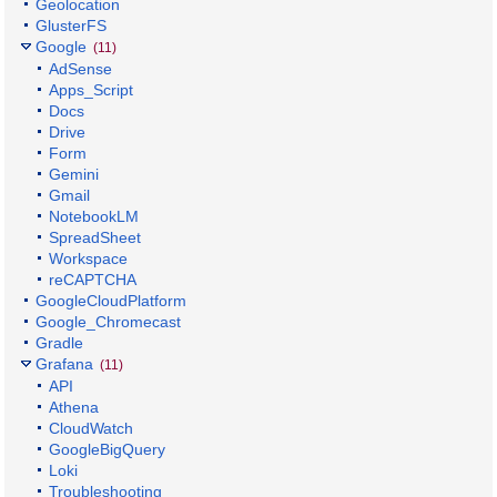
Geolocation
GlusterFS
Google
(11)
AdSense
Apps_Script
Docs
Drive
Form
Gemini
Gmail
NotebookLM
SpreadSheet
Workspace
reCAPTCHA
GoogleCloudPlatform
Google_Chromecast
Gradle
Grafana
(11)
API
Athena
CloudWatch
GoogleBigQuery
Loki
Troubleshooting