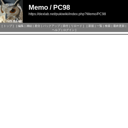
Memo
/
PC98
https://dexlab.net/pukiwiki/index.php?Memo/PC98
[
トップ
] [
編集
|
凍結
|
差分
|
バックアップ
|
添付
|
リロード
] [
新規
|
一覧
|
検索
|
最終更新
|
ヘルプ
|
ログイン
]