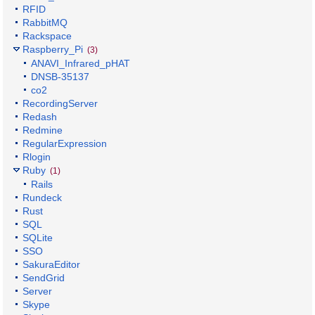
RFID
RabbitMQ
Rackspace
Raspberry_Pi
(3)
ANAVI_Infrared_pHAT
DNSB-35137
co2
RecordingServer
Redash
Redmine
RegularExpression
Rlogin
Ruby
(1)
Rails
Rundeck
Rust
SQL
SQLite
SSO
SakuraEditor
SendGrid
Server
Skype