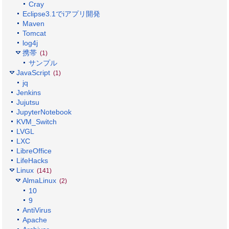
Cray
Eclipse3.1でiアプリ開発
Maven
Tomcat
log4j
携帯
(1)
サンプル
JavaScript
(1)
jq
Jenkins
Jujutsu
JupyterNotebook
KVM_Switch
LVGL
LXC
LibreOffice
LifeHacks
Linux
(141)
AlmaLinux
(2)
10
9
AntiVirus
Apache