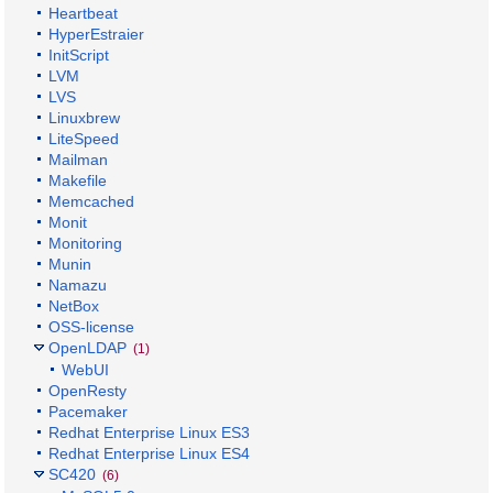
Heartbeat
HyperEstraier
InitScript
LVM
LVS
Linuxbrew
LiteSpeed
Mailman
Makefile
Memcached
Monit
Monitoring
Munin
Namazu
NetBox
OSS-license
OpenLDAP
(1)
WebUI
OpenResty
Pacemaker
Redhat Enterprise Linux ES3
Redhat Enterprise Linux ES4
SC420
(6)