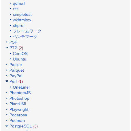
qdmail
rss
simpletest
wkhtmltox
xhprof
フレームワーク
ベンチマーク
PSP
PT2
(2)
CentOS
Ubuntu
Packer
Parquet
PayPal
Perl
(1)
OneLiner
PhantomJS
Photoshop
PlantUML
Playwright
Poderosa
Podman
PostgreSQL
(3)