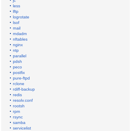
jc
less
lftp
logrotate
lsof
mail
mdadm
nftables
nginx
ntp
parallel
pdsh
peco
postfix
pure-ftpd
rclone
rdiff-backup
redis
resolv.conf
rootsh
rpm
rsync
samba
servicelist