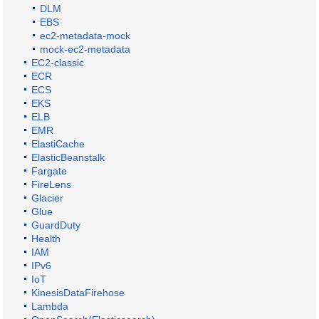
DLM
EBS
ec2-metadata-mock
mock-ec2-metadata
EC2-classic
ECR
ECS
EKS
ELB
EMR
ElastiCache
ElasticBeanstalk
Fargate
FireLens
Glacier
Glue
GuardDuty
Health
IAM
IPv6
IoT
KinesisDataFirehose
Lambda