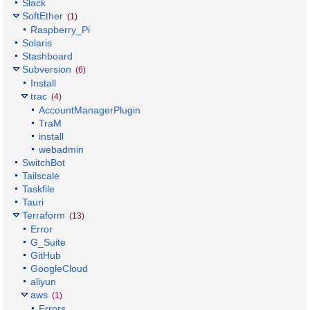
Slack
SoftEther
(1)
Raspberry_Pi
Solaris
Stashboard
Subversion
(6)
Install
trac
(4)
AccountManagerPlugin
TraM
install
webadmin
SwitchBot
Tailscale
Taskfile
Tauri
Terraform
(13)
Error
G_Suite
GitHub
GoogleCloud
aliyun
aws
(1)
Errors