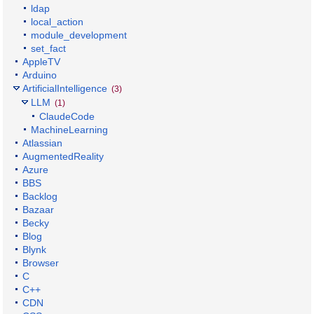
ldap
local_action
module_development
set_fact
AppleTV
Arduino
ArtificialIntelligence
(3)
LLM
(1)
ClaudeCode
MachineLearning
Atlassian
AugmentedReality
Azure
BBS
Backlog
Bazaar
Becky
Blog
Blynk
Browser
C
C++
CDN