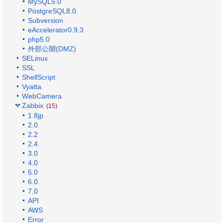
MySQL5.0
PostgreSQL8.0
Subversion
eAccelerator0.9.3
php5.0
外部公開(DMZ)
SELinux
SSL
ShellScript
Vyatta
WebCamera
Zabbix
(15)
1.8jp
2.0
2.2
2.4
3.0
4.0
5.0
6.0
7.0
API
AWS
Error