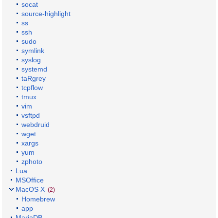
socat
source-highlight
ss
ssh
sudo
symlink
syslog
systemd
taRgrey
tcpflow
tmux
vim
vsftpd
webdruid
wget
xargs
yum
zphoto
Lua
MSOffice
MacOS X
(2)
Homebrew
app
MariaDB