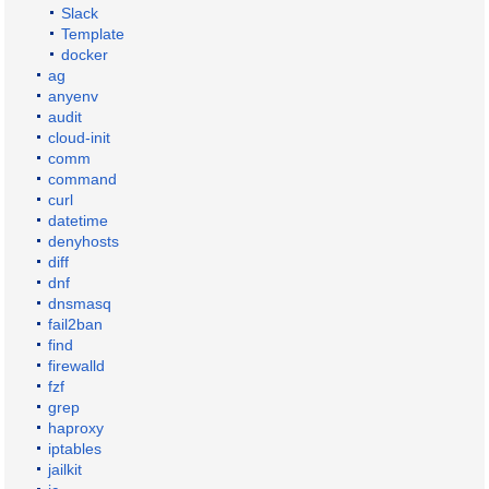
Slack
Template
docker
ag
anyenv
audit
cloud-init
comm
command
curl
datetime
denyhosts
diff
dnf
dnsmasq
fail2ban
find
firewalld
fzf
grep
haproxy
iptables
jailkit