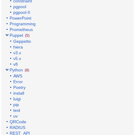
constraint
pgpool
pgpool-II
PowerPoint
Programming
Prometheus
Puppet
(5)
Geppetto
hiera
v3.x
v5.x
v8
Python
(8)
AWS
Error
Poetry
install
luigi
pip
test
uv
QRCode
RADIUS
REST_API