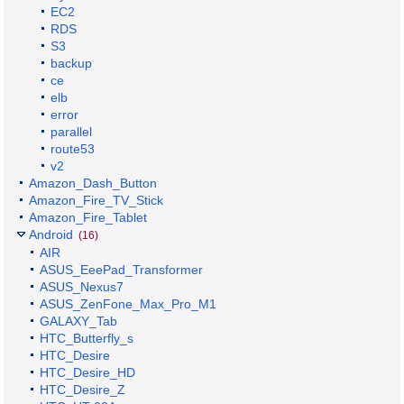
EC2
RDS
S3
backup
ce
elb
error
parallel
route53
v2
Amazon_Dash_Button
Amazon_Fire_TV_Stick
Amazon_Fire_Tablet
Android
(16)
AIR
ASUS_EeePad_Transformer
ASUS_Nexus7
ASUS_ZenFone_Max_Pro_M1
GALAXY_Tab
HTC_Butterfly_s
HTC_Desire
HTC_Desire_HD
HTC_Desire_Z