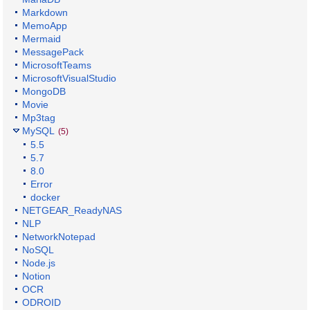
Markdown
MemoApp
Mermaid
MessagePack
MicrosoftTeams
MicrosoftVisualStudio
MongoDB
Movie
Mp3tag
MySQL
(5)
5.5
5.7
8.0
Error
docker
NETGEAR_ReadyNAS
NLP
NetworkNotepad
NoSQL
Node.js
Notion
OCR
ODROID