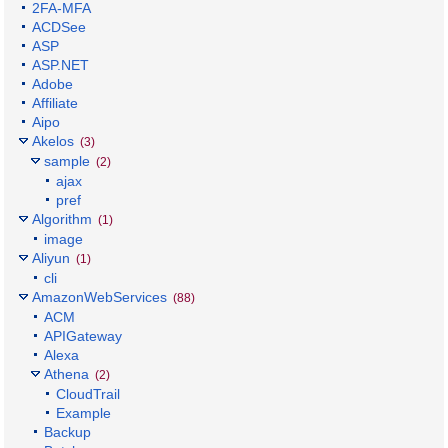
2FA-MFA
ACDSee
ASP
ASP.NET
Adobe
Affiliate
Aipo
Akelos
(3)
sample
(2)
ajax
pref
Algorithm
(1)
image
Aliyun
(1)
cli
AmazonWebServices
(88)
ACM
APIGateway
Alexa
Athena
(2)
CloudTrail
Example
Backup