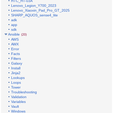
HTC_HT-03A
Lenovo_Legion_Y700_2023
Lenovo_Xiaoxin_Pad_Pro_GT_2025
SHARP_AQUOS_sense4_lite
adk
app
sdk
Ansible
(20)
AWS
AWX
Error
Facts
Filters
Galaxy
Install
Jinja2
Lookups
Loops
Tower
Troubleshooting
Validation
Variables
Vault
Windows