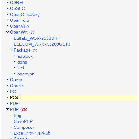
OSRM
OSSEC
OpenOfficeOrg
OpenTofu
OpenVPN
OpenWrt
(7)
Buffalo_WSR-2533DHP
ELECOM_WRC-X3200GST3
Package
(4)
adblock
ddns
luci
openvpn
Opera
Oracle
PC
PC98
PDF
PHP
(35)
Bug
CakePHP
Composer
Excelファイル生成
Google