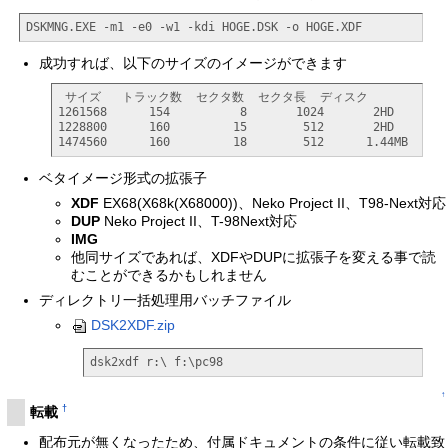
DSKMNG.EXE -m1 -e0 -w1 -kdi HOGE.DSK -o HOGE.XDF
成功すれば、以下のサイズのイメージができます
 サイズ   トラック数  セクタ数  セクタ長  ディスク

1261568      154          8       1024       2HD

1228800      160         15        512       2HD

1474560      160         18        512      1.44MB
ベタイメージ形式の拡張子
XDF
EX68(X68k(X68000))、Neko Project II、T98-Next対応
DUP
Neko Project II、T-98Next対応
IMG
他同サイズであれば、XDFやDUPに拡張子を変える事で読
むことができるかもしれません
ディレクトリ一括処理用バッチファイル
DSK2XDF.zip
dsk2xdf r:\ f:\pc98
↑
†
転載
配布元が無くなったため、付属ドキュメントの条件に従い転載致