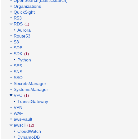
OpenSearch(Elasticsearch)
Organizations
QuickSight
R53
RDS
(1)
Aurora
Route53
S3
SDB
SDK
(1)
Python
SES
SNS
SSO
SecretsManager
SystemsManager
VPC
(1)
TransitGateway
VPN
WAF
aws-vault
awscli
(12)
CloudWatch
DynamoDB