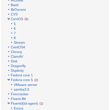
Archiver
Bash
BitTorrent
CVS
CentOS
(5)
5
6
7
8
Stream
CentOS4
Chrony
ClamAV
Disk
Dragonfly
Duplicity
Fedora core 1
Fedora core 5
(2)
VMware server
samba3.0
Firecracker
Fluent-Bit
Fluentd(td-agent)
(1)
Errors