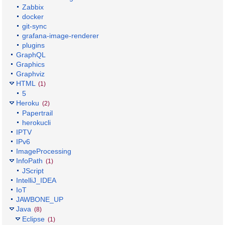
Zabbix
docker
git-sync
grafana-image-renderer
plugins
GraphQL
Graphics
Graphviz
HTML
(1)
5
Heroku
(2)
Papertrail
herokucli
IPTV
IPv6
ImageProcessing
InfoPath
(1)
JScript
IntelliJ_IDEA
IoT
JAWBONE_UP
Java
(8)
Eclipse
(1)