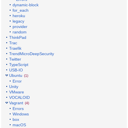
dynamic-block
for_each
heroku
legacy
provider
random
ThinkPad
Trac
Traefik
TrendMicroDeepSecurity
Twitter
TypeScript
USB-IO
Ubuntu
(1)
Error
Unity
VMware
VOCALOID
Vagrant
(4)
Errors
Windows
box
macOS