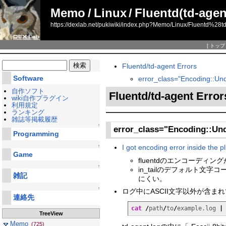
Memo
/
Linux
/
Fluentd(td-agen
https://dexlab.net/pukiwiki/index.php?Memo/Linux/Fluentd%28t
[
トップ
Fluentd/td-agent Errors
Software
error_class="Encoding::Und
自作ソフト
Fluentd/td-agent Erro
wiki自作プラグイン
利用規定
ランキング
雑誌等掲載履歴
↑
error_class="Encoding::Und
Programming
I got encoding error inside the pl
↑
Game
fluentdのエンコーディング
↑
in_tailのデフォルト文字
雑記
にくい。
↑
ログ中にASCII文字以外が含ま
連絡先
cat
/
path
/
to
/
example.log 
|
TreeView
Memo
(725)