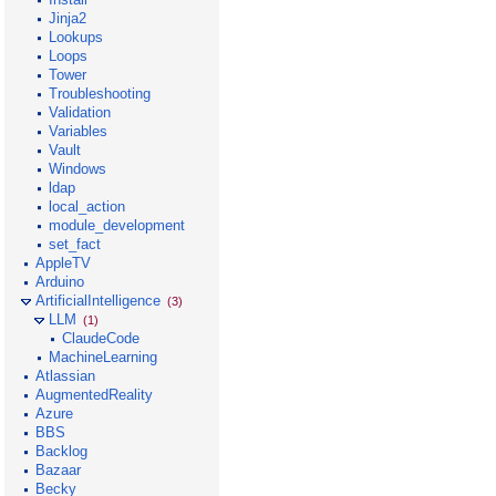
Jinja2
Lookups
Loops
Tower
Troubleshooting
Validation
Variables
Vault
Windows
ldap
local_action
module_development
set_fact
AppleTV
Arduino
ArtificialIntelligence
(3)
LLM
(1)
ClaudeCode
MachineLearning
Atlassian
AugmentedReality
Azure
BBS
Backlog
Bazaar
Becky