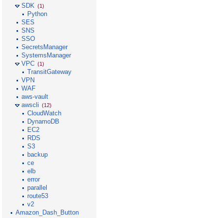
SDK
(1)
Python
SES
SNS
SSO
SecretsManager
SystemsManager
VPC
(1)
TransitGateway
VPN
WAF
aws-vault
awscli
(12)
CloudWatch
DynamoDB
EC2
RDS
S3
backup
ce
elb
error
parallel
route53
v2
Amazon_Dash_Button