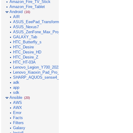
Amazon_Fire_TV_Stick
Amazon_Fire_Tablet
Android
(16)
AIR
ASUS_EeePad_Transformer
ASUS_Nexus7
ASUS_ZenFone_Max_Pro_M1
GALAXY_Tab
HTC_Butterfly_s
HTC_Desire
HTC_Desire_HD
HTC_Desire_Z
HTC_HT-03A
Lenovo_Legion_Y700_2023
Lenovo_Xiaoxin_Pad_Pro_GT_2025
SHARP_AQUOS_sense4_lite
adk
app
sdk
Ansible
(20)
AWS
AWX
Error
Facts
Filters
Galaxy
Install