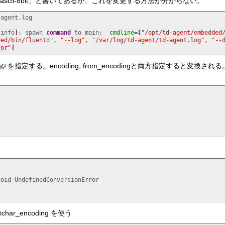
ii-8bit:ascii-8bit」と書いてあるが、これを変更する方法が分からない。
agent.log

[
info
]
: spawn 
command
 to main:  
cmdline
=
[
"/opt/td-agent/embedded
ded/bin/fluentd"
, 
"--log"
, 
"/var/log/td-agent/td-agent.log"
, 
"--
sor"
]
を指定する。encoding, from_encodingと両方指定すると変換さ
る
char_encoding を使う