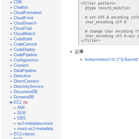
CDK
<filter pattern>

Chatbot
  @type record_modifier

CloudFormation
  # set UTF-8 encoding information to string.

CloudFront
  char_encoding utf-8

CloudSearch
CloudTrail
  # change char encoding from 'UTF-8' to 'EUC-JP'

CloudWatch
  char_encoding utf-8:euc-jp

CodeBuild
</filter>
CodeCommit
CodeDeploy
記事
CodePipeline
kubernetesのログをfluent
Configservice
Connect
DataPipeline
Detective
DirectConnect
DirectoryService
DocumentDB
DynamoDB
EC2
(5)
AMI
DLM
EBS
ec2-metadata-mock
mock-ec2-metadata
EC2-classic