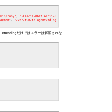
/bin/ruby"
, 
"-Eascii-8bit:ascii-8
daemon"
, 
"/var/run/td-agent/td-ag
れる。encodingだけではエラーは解消されな