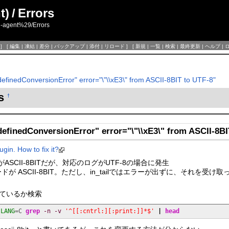
t)
/
Errors
d-agent%29/Errors
] [
編集
|
凍結
|
差分
|
バックアップ
|
添付
|
リロード
] [
新規
|
一覧
|
検索
|
最終更新
|
ヘルプ
|
efinedConversionError" error="\"\\xE3\" from ASCII-8BIT to UTF-8"
rs
†
efinedConversionError" error="\"\\xE3\" from ASCII-8B
ugin. How to fix it?
がASCII-8BITだが、対応のログがUTF-8の場合に発生
コードが ASCII-8BIT。ただし、in_tailではエラーが出ずに、それ
れているか検索
LANG
=C 
grep
-n
-v
'^[[:cntrl:][:print:]]*$'
|
head