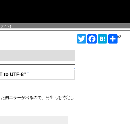
ログイン
]
T
F
H
S
w
a
a
h
i
c
t
a
t
e
e
r
t
b
n
e
e
o
a
r
o
k
↑
IT to UTF-8"
†
を受け取った側エラーが出るので、発生元を特定し