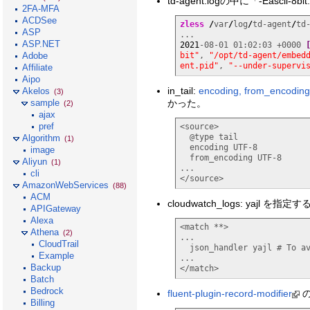
td-agent.logの中に「-Easc
2FA-MFA
ACDSee
zless
/
var
/
log
/
td-agent
/
td-
ASP
ASP.NET
2021
-08-01 01:02:03 +0000 
Adobe
bit"
, 
"/opt/td-agent/embed
ent.pid"
, 
"--under-supervi
Affiliate
Aipo
in_tail:
encoding, from_encoding
Akelos
(3)
かった。
sample
(2)
ajax
pref
<source>

  @type tail

Algorithm
(1)
  encoding UTF-8

image
  from_encoding UTF-8

Aliyun
(1)
...

cli
</source>
AmazonWebServices
(88)
ACM
cloudwatch_logs: yajl を指定す
APIGateway
Alexa
<match **>

Athena
(2)
...

CloudTrail
  json_handler yajl # To avoid UndefinedConversionError

Example
...

Backup
</match>
Batch
Bedrock
fluent-plugin-record-modifier
の
Billing