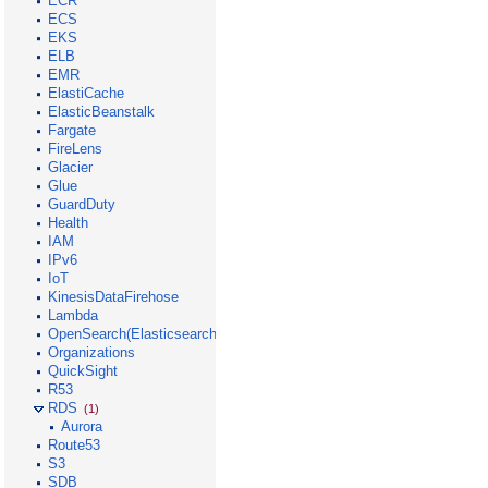
ECR
ECS
EKS
ELB
EMR
ElastiCache
ElasticBeanstalk
Fargate
FireLens
Glacier
Glue
GuardDuty
Health
IAM
IPv6
IoT
KinesisDataFirehose
Lambda
OpenSearch(Elasticsearch)
Organizations
QuickSight
R53
RDS
(1)
Aurora
Route53
S3
SDB