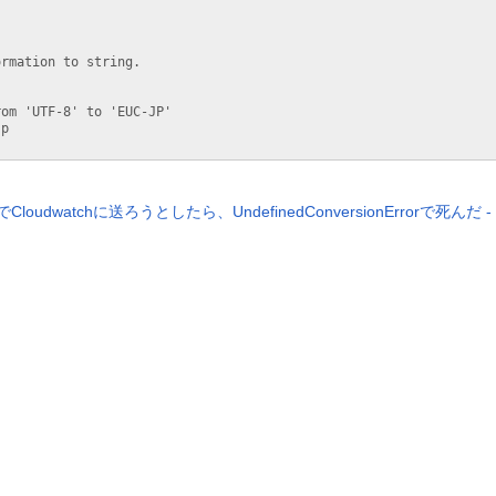
dでCloudwatchに送ろうとしたら、UndefinedConversionErrorで死んだ - Q