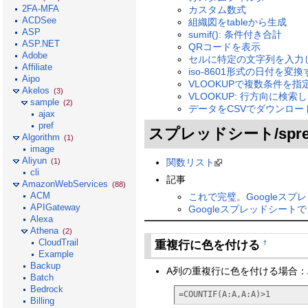
2FA-MFA
カスタム数式
ACDSee
組織図をtableから生成
ASP
sumif(): 条件付き合計
ASP.NET
QRコードを表示
Adobe
セルに特定の文字列を入力
Affiliate
iso-8601形式の日付を変換
Aipo
VLOOKUPで複数条件を指
Akelos
(3)
VLOOKUP: 行方向に検
sample
(2)
データをCSVでダウンロー
ajax
pref
スプレッドシート/sprea
Algorithm
(1)
image
Aliyun
関数リスト
(1)
cli
記事
AmazonWebServices
(88)
ACM
これで完璧。Googleスプ
APIGateway
Googleスプレッドシートでコ
Alexa
Athena
(2)
CloudTrail
重複行に色を付ける
†
Example
Backup
A列の重複行に色を付ける場合：
Batch
Bedrock
=COUNTIF(A:A,A:A)>1
Billing