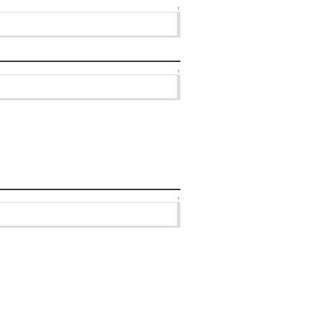
↑
↑
↑