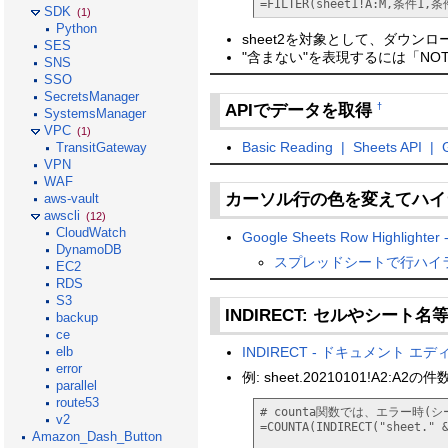
=FILTER(sheet1!A:M,条件1,条
SDK
(1)
Python
sheet2を対象として、ダウンロ
SES
"含まない"を表現するには「NOT(RE
SNS
SSO
SecretsManager
APIでデータを取得
†
SystemsManager
VPC
(1)
Basic Reading | Sheets API | 
TransitGateway
VPN
WAF
カーソル行の色を変えてハ
aws-vault
awscli
(12)
CloudWatch
Google Sheets Row Highligh
DynamoDB
スプレッドシートで行ハイ
EC2
RDS
S3
INDIRECT: セルやシート
backup
ce
INDIRECT - ドキュメント エ
elb
error
例: sheet.20210101!A2
parallel
route53
# counta関数では、エラー時
v2
=COUNTA(INDIRECT("sheet." &
Amazon_Dash_Button