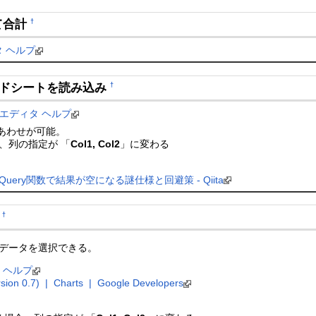
して合計
†
タ ヘルプ
プレッドシートを読み込み
†
ト エディタ ヘルプ
等と組みあわせが可能。
合、列の指定が 「
Col1, Col2
」に変わる
Query関数で結果が空になる謎仕様と回避策 - Qiita
択
†
up by等でデータを選択できる。
タ ヘルプ
sion 0.7) | Charts | Google Developers