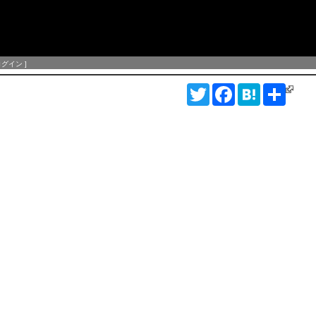
ログイン
]
T
F
H
S
w
a
a
h
i
c
t
a
t
e
e
r
t
b
n
e
e
o
a
r
o
k