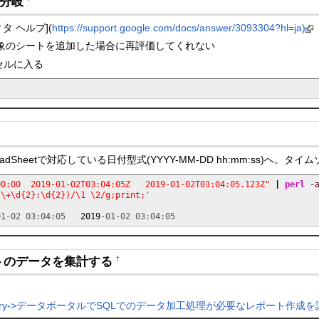
の分岐
ィタ ヘルプ](
https://support.google.com/docs/answer/3093304?hl=ja)
象のシートを追加した場合に再評価してくれない
セルに入る
SpreadSheetで対応している日付型式(YYYY-MM-DD hh:mm:ss)へ。
00:00  2019-01-02T03:04:05Z   2019-01-02T03:04:05.123Z"
|
perl
-
|\+\d{2}:\d{2})/\1 \2/g;print;'
01-02 03:04:05   
2019
-01-02 03:04:05
ートのデータを集計する
†
ery->データポータルでSQLでのデータ加工処理が必要なレポート作成を試してみる