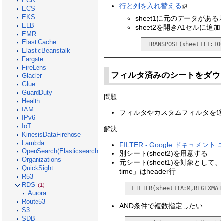
ECR
行と列を入れ替える
ECS
EKS
sheet1に元のデータがある
ELB
sheet2を開きA1セルに追加
EMR
ElastiCache
=TRANSPOSE(sheet1!1:10
ElasticBeanstalk
Fargate
FireLens
フィルタ済みのシートをダ
Glacier
Glue
GuardDuty
問題:
Health
IAM
フィルタやカスタムフィルタを
IPv6
IoT
解決:
KinesisDataFirehose
Lambda
FILTER - Google ドキュメン
OpenSearch(Elasticsearch)
別シート(sheet2)を用意する
Organizations
元シート(sheet1)を対象として、
QuickSight
time」はheader行
R53
RDS
(1)
=FILTER(sheet1!A:M,REGEXMA
Aurora
Route53
AND条件で複数指定したい
S3
SDB