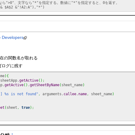
値なら">0"、文字なら"*"を指定する。数値に"*"を指定すると、0を返す。

 & $A$2 &"!A2:A"),"*")
e Developers
e」で現在の関数名が取れる
ればログに残す
ame
)
{
dsheetApp.
getActive
(
)
;
pp.
getActive
(
)
.
getSheetByName
(
sheet_name
)
s] %s is not found"
,
 arguments.
callee
.
name
,
 sheet_name
)
eet
(
sheet
,
true
)
;
†