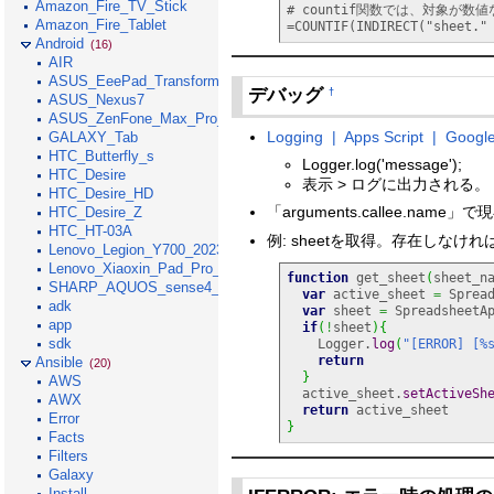
Amazon_Fire_TV_Stick
# countif関数では、対象が数
Amazon_Fire_Tablet
=COUNTIF(INDIRECT("sheet."
Android
(16)
AIR
ASUS_EeePad_Transformer
デバッグ
†
ASUS_Nexus7
ASUS_ZenFone_Max_Pro_M1
Logging | Apps Script | Googl
GALAXY_Tab
HTC_Butterfly_s
Logger.log('message');
HTC_Desire
表示 > ログに出力される。
HTC_Desire_HD
「arguments.callee.nam
HTC_Desire_Z
HTC_HT-03A
例: sheetを取得。存在しなけ
Lenovo_Legion_Y700_2023
Lenovo_Xiaoxin_Pad_Pro_GT_2025
function
 get_sheet
(
sheet_n
SHARP_AQUOS_sense4_lite
var
 active_sheet 
=
 Sprea
adk
var
 sheet 
=
 SpreadsheetA
app
if
(
!
sheet
)
{
sdk
    Logger.
log
(
"[ERROR] [%
return
Ansible
(20)
}
AWS
  active_sheet.
setActiveSh
AWX
return
Error
}
Facts
Filters
Galaxy
Install