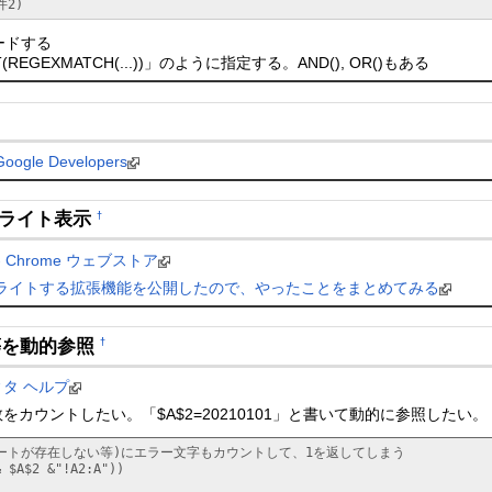
件2)
ードする
GEXMATCH(...))」のように指定する。AND(), OR()もある
Google Developers
イライト表示
†
ter - Chrome ウェブストア
ライトする拡張機能を公開したので、やったことをまとめてみる
名等を動的参照
†
ディタ ヘルプ
:A2の件数をカウントしたい。「$A$2=20210101」と書いて動的に参照したい。
(シートが存在しない等)にエラー文字もカウントして、1を返してしまう

 $A$2 &"!A2:A"))
