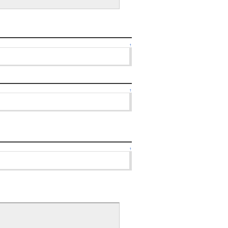
↑
↑
↑