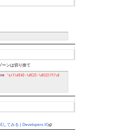
↑
タイムゾーンは切り捨て
ane
's/(\d{4}-\d{2}-\d{2})T(\d
↑
 | Developers.IO