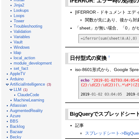
IFERROR: エラー時の処理
Jinja2
Lookups
[IFERROR - ドキュメント エデ
Loops
関数が先にあり、後から対
Tower
Troubleshooting
「sheet」が無い場合、「0」が
Validation
Variables
=iferror(sum(sheet!A:A),0)
Vault
Windows
ldap
日付型式の変換
†
local_action
module_development
set_fact
iso-8601形式から、Google 
AppleTV
Arduino
echo
"2019-01-02T03:04:05+
ArtificialIntelligence
(3)
{2}:\d{2}:\d{2})(\.*\d*)(Z
LLM
(1)
2019
-01-02 03:04:05  
2019
-
ClaudeCode
MachineLearning
Atlassian
AugmentedReality
BigQueryでスプレッドシ
Azure
BBS
記事
Backlog
Bazaar
スプレッドシート->BigQu
Becky