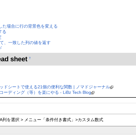
した場合に行の背景色を変える
する
定
索して、一致した列の値を返す
ド
d sheet
†
レッドシートで使える21個の便利な関数 | ノマドジャーナル
ーディング（等）を楽にやる - LiBz Tech Blog
A列を選択 > メニュー「条件付き書式」>カスタム数式