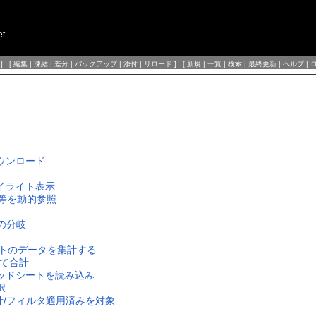
et
] [
編集
|
凍結
|
差分
|
バックアップ
|
添付
|
リロード
] [
新規
|
一覧
|
検索
|
最終更新
|
ヘルプ
|
ウンロード
イライト表示
ト名等を動的参照
理の分岐
シートのデータを集計する
して合計
プレッドシートを読み込み
択
集計/フィルタ適用済みを対象