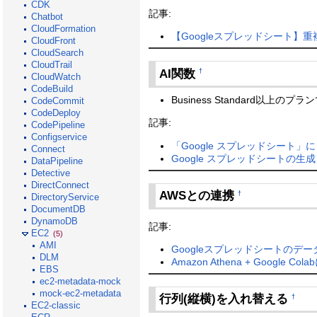
CDK
記事:
Chatbot
CloudFormation
【Googleスプレッドシート】
CloudFront
CloudSearch
CloudTrail
AI関数
†
CloudWatch
CodeBuild
Business Standard以上のプ
CodeCommit
CodeDeploy
記事:
CodePipeline
Configservice
「Google スプレッドシート」に
Connect
Google スプレッドシートの生成 
DataPipeline
Detective
DirectConnect
AWSとの連携
†
DirectoryService
DocumentDB
DynamoDB
記事:
EC2
(5)
AMI
GoogleスプレッドシートのデータをS
DLM
Amazon Athena + Google Col
EBS
ec2-metadata-mock
mock-ec2-metadata
行列(縦横)を入れ替える
†
EC2-classic