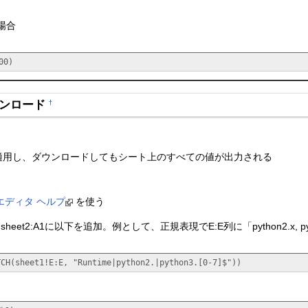
場合
00)
ウンロード
†
適用し、ダウンロードしてもシート上のすべての値が出力される
ト エディタ ヘルプ
を使う
sheet2:A1に以下を追加。例として、正規表現でE:E列に「python2.x, 
TCH(sheet1!E:E, "Runtime|python2.|python3.[0-7]$"))