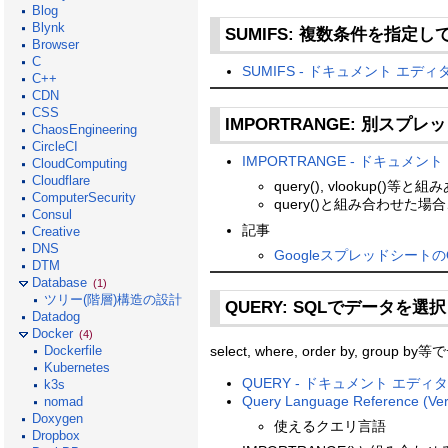
Blog
Blynk
SUMIFS: 複数条件を指定
Browser
C
SUMIFS - ドキュメント エディ
C++
CDN
CSS
IMPORTRANGE: 別ス
ChaosEngineering
CircleCI
IMPORTRANGE - ドキュメン
CloudComputing
Cloudflare
query(), vlookup()
ComputerSecurity
query()と組み合わせた場
Consul
記事
Creative
DNS
Googleスプレッドシートの
DTM
Database
(1)
ツリー(階層)構造の設計
QUERY: SQLでデータを選
Datadog
Docker
(4)
select, where, order by, gro
Dockerfile
Kubernetes
QUERY - ドキュメント エディ
k3s
Query Language Reference (Ver
nomad
Doxygen
使えるクエリ言語
Dropbox