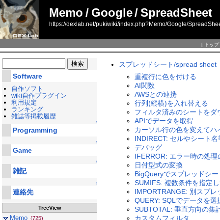
Memo
/
Google
/
SpreadSheet
https://dexlab.net/pukiwiki/index.php?Memo/Google/SpreadShe
[
トップ
スプレッドシート/spread sheet
Software
重複行に色を付ける
AI関数
自作ソフト
AWSとの連携
wiki自作プラグイン
利用規定
行列(縦横)を入れ替える
ランキング
フィルタ済みのシートをダ
雑誌等掲載履歴
APIでデータを取得
↑
カーソル行の色を変えてハ
Programming
INDIRECT: セルやシー
↑
デバッグ
Game
IFERROR: エラー時の処
↑
日付型式の変換
雑記
BigQueryでスプレッド
SUMIFS: 複数条件を指定
↑
IMPORTRANGE: 別ス
連絡先
QUERY: SQLでデータを選
TreeView
SUBTOTAL: 垂直方向の
カスタムフィルタ
Memo
(725)