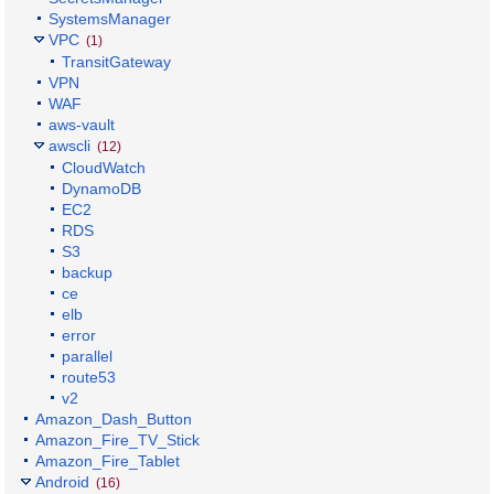
SystemsManager
VPC
(1)
TransitGateway
VPN
WAF
aws-vault
awscli
(12)
CloudWatch
DynamoDB
EC2
RDS
S3
backup
ce
elb
error
parallel
route53
v2
Amazon_Dash_Button
Amazon_Fire_TV_Stick
Amazon_Fire_Tablet
Android
(16)