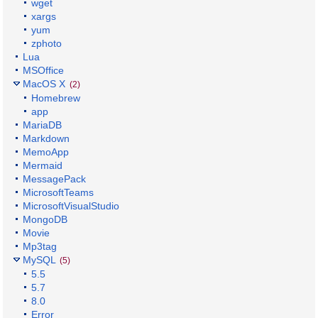
wget
xargs
yum
zphoto
Lua
MSOffice
MacOS X
(2)
Homebrew
app
MariaDB
Markdown
MemoApp
Mermaid
MessagePack
MicrosoftTeams
MicrosoftVisualStudio
MongoDB
Movie
Mp3tag
MySQL
(5)
5.5
5.7
8.0
Error