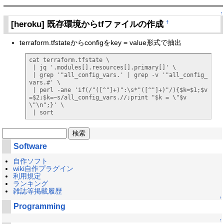
↑
[heroku] 既存環境からtfファイルの作成
†
terraform.tfstateからconfigをkey = value形式で抽出
cat terraform.tfstate \

 | jq '.modules[].resources[].primary[]' \

 | grep '"all_config_vars.' | grep -v '"all_config_
vars.#' \

 | perl -ane 'if(/"([^"]+)":\s*"([^"]+)"/){$k=$1;$v
=$2;$k=~s/all_config_vars.//;print "$k = \"$v
\"\n";}' \

 | sort
Software
自作ソフト
wiki自作プラグイン
利用規定
ランキング
雑誌等掲載履歴
↑
Programming
↑