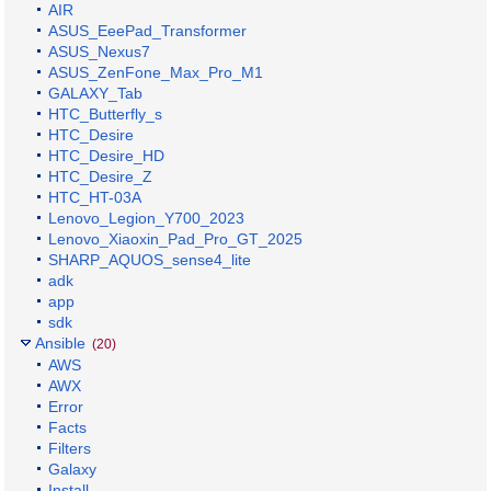
AIR
ASUS_EeePad_Transformer
ASUS_Nexus7
ASUS_ZenFone_Max_Pro_M1
GALAXY_Tab
HTC_Butterfly_s
HTC_Desire
HTC_Desire_HD
HTC_Desire_Z
HTC_HT-03A
Lenovo_Legion_Y700_2023
Lenovo_Xiaoxin_Pad_Pro_GT_2025
SHARP_AQUOS_sense4_lite
adk
app
sdk
Ansible
(20)
AWS
AWX
Error
Facts
Filters
Galaxy
Install