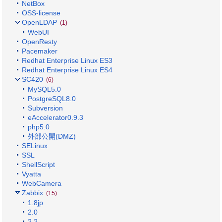
NetBox
OSS-license
OpenLDAP
(1)
WebUI
OpenResty
Pacemaker
Redhat Enterprise Linux ES3
Redhat Enterprise Linux ES4
SC420
(6)
MySQL5.0
PostgreSQL8.0
Subversion
eAccelerator0.9.3
php5.0
外部公開(DMZ)
SELinux
SSL
ShellScript
Vyatta
WebCamera
Zabbix
(15)
1.8jp
2.0
2.2