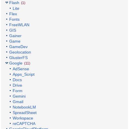
Flash
(1)
Lite
Flex
Fonts
FreeWLAN
GIS
Gainer
Game
GameDev
Geolocation
GlusterFS
Google
(11)
AdSense
Apps_Script
Docs
Drive
Form
Gemini
Gmail
NotebookLM
SpreadSheet
Workspace
reCAPTCHA
GoogleCloudPlatform