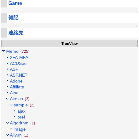
Game
↑
雑記
↑
連絡先
TreeView
Memo
(725)
2FA-MFA
ACDSee
ASP
ASP.NET
Adobe
Affiliate
Aipo
Akelos
(3)
sample
(2)
ajax
pref
Algorithm
(1)
image
Aliyun
(1)