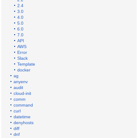
2.4
3.0
4.0
5.0
6.0
7.0
API
AWS
Error
Slack
Template
docker
ag
anyenv
audit
cloud-init
comm
command
curl
datetime
denyhosts
diff
dnf