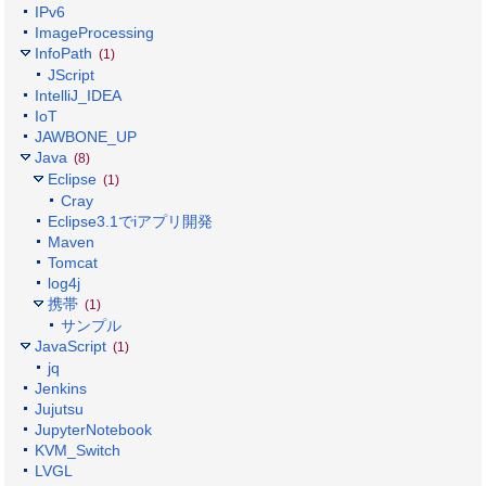
IPv6
ImageProcessing
InfoPath
(1)
JScript
IntelliJ_IDEA
IoT
JAWBONE_UP
Java
(8)
Eclipse
(1)
Cray
Eclipse3.1でiアプリ開発
Maven
Tomcat
log4j
携帯
(1)
サンプル
JavaScript
(1)
jq
Jenkins
Jujutsu
JupyterNotebook
KVM_Switch
LVGL