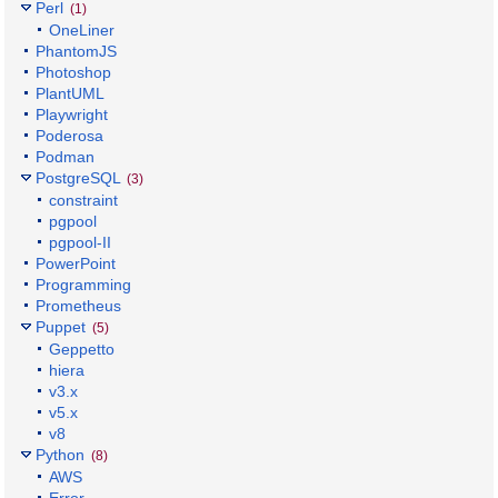
Perl
(1)
OneLiner
PhantomJS
Photoshop
PlantUML
Playwright
Poderosa
Podman
PostgreSQL
(3)
constraint
pgpool
pgpool-II
PowerPoint
Programming
Prometheus
Puppet
(5)
Geppetto
hiera
v3.x
v5.x
v8
Python
(8)
AWS
Error