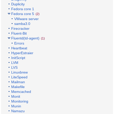
Duplicity
Fedora core 1
Fedora core 5
(2)
VMware server
samba3.0
Firecracker
Fluent-Bit
Fluentd(td-agent)
(1)
Errors
Heartbeat
HyperEstraier
InitScript
LVM
LVS
Linuxbrew
LiteSpeed
Mailman
Makefile
Memcached
Monit
Monitoring
Munin
Namazu