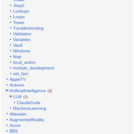
Jinja2
Lookups
Loops
Tower
Troubleshooting
Validation
Variables
Vault
Windows
ldap
local_action
module_development
set_fact
AppleTV
Arduino
ArtificialIntelligence
(3)
LLM
(1)
ClaudeCode
MachineLearning
Atlassian
AugmentedReality
Azure
BBS