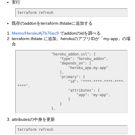
実行
terraform refresh
既存のaddonをterraform.tfstateに追加する
Memo/Heroku#j7b76ec9
でaddonのidを調べる
terraform.tfstate に追加。herokuのアプリIDが「my-app」の場
合
                "heroku_addon.ssl": {

                    "type": "heroku_addon",

                    "depends_on": [

                        "heroku_app.my-app"

                    ],

                    "primary": {

                        "id": "****-****-****-****-
****",

                        "attributes": {

                            "app": "my-app",

                        }

                    }

                },
attributesの中身を更新
terraform refresh