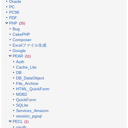
Oracle
PC
PC98
PDF
PHP
(35)
Bug
CakePHP
Composer
Excelファイル生成
Google
PEAR
(11)
Auth
Cache_Lite
DB
DB_DataObject
File_Archive
HTML_QuickForm
MDB2
QuickForm
SQLite
Services_Amazon
session_pgsql
PECL
(1)
oauth