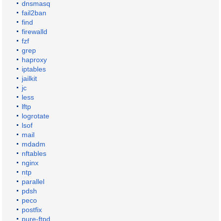
dnsmasq
fail2ban
find
firewalld
fzf
grep
haproxy
iptables
jailkit
jc
less
lftp
logrotate
lsof
mail
mdadm
nftables
nginx
ntp
parallel
pdsh
peco
postfix
pure-ftpd