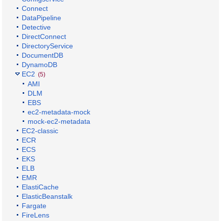
Connect
DataPipeline
Detective
DirectConnect
DirectoryService
DocumentDB
DynamoDB
EC2
(5)
AMI
DLM
EBS
ec2-metadata-mock
mock-ec2-metadata
EC2-classic
ECR
ECS
EKS
ELB
EMR
ElastiCache
ElasticBeanstalk
Fargate
FireLens