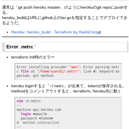
通常は「git push heroku master」のようにherokuのgit repoにpushす
る。
heroku_buildはURLにgithub上のtar.gzを指定することでデプロイでき
るようだ。
Heroku: heroku_build - Terraform by HashiCorp
↑
Error .netrc
†
terraform init時のエラー
Error installing provider 
"aws"
: Error parsing netr
c 
file
 at 
"/home/user01/.netrc"
: line 
4
: keyword ex
pected; got method.
heroku loginすると「~/.netrc」が出来て、tokenが保存される。
methodをコメントアウトすると、terraform, heroku共に動く
vim
 ~
/
--
machine api.heroku.com

login
<
email
>
  password 
<
token
>
#  method interactive
--