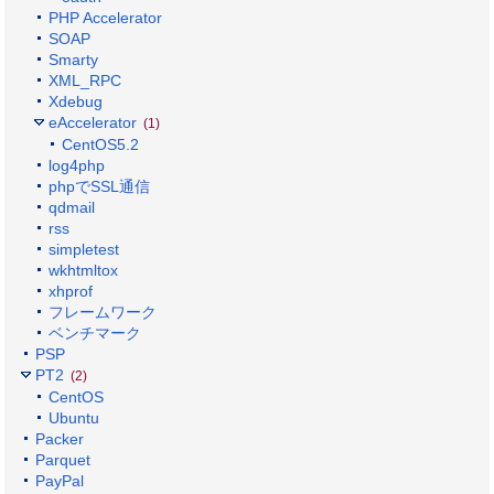
PHP Accelerator
SOAP
Smarty
XML_RPC
Xdebug
eAccelerator
(1)
CentOS5.2
log4php
phpでSSL通信
qdmail
rss
simpletest
wkhtmltox
xhprof
フレームワーク
ベンチマーク
PSP
PT2
(2)
CentOS
Ubuntu
Packer
Parquet
PayPal