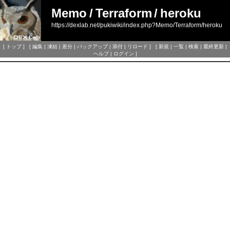
Memo
/
Terraform
/
heroku
https://dexlab.net/pukiwiki/index.php?Memo/Terraform/heroku
[
トップ
] [
編集
|
凍結
|
差分
|
バックアップ
|
添付
|
リロード
] [
新規
|
一覧
|
検索
|
最終更新
|
ヘルプ
|
ログイン
]