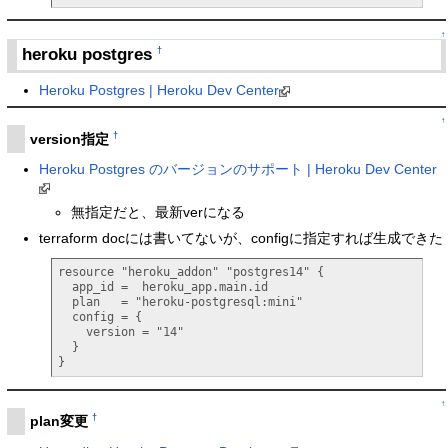
↑
heroku postgres
†
Heroku Postgres | Heroku Dev Center
↑
†
version指定
Heroku Postgres のバージョンのサポート | Heroku Dev Center
無指定だと、最新verになる
terraform docには書いてないが、configに指定すれば生成できた
resource "heroku_addon" "postgres14" {

  app_id =  heroku_app.main.id

  plan   = "heroku-postgresql:mini"

  config = {

    version = "14"

  }

}
↑
†
plan変更