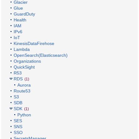
Glacier
Glue
GuardDuty
Health
IAM
IPv6
IoT
KinesisDataFirehose
Lambda
OpenSearch(Elasticsearch)
Organizations
QuickSight
R53
RDS
(1)
Aurora
Route53
S3
SDB
SDK
(1)
Python
SES
SNS
SSO
SecretsManager