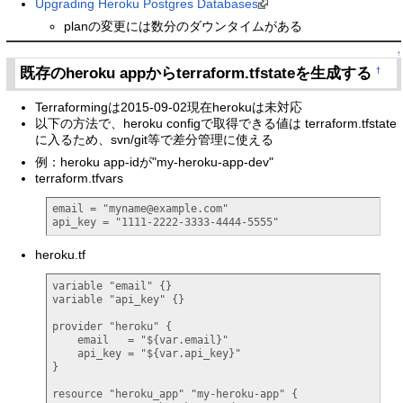
Upgrading Heroku Postgres Databases
planの変更には数分のダウンタイムがある
↑
既存のheroku appからterraform.tfstateを生成する
†
Terraformingは2015-09-02現在herokuは未対応
以下の方法で、heroku configで取得できる値は terraform.tfstate
に入るため、svn/git等で差分管理に使える
例：heroku app-idが"my-heroku-app-dev"
terraform.tfvars
email = "myname@example.com"

api_key = "1111-2222-3333-4444-5555"
heroku.tf
variable "email" {}

variable "api_key" {}

provider "heroku" {

    email   = "${var.email}"

    api_key = "${var.api_key}"

}

resource "heroku_app" "my-heroku-app" {
