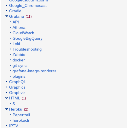
Google_Chromecast
Gradle
Grafana
(11)
API
Athena
CloudWatch
GoogleBigQuery
Loki
Troubleshooting
Zabbix
docker
git-sync
grafana-image-renderer
plugins
GraphQL
Graphics
Graphviz
HTML
(1)
5
Heroku
(2)
Papertrail
herokucli
IPTV