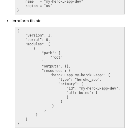
    name   = "my-heroku-app-dev"

    region = "us"

}
terraform.tfstate
{

    "version": 1,

    "serial": 0,

    "modules": [

        {

            "path": [

                "root"

            ],

            "outputs": {},

            "resources": {

                "heroku_app.my-heroku-app": {

                    "type": "heroku_app",

                    "primary": {

                        "id": "my-heroku-app-dev",

                        "attributes": {

                        }

                     }

                 }

             }

         }

    ]

}