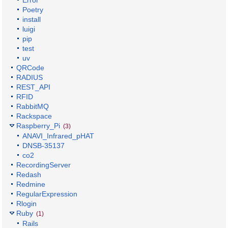
Poetry
install
luigi
pip
test
uv
QRCode
RADIUS
REST_API
RFID
RabbitMQ
Rackspace
Raspberry_Pi
(3)
ANAVI_Infrared_pHAT
DNSB-35137
co2
RecordingServer
Redash
Redmine
RegularExpression
Rlogin
Ruby
(1)
Rails