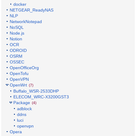
docker
NETGEAR_ReadyNAS
NLP
NetworkNotepad
NoSQL
Node.js
Notion
OCR
ODROID
OSRM
OSSEC
OpenOfficeOrg
OpenTofu
OpenVPN
OpenWrt
(7)
Buffalo_WSR-2533DHP
ELECOM_WRC-X3200GST3
Package
(4)
adblock
ddns
luci
openvpn
Opera