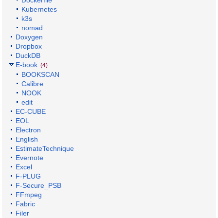
Kubernetes
k3s
nomad
Doxygen
Dropbox
DuckDB
E-book
(4)
BOOKSCAN
Calibre
NOOK
edit
EC-CUBE
EOL
Electron
English
EstimateTechnique
Evernote
Excel
F-PLUG
F-Secure_PSB
FFmpeg
Fabric
Filer