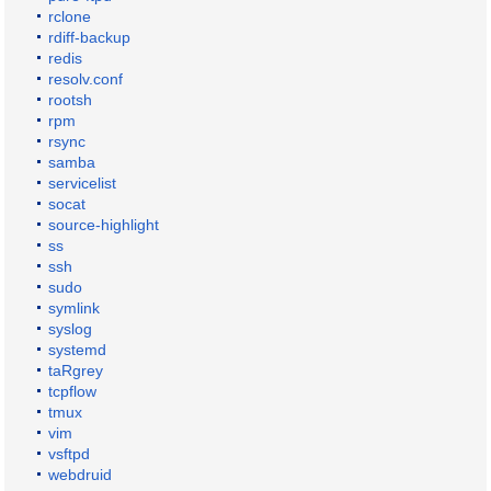
rclone
rdiff-backup
redis
resolv.conf
rootsh
rpm
rsync
samba
servicelist
socat
source-highlight
ss
ssh
sudo
symlink
syslog
systemd
taRgrey
tcpflow
tmux
vim
vsftpd
webdruid