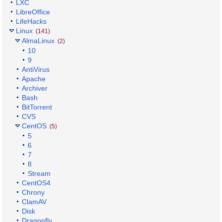
LXC
LibreOffice
LifeHacks
Linux
(141)
AlmaLinux
(2)
10
9
AntiVirus
Apache
Archiver
Bash
BitTorrent
CVS
CentOS
(5)
5
6
7
8
Stream
CentOS4
Chrony
ClamAV
Disk
Dragonfly