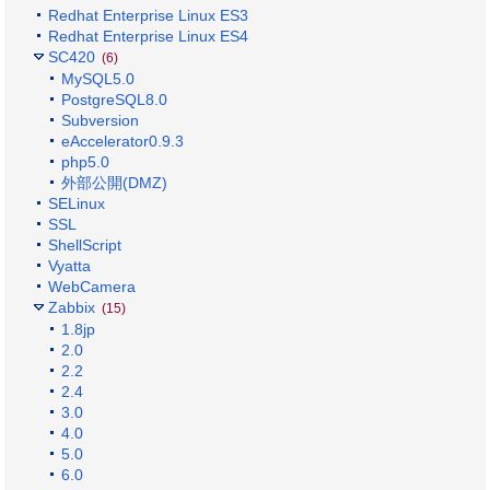
Redhat Enterprise Linux ES3
Redhat Enterprise Linux ES4
SC420
(6)
MySQL5.0
PostgreSQL8.0
Subversion
eAccelerator0.9.3
php5.0
外部公開(DMZ)
SELinux
SSL
ShellScript
Vyatta
WebCamera
Zabbix
(15)
1.8jp
2.0
2.2
2.4
3.0
4.0
5.0
6.0