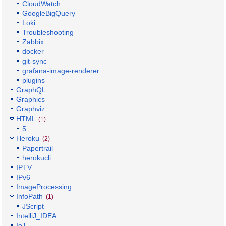
CloudWatch
GoogleBigQuery
Loki
Troubleshooting
Zabbix
docker
git-sync
grafana-image-renderer
plugins
GraphQL
Graphics
Graphviz
HTML
(1)
5
Heroku
(2)
Papertrail
herokucli
IPTV
IPv6
ImageProcessing
InfoPath
(1)
JScript
IntelliJ_IDEA
IoT