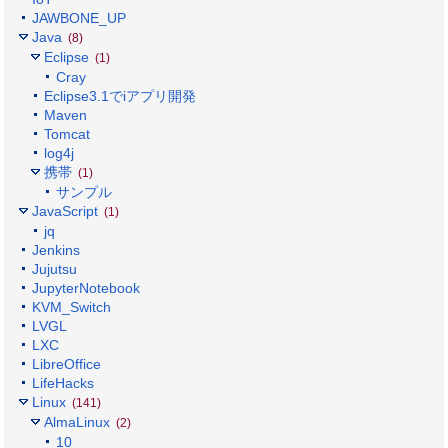
JAWBONE_UP
Java
(8)
Eclipse
(1)
Cray
Eclipse3.1でiアプリ開発
Maven
Tomcat
log4j
携帯
(1)
サンプル
JavaScript
(1)
jq
Jenkins
Jujutsu
JupyterNotebook
KVM_Switch
LVGL
LXC
LibreOffice
LifeHacks
Linux
(141)
AlmaLinux
(2)
10