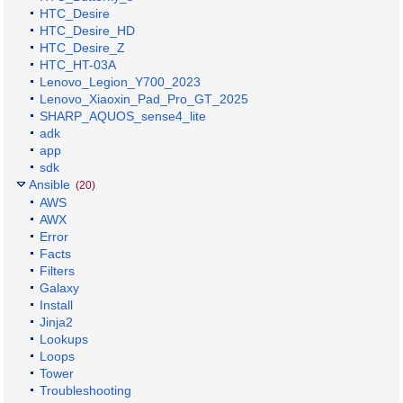
HTC_Desire
HTC_Desire_HD
HTC_Desire_Z
HTC_HT-03A
Lenovo_Legion_Y700_2023
Lenovo_Xiaoxin_Pad_Pro_GT_2025
SHARP_AQUOS_sense4_lite
adk
app
sdk
Ansible
(20)
AWS
AWX
Error
Facts
Filters
Galaxy
Install
Jinja2
Lookups
Loops
Tower
Troubleshooting