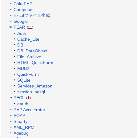
CakePHP
Composer
Excelファイル生成
Google
PEAR
(11)
Auth
Cache_Lite
DB
DB_DataObject
File_Archive
HTML_QuickForm
MDB2
QuickForm
SQLite
Services_Amazon
session_pgsql
PECL
(1)
oauth
PHP Accelerator
SOAP
Smarty
XML_RPC
Xdebug