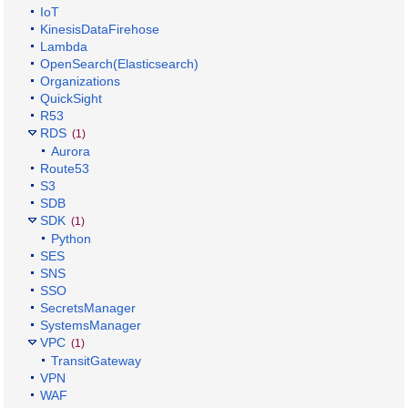
IoT
KinesisDataFirehose
Lambda
OpenSearch(Elasticsearch)
Organizations
QuickSight
R53
RDS
(1)
Aurora
Route53
S3
SDB
SDK
(1)
Python
SES
SNS
SSO
SecretsManager
SystemsManager
VPC
(1)
TransitGateway
VPN
WAF