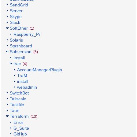
SendGrid
Server
Skype
Slack
SoftEther
(1)
Raspberry_Pi
Solaris
Stashboard
Subversion
(6)
Install
trac
(4)
AccountManagerPlugin
TraM
install
webadmin
SwitchBot
Tailscale
Taskfile
Tauri
Terraform
(13)
Error
G_Suite
GitHub