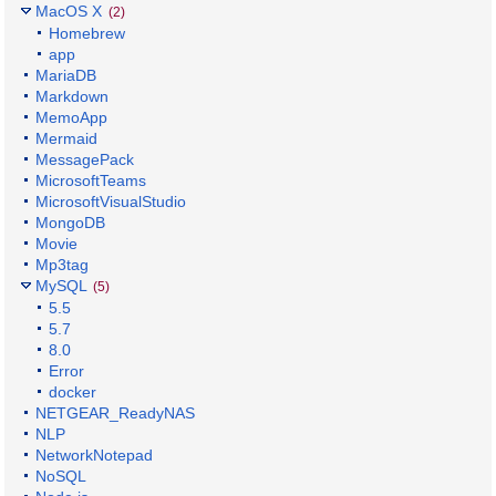
MacOS X
(2)
Homebrew
app
MariaDB
Markdown
MemoApp
Mermaid
MessagePack
MicrosoftTeams
MicrosoftVisualStudio
MongoDB
Movie
Mp3tag
MySQL
(5)
5.5
5.7
8.0
Error
docker
NETGEAR_ReadyNAS
NLP
NetworkNotepad
NoSQL