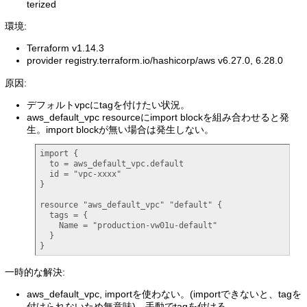
terized
環境:
Terraform v1.14.3
provider registry.terraform.io/hashicorp/aws v6.27.0, 6.28.0
原因:
デフォルトvpcにtagを付けたい状況。
aws_default_vpc resourceにimport blockを組み合わせると発
生。import blockが無い場合は発生しない。
import {

  to = aws_default_vpc.default

  id = "vpc-xxxx"

}

resource "aws_default_vpc" "default" {

  tags = {

    Name = "production-vw01u-default"

  }

}
一時的な解決:
aws_default_vpc, importを使わない。(importできないと、tagを
付けられないため無意味)。手動でtagを付ける