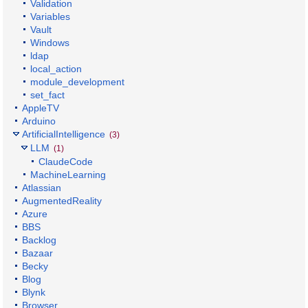
Validation
Variables
Vault
Windows
ldap
local_action
module_development
set_fact
AppleTV
Arduino
ArtificialIntelligence
(3)
LLM
(1)
ClaudeCode
MachineLearning
Atlassian
AugmentedReality
Azure
BBS
Backlog
Bazaar
Becky
Blog
Blynk
Browser