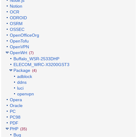
Node.js
Notion
OCR
ODROID
OSRM
OSSEC
OpenOfficeOrg
OpenTofu
OpenVPN
OpenWrt
(7)
Buffalo_WSR-2533DHP
ELECOM_WRC-X3200GST3
Package
(4)
adblock
ddns
luci
openvpn
Opera
Oracle
PC
PC98
PDF
PHP
(35)
Bug