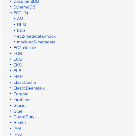
DocumentDB
DynamoDB
EC2
(5)
AMI
DLM
EBS
ec2-metadata-mock
mock-ec2-metadata
EC2-classic
ECR
ECS
EKS
ELB
EMR
ElastiCache
ElasticBeanstalk
Fargate
FireLens
Glacier
Glue
GuardDuty
Health
IAM
IPv6