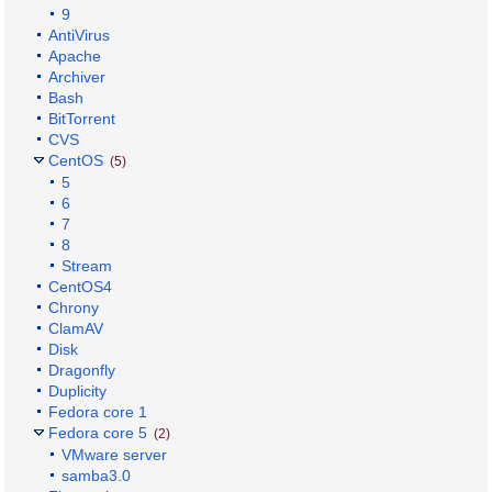
9
AntiVirus
Apache
Archiver
Bash
BitTorrent
CVS
CentOS
(5)
5
6
7
8
Stream
CentOS4
Chrony
ClamAV
Disk
Dragonfly
Duplicity
Fedora core 1
Fedora core 5
(2)
VMware server
samba3.0