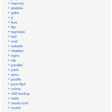
haproxy
iptables
jailkit
jc
less
lftp
logrotate
lsof
mail
mdadm
nftables
nginx
ntp
parallel
pdsh
peco
postfix
pure-ftpd
rclone
rdiff-backup
redis
resolv.conf
rootsh