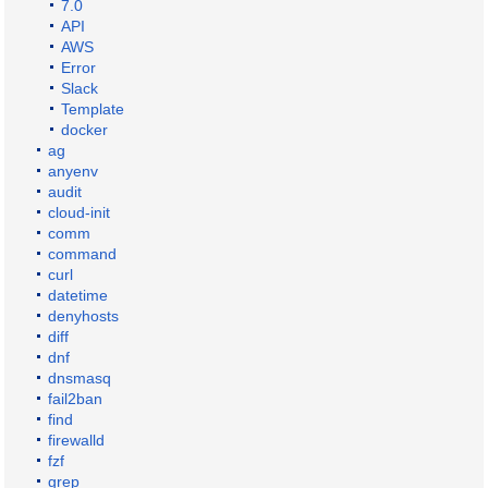
7.0
API
AWS
Error
Slack
Template
docker
ag
anyenv
audit
cloud-init
comm
command
curl
datetime
denyhosts
diff
dnf
dnsmasq
fail2ban
find
firewalld
fzf
grep