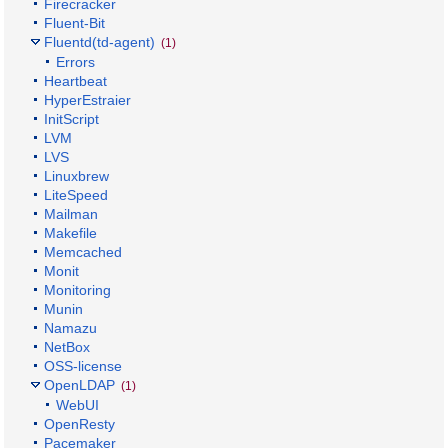
Firecracker
Fluent-Bit
Fluentd(td-agent)
(1)
Errors
Heartbeat
HyperEstraier
InitScript
LVM
LVS
Linuxbrew
LiteSpeed
Mailman
Makefile
Memcached
Monit
Monitoring
Munin
Namazu
NetBox
OSS-license
OpenLDAP
(1)
WebUI
OpenResty
Pacemaker