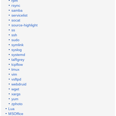
rpm
rsync
samba
servicelist
socat
source-highlight
ss
ssh
sudo
symlink
syslog
systemd
taRgrey
tcpflow
tmux
vim
vsftpd
webdruid
wget
xargs
yum
zphoto
Lua
MSOffice