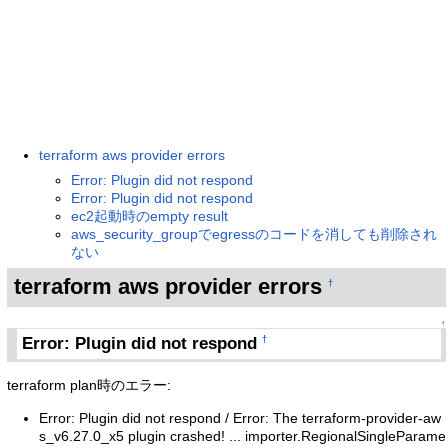
terraform aws provider errors
Error: Plugin did not respond
Error: Plugin did not respond
ec2起動時のempty result
aws_security_groupでegressのコードを消しても削除され
ない
terraform aws provider errors
†
↑
Error: Plugin did not respond
†
terraform plan時のエラー:
Error: Plugin did not respond / Error: The terraform-provider-aw
s_v6.27.0_x5 plugin crashed! ... importer.RegionalSingleParame