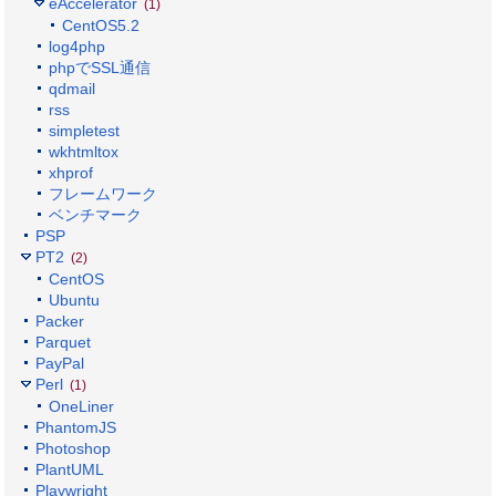
eAccelerator
(1)
CentOS5.2
log4php
phpでSSL通信
qdmail
rss
simpletest
wkhtmltox
xhprof
フレームワーク
ベンチマーク
PSP
PT2
(2)
CentOS
Ubuntu
Packer
Parquet
PayPal
Perl
(1)
OneLiner
PhantomJS
Photoshop
PlantUML
Playwright