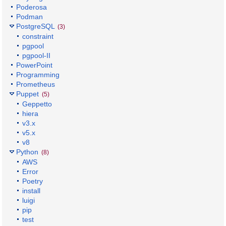
Poderosa
Podman
PostgreSQL
(3)
constraint
pgpool
pgpool-II
PowerPoint
Programming
Prometheus
Puppet
(5)
Geppetto
hiera
v3.x
v5.x
v8
Python
(8)
AWS
Error
Poetry
install
luigi
pip
test