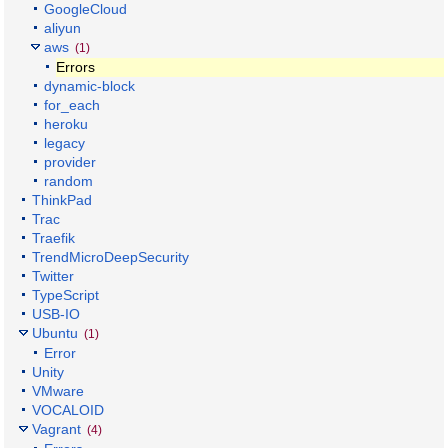
GoogleCloud
aliyun
aws
(1)
Errors
dynamic-block
for_each
heroku
legacy
provider
random
ThinkPad
Trac
Traefik
TrendMicroDeepSecurity
Twitter
TypeScript
USB-IO
Ubuntu
(1)
Error
Unity
VMware
VOCALOID
Vagrant
(4)