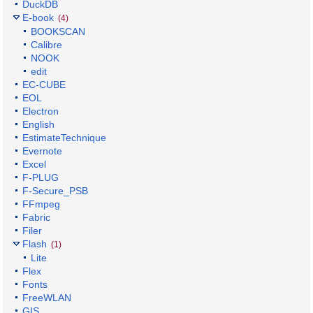
DuckDB
E-book
(4)
BOOKSCAN
Calibre
NOOK
edit
EC-CUBE
EOL
Electron
English
EstimateTechnique
Evernote
Excel
F-PLUG
F-Secure_PSB
FFmpeg
Fabric
Filer
Flash
(1)
Lite
Flex
Fonts
FreeWLAN
GIS