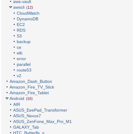
aws-vault
awscli
(12)
CloudWatch
DynamoDB
EC2
RDS
S3
backup
ce
elb
error
parallel
route53
v2
Amazon_Dash_Button
Amazon_Fire_TV_Stick
Amazon_Fire_Tablet
Android
(16)
AIR
ASUS_EeePad_Transformer
ASUS_Nexus7
ASUS_ZenFone_Max_Pro_M1
GALAXY_Tab
HTC_Butterfly_s