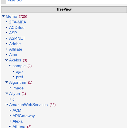
TreeView
Memo
(725)
2FA-MFA
ACDSee
ASP
ASP.NET
Adobe
Affiliate
Aipo
Akelos
(3)
sample
(2)
ajax
pref
Algorithm
(1)
image
Aliyun
(1)
cli
AmazonWebServices
(88)
ACM
APIGateway
Alexa
Athena
(2)