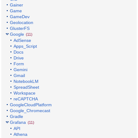
Gainer
Game
GameDev
Geolocation
GlusterFS
Google
(11)
AdSense
Apps_Script
Docs
Drive
Form
Gemini
Gmail
NotebookLM
SpreadSheet
Workspace
reCAPTCHA
GoogleCloudPlatform
Google_Chromecast
Gradle
Grafana
(11)
API
Athena