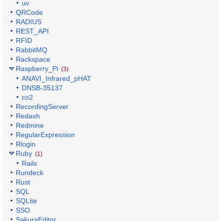
uv
QRCode
RADIUS
REST_API
RFID
RabbitMQ
Rackspace
Raspberry_Pi
(3)
ANAVI_Infrared_pHAT
DNSB-35137
co2
RecordingServer
Redash
Redmine
RegularExpression
Rlogin
Ruby
(1)
Rails
Rundeck
Rust
SQL
SQLite
SSO
SakuraEditor