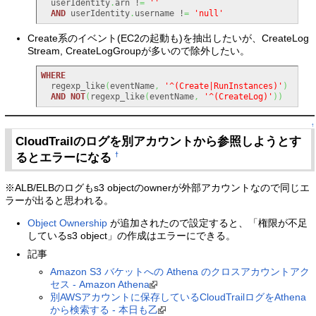
  userIdentity
.
arn !
=
''
AND
 userIdentity
.
username !
=
'null'
Create系のイベント(EC2の起動も)を抽出したいが、CreateLog
Stream, CreateLogGroupが多いので除外したい。
WHERE
  regexp_like
(
eventName
,
'^(Create|RunInstances)'
)
AND
NOT
(
regexp_like
(
eventName
,
'^(CreateLog)'
)
)
↑
CloudTrailのログを別アカウントから参照しようとす
るとエラーになる
†
※ALB/ELBのログもs3 objectのownerが外部アカウントなので同じエ
ラーが出ると思われる。
Object Ownership
が追加されたので設定すると、「権限が不足
しているs3 object」の作成はエラーにできる。
記事
Amazon S3 バケットへの Athena のクロスアカウントアク
セス - Amazon Athena
別AWSアカウントに保存しているCloudTrailログをAthena
から検索する - 本日も乙