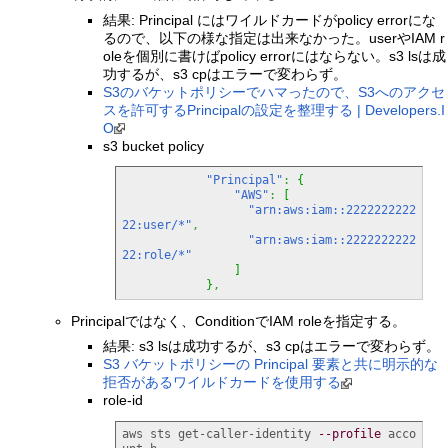
結果: Principal にはワイルドカードがpolicy errorにな
るので、以下の様な指定は出来なかった。userやIAM r
oleを個別に書けばpolicy errorにはならない。s3 lsは成
功するが、s3 cpはエラーで変わらず。
S3のバケットポリシーでハマったので、S3へのアクセ
スを許可するPrincipalの設定を整理する | Developers.I
O
s3 bucket policy
"Principal"
:
{
"AWS"
:
[
"arn:aws:iam::2222222222
22:user/*"
,
"arn:aws:iam::2222222222
22:role/*"
]
}
,
Principalではなく、ConditionでIAM roleを指定する。
結果: s3 lsは成功するが、s3 cpはエラーで変わらず。
S3 バケットポリシーの Principal 要素と共に明示的な
拒否があるワイルドカードを使用する
role-id
aws sts get-caller-identity 
--profile
 acco