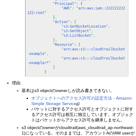
"Principal"
:
{
"AWS"
:
"arn:aws:iam::222222222
222:root"
}
,
"Action"
:
[
"s3:GetBucketLocation"
,
"s3:GetObject"
,
"s3:ListBucket"
,
]
,
"Resource"
:
[
"arn:aws:s3:::cloudtrailbucket
-example"
,
"arn:aws:s3:::cloudtrailbucket
-example/*"
]
}
理由:
基本はs3 objectのownerしか読み書きできない。
オブジェクトへのアクセス許可の設定方法 - Amazon
Simple Storage Service
バケットに対するアクセス許可とオブジェクトに対す
るアクセス許可は相互に独立しています。オブジェク
トはバケットからアクセス許可を継承しません。
s3 objectのownerがcloudtrail(aws_cloudtrail_ap-northeast-
1)になっている。そのままでは、アカウントAのIAM userが