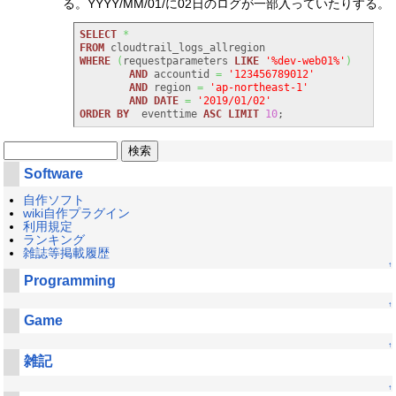
る。YYYY/MM/01/に02日のログが一部入っていたりする。
SELECT
*
FROM
WHERE
(
requestparameters 
LIKE
'%dev-web01%'
)
AND
 accountid 
=
'123456789012'
AND
 region 
=
'ap-northeast-1'
AND
DATE
=
'2019/01/02'
ORDER
BY
  eventtime 
ASC
LIMIT
10
;
Software
自作ソフト
wiki自作プラグイン
利用規定
ランキング
雑誌等掲載履歴
↑
Programming
↑
Game
↑
雑記
↑