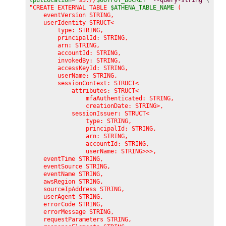
tputLocation
=
"s3://
$OUTPUT_BUCKET
"
--query-string
"CREATE EXTERNAL TABLE 
$ATHENA_TABLE_NAME
 (

    eventVersion STRING,

    userIdentity STRUCT<

        type: STRING,

        principalId: STRING,

        arn: STRING,

        accountId: STRING,

        invokedBy: STRING,

        accessKeyId: STRING,

        userName: STRING,

        sessionContext: STRUCT<

            attributes: STRUCT<

                mfaAuthenticated: STRING,

                creationDate: STRING>,

            sessionIssuer: STRUCT<

                type: STRING,

                principalId: STRING,

                arn: STRING,

                accountId: STRING,

                userName: STRING>>>,

    eventTime STRING,

    eventSource STRING,

    eventName STRING,

    awsRegion STRING,

    sourceIpAddress STRING,

    userAgent STRING,

    errorCode STRING,

    errorMessage STRING,

    requestParameters STRING,
