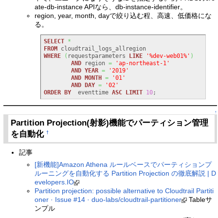
ate-db-instance APIなら、db-instance-identifier。
region, year, month, dayで絞り込む程、高速、低価格にな
る。
SELECT
*
FROM
WHERE
(
requestparameters 
LIKE
'%dev-web01%'
)
AND
 region 
=
'ap-northeast-1'
AND
YEAR
=
'2019'
AND
MONTH
=
'01'
AND
DAY
=
'02'
ORDER
BY
  eventtime 
ASC
LIMIT
10
;
↑
Partition Projection(射影)機能でパーティション管理
を自動化
†
記事
[新機能]Amazon Athena ルールベースでパーティションプ
ルーニングを自動化する Partition Projection の徹底解説 | D
evelopers.IO
Partition projection: possible alternative to Cloudtrail Partiti
oner · Issue #14 · duo-labs/cloudtrail-partitioner
Tableサ
ンプル