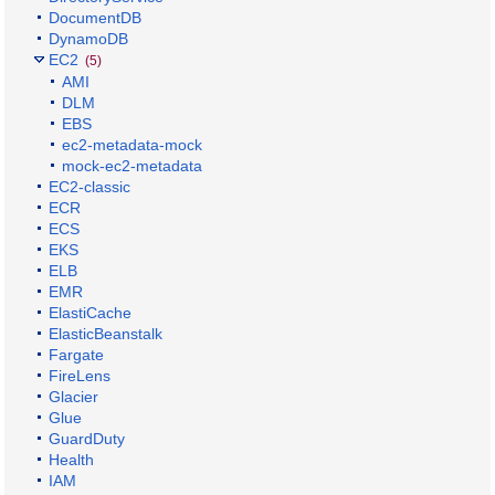
DocumentDB
DynamoDB
EC2
(5)
AMI
DLM
EBS
ec2-metadata-mock
mock-ec2-metadata
EC2-classic
ECR
ECS
EKS
ELB
EMR
ElastiCache
ElasticBeanstalk
Fargate
FireLens
Glacier
Glue
GuardDuty
Health
IAM