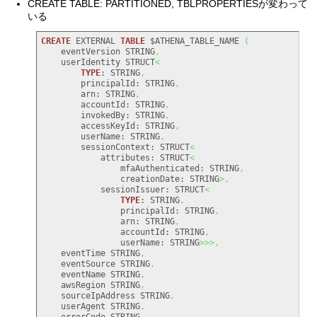
CREATE TABLE: PARTITIONED, TBLPROPERTIESが変わって
いる
CREATE
 EXTERNAL 
TABLE
 $ATHENA_TABLE_NAME 
(
    eventVersion STRING
,
    userIdentity STRUCT
<
TYPE
: STRING
,
        principalId: STRING
,
        arn: STRING
,
        accountId: STRING
,
        invokedBy: STRING
,
        accessKeyId: STRING
,
        userName: STRING
,
        sessionContext: STRUCT
<
            attributes: STRUCT
<
                mfaAuthenticated: STRING
,
                creationDate: STRING
>,
            sessionIssuer: STRUCT
<
TYPE
: STRING
,
                principalId: STRING
,
                arn: STRING
,
                accountId: STRING
,
                userName: STRING
>>>,
    eventTime STRING
,
    eventSource STRING
,
    eventName STRING
,
    awsRegion STRING
,
    sourceIpAddress STRING
,
    userAgent STRING
,
    errorCode STRING
,