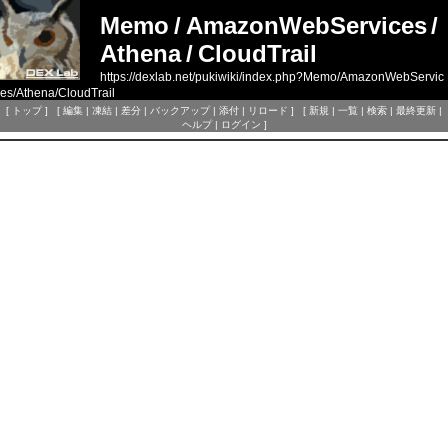
Memo
/
AmazonWebServices
/
Athena
/
CloudTrail
https://dexlab.net/pukiwiki/index.php?Memo/AmazonWebServic
es/Athena/CloudTrail
[
トップ
] [
編集
|
凍結
|
差分
|
バックアップ
|
添付
|
リロード
] [
新規
|
一覧
|
検索
|
最終更新
|
ヘルプ
|
ログイン
]