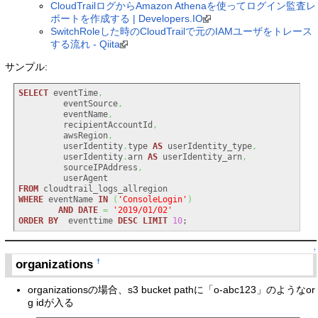
CloudTrailログからAmazon Athenaを使ってログイン監査レ
ポートを作成する | Developers.IO
SwitchRoleした時のCloudTrailで元のIAMユーザをトレース
する流れ - Qiita
サンプル:
SELECT
 eventTime
,
         eventSource
,
         eventName
,
         recipientAccountId
,
         awsRegion
,
         userIdentity
.
type 
AS
 userIdentity_type
,
         userIdentity
.
arn 
AS
 userIdentity_arn
,
         sourceIPAddress
,
FROM
WHERE
 eventName 
IN
(
'ConsoleLogin'
)
AND
DATE
=
'2019/01/02'
ORDER
BY
  eventtime 
DESC
LIMIT
10
;
↑
organizations
†
organizationsの場合、s3 bucket pathに「o-abc123」のようなor
g idが入る