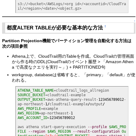
s3://<bucket>/AWSLogs/<org id>/<accountid>/CloudTra
il/<region>/<date>/<object.gz>
↑
都度ALTER TABLEが必要な基本的な方法
†
Partition Projection機能でパーティション管理を自動化する方法は
次の項目参照
Athena上で、CloudTrail用のTableを作成。CloudTrailの管理画面
から作る時のDDL(CloudTrailのイベント履歴 > 「Amazon Athen
a で高度なクエリを実行～」) + PARTITIONED句
workgroup, databaseは省略すると、「primary」「default」が使
われる。
ATHENA_TABLE_NAME
SOURCE_BUCKET
OUTPUT_BUCKET
=aws-athena-query-result-
123456789012
-
ap-northeast-
1
/
cloudtrail-example
/
output
/
AWS_PROFILE
AWS_REGION
=ap-northeasst-
1
AWS_ACCOUNT_ID
=
123456789012
aws athena start-query-execution 
--profile
$AWS_PRO
FILE
--region
$AWS_REGION
--result-configuration
Ou