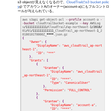
s3 objectが見えなくなるので、
CloudTrailのs3 bucket polic
y
でアカウントAのオーナー(account-a)にもフルコントロ
ールが与えられている。
aws s3api get-object-acl 
--profile
 account-a 
-
-bucket
 cloudtrailbucket-example 
--key
 AWSLog
s
/
111111111111
/
CloudTrail
/
ap-northeast-
1
/
2018
/
01
/
01
/
111111111111
_CloudTrail_ap-northeast-
1
_2
0180101T0000Z_
****
{
"Owner"
: 
{
"DisplayName"
: 
"aws_cloudtrail_ap-nort
heast-1"
,

"ID"
: 
"***"
}
,

"Grants"
: 
[
{
"Grantee"
: 
{
"DisplayName"
: 
"aws_cloudtrail
_ap-northeast-1"
,

"ID"
: 
"****"
,

"Type"
: 
"CanonicalUser"
}
,

"Permission"
: 
"FULL_CONTROL"
}
,

{
"Grantee"
: 
{
"DisplayName"
: 
"account-a"
,

"ID"
: 
"****"
,
