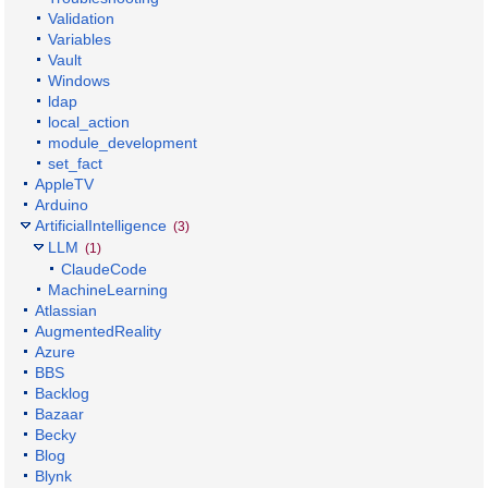
Validation
Variables
Vault
Windows
ldap
local_action
module_development
set_fact
AppleTV
Arduino
ArtificialIntelligence
(3)
LLM
(1)
ClaudeCode
MachineLearning
Atlassian
AugmentedReality
Azure
BBS
Backlog
Bazaar
Becky
Blog
Blynk