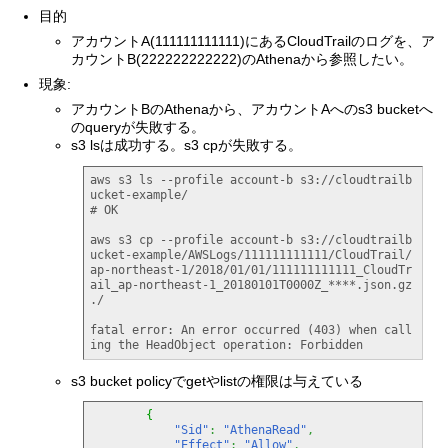
目的
アカウントA(111111111111)にあるCloudTrailのログを、ア
カウントB(222222222222)のAthenaから参照したい。
現象:
アカウントBのAthenaから、アカウントAへのs3 bucketへ
のqueryが失敗する。
s3 lsは成功する。s3 cpが失敗する。
aws s3 ls --profile account-b s3://cloudtrailb
ucket-example/

# OK

aws s3 cp --profile account-b s3://cloudtrailb
ucket-example/AWSLogs/111111111111/CloudTrail/
ap-northeast-1/2018/01/01/111111111111_CloudTr
ail_ap-northeast-1_20180101T0000Z_****.json.gz 
./

fatal error: An error occurred (403) when call
ing the HeadObject operation: Forbidden
s3 bucket policyでgetやlistの権限は与えている
{
"Sid"
:
"AthenaRead"
,
"Effect"
:
"Allow"
,