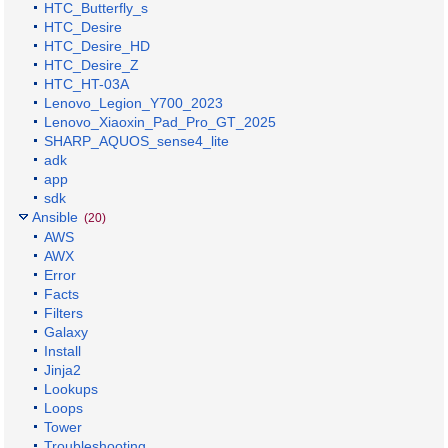
HTC_Butterfly_s
HTC_Desire
HTC_Desire_HD
HTC_Desire_Z
HTC_HT-03A
Lenovo_Legion_Y700_2023
Lenovo_Xiaoxin_Pad_Pro_GT_2025
SHARP_AQUOS_sense4_lite
adk
app
sdk
Ansible
(20)
AWS
AWX
Error
Facts
Filters
Galaxy
Install
Jinja2
Lookups
Loops
Tower
Troubleshooting