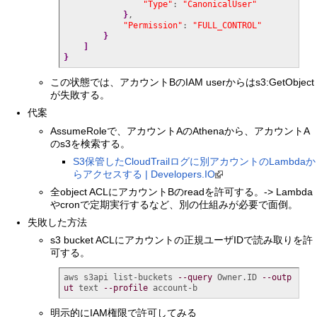
"Type"
: 
"CanonicalUser"
}
,

"Permission"
: 
"FULL_CONTROL"
}
]
}
この状態では、アカウントBのIAM userからはs3:GetObject
が失敗する。
代案
AssumeRoleで、アカウントAのAthenaから、アカウントA
のs3を検索する。
S3保管したCloudTrailログに別アカウントのLambdaか
らアクセスする | Developers.IO
全object ACLにアカウントBのreadを許可する。-> Lambda
やcronで定期実行するなど、別の仕組みが必要で面倒。
失敗した方法
s3 bucket ACLにアカウントの正規ユーザIDで読み取りを許
可する。
aws s3api list-buckets 
--query
 Owner.ID 
--outp
ut
 text 
--profile
 account-b
明示的にIAM権限で許可してみる