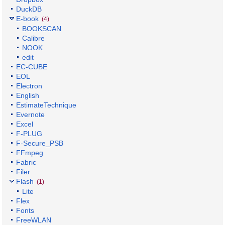
DuckDB
E-book
(4)
BOOKSCAN
Calibre
NOOK
edit
EC-CUBE
EOL
Electron
English
EstimateTechnique
Evernote
Excel
F-PLUG
F-Secure_PSB
FFmpeg
Fabric
Filer
Flash
(1)
Lite
Flex
Fonts
FreeWLAN