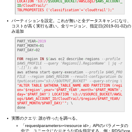
LOCATION 's3://
$SOURCE_BUCKET
/AWSLogs/
$AWS_ACCOUNT_
ID
/CloudTrail/'

TBLPROPERTIES ('classification'='cloudtrail');"
パーティションを設定。これが無いと全データスキャンになり、
コストが高く実行も遅い。全リージョン、指定日(2019-01-02)の
み追加
PART_YEAR
=
2019
PART_MONTH
=
01

PART_DAY
=
02

FOR
 region 
IN
 $
(
aws ec2 describe
-
regions 
--profile 
$AWS_PROFILE --query 'Regions[].RegionName' | jq -r 
'.[]'); do \
aws athena start
-
query
-
execution 
--profile $AWS_PRO
FILE --region $AWS_REGION --result-configuration Ou
tputLocation="s3://$OUTPUT_BUCKET" --query-string \
"ALTER TABLE $ATHENA_TABLE_NAME ADD PARTITION (regi
on='$region',year='$PART_YEAR',month='$PART_MONTH',
day='$PART_DAY') LOCATION 's3://$SOURCE_BUCKET/AWSL
ogs/$AWS_ACCOUNT_ID/CloudTrail/$region/$PART_YEAR/
$PART_MONTH/$PART_DAY/'"
; \

done
実際のクエリ: 誰が作ったを調べる。
「requestparameters=<resource id>」APIのパラメータの
中で、ユニークになりそうなIDを指定する。例：RDSのcre