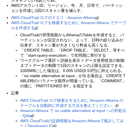
スキャンで1TBあたり$5。
AWSアカウントID、リージョン、年、月、日等で、パーティシ
ョンを作成し1回のスキャン量を減らす。
AWS CloudTrail ログのクエリ - Amazon Athena
AWS CloudTrail ログを検索するために Amazon Athena でテーブ
ルを作成する
CloudTrailの管理画面からAthenaのTableを作成すると、パ
ーティションが設定されない。よって、日時の絞り込みが
出来ず、スキャン量が大きくなり料金も高くなる。
「CREATE TABLE」「DROP TABLE」「SELECT」等すべ
て「start-query-execution」で非同期に実行する
ワークグループ選択 > 詳細を表示 > データ使用状況の制御
タブ > データの制限で1回のスキャンの上限を設定できる。
1000MBにした場合は、0.005 USD(0.53円)に抑えられる。
「no viable alternative at input」が出る場合は、CREATE T
ABLE時のパラメータ順序が間違っている。「COMMENT」
の後に「PARTITIONED BY」を指定する
記事
AWS CloudTrail ログ検索をするために Amazon Athena の
テーブルを自動的に作成する方法を教えてください。
Amazon Athena で no viable alternative at input への対処法
- Qiita
AWS CloudTrailの証跡情報をAmazon Athenaで集計してみ
た | Developers.IO