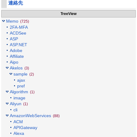
連絡先
TreeView
Memo
(725)
2FA-MFA
ACDSee
ASP
ASP.NET
Adobe
Affiliate
Aipo
Akelos
(3)
sample
(2)
ajax
pref
Algorithm
(1)
image
Aliyun
(1)
cli
AmazonWebServices
(88)
ACM
APIGateway
Alexa