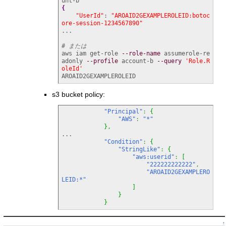
{
"UserId"
: 
"AROAID2GEXAMPLEROLEID:botoc
ore-session-1234567890"
...

# または
aws iam get-role 
--role-name
 assumerole-re
adonly 
--profile
 account-b 
--query
'Role.R
oleId'
AROAID2GEXAMPLEROLEID
s3 bucket policy:
"Principal"
:
{
"AWS"
:
"*"
}
,
...

"Condition"
:
{
"StringLike"
:
{
"aws:userid"
:
[
"222222222222"
,
"AROAID2GEXAMPLERO
LEID:*"
]
}
}
↑