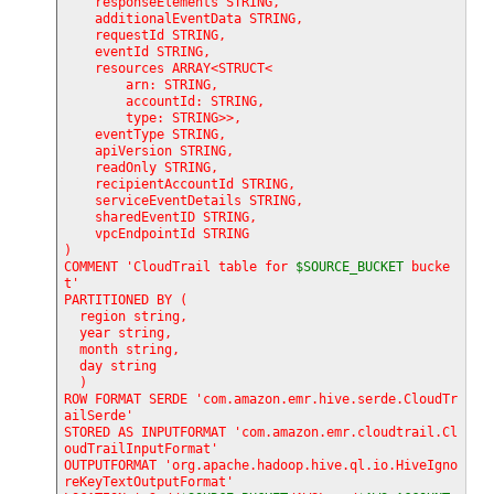
    responseElements STRING,

    additionalEventData STRING,

    requestId STRING,

    eventId STRING,

    resources ARRAY<STRUCT<

        arn: STRING,

        accountId: STRING,

        type: STRING>>,

    eventType STRING,

    apiVersion STRING,

    readOnly STRING,

    recipientAccountId STRING,

    serviceEventDetails STRING,

    sharedEventID STRING,

    vpcEndpointId STRING

)

COMMENT 'CloudTrail table for 
$SOURCE_BUCKET
 bucke
t'

PARTITIONED BY (

  region string,

  year string,

  month string,

  day string

  )

ROW FORMAT SERDE 'com.amazon.emr.hive.serde.CloudTr
ailSerde'

STORED AS INPUTFORMAT 'com.amazon.emr.cloudtrail.Cl
oudTrailInputFormat'

OUTPUTFORMAT 'org.apache.hadoop.hive.ql.io.HiveIgno
reKeyTextOutputFormat'
