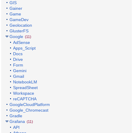
GIS
Gainer
Game
GameDev
Geolocation
GlusterFS
Google
(11)
AdSense
Apps_Script
Docs
Drive
Form
Gemini
Gmail
NotebookLM
SpreadSheet
Workspace
reCAPTCHA
GoogleCloudPlatform
Google_Chromecast
Gradle
Grafana
(11)
API