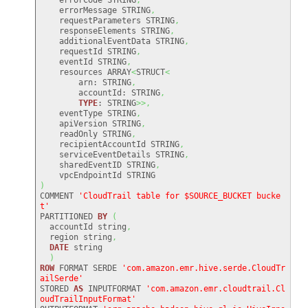
    errorMessage STRING
,
    requestParameters STRING
,
    responseElements STRING
,
    additionalEventData STRING
,
    requestId STRING
,
    eventId STRING
,
    resources ARRAY
<
STRUCT
<
        arn: STRING
,
        accountId: STRING
,
TYPE
: STRING
>>,
    eventType STRING
,
    apiVersion STRING
,
    readOnly STRING
,
    recipientAccountId STRING
,
    serviceEventDetails STRING
,
    sharedEventID STRING
,
)
COMMENT 
'CloudTrail table for $SOURCE_BUCKET bucke
t'
PARTITIONED 
BY
(
  accountId string
,
  region string
,
DATE
 string

)
ROW
 FORMAT SERDE 
'com.amazon.emr.hive.serde.CloudTr
ailSerde'
STORED 
AS
 INPUTFORMAT 
'com.amazon.emr.cloudtrail.Cl
oudTrailInputFormat'