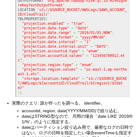
OUTPUTFORMAT 
'org.apache.hadoop.hive.ql.io.HiveIgno
reKeyTextOutputFormat'
LOCATION 
's3://$SOURCE_BUCKET/AWSLogs/$AWS_ACCOUNT_
ID/CloudTrail/'
TBLPROPERTIES
(
"projection.enabled"
=
"true"
,
"projection.date.type"
=
"date"
,
"projection.date.range"
=
"2019/01/01,NOW"
,
"projection.date.format"
=
"yyyy/MM/dd"
,
"projection.date.interval"
=
"1"
,
"projection.date.interval.unit"
=
"DAYS"
,
"projection.accountid.type"
=
"enum"
,
"projection.accountid.values"
=
"123456789012,et
c"
,
"projection.region.type"
=
"enum"
,
"projection.region.values"
=
"us-east-1,ap-northe
ast-1,etc"
,
"storage.location.template"
=
"s3://$SOURCE_BUCKE
T/AWSLogs/${accountid}/CloudTrail/${region}/${dat
e}"
)
;
実際のクエリ: 誰が作ったを調べる。 identifier。
accountid, region, date(YYYY/MM/DD)で絞り込む。
dateはSTRING型なので、月間の場合「date LIKE '2019/0
1/%'」のように指定する。
dateはパーティション絞り込み用で、厳密なログの日時で
はない。ログの日時を指定したい場合eventTimeも指定す