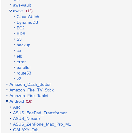
aws-vault
awscli
(12)
CloudWatch
DynamoDB
EC2
RDS
S3
backup
ce
elb
error
parallel
route53
v2
Amazon_Dash_Button
Amazon_Fire_TV_Stick
Amazon_Fire_Tablet
Android
(16)
AIR
ASUS_EeePad_Transformer
ASUS_Nexus7
ASUS_ZenFone_Max_Pro_M1
GALAXY_Tab