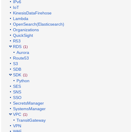
IPv6
IoT
KinesisDataFirehose
Lambda
OpenSearch(Elasticsearch)
Organizations
QuickSight
R53
RDS
(1)
Aurora
Route53
S3
SDB
SDK
(1)
Python
SES
SNS
SSO
SecretsManager
SystemsManager
VPC
(1)
TransitGateway
VPN
WAF