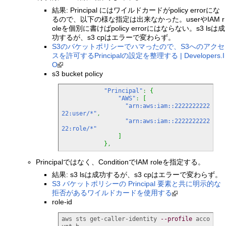
結果: Principal にはワイルドカードがpolicy errorにな
るので、以下の様な指定は出来なかった。userやIAM r
oleを個別に書けばpolicy errorにはならない。s3 lsは成
功するが、s3 cpはエラーで変わらず。
S3のバケットポリシーでハマったので、S3へのアクセ
スを許可するPrincipalの設定を整理する | Developers.I
O
s3 bucket policy
"Principal"
:
{
"AWS"
:
[
"arn:aws:iam::2222222222
22:user/*"
,
"arn:aws:iam::2222222222
22:role/*"
]
}
,
Principalではなく、ConditionでIAM roleを指定する。
結果: s3 lsは成功するが、s3 cpはエラーで変わらず。
S3 バケットポリシーの Principal 要素と共に明示的な
拒否があるワイルドカードを使用する
role-id
aws sts get-caller-identity 
--profile
 acco