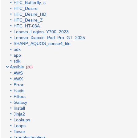
HTC_Butterfly_s
HTC_Desire
HTC_Desire_HD
HTC_Desire_Z
HTC_HT-03A
Lenovo_Legion_Y700_2023
Lenovo_Xiaoxin_Pad_Pro_GT_2025
SHARP_AQUOS_sense4_lite
adk
app
sdk
Ansible
(20)
AWS
AWX
Error
Facts
Filters
Galaxy
Install
Jinja2
Lookups
Loops
Tower
Troubleshooting