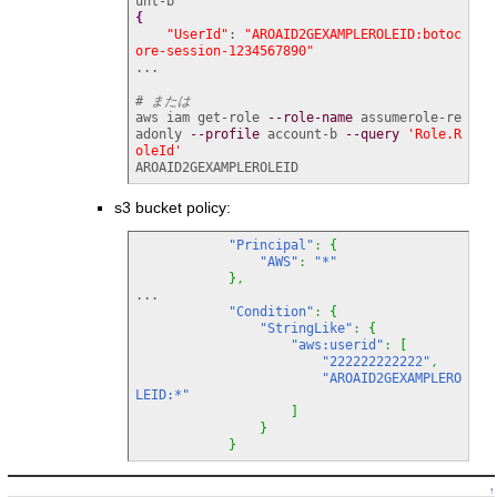
{
"UserId"
: 
"AROAID2GEXAMPLEROLEID:botoc
ore-session-1234567890"
...

# または
aws iam get-role 
--role-name
 assumerole-re
adonly 
--profile
 account-b 
--query
'Role.R
oleId'
AROAID2GEXAMPLEROLEID
s3 bucket policy:
"Principal"
:
{
"AWS"
:
"*"
}
,
...

"Condition"
:
{
"StringLike"
:
{
"aws:userid"
:
[
"222222222222"
,
"AROAID2GEXAMPLERO
LEID:*"
]
}
}
↑