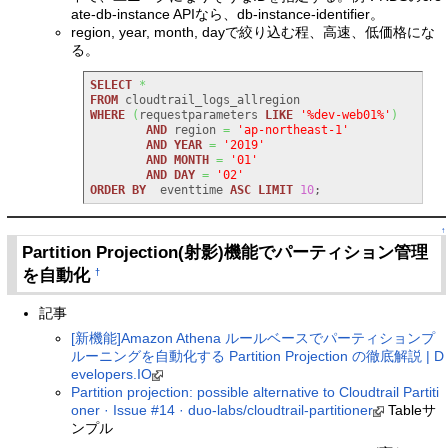
ate-db-instance APIなら、db-instance-identifier。
region, year, month, dayで絞り込む程、高速、低価格にな
る。
SELECT
*
FROM
WHERE
(
requestparameters 
LIKE
'%dev-web01%'
)
AND
 region 
=
'ap-northeast-1'
AND
YEAR
=
'2019'
AND
MONTH
=
'01'
AND
DAY
=
'02'
ORDER
BY
  eventtime 
ASC
LIMIT
10
;
↑
Partition Projection(射影)機能でパーティション管理
を自動化
†
記事
[新機能]Amazon Athena ルールベースでパーティションプ
ルーニングを自動化する Partition Projection の徹底解説 | D
evelopers.IO
Partition projection: possible alternative to Cloudtrail Partiti
oner · Issue #14 · duo-labs/cloudtrail-partitioner
Tableサ
ンプル