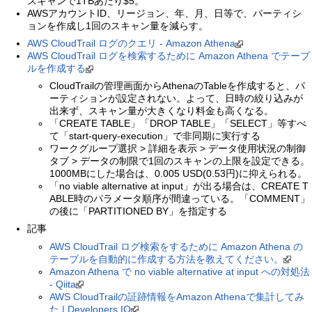
スキャンで1TBあたり$5。
AWSアカウントID、リージョン、年、月、日等で、パーティシ
ョンを作成し1回のスキャン量を減らす。
AWS CloudTrail ログのクエリ - Amazon Athena
AWS CloudTrail ログを検索するために Amazon Athena でテーブ
ルを作成する
CloudTrailの管理画面からAthenaのTableを作成すると、パ
ーティションが設定されない。よって、日時の絞り込みが
出来ず、スキャン量が大きくなり料金も高くなる。
「CREATE TABLE」「DROP TABLE」「SELECT」等すべ
て「start-query-execution」で非同期に実行する
ワークグループ選択 > 詳細を表示 > データ使用状況の制御
タブ > データの制限で1回のスキャンの上限を設定できる。
1000MBにした場合は、0.005 USD(0.53円)に抑えられる。
「no viable alternative at input」が出る場合は、CREATE T
ABLE時のパラメータ順序が間違っている。「COMMENT」
の後に「PARTITIONED BY」を指定する
記事
AWS CloudTrail ログ検索をするために Amazon Athena の
テーブルを自動的に作成する方法を教えてください。
Amazon Athena で no viable alternative at input への対処法
- Qiita
AWS CloudTrailの証跡情報をAmazon Athenaで集計してみ
た | Developers.IO