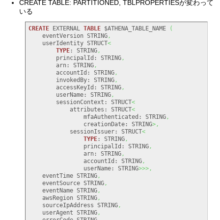
CREATE TABLE: PARTITIONED, TBLPROPERTIESが変わって
いる
CREATE
 EXTERNAL 
TABLE
 $ATHENA_TABLE_NAME 
(
    eventVersion STRING
,
    userIdentity STRUCT
<
TYPE
: STRING
,
        principalId: STRING
,
        arn: STRING
,
        accountId: STRING
,
        invokedBy: STRING
,
        accessKeyId: STRING
,
        userName: STRING
,
        sessionContext: STRUCT
<
            attributes: STRUCT
<
                mfaAuthenticated: STRING
,
                creationDate: STRING
>,
            sessionIssuer: STRUCT
<
TYPE
: STRING
,
                principalId: STRING
,
                arn: STRING
,
                accountId: STRING
,
                userName: STRING
>>>,
    eventTime STRING
,
    eventSource STRING
,
    eventName STRING
,
    awsRegion STRING
,
    sourceIpAddress STRING
,
    userAgent STRING
,
    errorCode STRING
,