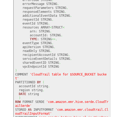
    errorMessage STRING
,
    requestParameters STRING
,
    responseElements STRING
,
    additionalEventData STRING
,
    requestId STRING
,
    eventId STRING
,
    resources ARRAY
<
STRUCT
<
        arn: STRING
,
        accountId: STRING
,
TYPE
: STRING
>>,
    eventType STRING
,
    apiVersion STRING
,
    readOnly STRING
,
    recipientAccountId STRING
,
    serviceEventDetails STRING
,
    sharedEventID STRING
,
)
COMMENT 
'CloudTrail table for $SOURCE_BUCKET bucke
t'
PARTITIONED 
BY
(
  accountId string
,
  region string
,
DATE
 string

)
ROW
 FORMAT SERDE 
'com.amazon.emr.hive.serde.CloudTr
ailSerde'
STORED 
AS
 INPUTFORMAT 
'com.amazon.emr.cloudtrail.Cl
oudTrailInputFormat'