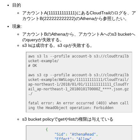
目的
アカウントA(111111111111)にあるCloudTrailのログを、ア
カウントB(222222222222)のAthenaから参照したい。
現象:
アカウントBのAthenaから、アカウントAへのs3 bucketへ
のqueryが失敗する。
s3 lsは成功する。s3 cpが失敗する。
aws s3 ls --profile account-b s3://cloudtrailb
ucket-example/

# OK

aws s3 cp --profile account-b s3://cloudtrailb
ucket-example/AWSLogs/111111111111/CloudTrail/
ap-northeast-1/2018/01/01/111111111111_CloudTr
ail_ap-northeast-1_20180101T0000Z_****.json.gz 
./

fatal error: An error occurred (403) when call
ing the HeadObject operation: Forbidden
s3 bucket policyでgetやlistの権限は与えている
{
"Sid"
:
"AthenaRead"
,
"Effect"
:
"Allow"
,