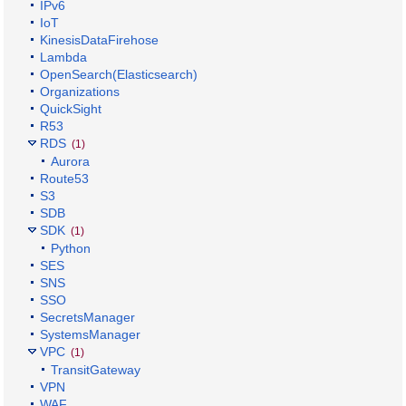
IPv6
IoT
KinesisDataFirehose
Lambda
OpenSearch(Elasticsearch)
Organizations
QuickSight
R53
RDS
(1)
Aurora
Route53
S3
SDB
SDK
(1)
Python
SES
SNS
SSO
SecretsManager
SystemsManager
VPC
(1)
TransitGateway
VPN
WAF