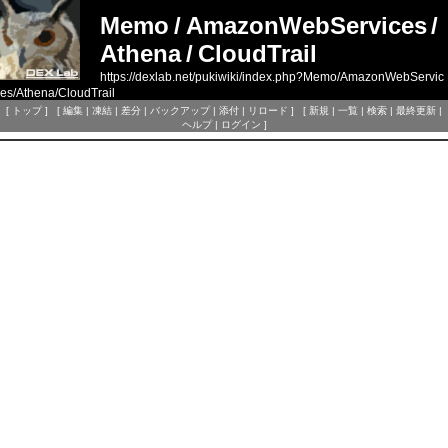
Memo
/
AmazonWebServices
/
Athena
/
CloudTrail
https://dexlab.net/pukiwiki/index.php?Memo/AmazonWebServic
es/Athena/CloudTrail
[
トップ
] [
編集
|
凍結
|
差分
|
バックアップ
|
添付
|
リロード
] [
新規
|
一覧
|
検索
|
最終更新
|
ヘルプ
|
ログイン
]