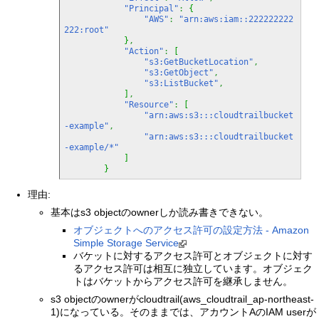
"Principal"
:
{
"AWS"
:
"arn:aws:iam::222222222
222:root"
}
,
"Action"
:
[
"s3:GetBucketLocation"
,
"s3:GetObject"
,
"s3:ListBucket"
,
]
,
"Resource"
:
[
"arn:aws:s3:::cloudtrailbucket
-example"
,
"arn:aws:s3:::cloudtrailbucket
-example/*"
]
}
理由:
基本はs3 objectのownerしか読み書きできない。
オブジェクトへのアクセス許可の設定方法 - Amazon
Simple Storage Service
バケットに対するアクセス許可とオブジェクトに対す
るアクセス許可は相互に独立しています。オブジェク
トはバケットからアクセス許可を継承しません。
s3 objectのownerがcloudtrail(aws_cloudtrail_ap-northeast-
1)になっている。そのままでは、アカウントAのIAM userが