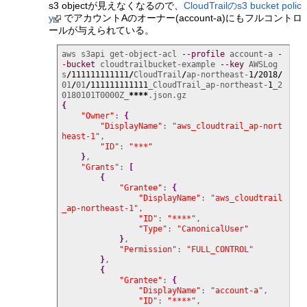
s3 objectが見えなくなるので、
CloudTrailのs3 bucket polic
y
でアカウントAのオーナー(account-a)にもフルコントロ
ールが与えられている。
aws s3api get-object-acl 
--profile
 account-a 
-
-bucket
 cloudtrailbucket-example 
--key
 AWSLog
s
/
111111111111
/
CloudTrail
/
ap-northeast-
1
/
2018
/
01
/
01
/
111111111111
_CloudTrail_ap-northeast-
1
_2
0180101T0000Z_
****
{
"Owner"
: 
{
"DisplayName"
: 
"aws_cloudtrail_ap-nort
heast-1"
,

"ID"
: 
"***"
}
,

"Grants"
: 
[
{
"Grantee"
: 
{
"DisplayName"
: 
"aws_cloudtrail
_ap-northeast-1"
,

"ID"
: 
"****"
,

"Type"
: 
"CanonicalUser"
}
,

"Permission"
: 
"FULL_CONTROL"
}
,

{
"Grantee"
: 
{
"DisplayName"
: 
"account-a"
,

"ID"
: 
"****"
,
