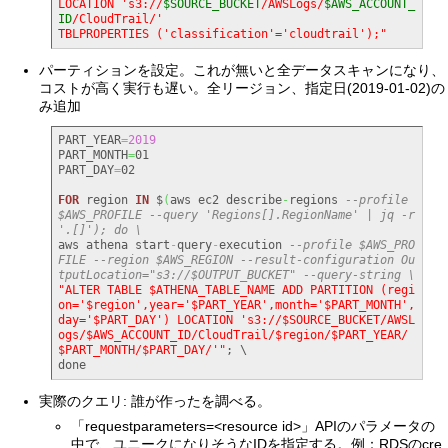
LOCATION 's3://
$SOURCE_BUCKET
/AWSLogs/
$AWS_ACCOUNT_
ID
/CloudTrail/'

TBLPROPERTIES ('classification'='cloudtrail');"
パーティションを設定。これが無いと全データスキャンになり、
コストが高く実行も遅い。全リージョン、指定日(2019-01-02)の
み追加
PART_YEAR
=
2019
PART_MONTH
=
01

PART_DAY
=
02

FOR
 region 
IN
 $
(
aws ec2 describe
-
regions 
--profile 
$AWS_PROFILE --query 'Regions[].RegionName' | jq -r 
'.[]'); do \
aws athena start
-
query
-
execution 
--profile $AWS_PRO
FILE --region $AWS_REGION --result-configuration Ou
tputLocation="s3://$OUTPUT_BUCKET" --query-string \
"ALTER TABLE $ATHENA_TABLE_NAME ADD PARTITION (regi
on='$region',year='$PART_YEAR',month='$PART_MONTH',
day='$PART_DAY') LOCATION 's3://$SOURCE_BUCKET/AWSL
ogs/$AWS_ACCOUNT_ID/CloudTrail/$region/$PART_YEAR/
$PART_MONTH/$PART_DAY/'"
; \

done
実際のクエリ: 誰が作ったを調べる。
「requestparameters=<resource id>」APIのパラメータの
中で、ユニークになりそうなIDを指定する。例：RDSのcre