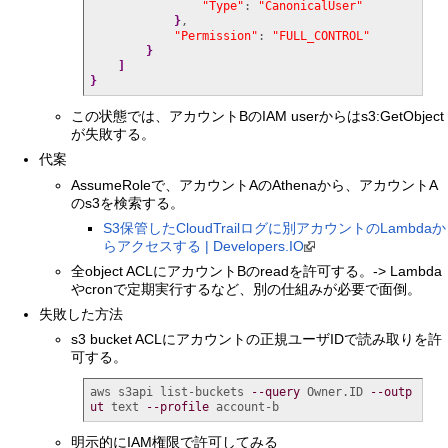
"Type"
: 
"CanonicalUser"
}
,

"Permission"
: 
"FULL_CONTROL"
}
]
}
この状態では、アカウントBのIAM userからはs3:GetObject
が失敗する。
代案
AssumeRoleで、アカウントAのAthenaから、アカウントA
のs3を検索する。
S3保管したCloudTrailログに別アカウントのLambdaか
らアクセスする | Developers.IO
全object ACLにアカウントBのreadを許可する。-> Lambda
やcronで定期実行するなど、別の仕組みが必要で面倒。
失敗した方法
s3 bucket ACLにアカウントの正規ユーザIDで読み取りを許
可する。
aws s3api list-buckets 
--query
 Owner.ID 
--outp
ut
 text 
--profile
 account-b
明示的にIAM権限で許可してみる