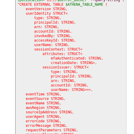
tputLocation
=
"s3://
$OUTPUT_BUCKET
"
--query-string
"CREATE EXTERNAL TABLE 
$ATHENA_TABLE_NAME
 (

    eventVersion STRING,

    userIdentity STRUCT<

        type: STRING,

        principalId: STRING,

        arn: STRING,

        accountId: STRING,

        invokedBy: STRING,

        accessKeyId: STRING,

        userName: STRING,

        sessionContext: STRUCT<

            attributes: STRUCT<

                mfaAuthenticated: STRING,

                creationDate: STRING>,

            sessionIssuer: STRUCT<

                type: STRING,

                principalId: STRING,

                arn: STRING,

                accountId: STRING,

                userName: STRING>>>,

    eventTime STRING,

    eventSource STRING,

    eventName STRING,

    awsRegion STRING,

    sourceIpAddress STRING,

    userAgent STRING,

    errorCode STRING,

    errorMessage STRING,

    requestParameters STRING,
