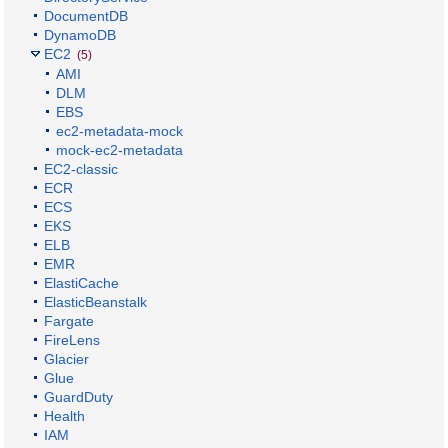
DocumentDB
DynamoDB
EC2
(5)
AMI
DLM
EBS
ec2-metadata-mock
mock-ec2-metadata
EC2-classic
ECR
ECS
EKS
ELB
EMR
ElastiCache
ElasticBeanstalk
Fargate
FireLens
Glacier
Glue
GuardDuty
Health
IAM