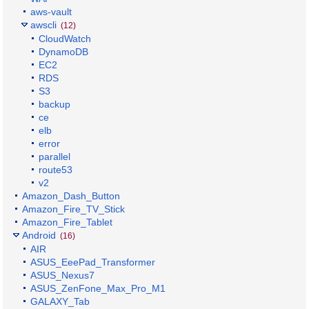
aws-vault
awscli
(12)
CloudWatch
DynamoDB
EC2
RDS
S3
backup
ce
elb
error
parallel
route53
v2
Amazon_Dash_Button
Amazon_Fire_TV_Stick
Amazon_Fire_Tablet
Android
(16)
AIR
ASUS_EeePad_Transformer
ASUS_Nexus7
ASUS_ZenFone_Max_Pro_M1
GALAXY_Tab