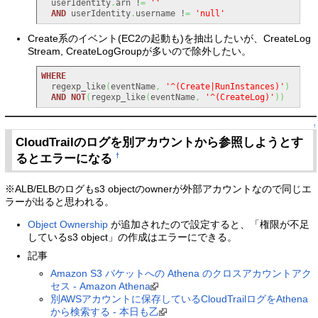
  userIdentity
.
arn !
=
''
AND
 userIdentity
.
username !
=
'null'
Create系のイベント(EC2の起動も)を抽出したいが、CreateLog
Stream, CreateLogGroupが多いので除外したい。
WHERE
  regexp_like
(
eventName
,
'^(Create|RunInstances)'
)
AND
NOT
(
regexp_like
(
eventName
,
'^(CreateLog)'
)
)
↑
CloudTrailのログを別アカウントから参照しようとす
るとエラーになる
†
※ALB/ELBのログもs3 objectのownerが外部アカウントなので同じエ
ラーが出ると思われる。
Object Ownership
が追加されたので設定すると、「権限が不足
しているs3 object」の作成はエラーにできる。
記事
Amazon S3 バケットへの Athena のクロスアカウントアク
セス - Amazon Athena
別AWSアカウントに保存しているCloudTrailログをAthena
から検索する - 本日も乙