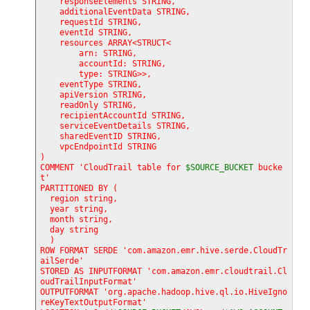
    responseElements STRING,

    additionalEventData STRING,

    requestId STRING,

    eventId STRING,

    resources ARRAY<STRUCT<

        arn: STRING,

        accountId: STRING,

        type: STRING>>,

    eventType STRING,

    apiVersion STRING,

    readOnly STRING,

    recipientAccountId STRING,

    serviceEventDetails STRING,

    sharedEventID STRING,

    vpcEndpointId STRING

)

COMMENT 'CloudTrail table for 
$SOURCE_BUCKET
 bucke
t'

PARTITIONED BY (

  region string,

  year string,

  month string,

  day string

  )

ROW FORMAT SERDE 'com.amazon.emr.hive.serde.CloudTr
ailSerde'

STORED AS INPUTFORMAT 'com.amazon.emr.cloudtrail.Cl
oudTrailInputFormat'

OUTPUTFORMAT 'org.apache.hadoop.hive.ql.io.HiveIgno
reKeyTextOutputFormat'
