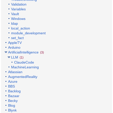
Validation
Variables
Vault
Windows
ldap
local_action
module_development
set_fact
AppleTV
Arduino
ArtificialIntelligence
(3)
LLM
(1)
ClaudeCode
MachineLearning
Atlassian
AugmentedReality
Azure
BBS
Backlog
Bazaar
Becky
Blog
Blynk