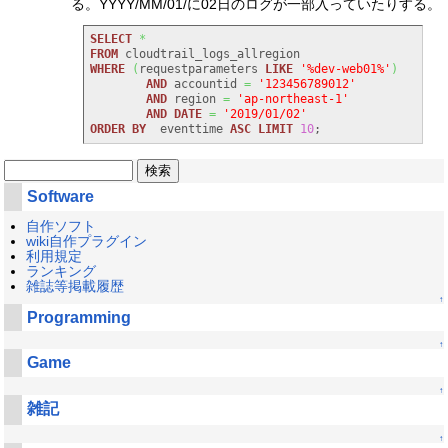
る。YYYY/MM/01/に02日のログが一部入っていたりする。
SELECT
*
FROM
WHERE
(
requestparameters 
LIKE
'%dev-web01%'
)
AND
 accountid 
=
'123456789012'
AND
 region 
=
'ap-northeast-1'
AND
DATE
=
'2019/01/02'
ORDER
BY
  eventtime 
ASC
LIMIT
10
;
Software
自作ソフト
wiki自作プラグイン
利用規定
ランキング
雑誌等掲載履歴
↑
Programming
↑
Game
↑
雑記
↑