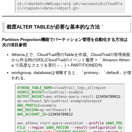
s3://<bucket>/AWSLogs/<org id>/<accountid>/CloudTra
il/<region>/<date>/<object.gz>
↑
都度ALTER TABLEが必要な基本的な方法
†
Partition Projection機能でパーティション管理を自動化する方法は
次の項目参照
Athena上で、CloudTrail用のTableを作成。CloudTrailの管理画面
から作る時のDDL(CloudTrailのイベント履歴 > 「Amazon Athen
a で高度なクエリを実行～」) + PARTITIONED句
workgroup, databaseは省略すると、「primary」「default」が使
われる。
ATHENA_TABLE_NAME
SOURCE_BUCKET
OUTPUT_BUCKET
=aws-athena-query-result-
123456789012
-
ap-northeast-
1
/
cloudtrail-example
/
output
/
AWS_PROFILE
AWS_REGION
=ap-northeasst-
1
AWS_ACCOUNT_ID
=
123456789012
aws athena start-query-execution 
--profile
$AWS_PRO
FILE
--region
$AWS_REGION
--result-configuration
Ou