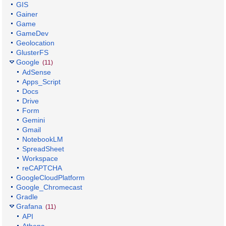
GIS
Gainer
Game
GameDev
Geolocation
GlusterFS
Google
(11)
AdSense
Apps_Script
Docs
Drive
Form
Gemini
Gmail
NotebookLM
SpreadSheet
Workspace
reCAPTCHA
GoogleCloudPlatform
Google_Chromecast
Gradle
Grafana
(11)
API