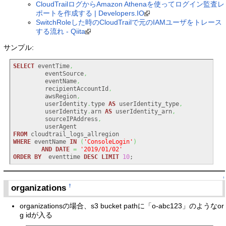
CloudTrailログからAmazon Athenaを使ってログイン監査レ
ポートを作成する | Developers.IO
SwitchRoleした時のCloudTrailで元のIAMユーザをトレース
する流れ - Qiita
サンプル:
SELECT
 eventTime
,
         eventSource
,
         eventName
,
         recipientAccountId
,
         awsRegion
,
         userIdentity
.
type 
AS
 userIdentity_type
,
         userIdentity
.
arn 
AS
 userIdentity_arn
,
         sourceIPAddress
,
FROM
WHERE
 eventName 
IN
(
'ConsoleLogin'
)
AND
DATE
=
'2019/01/02'
ORDER
BY
  eventtime 
DESC
LIMIT
10
;
↑
organizations
†
organizationsの場合、s3 bucket pathに「o-abc123」のようなor
g idが入る