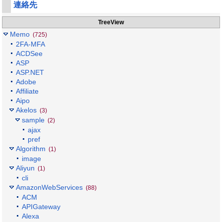
連絡先
TreeView
Memo
(725)
2FA-MFA
ACDSee
ASP
ASP.NET
Adobe
Affiliate
Aipo
Akelos
(3)
sample
(2)
ajax
pref
Algorithm
(1)
image
Aliyun
(1)
cli
AmazonWebServices
(88)
ACM
APIGateway
Alexa