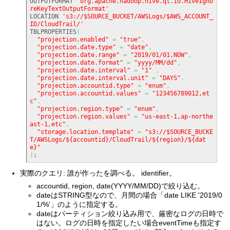
OUTPUTFORMAT 
'org.apache.hadoop.hive.ql.io.HiveIgno
reKeyTextOutputFormat'
LOCATION 
's3://$SOURCE_BUCKET/AWSLogs/$AWS_ACCOUNT_
ID/CloudTrail/'
TBLPROPERTIES
(
"projection.enabled"
=
"true"
,
"projection.date.type"
=
"date"
,
"projection.date.range"
=
"2019/01/01,NOW"
,
"projection.date.format"
=
"yyyy/MM/dd"
,
"projection.date.interval"
=
"1"
,
"projection.date.interval.unit"
=
"DAYS"
,
"projection.accountid.type"
=
"enum"
,
"projection.accountid.values"
=
"123456789012,et
c"
,
"projection.region.type"
=
"enum"
,
"projection.region.values"
=
"us-east-1,ap-northe
ast-1,etc"
,
"storage.location.template"
=
"s3://$SOURCE_BUCKE
T/AWSLogs/${accountid}/CloudTrail/${region}/${dat
e}"
)
;
実際のクエリ: 誰が作ったを調べる。 identifier。
accountid, region, date(YYYY/MM/DD)で絞り込む。
dateはSTRING型なので、月間の場合「date LIKE '2019/0
1/%'」のように指定する。
dateはパーティション絞り込み用で、厳密なログの日時で
はない。ログの日時を指定したい場合eventTimeも指定す