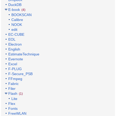
DuckDB
E-book
(4)
BOOKSCAN
Calibre
NOOK
edit
EC-CUBE
EOL
Electron
English
EstimateTechnique
Evernote
Excel
F-PLUG
F-Secure_PSB
FFmpeg
Fabric
Filer
Flash
(1)
Lite
Flex
Fonts
FreeWLAN