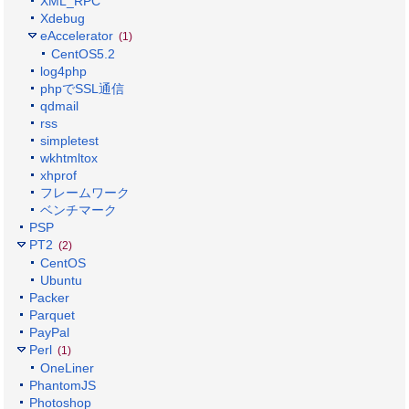
XML_RPC
Xdebug
eAccelerator
(1)
CentOS5.2
log4php
phpでSSL通信
qdmail
rss
simpletest
wkhtmltox
xhprof
フレームワーク
ベンチマーク
PSP
PT2
(2)
CentOS
Ubuntu
Packer
Parquet
PayPal
Perl
(1)
OneLiner
PhantomJS
Photoshop