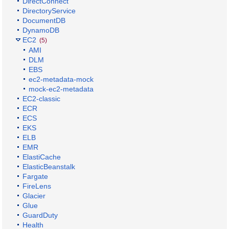
DirectConnect
DirectoryService
DocumentDB
DynamoDB
EC2
(5)
AMI
DLM
EBS
ec2-metadata-mock
mock-ec2-metadata
EC2-classic
ECR
ECS
EKS
ELB
EMR
ElastiCache
ElasticBeanstalk
Fargate
FireLens
Glacier
Glue
GuardDuty
Health