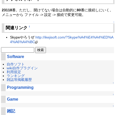
23118
番。ただし、開けてない場合は自動的に
80
番に接続しにいく。
メニューから ファイル -> 設定 -> 接続で変更可能。
↑
関連リンク
†
Skypeやろうぜ
http://ikejisoft.com/?Skype%A4%E4%A4%ED%A
4%A6%A4%BC
Software
自作ソフト
wiki自作プラグイン
利用規定
ランキング
雑誌等掲載履歴
↑
Programming
↑
Game
↑
雑記