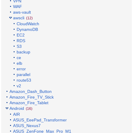
VPN
WAF
aws-vault
awscli
(12)
CloudWatch
DynamoDB
EC2
RDS
S3
backup
ce
elb
error
parallel
route53
v2
Amazon_Dash_Button
Amazon_Fire_TV_Stick
Amazon_Fire_Tablet
Android
(16)
AIR
ASUS_EeePad_Transformer
ASUS_Nexus7
ASUS_ZenFone_Max_Pro_M1