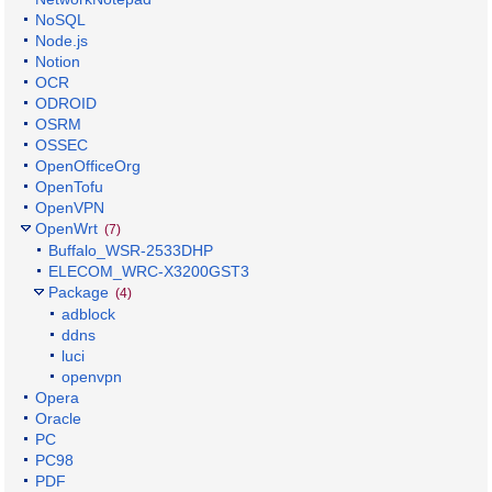
NoSQL
Node.js
Notion
OCR
ODROID
OSRM
OSSEC
OpenOfficeOrg
OpenTofu
OpenVPN
OpenWrt
(7)
Buffalo_WSR-2533DHP
ELECOM_WRC-X3200GST3
Package
(4)
adblock
ddns
luci
openvpn
Opera
Oracle
PC
PC98
PDF