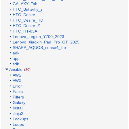
GALAXY_Tab
HTC_Butterfly_s
HTC_Desire
HTC_Desire_HD
HTC_Desire_Z
HTC_HT-03A
Lenovo_Legion_Y700_2023
Lenovo_Xiaoxin_Pad_Pro_GT_2025
SHARP_AQUOS_sense4_lite
adk
app
sdk
Ansible
(20)
AWS
AWX
Error
Facts
Filters
Galaxy
Install
Jinja2
Lookups
Loops