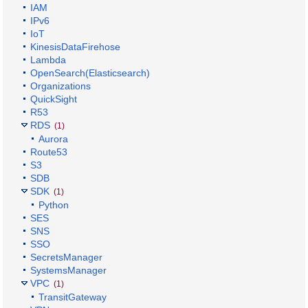
IAM
IPv6
IoT
KinesisDataFirehose
Lambda
OpenSearch(Elasticsearch)
Organizations
QuickSight
R53
RDS
(1)
Aurora
Route53
S3
SDB
SDK
(1)
Python
SES
SNS
SSO
SecretsManager
SystemsManager
VPC
(1)
TransitGateway