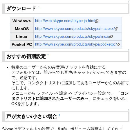
↑
ダウンロード
†
Windows
http://web.skype.com/skype.ja.html
MacOS
http://www.skype.com/products/skype/macosx/
Linux
http://www.skype.com/products/skype/linux/
Pocket PC
http://www.skype.com/products/skype/pocketpc/
↑
おすすめ初期設定
†
特定のユーザーからのみ音声/チャットを有効にする
デフォルトでは、誰からでも音声/チャットがかかってきますの
で、迷惑です。
そこで、コンタクトリストに追加してあるユーザーからのみ許可
にします。
メニューから ファイル -> 設定 -> プライバシー設定 で、 「
コン
タクトリストに追加されたユーザーのみ
～」にチェックをいれ、
OKを押します。
↑
声が大きい/小さい場合
†
Skypeはデフォルトの設定で、動的にボリューム調整をしてくれま