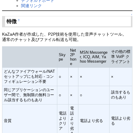
デフォルトポート
関連リンク
↑
特徴
†
KaZaA作者が作成した、P2P技術を使用した音声チャットツール。
通常のチャット及びファイル転送も可能。
Net
その他の標
MSN Messenge
Sky
2P
準 VoIP ク
r, ICQ, AIM, Ya
pe
hon
hoo Messenger
ライアント
e
どんなファイアウォール/NAT
セットアップにも対応 - コン
○
×
×
×
フィギュレーション不要
同じアプリケーションのユー
該当するも
ザー間で、無制限の無料コー
○
×
○
のもあり
ル該当するものもあり
電
電話
話
より
よ
電話より劣
音質
電話より劣る
クリ
り
る
ア
劣