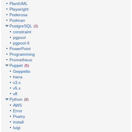
PlantUML
Playwright
Poderosa
Podman
PostgreSQL
(3)
constraint
pgpool
pgpool-II
PowerPoint
Programming
Prometheus
Puppet
(5)
Geppetto
hiera
v3.x
v5.x
v8
Python
(8)
AWS
Error
Poetry
install
luigi