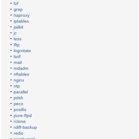
fzf
grep
haproxy
iptables
jailkit
jc
less
lftp
logrotate
lsof
mail
mdadm
nftables
nginx
ntp
parallel
pdsh
peco
postfix
pure-ftpd
rclone
rdiff-backup
redis