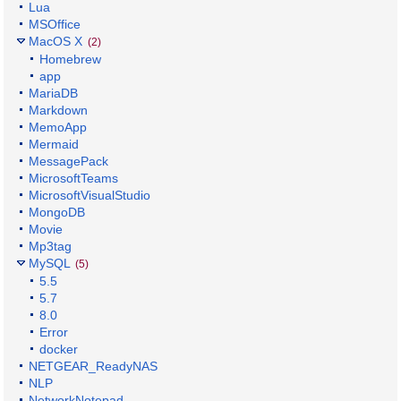
Lua
MSOffice
MacOS X
(2)
Homebrew
app
MariaDB
Markdown
MemoApp
Mermaid
MessagePack
MicrosoftTeams
MicrosoftVisualStudio
MongoDB
Movie
Mp3tag
MySQL
(5)
5.5
5.7
8.0
Error
docker
NETGEAR_ReadyNAS
NLP
NetworkNotepad