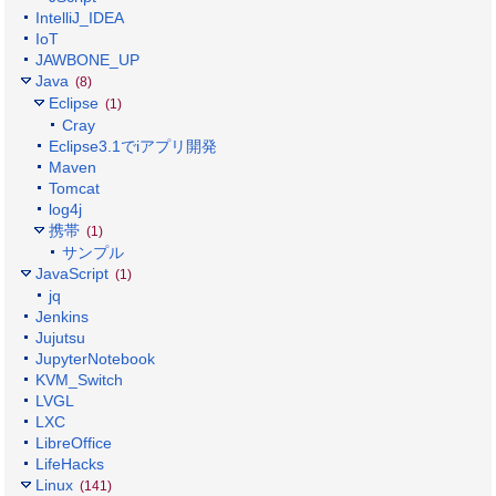
IntelliJ_IDEA
IoT
JAWBONE_UP
Java
(8)
Eclipse
(1)
Cray
Eclipse3.1でiアプリ開発
Maven
Tomcat
log4j
携帯
(1)
サンプル
JavaScript
(1)
jq
Jenkins
Jujutsu
JupyterNotebook
KVM_Switch
LVGL
LXC
LibreOffice
LifeHacks
Linux
(141)