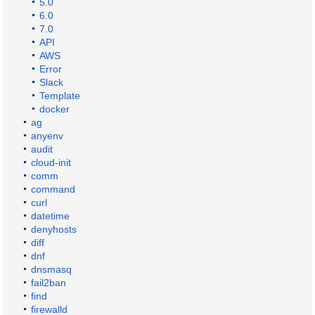
5.0
6.0
7.0
API
AWS
Error
Slack
Template
docker
ag
anyenv
audit
cloud-init
comm
command
curl
datetime
denyhosts
diff
dnf
dnsmasq
fail2ban
find
firewalld