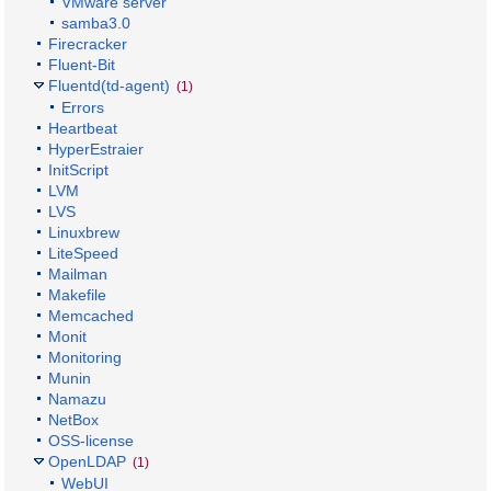
VMware server
samba3.0
Firecracker
Fluent-Bit
Fluentd(td-agent)
(1)
Errors
Heartbeat
HyperEstraier
InitScript
LVM
LVS
Linuxbrew
LiteSpeed
Mailman
Makefile
Memcached
Monit
Monitoring
Munin
Namazu
NetBox
OSS-license
OpenLDAP
(1)
WebUI