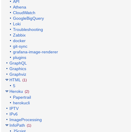
API
Athena
CloudWatch
GoogleBigQuery
Loki
Troubleshooting
Zabbix
docker
git-sync
grafana-image-renderer
plugins
GraphQL
Graphics
Graphviz
HTML
(1)
5
Heroku
(2)
Papertrail
herokucli
IPTV
IPv6
ImageProcessing
InfoPath
(1)
JScript