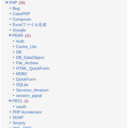
PHP
(35)
Bug
CakePHP
Composer
Excelファイル生成
Google
PEAR
(11)
Auth
Cache_Lite
DB
DB_DataObject
File_Archive
HTML_QuickForm
MDB2
QuickForm
SQLite
Services_Amazon
session_pgsql
PECL
(1)
oauth
PHP Accelerator
SOAP
Smarty