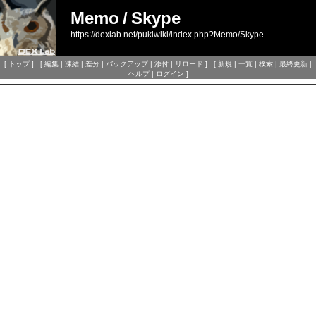
Memo
/
Skype
https://dexlab.net/pukiwiki/index.php?Memo/Skype
[
トップ
] [
編集
|
凍結
|
差分
|
バックアップ
|
添付
|
リロード
] [
新規
|
一覧
|
検索
|
最終更新
|
ヘルプ
|
ログイン
]