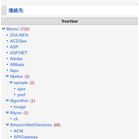
↑
連絡先
TreeView
Memo
(725)
2FA-MFA
ACDSee
ASP
ASP.NET
Adobe
Affiliate
Aipo
Akelos
(3)
sample
(2)
ajax
pref
Algorithm
(1)
image
Aliyun
(1)
cli
AmazonWebServices
(88)
ACM
APIGateway