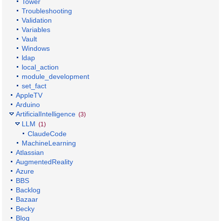
Tower
Troubleshooting
Validation
Variables
Vault
Windows
ldap
local_action
module_development
set_fact
AppleTV
Arduino
ArtificialIntelligence
(3)
LLM
(1)
ClaudeCode
MachineLearning
Atlassian
AugmentedReality
Azure
BBS
Backlog
Bazaar
Becky
Blog