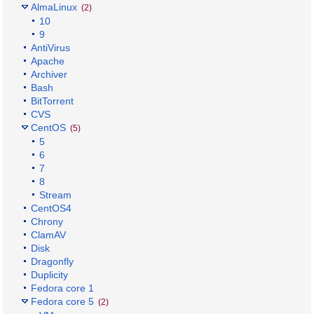
AlmaLinux
(2)
10
9
AntiVirus
Apache
Archiver
Bash
BitTorrent
CVS
CentOS
(5)
5
6
7
8
Stream
CentOS4
Chrony
ClamAV
Disk
Dragonfly
Duplicity
Fedora core 1
Fedora core 5
(2)