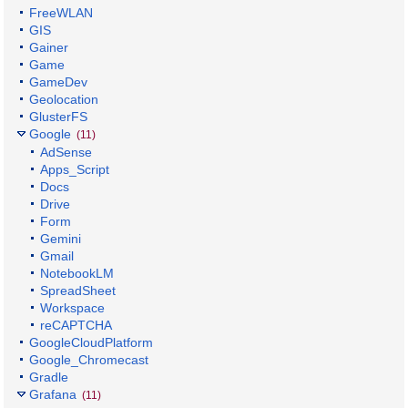
FreeWLAN
GIS
Gainer
Game
GameDev
Geolocation
GlusterFS
Google
(11)
AdSense
Apps_Script
Docs
Drive
Form
Gemini
Gmail
NotebookLM
SpreadSheet
Workspace
reCAPTCHA
GoogleCloudPlatform
Google_Chromecast
Gradle
Grafana
(11)