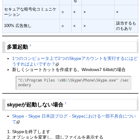
る
セキュアな暗号化コミュニケ
○
×
×
×
ーション
該当するも
100% 広告無し
○
×
×
のもあり
↑
多重起動
†
1つのコンピュータ上で2つのSkypeアカウントを実行するにはど
うすればよいですか？
新しくショートカットを作成する。Windows7 64bitの場合
"C:\Program Files 
(
x86
)
\Skype\Phone\Skype.exe" /sec
ondary
↑
skypeが起動しない場合
†
Skype - Skype 日本語ブログ - Skypeにおける一部不具合につい
て
Skypeを終了します
オプションを変更し、隠しファイルを表示する