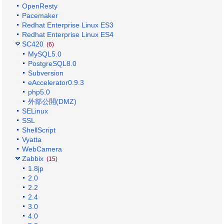
OpenResty
Pacemaker
Redhat Enterprise Linux ES3
Redhat Enterprise Linux ES4
SC420
(6)
MySQL5.0
PostgreSQL8.0
Subversion
eAccelerator0.9.3
php5.0
外部公開(DMZ)
SELinux
SSL
ShellScript
Vyatta
WebCamera
Zabbix
(15)
1.8jp
2.0
2.2
2.4
3.0
4.0