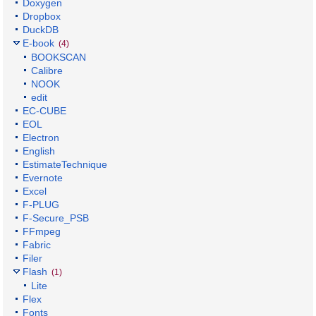
Doxygen
Dropbox
DuckDB
E-book
(4)
BOOKSCAN
Calibre
NOOK
edit
EC-CUBE
EOL
Electron
English
EstimateTechnique
Evernote
Excel
F-PLUG
F-Secure_PSB
FFmpeg
Fabric
Filer
Flash
(1)
Lite
Flex
Fonts