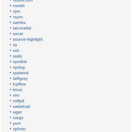
resolv.conf
rootsh
rpm
rsync
samba
servicelist
socat
source-highlight
ss
ssh
sudo
symlink
syslog
systemd
taRgrey
tcpflow
tmux
vim
vsftpd
webdruid
wget
xargs
yum
zphoto