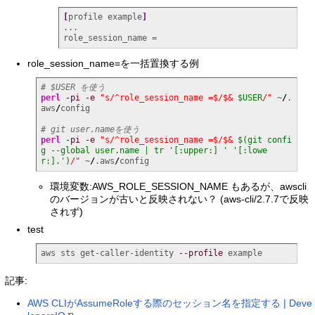
[
profile example
]
...

role_session_name =
role_session_name=を一括置換する例
# $USER を使う
perl
-pi
-e
"s/^role_session_name =$/$& 
$USER
/"
 ~
/
.
aws
/
config

# git user.nameを使う
perl
-pi
-e
"s/^role_session_name =$/$& 
$(git confi
g --global user.name | tr '[:upper:] ' '[:lowe
r:].')
/"
 ~
/
.aws
/
config
環境変数:AWS_ROLE_SESSION_NAME もあるが、awscli
のバージョンが古いと反映されない？ (aws-cli/2.7.7で反映
されず)
test
aws sts get-caller-identity 
--profile
 example
記事:
AWS CLIがAssumeRoleする際のセッション名を指定する | Deve