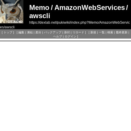
Memo
/
AmazonWebServices
/
awscli
https://dexlab.net/pukiwiki/index.php?Memo/AmazonWebServic
es/awscli
[
トップ
] [
編集
|
凍結
|
差分
|
バックアップ
|
添付
|
リロード
] [
新規
|
一覧
|
検索
|
最終更新
|
ヘルプ
|
ログイン
]