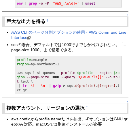
env
|
grep
-o
-P
'^AWS_[\w\d]+'
|
unset
↑
巨大な出力を得る
†
AWS CLI のページ分割オプションの使用 - AWS Command Line
Interface
sqsの場合、デフォルトでは1000行までしか出力されない。「--
page-size 1000」まで指定できる。
profile
region
=ap-northeast-
1
aws sqs list-queues 
--profile
$profile
--region
$re
gion
--page-size
1000
--query
'QueueUrls[]'
--outpu
t
 text \

|
tr
'\t'
'\n'
|
gzip
>
 sqs.
${profile}
.
${region}
.t
xt.gz
↑
複数アカウント、リージョンの選択
†
aws configからprofile nameだけを抽出。-PオプションはGNU gr
epのみ対応。macOSでは別途インストールが必要