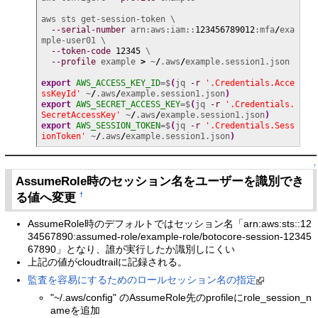
aws sts get-session-token \

--serial-number
 arn:aws:iam::
123456789012
:mfa
/
exa
mple-user01 \

--token-code
12345
 \

--profile
 example 
>
 ~
/
.aws
/
example.session1.json

export
AWS_ACCESS_KEY_ID
=$
(
jq 
-r
'.Credentials.Acce
ssKeyId'
 ~
/
.aws
/
example.session1.json
)
export
AWS_SECRET_ACCESS_KEY
=$
(
jq 
-r
'.Credentials.
SecretAccessKey'
 ~
/
.aws
/
example.session1.json
)
export
AWS_SESSION_TOKEN
=$
(
jq 
-r
'.Credentials.Sess
ionToken'
 ~
/
.aws
/
example.session1.json
)
↑
AssumeRole時のセッション名をユーザーを識別でき
る値へ変更
†
AssumeRole時のデフォルトではセッション名「arn:aws:sts::12
34567890:assumed-role/example-role/botocore-session-12345
67890」となり、誰が実行したか識別しにくい
上記の値がcloudtrailに記録される。
監査を容易にするためのロールセッション名の指定
"~/.aws/config" のAssumeRole先のprofileにrole_session_n
ameを追加