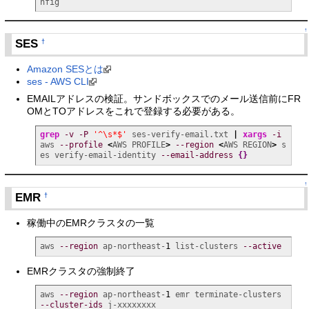
nfig
↑
SES
†
Amazon SESとは
ses - AWS CLI
EMAILアドレスの検証。サンドボックスでのメール送信前にFR
OMとTOアドレスをこれで登録する必要がある。
grep
-v
-P
'^\s*$'
 ses-verify-email.txt 
|
xargs
-i
aws 
--profile
<
AWS PROFILE
>
--region
<
AWS REGION
>
 s
es verify-email-identity 
--email-address
{
}
↑
EMR
†
稼働中のEMRクラスタの一覧
aws 
--region
 ap-northeast-
1
 list-clusters 
--active
EMRクラスタの強制終了
aws 
--region
 ap-northeast-
1
 emr terminate-clusters 
--cluster-ids
 j-xxxxxxxx