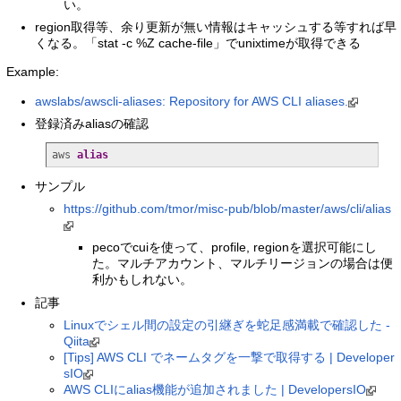
い。
region取得等、余り更新が無い情報はキャッシュする等すれば早
くなる。「stat -c %Z cache-file」でunixtimeが取得できる
Example:
awslabs/awscli-aliases: Repository for AWS CLI aliases.
登録済みaliasの確認
aws 
alias
サンプル
https://github.com/tmor/misc-pub/blob/master/aws/cli/alias
pecoでcuiを使って、profile, regionを選択可能にし
た。マルチアカウント、マルチリージョンの場合は便
利かもしれない。
記事
Linuxでシェル間の設定の引継ぎを蛇足感満載で確認した -
Qiita
[Tips] AWS CLI でネームタグを一撃で取得する | Developer
sIO
AWS CLIにalias機能が追加されました | DevelopersIO