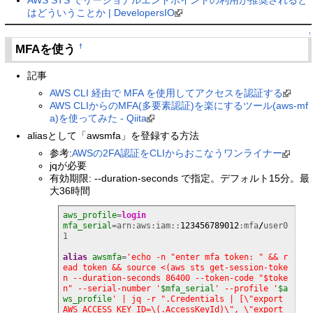
はどういうことか | DevelopersIO
↑
MFAを使う
†
記事
AWS CLI 経由で MFA を使用してアクセスを認証する
AWS CLIからのMFA(多要素認証)を楽にするツール(aws-mf
a)を使ってみた - Qiita
aliasとして「awsmfa」を登録する方法
参考:
AWSの2FA認証をCLIからおこなうワンライナー
jqが必要
有効期限: --duration-seconds で指定。デフォルト15分。最
大36時間
aws_profile
=
login
mfa_serial
=arn:aws:iam::
123456789012
:mfa
/
user0
1

alias
awsmfa
=
'echo -n "enter mfa token: " && r
ead token && source <(aws sts get-session-toke
n --duration-seconds 86400 --token-code "$toke
n" --serial-number '
$mfa_serial
' --profile '
$a
ws_profile
' | jq -r ".Credentials | [\"export 
AWS_ACCESS_KEY_ID=\(.AccessKeyId)\", \"export 