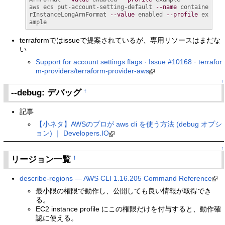
aws ecs put-account-setting-default 
--name
 containe
rInstanceLongArnFormat 
--value
 enabled 
--profile
 ex
ample
terraformではissueで提案されているが、専用リソースはまだな
い
Support for account settings flags · Issue #10168 · terrafor
m-providers/terraform-provider-aws
↑
--debug: デバッグ
†
記事
【小ネタ】AWSのプロが aws cli を使う方法 (debug オプシ
ョン) ｜ Developers.IO
↑
リージョン一覧
†
describe-regions — AWS CLI 1.16.205 Command Reference
最小限の権限で動作し、公開しても良い情報が取得でき
る。
EC2 instance profile にこの権限だけを付与すると、動作確
認に使える。