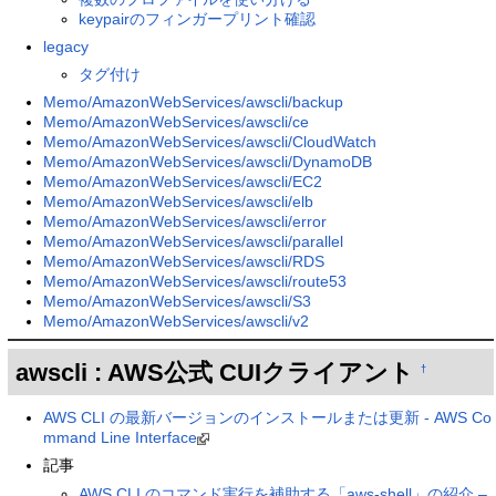
keypairのフィンガープリント確認
legacy
タグ付け
Memo/AmazonWebServices/awscli/backup
Memo/AmazonWebServices/awscli/ce
Memo/AmazonWebServices/awscli/CloudWatch
Memo/AmazonWebServices/awscli/DynamoDB
Memo/AmazonWebServices/awscli/EC2
Memo/AmazonWebServices/awscli/elb
Memo/AmazonWebServices/awscli/error
Memo/AmazonWebServices/awscli/parallel
Memo/AmazonWebServices/awscli/RDS
Memo/AmazonWebServices/awscli/route53
Memo/AmazonWebServices/awscli/S3
Memo/AmazonWebServices/awscli/v2
awscli : AWS公式 CUIクライアント
†
AWS CLI の最新バージョンのインストールまたは更新 - AWS Co
mmand Line Interface
記事
AWS CLI のコマンド実行を補助する「aws-shell」の紹介 –