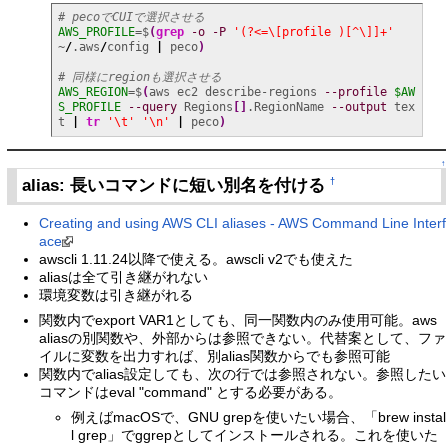
# pecoでCUIで選択させる
AWS_PROFILE
=$
(
grep
-o
-P
'(?<=\[profile )[^\]]+'
~
/
.aws
/
config 
|
 peco
)
# 同様にregionも選択させる
AWS_REGION
=$
(
aws ec2 describe-regions 
--profile
$AW
S_PROFILE
--query
 Regions
[
]
.RegionName 
--output
 tex
t 
|
tr
'\t'
'\n'
|
 peco
)
↑
alias: 長いコマンドに短い別名を付ける
†
Creating and using AWS CLI aliases - AWS Command Line Interf
ace
awscli 1.11.24以降で使える。awscli v2でも使えた
aliasは全て引き継がれない
環境変数は引き継がれる
関数内でexport VAR1としても、同一関数内のみ使用可能。aws
aliasの別関数や、外部からは参照できない。代替案として、ファ
イルに変数を出力すれば、別alias関数からでも参照可能
関数内でalias設定しても、次の行では参照されない。参照したい
コマンドはeval "command" とする必要がある。
例えばmacOSで、GNU grepを使いたい場合、「brew instal
l grep」でggrepとしてインストールされる。これを使いた