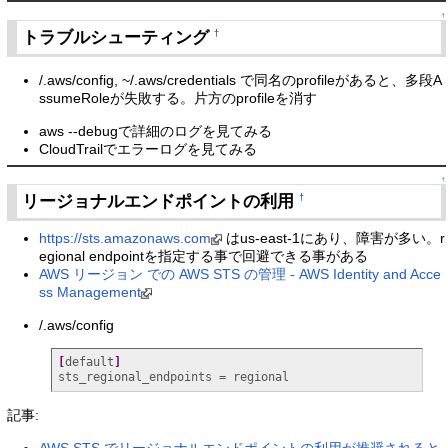
↑
トラブルシューティング
†
/.aws/config, ~/.aws/credentials で同名のprofileがあると、多段A
ssumeRoleが失敗する。片方のprofileを消す
aws --debugで詳細のログを見てみる
CloudTrailでエラーログを見てみる
↑
リージョナルエンドポイントの利用
†
https://sts.amazonaws.com
はus-east-1にあり、障害が多い。r
egional endpointを指定する事で回避できる事がある
AWS リージョン での AWS STS の管理 - AWS Identity and Acce
ss Management
/.aws/config
[
default
]
sts_regional_endpoints = regional
記事:
AWS STS でリージョナルエンドポイントの利用が推奨されると