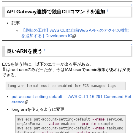
↑
API Gateway連携で独自CLIコマンドを追加
†
記事
【趣味の工作】AWS CLIに自前Web APIへのアクセス機能
を追加する | Developers.IO
↑
長いARNを使う
†
ECSを使う時に、以下のエラーが出る事がある。
昔はroot userのみだったが、今はIAM userでadmin権限があれば変更
できる。
Long arn format must be enabled 
for
 ECS managed tags
put-account-setting-default — AWS CLI 1.16.291 Command Ref
erence
long arnを使えるように変更
aws ecs put-account-setting-default 
--name
 serviceL
ongArnFormat 
--value
 enabled 
--profile
 example

aws ecs put-account-setting-default 
--name
 taskLong
ArnFormat 
--value
 enabled 
--profile
 example
