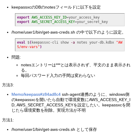
keepassxcのDBのnotesフィールドに以下を設定
export
AWS_ACCESS_KEY_ID
export
AWS_SECRET_ACCESS_KEY
=your_secret_key
/home/user1/bin/get-aws-creds.sh の中で以下のように設定。
eval
 $
(
keepassxc-cli show 
-a
 notes your-db.kdbx 
"AW
S/env-vars"
)
問題:
notesエントリーは***とは表示されず、平文のまま表示され
る。
毎回パスワード入力の手間は変わらない
方法3:
Memo/keepass#z84ad8c4
ssh-agent連携のように、windows側
のkeepassxcを開いたら自動で環境変数にAWS_ACCESS_KEY_I
D, AWS_SECRET_ACCESS_KEYを設定したい。keepassxcを閉
じたら環境変数を削除。実現方法が不明
方法1:
/home/user1/bin/get-aws-creds.sh として保存