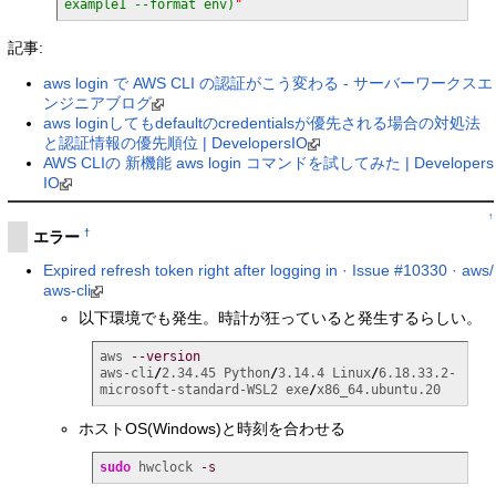
example1 --format env)
"
記事:
aws login で AWS CLI の認証がこう変わる - サーバーワークスエ
ンジニアブログ
aws loginしてもdefaultのcredentialsが優先される場合の対処法
と認証情報の優先順位 | DevelopersIO
AWS CLIの 新機能 aws login コマンドを試してみた | Developers
IO
↑
†
エラー
Expired refresh token right after logging in · Issue #10330 · aws/
aws-cli
以下環境でも発生。時計が狂っていると発生するらしい。
aws 
--version
aws-cli
/
2.34.45 Python
/
3.14.4 Linux
/
6.18.33.2-
microsoft-standard-WSL2 exe
/
x86_64.ubuntu.20
ホストOS(Windows)と時刻を合わせる
sudo
 hwclock 
-s