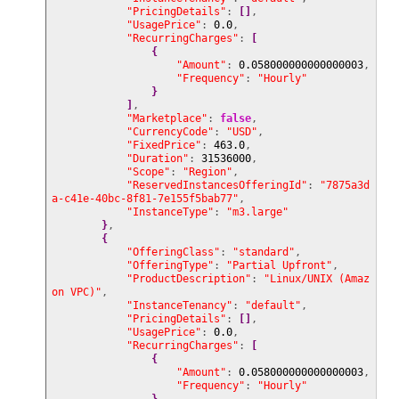
"PricingDetails"
: 
[
]
,

"UsagePrice"
: 
0.0
,

"RecurringCharges"
: 
[
{
"Amount"
: 
0.058000000000000003
,

"Frequency"
: 
"Hourly"
}
]
,

"Marketplace"
: 
false
,

"CurrencyCode"
: 
"USD"
,

"FixedPrice"
: 
463.0
,

"Duration"
: 
31536000
,

"Scope"
: 
"Region"
,

"ReservedInstancesOfferingId"
: 
"7875a3d
a-c41e-40bc-8f81-7e155f5bab77"
,

"InstanceType"
: 
"m3.large"
}
,

{
"OfferingClass"
: 
"standard"
,

"OfferingType"
: 
"Partial Upfront"
,

"ProductDescription"
: 
"Linux/UNIX (Amaz
on VPC)"
,

"InstanceTenancy"
: 
"default"
,

"PricingDetails"
: 
[
]
,

"UsagePrice"
: 
0.0
,

"RecurringCharges"
: 
[
{
"Amount"
: 
0.058000000000000003
,

"Frequency"
: 
"Hourly"