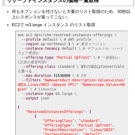
リザーブドインスタンスの価格一覧取得
何もオプションを付けないと大量のリスト取得のため、30秒以
上レスポンスが返ってこない。
EC2で m3.large インスタンス のリスト取得
aws ec2 describe-reserved-instances-offerings \

--profile
 default \ 
# AWS profile
--region
 ap-northeast-
1
 \ 
# 東京リージョン
--instance-tenancy
 default \ 
# デフォルトか、ハード
ウェア専用か
--offering-type
"Partial Upfront"
 \ 
# 一部前払い
(以前の重度利用)
--offering-class
 standard \ 
3
年の場合はConvertible
も選べる

--max-duration
31536000
 \ 
# 1年
--filters
"Name=product-description,Values=Linux/
UNIX,Linux/UNIX (Amazon VPC)"
"Name=scope,Values=Re
gion"
 \ 
# Linuxのみ
--instance-type
 m3.large \

--output
 json

{
"ReservedInstancesOfferings"
: 
[
{
"OfferingClass"
: 
"standard"
,

"OfferingType"
: 
"Partial Upfront"
,

"ProductDescription"
: 
"Linux/UNIX"
,

"InstanceTenancy"
: 
"default"
,
