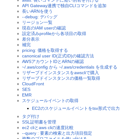
alias: 長いコマンドに短い別名を付ける
API Gateway連携で独自CLIコマンドを追加
長いARNを使う
--debug: デバッグ
リージョン一覧
現在のIAM userの確認
設定済みprofileから各項目の取得
差分表示
補完
pricing: 価格を取得する
canonical user ID(正式ID)の確認方法
AWSアカウントIDとARNの確認
~/.aws/config から ~/.aws/credentials を生成する
リザーブドインスタンスをawscliで購入
リザーブドインスタンスの価格一覧取得
CloudFront
SES
EMR
スケジュールイベントの取得
EC2のスケジュールイベントをtsv形式で出力
タグ付け
SSL証明書を管理
ec2 cliとaws cliの速度比較
--query : 要素の検索と出力項目指定
複数のプロファイルを使い分ける