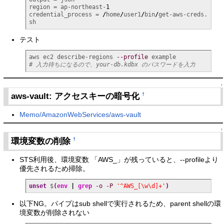
region = ap-northeast-
1
credential_process = 
/
home
/
user1
/
bin
/
get-aws-creds.
sh
テスト
aws ec2 describe-regions 
--profile
# 入力待ちになるので、your-db.kdbx のパスワードを入力
↑
aws-vault: アクセスキーの暗号化
†
Memo/AmazonWebServices/aws-vault
↑
環境変数の削除
†
STS利用後、環境変数 「AWS_」が残っていると、--profileより
優先されるため掃除。
unset
 $
(
env
|
grep
-o
-P
'^AWS_[\w\d]+'
)
以下NG。パイプはsub shellで実行されるため、parent shellの環
境変数が削除されない