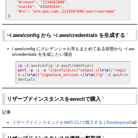
"Account"
: 
"1234567890"
,

"UserId"
: 
"AIDXXXXXX"
,

"Arn"
: 
"arn:aws:iam::1234567890:user/username"
}
↑
~/.aws/config から ~/.aws/credentials を生成する
†
/.aws/config にクレデンシャル等もまとめてある状態から ~/.aw
s/credentials を生成したい場合
cp
 ~
/
.aws
/
config ~
/
.aws
/
perl
-p
-i
-e
"s/profile\s+|^output.+[
\r
\n
]|^regio
n.+[
\r
\n
]|^signature_version.+[
\r
\n
]//g"
 ~
/
.aws
/
cre
dentials
↑
リザーブドインスタンスをawscliで購入
†
記事:
リザーブドインスタンスをAWS CLIで購入する | DevelopersIO
↑
†