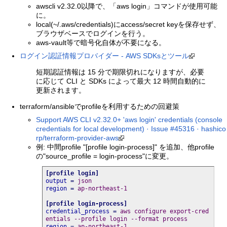
awscli v2.32.0以降で、「aws login」コマンドが使用可能
に。
local(~/.aws/credentials)にaccess/secret keyを保存せず、
ブラウザベースでログインを行う。
aws-vault等で暗号化自体が不要になる。
ログイン認証情報プロバイダー - AWS SDKsとツール
短期認証情報は 15 分で期限切れになりますが、必要
に応じて CLI と SDKs によって最大 12 時間自動的に
更新されます。
terraform/ansibleでprofileを利用するための回避策
Support AWS CLI v2.32.0+ 'aws login' credentials (console
credentials for local development) · Issue #45316 · hashico
rp/terraform-provider-aws
例: 中間profile "[profile login-process]" を追加、他profile
の"source_profile = login-process"に変更。
[
profile login
]
output
=
 json
region
=
 ap-northeast-1
[
profile login-process
]
credential_process
=
 aws configure export-cred
entials --profile login --format process
region
=
 ap-northeast-1