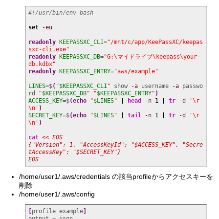
#!/usr/bin/env bash
set
-eu
readonly
KEEPASSXC_CLI
=
"/mnt/c/app/KeePassXC/keepas
sxc-cli.exe"
readonly
KEEPASSXC_DB
=
"G:\マイドライブ\keepass\your-
db.kdbx"
readonly
KEEPASSXC_ENTRY
=
"aws/example"
LINES
=$
(
"
$KEEPASSXC_CLI
"
 show 
-a
 username 
-a
 passwo
rd 
"
$KEEPASSXC_DB
"
"
$KEEPASSXC_ENTRY
"
)
ACCESS_KEY
=$
(
echo
"
$LINES
"
|
head
-n
1
|
tr
-d
'\r
\n'
)
SECRET_KEY
=$
(
echo
"
$LINES
"
|
tail
-n
1
|
tr
-d
'\r
\n'
)
cat
<< EOS

{"Version": 1, "AccessKeyId": "$ACCESS_KEY", "Secre
tAccessKey": "$SECRET_KEY"}

EOS
/home/user1/.aws/credentials の該当profileからアクセスキーを
削除
/home/user1/.aws/config
[
profile example
]
output = json
