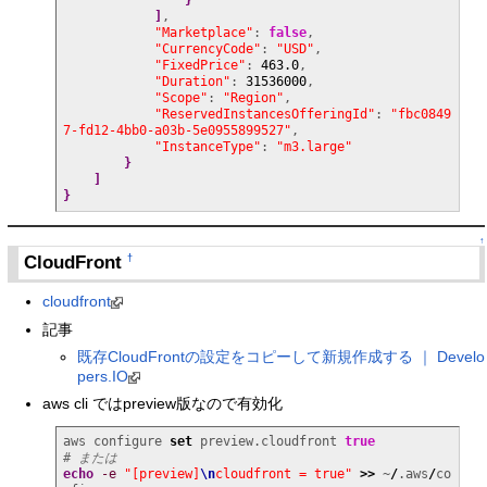
}
]
,

"Marketplace"
: 
false
,

"CurrencyCode"
: 
"USD"
,

"FixedPrice"
: 
463.0
,

"Duration"
: 
31536000
,

"Scope"
: 
"Region"
,

"ReservedInstancesOfferingId"
: 
"fbc0849
7-fd12-4bb0-a03b-5e0955899527"
,

"InstanceType"
: 
"m3.large"
}
]
}
↑
CloudFront
†
cloudfront
記事
既存CloudFrontの設定をコピーして新規作成する ｜ Develo
pers.IO
aws cli ではpreview版なので有効化
aws configure 
set
 preview.cloudfront 
true
# または
echo
-e
"[preview]
\n
cloudfront = true"
>>
 ~
/
.aws
/
co