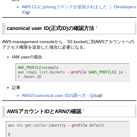
AWS CLIにpricingコマンドが追加されました ｜ Developers
IO
↑
canonical user ID(正式ID)の確認方法
†
AWS management consoleから、S3 bucketに別AWSアカウントへの
アクセス権限を追加した場合に必要になる。
IAM userの場合
AWS_PROFILE
=example

aws s3api list-buckets 
--profile
$AWS_PROFILE
|
 jq 
-
r
 .Owner.ID
記事
AWSのcanonical user IDの調べ方 - Qiita
↑
AWSアカウントIDとARNの確認
†
aws sts get-caller-identity 
--profile
 default

{