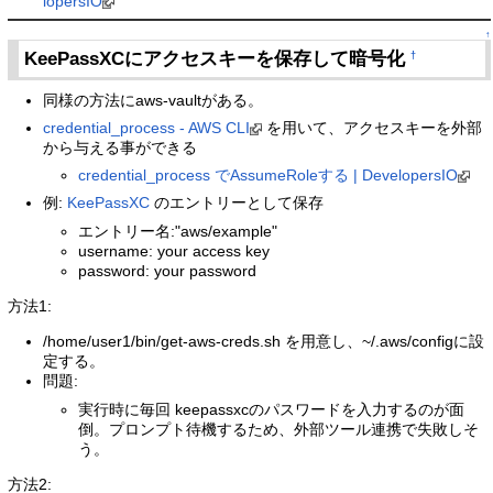
lopersIO
↑
KeePassXCにアクセスキーを保存して暗号化
†
同様の方法にaws-vaultがある。
credential_process - AWS CLI
を用いて、アクセスキーを外部
から与える事ができる
credential_process でAssumeRoleする | DevelopersIO
例:
KeePassXC
のエントリーとして保存
エントリー名:"aws/example"
username: your access key
password: your password
方法1:
/home/user1/bin/get-aws-creds.sh を用意し、~/.aws/configに設
定する。
問題:
実行時に毎回 keepassxcのパスワードを入力するのが面
倒。プロンプト待機するため、外部ツール連携で失敗しそ
う。
方法2: