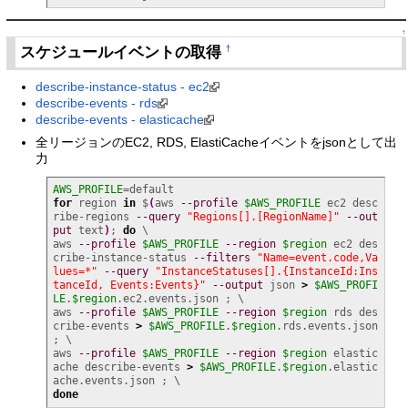
↑
スケジュールイベントの取得
†
describe-instance-status - ec2
describe-events - rds
describe-events - elasticache
全リージョンのEC2, RDS, ElastiCacheイベントをjsonとして出
力
AWS_PROFILE
for
 region 
in
 $
(
aws 
--profile
$AWS_PROFILE
 ec2 desc
ribe-regions 
--query
"Regions[].[RegionName]"
--out
put
 text
)
; 
do
 \

aws 
--profile
$AWS_PROFILE
--region
$region
 ec2 des
cribe-instance-status 
--filters
"Name=event.code,Va
lues=*"
--query
"InstanceStatuses[].{InstanceId:Ins
tanceId, Events:Events}"
--output
 json 
>
$AWS_PROFI
LE
.
$region
.ec2.events.json ; \

aws 
--profile
$AWS_PROFILE
--region
$region
 rds des
cribe-events 
>
$AWS_PROFILE
.
$region
.rds.events.json 
; \

aws 
--profile
$AWS_PROFILE
--region
$region
 elastic
ache describe-events 
>
$AWS_PROFILE
.
$region
.elastic
done