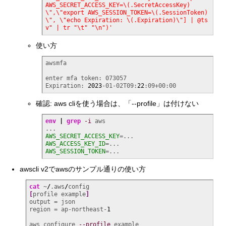
AWS_SECRET_ACCESS_KEY=\(.SecretAccessKey)
\",\"export AWS_SESSION_TOKEN=\(.SessionToken)
\", \"echo Expiration: \(.Expiration)\"] | @ts
v" | tr "\t" "\n")'
使い方
awsmfa

enter mfa token: 073057

Expiration: 
2023
-01-02T09:
22
:09+00:00
確認: aws cliを使う場合は、「--profile」は付けない
env
|
grep
-i
 aws

AWS_SECRET_ACCESS_KEY
AWS_ACCESS_KEY_ID
AWS_SESSION_TOKEN
=...
awscli v2でawsのサンプル通りの使い方
cat
 ~
/
.aws
/
[
profile example
]
output = json

region = ap-northeast-
1
aws configure 
--profile
 example
