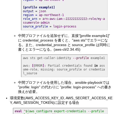
[
profile example1
]
output
=
 json
region
=
 ap-northeast-1
role_arn
=
 arn:aws:iam::222222222222:role/my-a
ssumerole-admin
source_profile
=
 login-process
中間プロファイルを追加せずに、直接"[profile example1]"
に credential_process を書くと、"aws sts"でエラーにな
る。また、credential_process と source_profile は同時に
書くとエラーになる。(aws-cli/2.34.45)
aws sts get-caller-identity 
--profile
 example1

aws: 
[
ERROR
]
: Partial credentials found 
in
 ass
ume-role, missing: source_profile or credentia
l_source
中間プロファイルを使用した場合、ansible-playbookでは
"profile: login" の代わりに "profile: login-process" への書き
換えが必要。
環境変数(AWS_ACCESS_KEY_ID, AWS_SECRET_ACCESS_KE
Y, AWS_SESSION_TOKEN)に設定する場合
eval
"
$(aws configure export-credentials --profile 