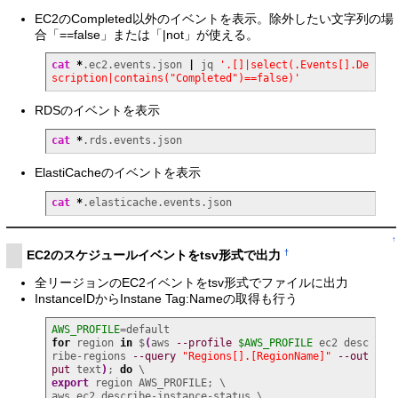
EC2のCompleted以外のイベントを表示。除外したい文字列の場
合「==false」または「|not」が使える。
cat
*
.ec2.events.json 
|
 jq 
'.[]|select(.Events[].De
scription|contains("Completed")==false)'
RDSのイベントを表示
cat
*
.rds.events.json
ElastiCacheのイベントを表示
cat
*
.elasticache.events.json
↑
†
EC2のスケジュールイベントをtsv形式で出力
全リージョンのEC2イベントをtsv形式でファイルに出力
InstanceIDからInstane Tag:Nameの取得も行う
AWS_PROFILE
for
 region 
in
 $
(
aws 
--profile
$AWS_PROFILE
 ec2 desc
ribe-regions 
--query
"Regions[].[RegionName]"
--out
put
 text
)
; 
do
export
 region AWS_PROFILE; \

aws ec2 describe-instance-status \
