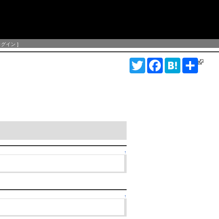
ログイン
]
T
F
H
S
w
a
a
h
i
c
t
a
t
e
e
r
t
b
n
e
e
o
a
r
o
k
↑
↑