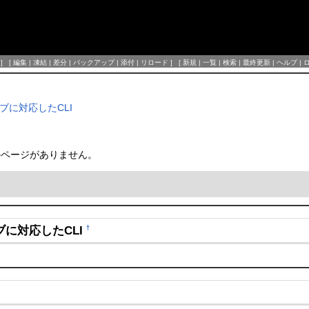
] [
編集
|
凍結
|
差分
|
バックアップ
|
添付
|
リロード
] [
新規
|
一覧
|
検索
|
最終更新
|
ヘルプ
|
イブに対応したCLI
、下位層のページがありません。
イブに対応したCLI
†