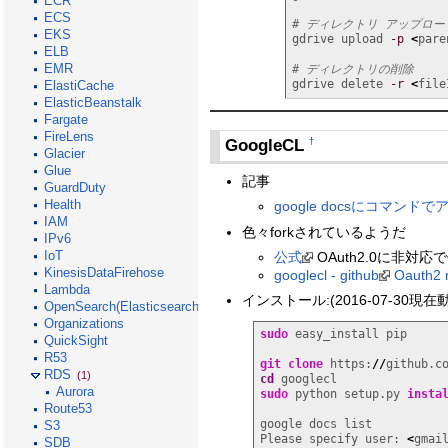
ECR
ECS
# ディレクトリ アップロー
EKS
gdrive upload 
-p
<
pare
ELB
EMR
# ディレクトリの削除
gdrive delete 
-r
<
file
ElastiCache
ElasticBeanstalk
Fargate
FireLens
GoogleCL
†
Glacier
Glue
記事
GuardDuty
Health
google docsにコマンド
IAM
色々forkされているようだ
IPv6
IoT
公式
OAuth2.0に非対応
KinesisDataFirehose
googlecl - github
Oauth2 
Lambda
インストール:(2016-07-30現在
OpenSearch(Elasticsearch)
Organizations
sudo
 easy_install pip

QuickSight
R53
git clone
 https:
//
github.c
RDS
(1)
cd
Aurora
sudo
 python setup.py 
insta
Route53
google docs list

S3
Please specify user: 
<
gma
SDB