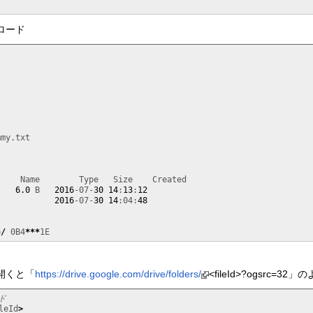
ロード
my.txt

    Name        Type   Size    Created

    
6.0
 B   
2016
-07-
30
14
:
13
:
12
2016
-07-
30
14
:04:
48
p
/
 0B4
***
1E
開くと「
https://drive.google.com/drive/folders/
<fileId>?ogsrc=3
ド
leId
>