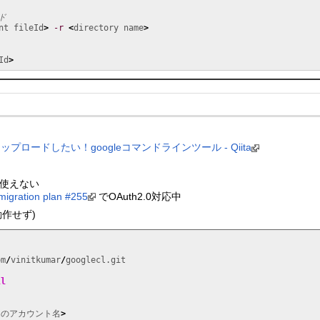
ド
nt fileId
>
-r
<
directory name
>
Id
>
でアップロードしたい！googleコマンドラインツール - Qiita
で使えない
migration plan #255
でOAuth2.0対応中
動作せず)
om
/
vinitkumar
/
ll
ilのアカウント名
>