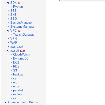
SDK
(1)
Python
SES
SNS
SSO
SecretsManager
SystemsManager
VPC
(1)
TransitGateway
VPN
WAF
aws-vault
awscli
(12)
CloudWatch
DynamoDB
EC2
RDS
S3
backup
ce
elb
error
parallel
route53
v2
Amazon_Dash_Button