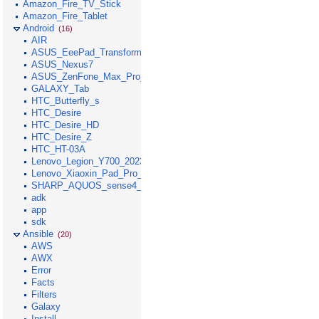
Amazon_Fire_TV_Stick
Amazon_Fire_Tablet
Android
(16)
AIR
ASUS_EeePad_Transformer
ASUS_Nexus7
ASUS_ZenFone_Max_Pro_M1
GALAXY_Tab
HTC_Butterfly_s
HTC_Desire
HTC_Desire_HD
HTC_Desire_Z
HTC_HT-03A
Lenovo_Legion_Y700_2023
Lenovo_Xiaoxin_Pad_Pro_GT_2025
SHARP_AQUOS_sense4_lite
adk
app
sdk
Ansible
(20)
AWS
AWX
Error
Facts
Filters
Galaxy
Install