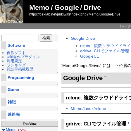
Memo
/
Google
/
Drive
https://dexlab.net/pukiwiki/index.php?Memo/Google/Drive
[
トップ
Google Drive
Software
rclone: 複数クラウドドラ
gdrive: CLIでファイル管理
自作ソフト
GoogleCL
wiki自作プラグイン
利用規定
ランキング
'Memo/Google/Drive/' には
雑誌等掲載履歴
↑
Google Drive
Programming
†
↑
Game
rclone: 複数クラウドドラ
↑
雑記
Memo/Linux/rclone
↑
連絡先
gdrive: CLIでファイル管理
†
TreeView
Memo
(725)