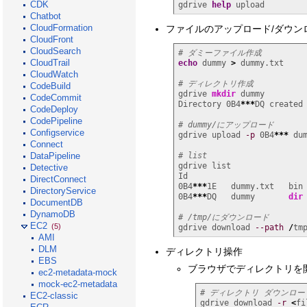
CDK
gdrive 
help
 upload
Chatbot
CloudFormation
ファイルのアップロード/ダウン
CloudFront
CloudSearch
# ダミーファイル作成
CloudTrail
echo
 dummy 
>
 dummy.txt

CloudWatch
# ディレクトリ作成
CodeBuild
gdrive 
mkdir
 dummy

CodeCommit
Directory 0B4
***
DQ created

CodeDeploy
CodePipeline
# dummy/にアップロード
Configservice
gdrive upload 
-p
 0B4
***
 dum
Connect
# list
DataPipeline
gdrive list

Detective
Id                         
DirectConnect
0B4
***
1E   dummy.txt   bin
DirectoryService
0B4
***
DQ   dummy       
dir
DocumentDB
DynamoDB
# /tmp/にダウンロード
EC2
(5)
gdrive download 
--path
/
tm
AMI
DLM
ディレクトリ操作
EBS
ブラウザでディレクトリを
ec2-metadata-mock
mock-ec2-metadata
# ディレクトリ ダウンロー
EC2-classic
gdrive download 
-r
<
fi