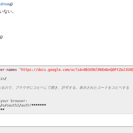
drive
ていない。
ver-names
"https://docs.google.com/uc?id=0B3X9GlR6EmbnQ0FtZmJJUX
bin
/
されるので、ブラウザにコピペして開き、許可する。表示されたコードをコピペする
 your browser:

m
/
o
/
oauth2
/
auth?
*******
***