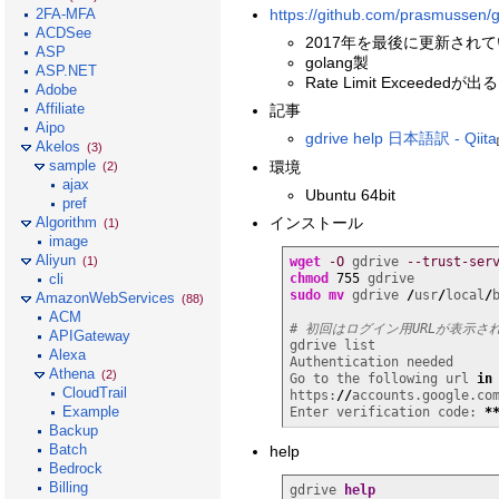
https://github.com/prasmussen/g
2FA-MFA
ACDSee
2017年を最後に更新され
ASP
golang製
ASP.NET
Rate Limit Exceededが出る
Adobe
Affiliate
記事
Aipo
gdrive help 日本語訳 - Qiita
Akelos
(3)
sample
環境
(2)
ajax
Ubuntu 64bit
pref
インストール
Algorithm
(1)
image
Aliyun
wget
-O
 gdrive 
--trust-ser
(1)
chmod
755
cli
sudo
mv
 gdrive 
/
usr
/
local
/
AmazonWebServices
(88)
ACM
# 初回はログイン用URLが表示
APIGateway
gdrive list

Alexa
Authentication needed

Athena
(2)
Go to the following url 
in
CloudTrail
https:
//
accounts.google.co
Example
Enter verification code: 
*
Backup
Batch
help
Bedrock
Billing
gdrive 
help