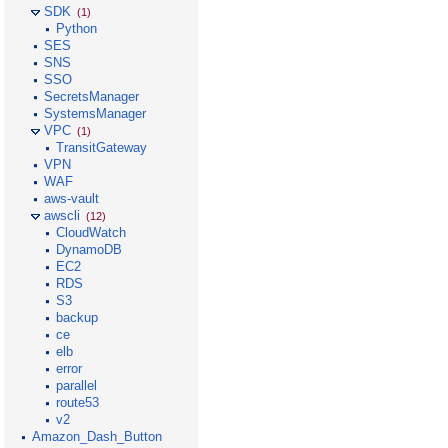
SDK
(1)
Python
SES
SNS
SSO
SecretsManager
SystemsManager
VPC
(1)
TransitGateway
VPN
WAF
aws-vault
awscli
(12)
CloudWatch
DynamoDB
EC2
RDS
S3
backup
ce
elb
error
parallel
route53
v2
Amazon_Dash_Button