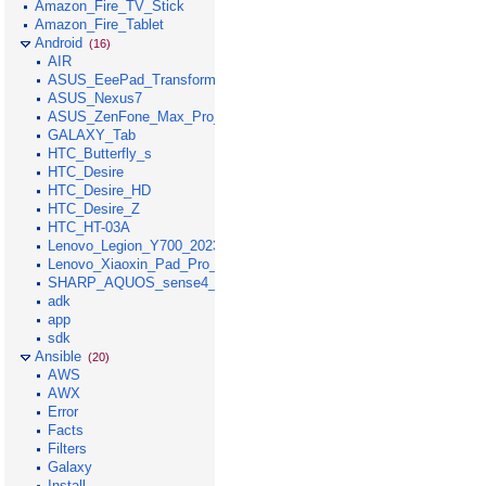
Amazon_Fire_TV_Stick
Amazon_Fire_Tablet
Android
(16)
AIR
ASUS_EeePad_Transformer
ASUS_Nexus7
ASUS_ZenFone_Max_Pro_M1
GALAXY_Tab
HTC_Butterfly_s
HTC_Desire
HTC_Desire_HD
HTC_Desire_Z
HTC_HT-03A
Lenovo_Legion_Y700_2023
Lenovo_Xiaoxin_Pad_Pro_GT_2025
SHARP_AQUOS_sense4_lite
adk
app
sdk
Ansible
(20)
AWS
AWX
Error
Facts
Filters
Galaxy
Install