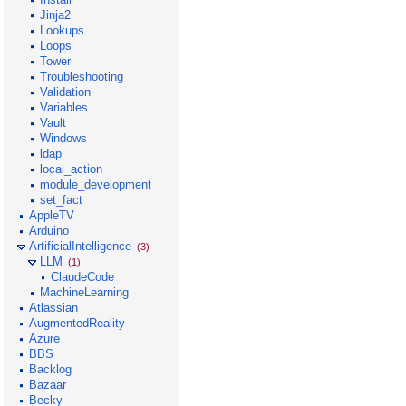
Jinja2
Lookups
Loops
Tower
Troubleshooting
Validation
Variables
Vault
Windows
ldap
local_action
module_development
set_fact
AppleTV
Arduino
ArtificialIntelligence
(3)
LLM
(1)
ClaudeCode
MachineLearning
Atlassian
AugmentedReality
Azure
BBS
Backlog
Bazaar
Becky