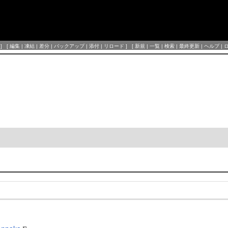
] [
編集
|
凍結
|
差分
|
バックアップ
|
添付
|
リロード
] [
新規
|
一覧
|
検索
|
最終更新
|
ヘルプ
|