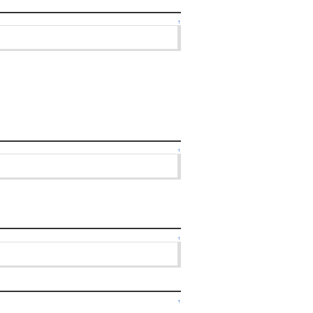
↑
↑
↑
↑