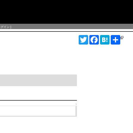
ログイン
]
T
F
H
S
w
a
a
h
i
c
t
a
t
e
e
r
t
b
n
e
e
o
a
r
o
k
↑