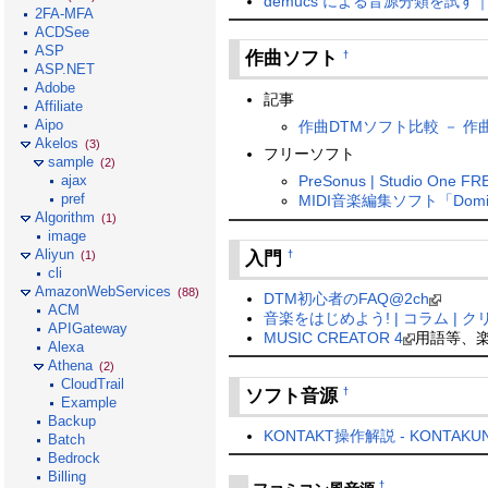
demucs による音源分類を試す｜n
2FA-MFA
ACDSee
ASP
作曲ソフト
†
ASP.NET
Adobe
記事
Affiliate
Aipo
作曲DTMソフト比較 － 作
Akelos
(3)
フリーソフト
sample
(2)
ajax
PreSonus | Studio One
pref
MIDI音楽編集ソフト「Domi
Algorithm
(1)
image
Aliyun
入門
†
(1)
cli
AmazonWebServices
(88)
DTM初心者のFAQ@2ch
ACM
音楽をはじめよう! | コラム | 
APIGateway
MUSIC CREATOR 4
用語等、
Alexa
Athena
(2)
CloudTrail
ソフト音源
†
Example
Backup
KONTAKT操作解説 - KONTAKUN ～
Batch
Bedrock
Billing
†