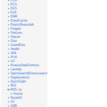
ECR
ECS
EKS
ELB
EMR
ElastiCache
ElasticBeanstalk
Fargate
FireLens
Glacier
Glue
GuardDuty
Health
IAM
IPv6
IoT
KinesisDataFirehose
Lambda
OpenSearch(Elasticsearch)
Organizations
QuickSight
R53
RDS
(1)
Aurora
Route53
S3
SDB