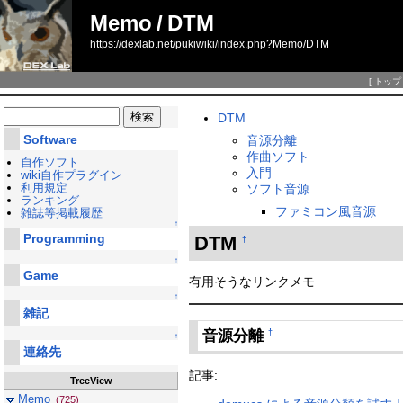
Memo
/
DTM
https://dexlab.net/pukiwiki/index.php?Memo/DTM
[
トップ
DTM
Software
音源分離
作曲ソフト
自作ソフト
入門
wiki自作プラグイン
利用規定
ソフト音源
ランキング
ファミコン風音源
雑誌等掲載履歴
↑
Programming
DTM
†
↑
Game
有用そうなリンクメモ
↑
雑記
音源分離
†
↑
連絡先
記事:
TreeView
Memo
(725)