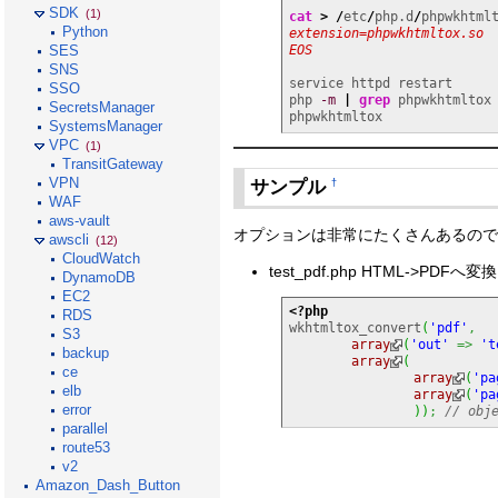
SDK
(1)
cat
>
/
etc
/
php.d
/
phpwkhtml
Python
extension=phpwkhtmltox.so

EOS
SES
SNS
service httpd restart

SSO
php 
-m
|
grep
 phpwkhtmltox

SecretsManager
phpwkhtmltox
SystemsManager
VPC
(1)
TransitGateway
VPN
サンプル
†
WAF
aws-vault
オプションは非常にたくさんあるので、
awscli
(12)
CloudWatch
test_pdf.php HTML->PDFへ
DynamoDB
EC2
<?php
RDS
wkhtmltox_convert
(
'pdf'
,
S3
array
(
'out'
=>
't
backup
array
(
ce
array
(
'pa
elb
array
(
'pa
error
)
)
;
// obj
parallel
route53
v2
Amazon_Dash_Button