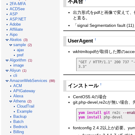
不具合
†
2FA-MFA
ACDSee
出力形式をpdfと画像で変えて、何
ASP
と直る。
ASP.NET
Adobe
「signal Segmentation fau
Affiliate
Aipo
Akelos
UserAgent
†
(3)
sample
(2)
ajax
wkhtmltopdfが取得した際のacces
pref
Algorithm
(1)
"GET / HTTP/1.1" 200 737 "
image
3.3"
Aliyun
(1)
cli
AmazonWebServices
(88)
インストール
†
ACM
APIGateway
Alexa
CentOS5.4の場合
Athena
(2)
git,php-devel,re2cが無い
CloudTrail
Example
yum install
git
 re2c 
--ena
Backup
yum install
 php-devel
Batch
Bedrock
fontconfig 2.4.2以上が必要。y
Billing