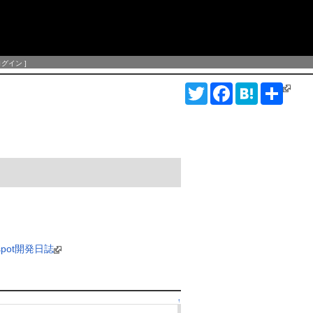
ログイン
]
T
F
H
S
w
a
a
h
i
c
t
a
t
e
e
r
t
b
n
e
e
o
a
r
o
k
pot開発日誌
↑