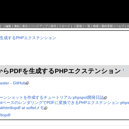
] [
編集
|
凍結
|
差分
|
バックアップ
|
添付
|
リロード
] [
新規
|
一覧
|
検索
|
最終更新
|
ヘルプ
|
PDFを生成するPHPエクステンション
 HTMLからPDFを生成するPHPエクステンション
†
aster - GitHub
ーンショットを作成するチュートリアル:phpspot開発日誌
KitベースのレンダリングでPDFに変換できるPHPエクステンション:phps
ltopdf at softelメモ
topdf