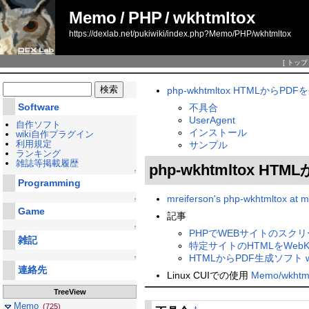
Memo
/
PHP
/
wkhtmltox
https://dexlab.net/pukiwiki/index.php?Memo/PHP/wkhtmltox
[
トップ
php-wkhtmltox HTMLから
Software
不具合
UserAgent
自作ソフト
インストール
wiki自作プラグイン
利用規定
サンプル
ランキング
雑誌等掲載履歴
php-wkhtmltox
↑
Programming
mreiferson's php-wkhtmltox at m
↑
Game
記事
↑
PHPでWEBサイトのスクリ
雑記
特定サイトのHTMLをWeb
HTMLからPDF生成ソフト wkhtm
↑
連絡先
Linux CUIでの使用
Memo/wkhtml
TreeView
Memo
(725)