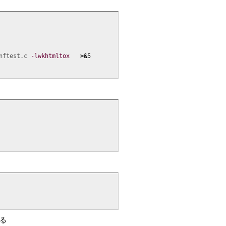
nftest.c 
-lwkhtmltox
>&
5
てる