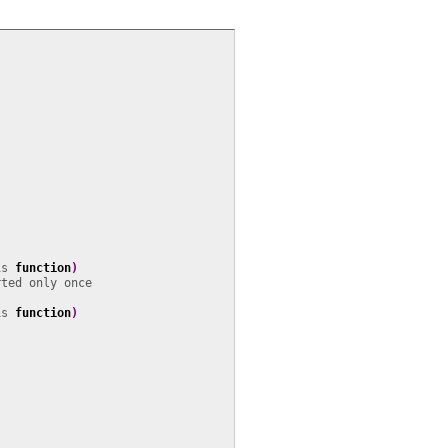
is 
function
)
is 
function
)