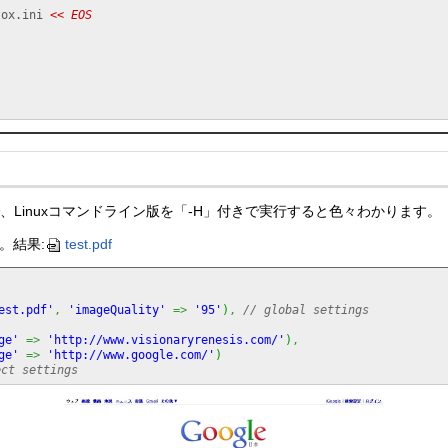
tox.ini 
<< EOS

Linuxコマンドライン版を「-H」付きで実行すると色々わかります。
変換。結果:
test.pdf
est.pdf'
,
'imageQuality'
=>
'95'
)
,
// global settings
ge'
=>
'http://www.visionaryrenesis.com/'
)
,
ge'
=>
'http://www.google.com/'
)
ect settings