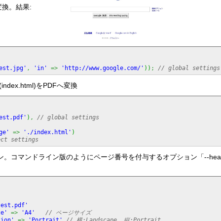
像へ変換。結果:
est.jpg'
,
'in'
=>
'http://www.google.com/'
)
)
;
// global settings
(index.html)をPDFへ変換
est.pdf'
)
,
// global settings
ge'
=>
'./index.html'
)
ect settings
ション。コマンドライン版のようにページ番号を付与するオプション「--header-right "
test.pdf'
ze'
=>
'A4'
// ページサイズ
tion'
=>
'Portrait'
// 横:Landscape, 縦:Portrait