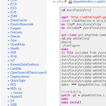
ECR
パッチ:
phpwkhtmltox.c.patch
ECS
EKS
cd
/
usr
/
local
/
src
/
ELB
EMR
wget
"http://wkhtmltopdf.g
ElastiCache
lzcat libwkhtmltox-0.10.0_
ElasticBeanstalk
mv
 lib
/*
/
usr
/
local
/
lib
/
mv
 include
/*
/
usr
/
local
/
in
Fargate
FireLens
git clone
 git:
//
github.com
Glacier
cd
 php-wkhtmltox
/
Glue
phpize

GuardDuty
.
/
Health
make
IAM
In 
file
 included from 
/
usr
/
usr
/
local
/
src
/
php-wkhtmlt
IPv6
/
usr
/
local
/
src
/
php-wkhtmlt
IoT
/
usr
/
local
/
src
/
php-wkhtmlt
KinesisDataFirehose
/
usr
/
local
/
src
/
php-wkhtmlt
Lambda
/
usr
/
local
/
src
/
php-wkhtmlt
OpenSearch(Elasticsearch)
/
usr
/
local
/
src
/
php-wkhtmlt
Organizations
/
usr
/
local
/
src
/
php-wkhtmlt
QuickSight
/
usr
/
local
/
src
/
php-wkhtmlt
R53
make: 
***
[
phpwkhtmltox.lo
RDS
(1)
Aurora
patch
-p1
<
Route53
make
S3
make
install
SDB