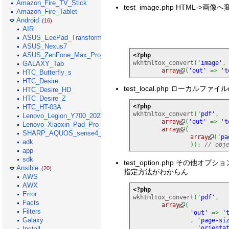
Amazon_Fire_TV_Stick
test_image.php HTML->画
Amazon_Fire_Tablet
Android
(16)
AIR
ASUS_EeePad_Transformer
ASUS_Nexus7
ASUS_ZenFone_Max_Pro_M1
<?php
wkhtmltox_convert
(
'image'
,
GALAXY_Tab
array
(
'out'
=>
't
HTC_Butterfly_s
HTC_Desire
test_local.php ローカルファイル
HTC_Desire_HD
HTC_Desire_Z
<?php
HTC_HT-03A
wkhtmltox_convert
(
'pdf'
,
Lenovo_Legion_Y700_2023
array
(
'out'
=>
't
Lenovo_Xiaoxin_Pad_Pro_GT_2025
array
(
SHARP_AQUOS_sense4_lite
array
(
'pa
adk
)
)
;
// obj
app
sdk
test_option.php その他オプ
Ansible
(20)
指定方法がわからん
AWS
AWX
<?php
Error
wkhtmltox_convert
(
'pdf'
,
Facts
array
(
Filters
'out'
=>
'
Galaxy
,
'page-si
,
'orienta
Install