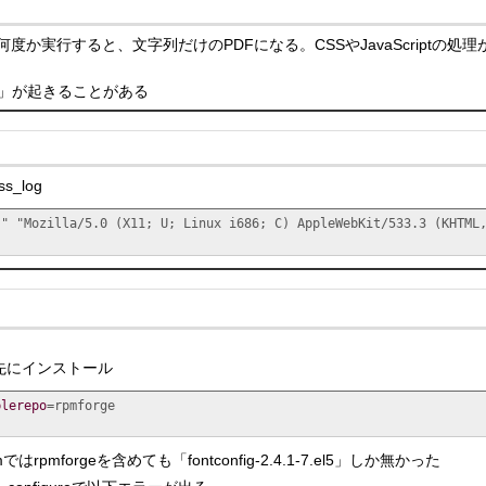
度か実行すると、文字列だけのPDFになる。CSSやJavaScriptの処理
lt (11)」が起きることがある
s_log
-" "Mozilla/5.0 (X11; U; Linux i686; C) AppleWebKit/533.3 (KHTML
場合、先にインストール
blerepo
umではrpmforgeを含めても「fontconfig-2.4.1-7.el5」しか無かった