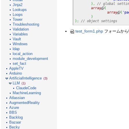
)
,
// global setti
Jinja2
array
(
Lookups
array
(
'pa
Loops
)
Tower
)
;
// object settings
Troubleshooting
Validation
test_form1.php
フォームから
Variables
Vault
Windows
ldap
local_action
module_development
set_fact
AppleTV
Arduino
ArtificialIntelligence
(3)
LLM
(1)
ClaudeCode
MachineLearning
Atlassian
AugmentedReality
Azure
BBS
Backlog
Bazaar
Becky