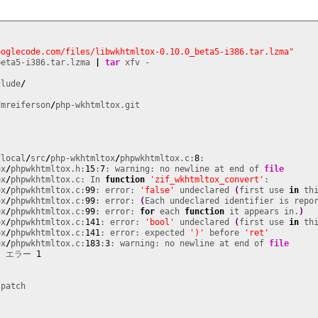
ooglecode.com/files/libwkhtmltox-0.10.0_beta5-i386.tar.lzma"
beta5-i386.tar.lzma 
|
tar
clude
/
/
mreiferson
/
/
local
/
src
/
php-wkhtmltox
/
phpwkhtmltox.c:
8
ox
/
phpwkhtmltox.h:
15
:
7
: warning: no newline at end of 
file
ox
/
phpwkhtmltox.c: In 
function
'zif_wkhtmltox_convert'
ox
/
phpwkhtmltox.c:
99
: error: 
'false'
 undeclared 
(
first use 
in
 th
ox
/
phpwkhtmltox.c:
99
: error: 
(
ox
/
phpwkhtmltox.c:
99
: error: 
for
 each 
function
 it appears in.
)
ox
/
phpwkhtmltox.c:
141
: error: 
'bool'
 undeclared 
(
first use 
in
 th
ox
/
phpwkhtmltox.c:
141
: error: expected 
')'
 before 
'ret'
ox
/
phpwkhtmltox.c:
183
:
3
: warning: no newline at end of 
file
]
 エラー 
1