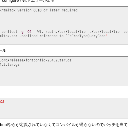
l5 では、configureで以下エラーが出る
khtmltox version 
0.10
 or later required

 conftest 
-g
-O2
  -Wl,-rpath,
/
usr
/
local
/
lib -L
/
usr
/
local
/
lib  co
mltox.so: undefined reference to 
`
FcFreeTypeQueryFace
'

トール
.org
/
release
/
OS

eやらboolやらが定義されていなくてコンパイルが通らないのでパッチを当