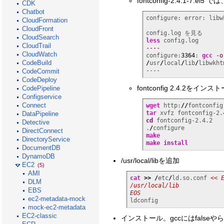
fontconfig-2.4.1-7.e
CDK
Chatbot
configure: error: libw
CloudFormation
CloudFront
CloudSearch
less
CloudTrail
----
CloudWatch
configure:
3364
: 
gcc
-o
CodeBuild
/
usr
/
local
/
lib
/
libwkht
----
CodeCommit
CodeDeploy
fontconfig 2.4.2をインス
CodePipeline
Configservice
Connect
wget
 http:
//
fontconfig
tar
DataPipeline
cd
 fontconfig-2.4.2

Detective
.
/
DirectConnect
make
DirectoryService
make
install
DocumentDB
DynamoDB
/usr/local/libを追加
EC2
(5)
AMI
cat
>>
/
etc
/
ld.so.conf 
<< E
DLM
/usr/local/lib

EBS
EOS
ec2-metadata-mock
ldconfig
mock-ec2-metadata
EC2-classic
インストール。gccにはfals