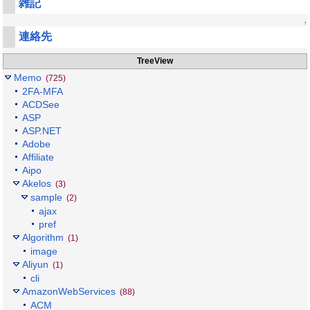
雑記
↑
連絡先
TreeView
Memo
(725)
2FA-MFA
ACDSee
ASP
ASP.NET
Adobe
Affiliate
Aipo
Akelos
(3)
sample
(2)
ajax
pref
Algorithm
(1)
image
Aliyun
(1)
cli
AmazonWebServices
(88)
ACM