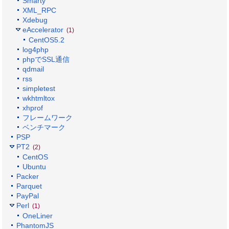
Smarty
XML_RPC
Xdebug
eAccelerator
(1)
CentOS5.2
log4php
phpでSSL通信
qdmail
rss
simpletest
wkhtmltox
xhprof
フレームワーク
ベンチマーク
PSP
PT2
(2)
CentOS
Ubuntu
Packer
Parquet
PayPal
Perl
(1)
OneLiner
PhantomJS