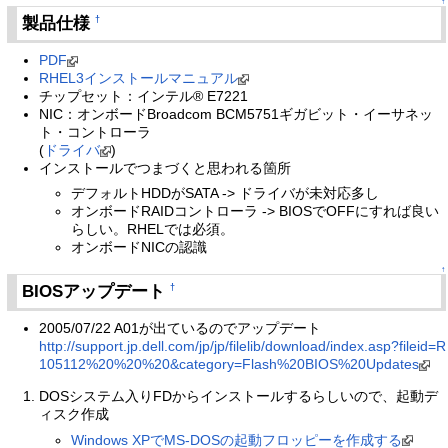
↑
製品仕様
†
PDF
RHEL3インストールマニュアル
チップセット：インテル® E7221
NIC：オンボードBroadcom BCM5751ギガビット・イーサネッ
ト・コントローラ
(
ドライバ
)
インストールでつまづくと思われる箇所
デフォルトHDDがSATA -> ドライバが未対応多し
オンボードRAIDコントローラ -> BIOSでOFFにすれば良い
らしい。RHELでは必須。
オンボードNICの認識
↑
BIOSアップデート
†
2005/07/22 A01が出ているのでアップデート
http://support.jp.dell.com/jp/jp/filelib/download/index.asp?fileid=R
105112%20%20%20&category=Flash%20BIOS%20Updates
DOSシステム入りFDからインストールするらしいので、起動デ
ィスク作成
Windows XPでMS-DOSの起動フロッピーを作成する