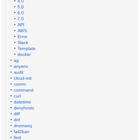
4.0
5.0
6.0
7.0
API
AWS
Error
Slack
Template
docker
ag
anyenv
audit
cloud-init
comm
command
curl
datetime
denyhosts
diff
dnf
dnsmasq
fail2ban
find