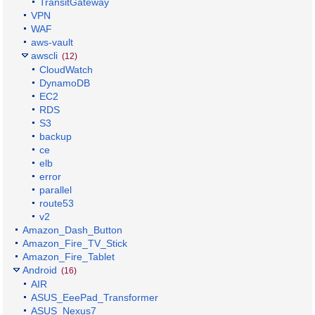
TransitGateway
VPN
WAF
aws-vault
awscli
(12)
CloudWatch
DynamoDB
EC2
RDS
S3
backup
ce
elb
error
parallel
route53
v2
Amazon_Dash_Button
Amazon_Fire_TV_Stick
Amazon_Fire_Tablet
Android
(16)
AIR
ASUS_EeePad_Transformer
ASUS_Nexus7