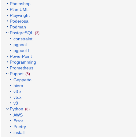
Photoshop
PlantUML
Playwright
Poderosa
Podman
PostgreSQL
(3)
constraint
pgpool
pgpool-II
PowerPoint
Programming
Prometheus
Puppet
(5)
Geppetto
hiera
v3.x
v5.x
v8
Python
(8)
AWS
Error
Poetry
install