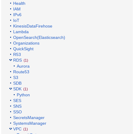
Health
IAM
IPv6
IoT
KinesisDataFirehose
Lambda
OpenSearch(Elasticsearch)
Organizations
QuickSight
R53
RDS
(1)
Aurora
Route53
S3
SDB
SDK
(1)
Python
SES
SNS
SSO
SecretsManager
SystemsManager
VPC
(1)