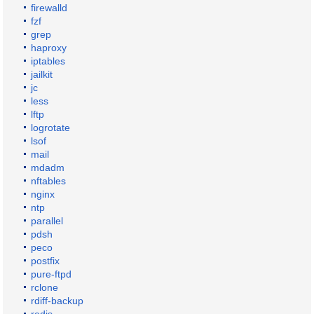
firewalld
fzf
grep
haproxy
iptables
jailkit
jc
less
lftp
logrotate
lsof
mail
mdadm
nftables
nginx
ntp
parallel
pdsh
peco
postfix
pure-ftpd
rclone
rdiff-backup