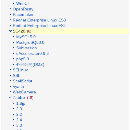
WebUI
OpenResty
Pacemaker
Redhat Enterprise Linux ES3
Redhat Enterprise Linux ES4
SC420
(6)
MySQL5.0
PostgreSQL8.0
Subversion
eAccelerator0.9.3
php5.0
外部公開(DMZ)
SELinux
SSL
ShellScript
Vyatta
WebCamera
Zabbix
(15)
1.8jp
2.0
2.2
2.4
3.0