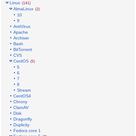
Linux
(141)
AlmaLinux
(2)
10
9
AntiVirus
Apache
Archiver
Bash
BitTorrent
CVS
CentOS
(5)
5
6
7
8
Stream
CentOS4
Chrony
ClamAV
Disk
Dragonfly
Duplicity
Fedora core 1