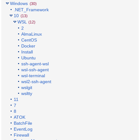
Windows
(30)
.NET_Framework
10
(13)
WSL
(12)
2
AlmaLinux
CentOS
Docker
Install
Ubuntu
ssh-agent-wsl
wsl-ssh-agent
wsl-terminal
wsl2-ssh-agent
wslgit
wsltty
11
7
8
ATOK
BatchFile
EventLog
Firewall