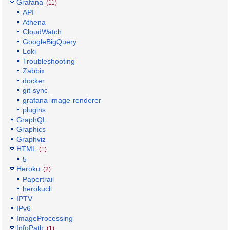
Grafana
(11)
API
Athena
CloudWatch
GoogleBigQuery
Loki
Troubleshooting
Zabbix
docker
git-sync
grafana-image-renderer
plugins
GraphQL
Graphics
Graphviz
HTML
(1)
5
Heroku
(2)
Papertrail
herokucli
IPTV
IPv6
ImageProcessing
InfoPath
(1)