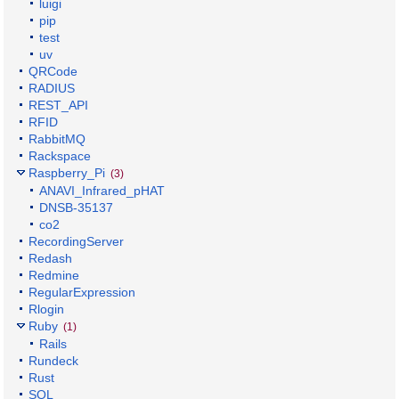
luigi
pip
test
uv
QRCode
RADIUS
REST_API
RFID
RabbitMQ
Rackspace
Raspberry_Pi
(3)
ANAVI_Infrared_pHAT
DNSB-35137
co2
RecordingServer
Redash
Redmine
RegularExpression
Rlogin
Ruby
(1)
Rails
Rundeck
Rust
SQL