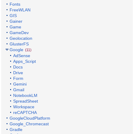
Fonts
FreeWLAN
GIS
Gainer
Game
GameDev
Geolocation
GlusterFS
Google
(11)
AdSense
Apps_Script
Docs
Drive
Form
Gemini
Gmail
NotebookLM
SpreadSheet
Workspace
reCAPTCHA
GoogleCloudPlatform
Google_Chromecast
Gradle