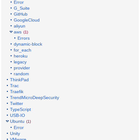
Error
G_Suite
GitHub
GoogleCloud
aliyun
aws
(1)
Errors
dynamic-block
for_each
heroku
legacy
provider
random
ThinkPad
Trac
Traefik
TrendMicroDeepSecurity
Twitter
TypeScript
USB-IO
Ubuntu
(1)
Error
Unity
VMware