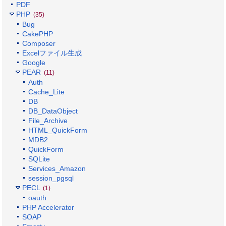
PDF
PHP
(35)
Bug
CakePHP
Composer
Excelファイル生成
Google
PEAR
(11)
Auth
Cache_Lite
DB
DB_DataObject
File_Archive
HTML_QuickForm
MDB2
QuickForm
SQLite
Services_Amazon
session_pgsql
PECL
(1)
oauth
PHP Accelerator
SOAP