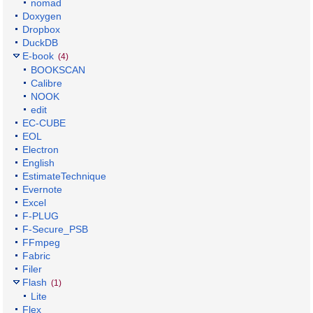
nomad
Doxygen
Dropbox
DuckDB
E-book
(4)
BOOKSCAN
Calibre
NOOK
edit
EC-CUBE
EOL
Electron
English
EstimateTechnique
Evernote
Excel
F-PLUG
F-Secure_PSB
FFmpeg
Fabric
Filer
Flash
(1)
Lite
Flex