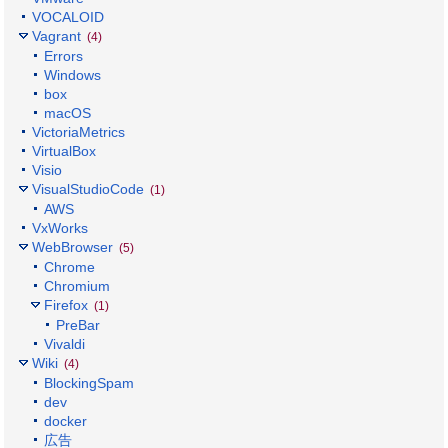
VOCALOID
Vagrant
(4)
Errors
Windows
box
macOS
VictoriaMetrics
VirtualBox
Visio
VisualStudioCode
(1)
AWS
VxWorks
WebBrowser
(5)
Chrome
Chromium
Firefox
(1)
PreBar
Vivaldi
Wiki
(4)
BlockingSpam
dev
docker
広告