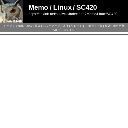
Memo
/
Linux
/
SC420
https://dexlab.net/pukiwiki/index.php?Memo/Linux/SC420
[
トップ
] [
編集
|
凍結
|
差分
|
バックアップ
|
添付
|
リロード
] [
新規
|
一覧
|
検索
|
最終更新
|
ヘルプ
|
ログイン
]