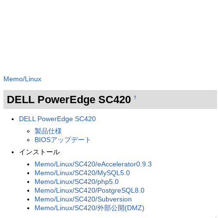
Memo/Linux
DELL PowerEdge SC420
†
DELL PowerEdge SC420
製品仕様
BIOSアップデート
インストール
Memo/Linux/SC420/eAccelerator0.9.3
Memo/Linux/SC420/MySQL5.0
Memo/Linux/SC420/php5.0
Memo/Linux/SC420/PostgreSQL8.0
Memo/Linux/SC420/Subversion
Memo/Linux/SC420/外部公開(DMZ)