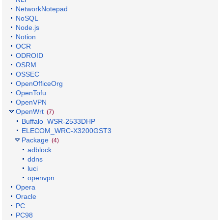
NetworkNotepad
NoSQL
Node.js
Notion
OCR
ODROID
OSRM
OSSEC
OpenOfficeOrg
OpenTofu
OpenVPN
OpenWrt
(7)
Buffalo_WSR-2533DHP
ELECOM_WRC-X3200GST3
Package
(4)
adblock
ddns
luci
openvpn
Opera
Oracle
PC
PC98