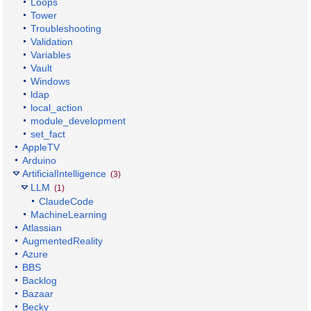
Loops
Tower
Troubleshooting
Validation
Variables
Vault
Windows
ldap
local_action
module_development
set_fact
AppleTV
Arduino
ArtificialIntelligence
(3)
LLM
(1)
ClaudeCode
MachineLearning
Atlassian
AugmentedReality
Azure
BBS
Backlog
Bazaar
Becky