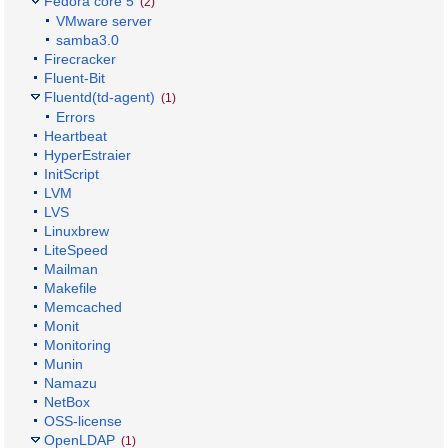
Fedora core 5
(2)
VMware server
samba3.0
Firecracker
Fluent-Bit
Fluentd(td-agent)
(1)
Errors
Heartbeat
HyperEstraier
InitScript
LVM
LVS
Linuxbrew
LiteSpeed
Mailman
Makefile
Memcached
Monit
Monitoring
Munin
Namazu
NetBox
OSS-license
OpenLDAP
(1)