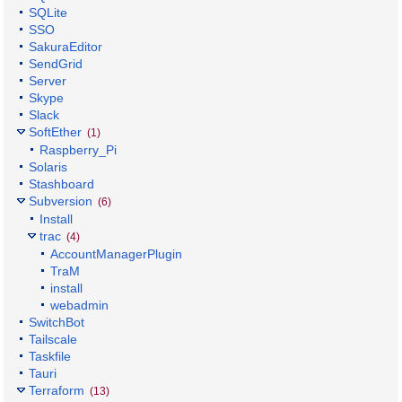
SQLite
SSO
SakuraEditor
SendGrid
Server
Skype
Slack
SoftEther
(1)
Raspberry_Pi
Solaris
Stashboard
Subversion
(6)
Install
trac
(4)
AccountManagerPlugin
TraM
install
webadmin
SwitchBot
Tailscale
Taskfile
Tauri
Terraform
(13)