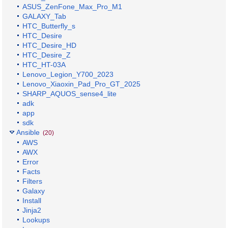
ASUS_ZenFone_Max_Pro_M1
GALAXY_Tab
HTC_Butterfly_s
HTC_Desire
HTC_Desire_HD
HTC_Desire_Z
HTC_HT-03A
Lenovo_Legion_Y700_2023
Lenovo_Xiaoxin_Pad_Pro_GT_2025
SHARP_AQUOS_sense4_lite
adk
app
sdk
Ansible
(20)
AWS
AWX
Error
Facts
Filters
Galaxy
Install
Jinja2
Lookups