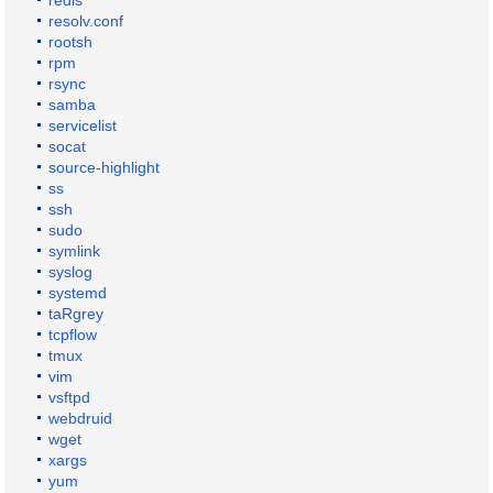
redis
resolv.conf
rootsh
rpm
rsync
samba
servicelist
socat
source-highlight
ss
ssh
sudo
symlink
syslog
systemd
taRgrey
tcpflow
tmux
vim
vsftpd
webdruid
wget
xargs
yum