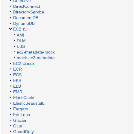
Detective
DirectConnect
DirectoryService
DocumentDB
DynamoDB
EC2
(5)
AMI
DLM
EBS
ec2-metadata-mock
mock-ec2-metadata
EC2-classic
ECR
ECS
EKS
ELB
EMR
ElastiCache
ElasticBeanstalk
Fargate
FireLens
Glacier
Glue
GuardDuty