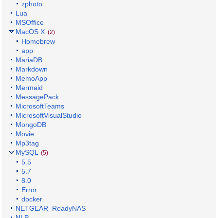
zphoto
Lua
MSOffice
MacOS X
(2)
Homebrew
app
MariaDB
Markdown
MemoApp
Mermaid
MessagePack
MicrosoftTeams
MicrosoftVisualStudio
MongoDB
Movie
Mp3tag
MySQL
(5)
5.5
5.7
8.0
Error
docker
NETGEAR_ReadyNAS
NLP