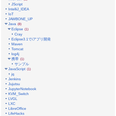
JScript
IntelliJ_IDEA
IoT
JAWBONE_UP
Java
(8)
Eclipse
(1)
Cray
Eclipse3.1でiアプリ開発
Maven
Tomcat
log4j
携帯
(1)
サンプル
JavaScript
(1)
jq
Jenkins
Jujutsu
JupyterNotebook
KVM_Switch
LVGL
LXC
LibreOffice
LifeHacks