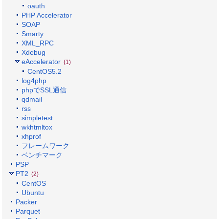
oauth
PHP Accelerator
SOAP
Smarty
XML_RPC
Xdebug
eAccelerator
(1)
CentOS5.2
log4php
phpでSSL通信
qdmail
rss
simpletest
wkhtmltox
xhprof
フレームワーク
ベンチマーク
PSP
PT2
(2)
CentOS
Ubuntu
Packer
Parquet