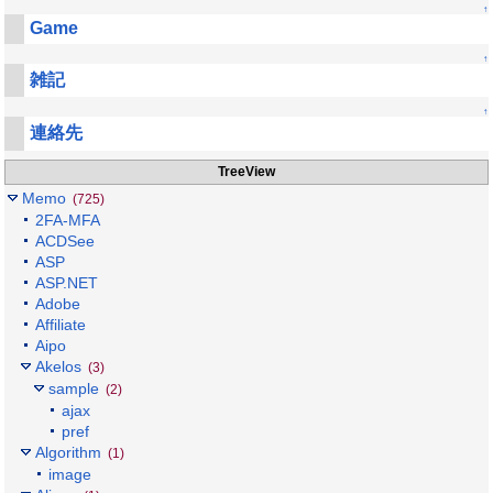
↑
Game
↑
雑記
↑
連絡先
TreeView
Memo
(725)
2FA-MFA
ACDSee
ASP
ASP.NET
Adobe
Affiliate
Aipo
Akelos
(3)
sample
(2)
ajax
pref
Algorithm
(1)
image