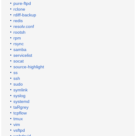
pure-ftpd
rclone
rdiff-backup
redis
resolv.conf
rootsh
rpm
rsync
samba
servicelist
socat
source-highlight
ss
ssh
sudo
symlink
syslog
systemd
taRgrey
tcpflow
tmux
vim
vsftpd