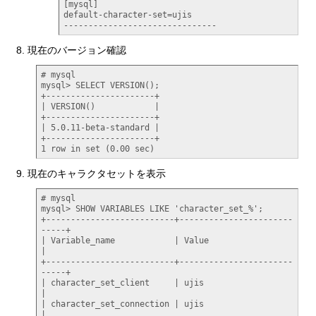
[mysql]

default-character-set=ujis

-------------------------------
現在のバージョン確認
# mysql

mysql> SELECT VERSION(); 

+----------------------+

| VERSION()            |

+----------------------+

| 5.0.11-beta-standard |

+----------------------+

1 row in set (0.00 sec)
現在のキャラクタセットを表示
# mysql

mysql> SHOW VARIABLES LIKE 'character_set_%';

+--------------------------+-----------------------
-----+

| Variable_name            | Value                      
|

+--------------------------+-----------------------
-----+

| character_set_client     | ujis                       
|

| character_set_connection | ujis                       
|
