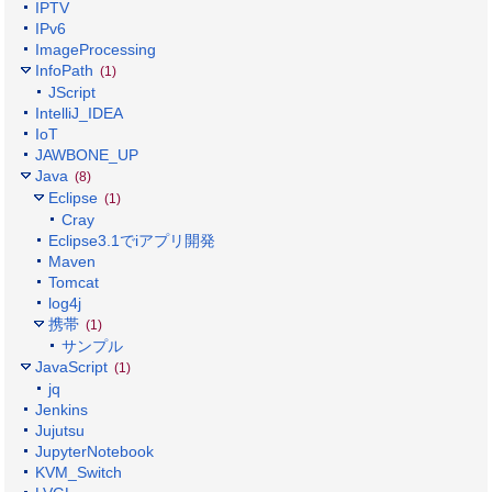
IPTV
IPv6
ImageProcessing
InfoPath
(1)
JScript
IntelliJ_IDEA
IoT
JAWBONE_UP
Java
(8)
Eclipse
(1)
Cray
Eclipse3.1でiアプリ開発
Maven
Tomcat
log4j
携帯
(1)
サンプル
JavaScript
(1)
jq
Jenkins
Jujutsu
JupyterNotebook
KVM_Switch