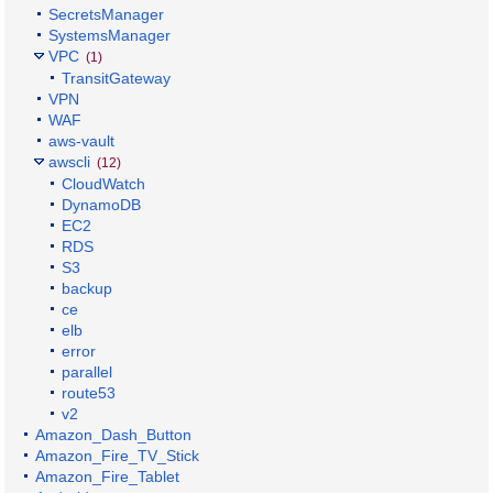
SecretsManager
SystemsManager
VPC
(1)
TransitGateway
VPN
WAF
aws-vault
awscli
(12)
CloudWatch
DynamoDB
EC2
RDS
S3
backup
ce
elb
error
parallel
route53
v2
Amazon_Dash_Button
Amazon_Fire_TV_Stick
Amazon_Fire_Tablet