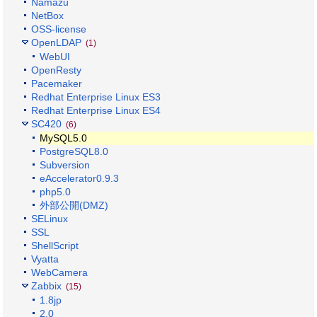
Namazu
NetBox
OSS-license
OpenLDAP
(1)
WebUI
OpenResty
Pacemaker
Redhat Enterprise Linux ES3
Redhat Enterprise Linux ES4
SC420
(6)
MySQL5.0
PostgreSQL8.0
Subversion
eAccelerator0.9.3
php5.0
外部公開(DMZ)
SELinux
SSL
ShellScript
Vyatta
WebCamera
Zabbix
(15)
1.8jp
2.0