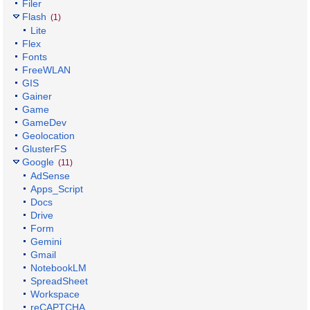
Filer
Flash
(1)
Lite
Flex
Fonts
FreeWLAN
GIS
Gainer
Game
GameDev
Geolocation
GlusterFS
Google
(11)
AdSense
Apps_Script
Docs
Drive
Form
Gemini
Gmail
NotebookLM
SpreadSheet
Workspace
reCAPTCHA