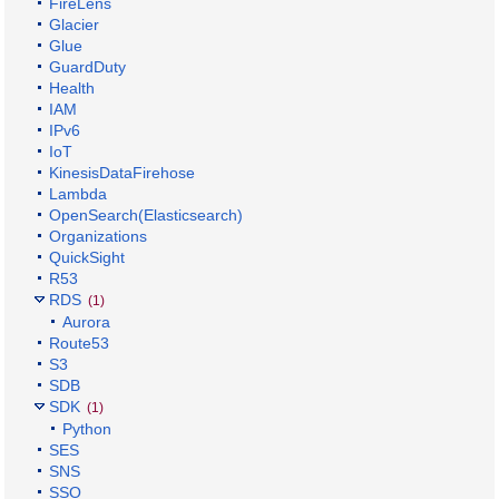
FireLens
Glacier
Glue
GuardDuty
Health
IAM
IPv6
IoT
KinesisDataFirehose
Lambda
OpenSearch(Elasticsearch)
Organizations
QuickSight
R53
RDS
(1)
Aurora
Route53
S3
SDB
SDK
(1)
Python
SES
SNS
SSO