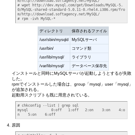
m/http://download.softagency.net/MySQL/

# wget http://dev.mysql.com/get/Downloads/MySQL-5.
0/MySQL-shared-standard-5.0.11-0.rhel4.i386.rpm/fro
m/http://download.softagency.net/MySQL/

# rpm -ivh MySQL-*
ディレクトリ
保存されるファイル
/usr/sbin/mysqld
MySQLサーバ
/usr/bin/
コマンド類
/usr/lib/mysql/
ライブラリ
/var/lib/mysql/
データベース保存先
インストールと同時にMySQLサーバが起動しようとするが失敗
した。
rpmでインストールした場合は、group「mysql」user「mysql」
が追加される。
起動用スクリプトも既に用意されている。
# chkconfig --list | grep sql

mysql           0:off   1:off   2:on    3:on    4:o
n    5:on    6:off
原因