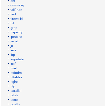
dnf
dnsmasq
fail2ban
find
firewalld
fzf
grep
haproxy
iptables
jailkit
jc
less
lftp
logrotate
lsof
mail
mdadm
nftables
nginx
ntp
parallel
pdsh
peco
postfix