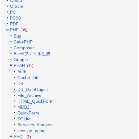
Opera
Oracle
PC
PC98
PDF
PHP
(35)
Bug
CakePHP
Composer
Excelファイル生成
Google
PEAR
(11)
Auth
Cache_Lite
DB
DB_DataObject
File_Archive
HTML_QuickForm
MDB2
QuickForm
SQLite
Services_Amazon
session_pgsql
PECL
(1)