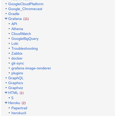
GoogleCloudPlatform
Google_Chromecast
Gradle
Grafana
(11)
API
Athena
CloudWatch
GoogleBigQuery
Loki
Troubleshooting
Zabbix
docker
git-sync
grafana-image-renderer
plugins
GraphQL
Graphics
Graphviz
HTML
(1)
5
Heroku
(2)
Papertrail
herokucli