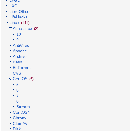
LVGL
LXC
LibreOffice
LifeHacks
Linux
(141)
AlmaLinux
(2)
10
9
AntiVirus
Apache
Archiver
Bash
BitTorrent
CVS
CentOS
(5)
5
6
7
8
Stream
CentOS4
Chrony
ClamAV
Disk