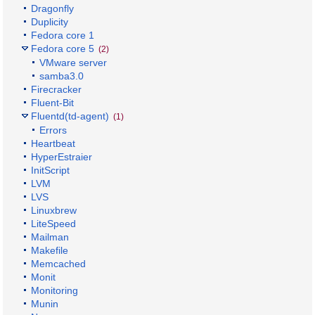
Dragonfly
Duplicity
Fedora core 1
Fedora core 5
(2)
VMware server
samba3.0
Firecracker
Fluent-Bit
Fluentd(td-agent)
(1)
Errors
Heartbeat
HyperEstraier
InitScript
LVM
LVS
Linuxbrew
LiteSpeed
Mailman
Makefile
Memcached
Monit
Monitoring
Munin