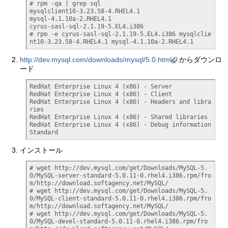
# rpm -qa | grep sql

mysqlclient10-3.23.58-4.RHEL4.1

mysql-4.1.10a-2.RHEL4.1

cyrus-sasl-sql-2.1.19-5.EL4.i386

# rpm -e cyrus-sasl-sql-2.1.19-5.EL4.i386 mysqlclie
nt10-3.23.58-4.RHEL4.1 mysql-4.1.10a-2.RHEL4.1
http://dev.mysql.com/downloads/mysql/5.0.html
からダウンロ
ード
RedHat Enterprise Linux 4 (x86) - Server

RedHat Enterprise Linux 4 (x86) - Client

RedHat Enterprise Linux 4 (x86) - Headers and libra
ries

RedHat Enterprise Linux 4 (x86) - Shared libraries

RedHat Enterprise Linux 4 (x86) - Debug information	
Standard
インストール
# wget http://dev.mysql.com/get/Downloads/MySQL-5.
0/MySQL-server-standard-5.0.11-0.rhel4.i386.rpm/fro
m/http://download.softagency.net/MySQL/

# wget http://dev.mysql.com/get/Downloads/MySQL-5.
0/MySQL-client-standard-5.0.11-0.rhel4.i386.rpm/fro
m/http://download.softagency.net/MySQL/

# wget http://dev.mysql.com/get/Downloads/MySQL-5.
0/MySQL-devel-standard-5.0.11-0.rhel4.i386.rpm/fro