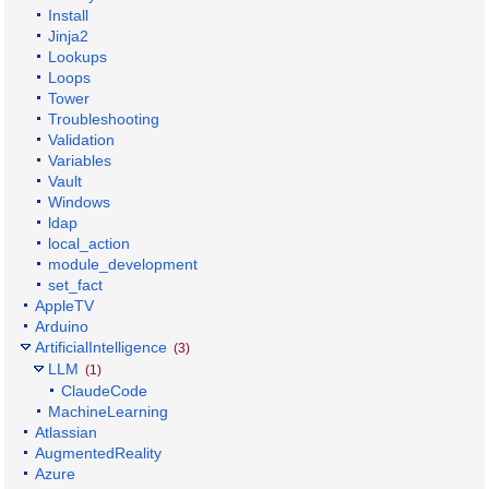
Install
Jinja2
Lookups
Loops
Tower
Troubleshooting
Validation
Variables
Vault
Windows
ldap
local_action
module_development
set_fact
AppleTV
Arduino
ArtificialIntelligence
(3)
LLM
(1)
ClaudeCode
MachineLearning
Atlassian
AugmentedReality
Azure