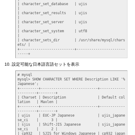
| character_set_database   | ujis                       
|

| character_set_results    | ujis                       
|

| character_set_server     | ujis                       
|

| character_set_system     | utf8                       
|

| character_sets_dir       | /usr/share/mysql/chars
ets/ |

+--------------------------+-----------------------
-----+
設定可能な日本語言語セットを表示
# mysql

mysql> SHOW CHARACTER SET WHERE Description LIKE '%
Japanese';

+---------+---------------------------+------------
---------+--------+

| Charset | Description               | Default col
lation   | Maxlen |

+---------+---------------------------+------------
---------+--------+

| ujis    | EUC-JP Japanese           | ujis_japane
se_ci    |      3 |

| sjis    | Shift-JIS Japanese        | sjis_japane
se_ci    |      2 |

| cp932   | SJIS for Windows Japanese | cp932_japan