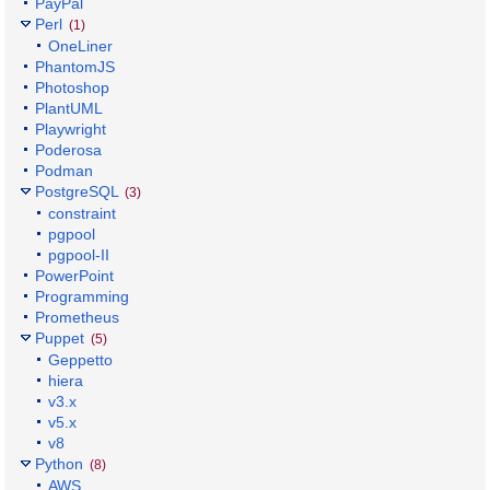
PayPal
Perl
(1)
OneLiner
PhantomJS
Photoshop
PlantUML
Playwright
Poderosa
Podman
PostgreSQL
(3)
constraint
pgpool
pgpool-II
PowerPoint
Programming
Prometheus
Puppet
(5)
Geppetto
hiera
v3.x
v5.x
v8
Python
(8)
AWS