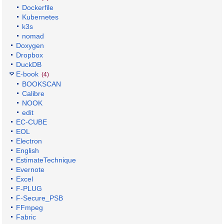
Dockerfile
Kubernetes
k3s
nomad
Doxygen
Dropbox
DuckDB
E-book
(4)
BOOKSCAN
Calibre
NOOK
edit
EC-CUBE
EOL
Electron
English
EstimateTechnique
Evernote
Excel
F-PLUG
F-Secure_PSB
FFmpeg
Fabric