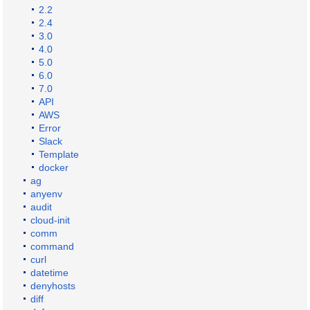
2.2
2.4
3.0
4.0
5.0
6.0
7.0
API
AWS
Error
Slack
Template
docker
ag
anyenv
audit
cloud-init
comm
command
curl
datetime
denyhosts
diff