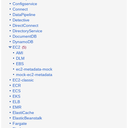
Configservice
Connect
DataPipeline
Detective
DirectConnect
DirectoryService
DocumentDB
DynamoDB
EC2
(5)
AMI
DLM
EBS
ec2-metadata-mock
mock-ec2-metadata
EC2-classic
ECR
ECS
EKS
ELB
EMR
ElastiCache
ElasticBeanstalk
Fargate