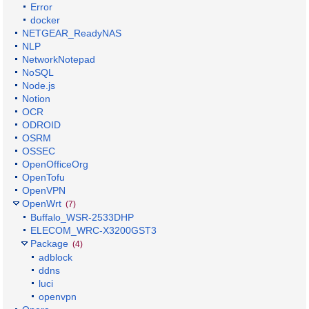
Error
docker
NETGEAR_ReadyNAS
NLP
NetworkNotepad
NoSQL
Node.js
Notion
OCR
ODROID
OSRM
OSSEC
OpenOfficeOrg
OpenTofu
OpenVPN
OpenWrt
(7)
Buffalo_WSR-2533DHP
ELECOM_WRC-X3200GST3
Package
(4)
adblock
ddns
luci
openvpn