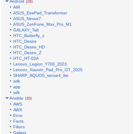
Android
(16)
AIR
ASUS_EeePad_Transformer
ASUS_Nexus7
ASUS_ZenFone_Max_Pro_M1
GALAXY_Tab
HTC_Butterfly_s
HTC_Desire
HTC_Desire_HD
HTC_Desire_Z
HTC_HT-03A
Lenovo_Legion_Y700_2023
Lenovo_Xiaoxin_Pad_Pro_GT_2025
SHARP_AQUOS_sense4_lite
adk
app
sdk
Ansible
(20)
AWS
AWX
Error
Facts
Filters
Galaxy