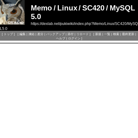
Memo
/
Linux
/
SC420
/
MySQL
5.0
https://dexlab.net/pukiwiki/index.php?Memo/Linux/SC420/MySQ
L5.0
[
トップ
] [
編集
|
凍結
|
差分
|
バックアップ
|
添付
|
リロード
] [
新規
|
一覧
|
検索
|
最終更新
|
ヘルプ
|
ログイン
]