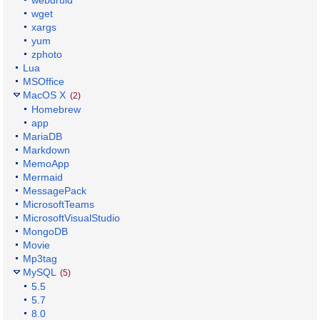
webdruid
wget
xargs
yum
zphoto
Lua
MSOffice
MacOS X
(2)
Homebrew
app
MariaDB
Markdown
MemoApp
Mermaid
MessagePack
MicrosoftTeams
MicrosoftVisualStudio
MongoDB
Movie
Mp3tag
MySQL
(5)
5.5
5.7
8.0