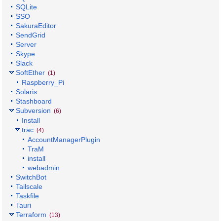
SQLite
SSO
SakuraEditor
SendGrid
Server
Skype
Slack
SoftEther
(1)
Raspberry_Pi
Solaris
Stashboard
Subversion
(6)
Install
trac
(4)
AccountManagerPlugin
TraM
install
webadmin
SwitchBot
Tailscale
Taskfile
Tauri
Terraform
(13)