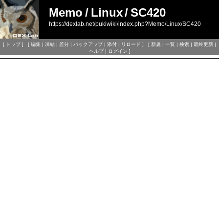
Memo
/
Linux
/
SC420
https://dexlab.net/pukiwiki/index.php?Memo/Linux/SC420
[
トップ
] [
編集
|
凍結
|
差分
|
バックアップ
|
添付
|
リロード
] [
新規
|
一覧
|
検索
|
最終更新
|
ヘルプ
|
ログイン
]