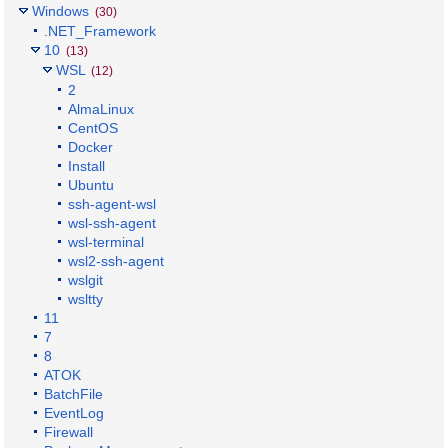
Windows
(30)
.NET_Framework
10
(13)
WSL
(12)
2
AlmaLinux
CentOS
Docker
Install
Ubuntu
ssh-agent-wsl
wsl-ssh-agent
wsl-terminal
wsl2-ssh-agent
wslgit
wsltty
11
7
8
ATOK
BatchFile
EventLog
Firewall