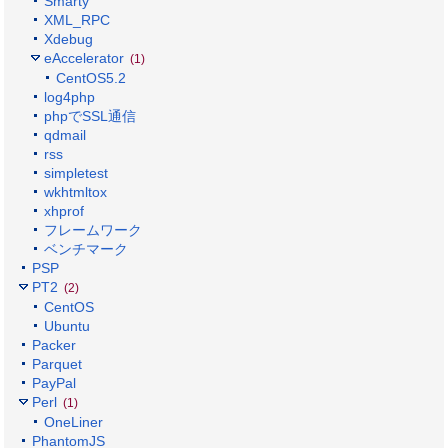
Smarty
XML_RPC
Xdebug
eAccelerator
(1)
CentOS5.2
log4php
phpでSSL通信
qdmail
rss
simpletest
wkhtmltox
xhprof
フレームワーク
ベンチマーク
PSP
PT2
(2)
CentOS
Ubuntu
Packer
Parquet
PayPal
Perl
(1)
OneLiner
PhantomJS