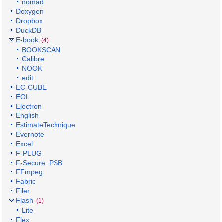
nomad
Doxygen
Dropbox
DuckDB
E-book
(4)
BOOKSCAN
Calibre
NOOK
edit
EC-CUBE
EOL
Electron
English
EstimateTechnique
Evernote
Excel
F-PLUG
F-Secure_PSB
FFmpeg
Fabric
Filer
Flash
(1)
Lite
Flex