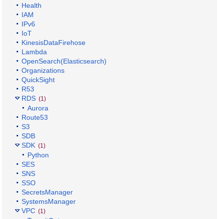
Health
IAM
IPv6
IoT
KinesisDataFirehose
Lambda
OpenSearch(Elasticsearch)
Organizations
QuickSight
R53
RDS
(1)
Aurora
Route53
S3
SDB
SDK
(1)
Python
SES
SNS
SSO
SecretsManager
SystemsManager
VPC
(1)