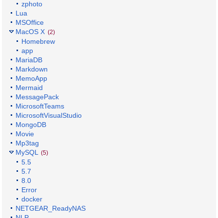
zphoto
Lua
MSOffice
MacOS X
(2)
Homebrew
app
MariaDB
Markdown
MemoApp
Mermaid
MessagePack
MicrosoftTeams
MicrosoftVisualStudio
MongoDB
Movie
Mp3tag
MySQL
(5)
5.5
5.7
8.0
Error
docker
NETGEAR_ReadyNAS
NLP