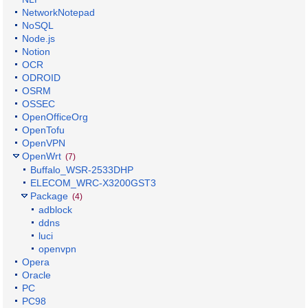
NetworkNotepad
NoSQL
Node.js
Notion
OCR
ODROID
OSRM
OSSEC
OpenOfficeOrg
OpenTofu
OpenVPN
OpenWrt
(7)
Buffalo_WSR-2533DHP
ELECOM_WRC-X3200GST3
Package
(4)
adblock
ddns
luci
openvpn
Opera
Oracle
PC
PC98