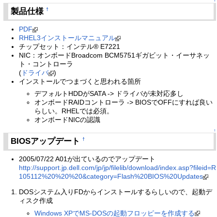
↑
製品仕様
†
PDF
RHEL3インストールマニュアル
チップセット：インテル® E7221
NIC：オンボードBroadcom BCM5751ギガビット・イーサネッ
ト・コントローラ
(
ドライバ
)
インストールでつまづくと思われる箇所
デフォルトHDDがSATA -> ドライバが未対応多し
オンボードRAIDコントローラ -> BIOSでOFFにすれば良い
らしい。RHELでは必須。
オンボードNICの認識
↑
BIOSアップデート
†
2005/07/22 A01が出ているのでアップデート
http://support.jp.dell.com/jp/jp/filelib/download/index.asp?fileid=R
105112%20%20%20&category=Flash%20BIOS%20Updates
DOSシステム入りFDからインストールするらしいので、起動デ
ィスク作成
Windows XPでMS-DOSの起動フロッピーを作成する