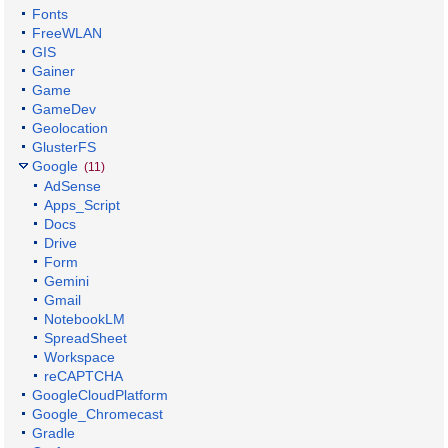
Fonts
FreeWLAN
GIS
Gainer
Game
GameDev
Geolocation
GlusterFS
Google
(11)
AdSense
Apps_Script
Docs
Drive
Form
Gemini
Gmail
NotebookLM
SpreadSheet
Workspace
reCAPTCHA
GoogleCloudPlatform
Google_Chromecast
Gradle