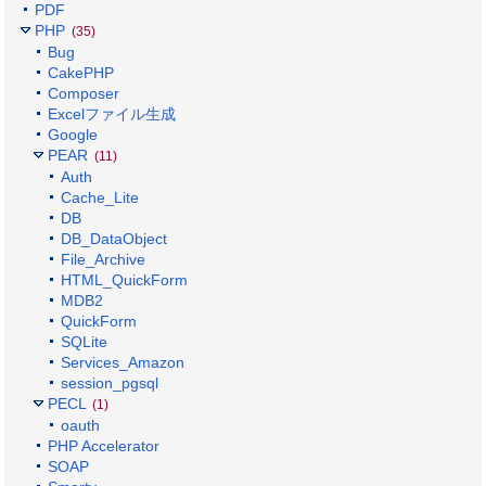
PDF
PHP
(35)
Bug
CakePHP
Composer
Excelファイル生成
Google
PEAR
(11)
Auth
Cache_Lite
DB
DB_DataObject
File_Archive
HTML_QuickForm
MDB2
QuickForm
SQLite
Services_Amazon
session_pgsql
PECL
(1)
oauth
PHP Accelerator
SOAP