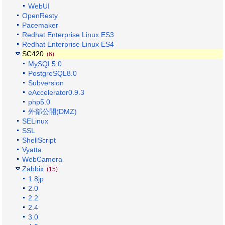
WebUI
OpenResty
Pacemaker
Redhat Enterprise Linux ES3
Redhat Enterprise Linux ES4
SC420
(6)
MySQL5.0
PostgreSQL8.0
Subversion
eAccelerator0.9.3
php5.0
外部公開(DMZ)
SELinux
SSL
ShellScript
Vyatta
WebCamera
Zabbix
(15)
1.8jp
2.0
2.2
2.4
3.0