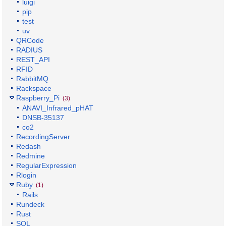
luigi
pip
test
uv
QRCode
RADIUS
REST_API
RFID
RabbitMQ
Rackspace
Raspberry_Pi
(3)
ANAVI_Infrared_pHAT
DNSB-35137
co2
RecordingServer
Redash
Redmine
RegularExpression
Rlogin
Ruby
(1)
Rails
Rundeck
Rust
SQL