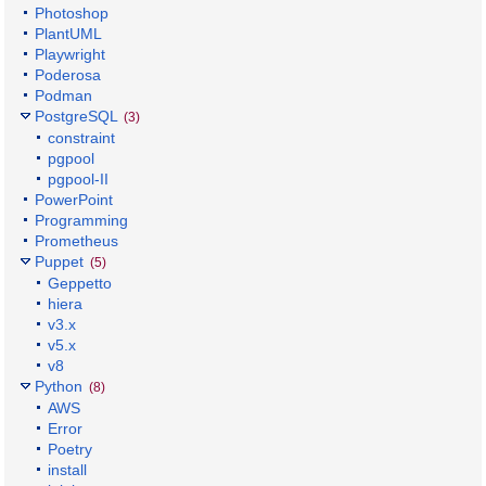
Photoshop
PlantUML
Playwright
Poderosa
Podman
PostgreSQL
(3)
constraint
pgpool
pgpool-II
PowerPoint
Programming
Prometheus
Puppet
(5)
Geppetto
hiera
v3.x
v5.x
v8
Python
(8)
AWS
Error
Poetry
install