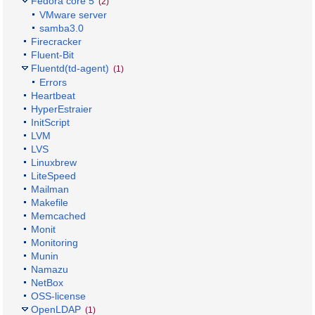
Fedora core 5
(2)
VMware server
samba3.0
Firecracker
Fluent-Bit
Fluentd(td-agent)
(1)
Errors
Heartbeat
HyperEstraier
InitScript
LVM
LVS
Linuxbrew
LiteSpeed
Mailman
Makefile
Memcached
Monit
Monitoring
Munin
Namazu
NetBox
OSS-license
OpenLDAP
(1)