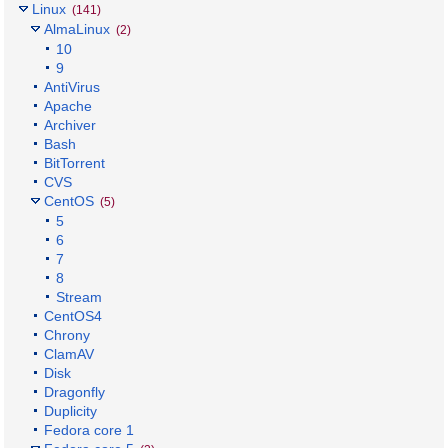
Linux
(141)
AlmaLinux
(2)
10
9
AntiVirus
Apache
Archiver
Bash
BitTorrent
CVS
CentOS
(5)
5
6
7
8
Stream
CentOS4
Chrony
ClamAV
Disk
Dragonfly
Duplicity
Fedora core 1