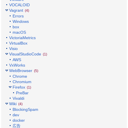
VOCALOID
Vagrant
(4)
Errors
Windows
box
macOS
VictoriaMetrics
VirtualBox
Visio
VisualStudioCode
(1)
AWS
VxWorks
WebBrowser
(5)
Chrome
Chromium
Firefox
(1)
PreBar
Vivaldi
Wiki
(4)
BlockingSpam
dev
docker
広告