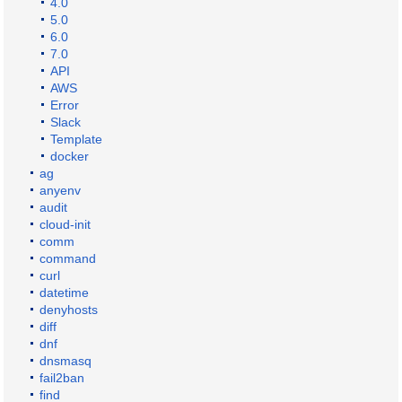
4.0
5.0
6.0
7.0
API
AWS
Error
Slack
Template
docker
ag
anyenv
audit
cloud-init
comm
command
curl
datetime
denyhosts
diff
dnf
dnsmasq
fail2ban
find