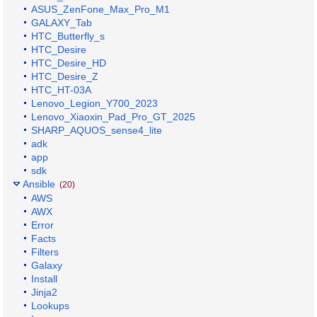
ASUS_ZenFone_Max_Pro_M1
GALAXY_Tab
HTC_Butterfly_s
HTC_Desire
HTC_Desire_HD
HTC_Desire_Z
HTC_HT-03A
Lenovo_Legion_Y700_2023
Lenovo_Xiaoxin_Pad_Pro_GT_2025
SHARP_AQUOS_sense4_lite
adk
app
sdk
Ansible
(20)
AWS
AWX
Error
Facts
Filters
Galaxy
Install
Jinja2
Lookups