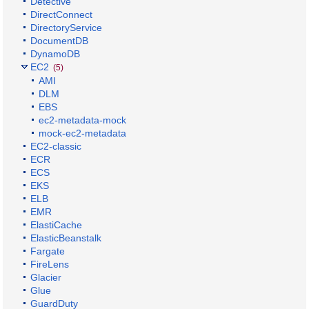
Detective
DirectConnect
DirectoryService
DocumentDB
DynamoDB
EC2
(5)
AMI
DLM
EBS
ec2-metadata-mock
mock-ec2-metadata
EC2-classic
ECR
ECS
EKS
ELB
EMR
ElastiCache
ElasticBeanstalk
Fargate
FireLens
Glacier
Glue
GuardDuty