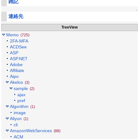
雑記
↑
連絡先
TreeView
Memo
(725)
2FA-MFA
ACDSee
ASP
ASP.NET
Adobe
Affiliate
Aipo
Akelos
(3)
sample
(2)
ajax
pref
Algorithm
(1)
image
Aliyun
(1)
cli
AmazonWebServices
(88)
ACM