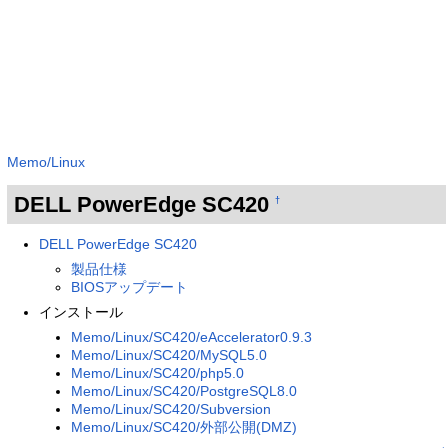
Memo/Linux
DELL PowerEdge SC420
†
DELL PowerEdge SC420
製品仕様
BIOSアップデート
インストール
Memo/Linux/SC420/eAccelerator0.9.3
Memo/Linux/SC420/MySQL5.0
Memo/Linux/SC420/php5.0
Memo/Linux/SC420/PostgreSQL8.0
Memo/Linux/SC420/Subversion
Memo/Linux/SC420/外部公開(DMZ)