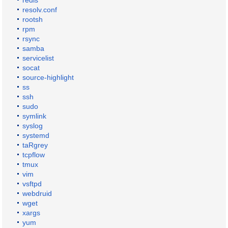
redis
resolv.conf
rootsh
rpm
rsync
samba
servicelist
socat
source-highlight
ss
ssh
sudo
symlink
syslog
systemd
taRgrey
tcpflow
tmux
vim
vsftpd
webdruid
wget
xargs
yum