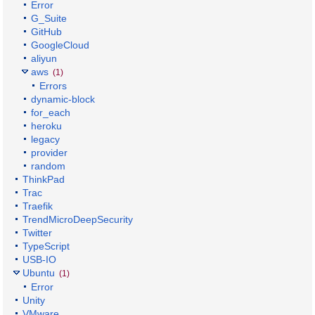
Error
G_Suite
GitHub
GoogleCloud
aliyun
aws
(1)
Errors
dynamic-block
for_each
heroku
legacy
provider
random
ThinkPad
Trac
Traefik
TrendMicroDeepSecurity
Twitter
TypeScript
USB-IO
Ubuntu
(1)
Error
Unity
VMware