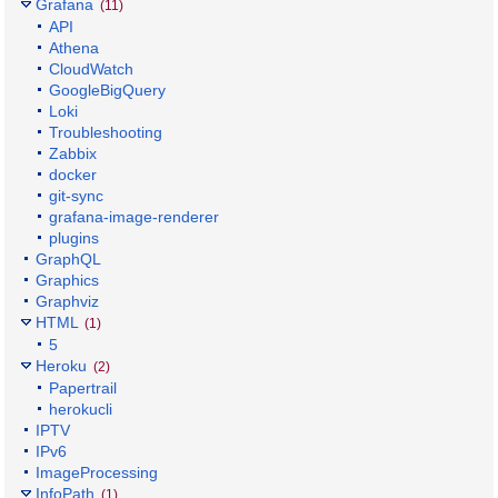
Grafana
(11)
API
Athena
CloudWatch
GoogleBigQuery
Loki
Troubleshooting
Zabbix
docker
git-sync
grafana-image-renderer
plugins
GraphQL
Graphics
Graphviz
HTML
(1)
5
Heroku
(2)
Papertrail
herokucli
IPTV
IPv6
ImageProcessing
InfoPath
(1)