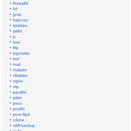
firewalld
fzf
grep
haproxy
iptables
jailkit
jc
less
lftp
logrotate
lsof
mail
mdadm
nftables
nginx
ntp
parallel
pdsh
peco
postfix
pure-ftpd
rclone
rdiff-backup