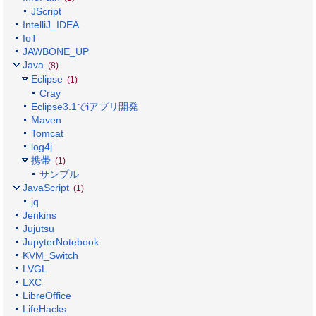
JScript
IntelliJ_IDEA
IoT
JAWBONE_UP
Java
(8)
Eclipse
(1)
Cray
Eclipse3.1でiアプリ開発
Maven
Tomcat
log4j
携帯
(1)
サンプル
JavaScript
(1)
jq
Jenkins
Jujutsu
JupyterNotebook
KVM_Switch
LVGL
LXC
LibreOffice
LifeHacks