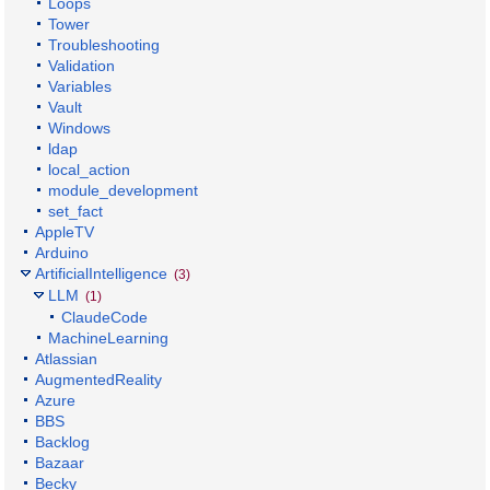
Loops
Tower
Troubleshooting
Validation
Variables
Vault
Windows
ldap
local_action
module_development
set_fact
AppleTV
Arduino
ArtificialIntelligence
(3)
LLM
(1)
ClaudeCode
MachineLearning
Atlassian
AugmentedReality
Azure
BBS
Backlog
Bazaar
Becky