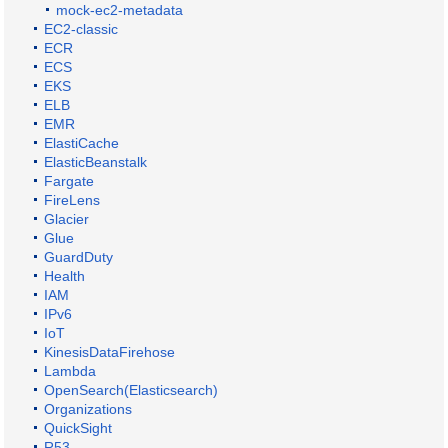
mock-ec2-metadata
EC2-classic
ECR
ECS
EKS
ELB
EMR
ElastiCache
ElasticBeanstalk
Fargate
FireLens
Glacier
Glue
GuardDuty
Health
IAM
IPv6
IoT
KinesisDataFirehose
Lambda
OpenSearch(Elasticsearch)
Organizations
QuickSight
R53