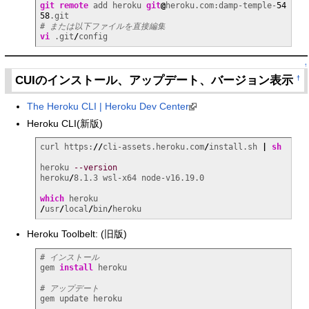
git remote
 add heroku 
git
@
heroku.com:damp-temple-
54
58
# または以下ファイルを直接編集
vi
 .git
/
config
↑
CUIのインストール、アップデート、バージョン表示
†
The Heroku CLI | Heroku Dev Center
Heroku CLI(新版)
curl https:
//
cli-assets.heroku.com
/
install.sh 
|
sh
heroku 
--version
heroku
/
8.1.3 wsl-x64 node-v16.19.0

which
/
usr
/
local
/
bin
/
heroku
Heroku Toolbelt: (旧版)
# インストール
gem 
install
 heroku

# アップデート
gem update heroku
