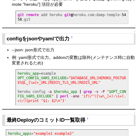
mote "heroku"] 項目が必要
git remote
 add heroku 
git
@
heroku.com:damp-temple-
54
58
.git
↑
configをjsonやyamlで出力
†
--json: json形式で出力
例: yaml形式で出力。addonの変数は除外(メンテナンス時に自動
変更されるため)
heroku_app
OPT_CONFIG_VARS_EXCLUDE
=
"DATABASE_URL|HEROKU_POSTGR
ESQL_[\w]+_URL|REDIS_TLS_URL|REDIS_URL"
heroku config 
-a
$heroku_app
|
grep
-v
-P
"
$OPT_CON
FIG_VARS_EXCLUDE
"
|
perl
-ane
'if(/^([\w\_]+):\s+(.
+)/){print "$1: $2\n"}'
↑
最終DeployのコミットID一覧取得
†
heroku_apps
=
"example1 example2"