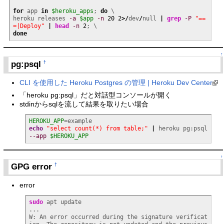
for
 app 
in
$heroku_apps
; 
do
 \

heroku releases 
-a
$app
-n
20
2
>/
dev
/
null 
|
grep
-P
"==
=|Deploy"
|
head
-n
2
done
↑
pg:psql
†
CLI を使用した Heroku Postgres の管理 | Heroku Dev Center
「heroku pg:psql」だと対話型コンソールが開く
stdinからsqlを流して結果を取りたい場合
HEROKU_APP
echo
"select count(*) from table;"
|
 heroku pg:psql 
--app
$HEROKU_APP
↑
GPG error
†
error
sudo
 apt update

...

W: An error occurred during the signature verificat