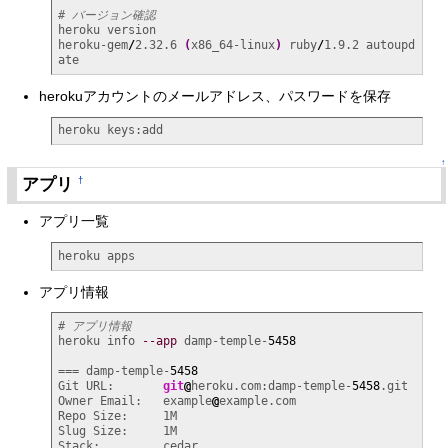
# バージョン確認
heroku version

heroku-gem
/
2.32.6 
(
x86_64-linux
)
 ruby
/
1.9.2 autoupd
ate
herokuアカウントのメールアドレス、パスワードを保存
heroku keys:add
↑
アプリ
†
アプリ一覧
heroku apps
アプリ情報
# アプリ情報
heroku info 
--app
 damp-temple-
5458
=== damp-temple-
5458
Git URL:       
git
@
heroku.com:damp-temple-
5458
.git

Owner Email:   example
@
example.com

Repo Size:     1M

Slug Size:     1M

Stack:         cedar
