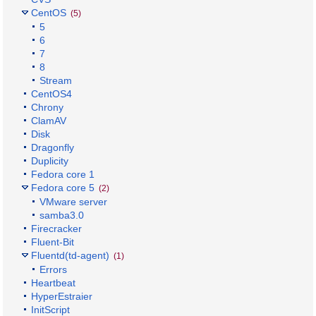
CentOS
(5)
5
6
7
8
Stream
CentOS4
Chrony
ClamAV
Disk
Dragonfly
Duplicity
Fedora core 1
Fedora core 5
(2)
VMware server
samba3.0
Firecracker
Fluent-Bit
Fluentd(td-agent)
(1)
Errors
Heartbeat
HyperEstraier
InitScript