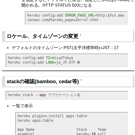
開かれる。HTTP STATUS 503になる
heroku config:add 
ERROR_PAGE_URL
=http:
//
s3.ama
zonaws.com
/
heroku_pages
/
error.html
↑
ロケール、タイムゾーンの変更
†
デフォルトのタイムゾーン:PST(太平洋標準時)=JST - 17
heroku config:add 
TZ
=Asia
/
Tokyo

heroku config:add 
LANG
=ja_JP.UTF-
8
↑
stackの確認(bamboo, cedar等)
†
heroku stack 
--app
 アプリケーション名
一覧で表示
heroku plugins:install apps-table

heroku apps:table

App Name                    Stack     Team

example1                    heroku-
18
 null