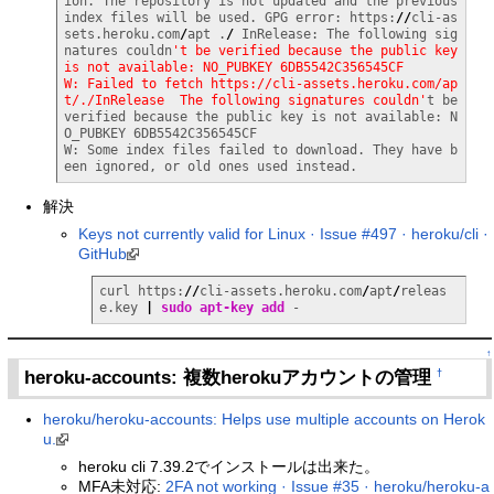
ion. The repository is not updated and the previous 
index files will be used. GPG error: https:
//
cli-as
sets.heroku.com
/
apt .
/
 InRelease: The following sig
natures couldn
't be verified because the public key 
is not available: NO_PUBKEY 6DB5542C356545CF

W: Failed to fetch https://cli-assets.heroku.com/ap
t/./InRelease  The following signatures couldn'
t be 
verified because the public key is not available: N
O_PUBKEY 6DB5542C356545CF

W: Some index files failed to download. They have b
een ignored, or old ones used instead.
解決
Keys not currently valid for Linux · Issue #497 · heroku/cli ·
GitHub
curl https:
//
cli-assets.heroku.com
/
apt
/
releas
e.key 
|
sudo
apt-key add
 -
↑
heroku-accounts: 複数herokuアカウントの管理
†
heroku/heroku-accounts: Helps use multiple accounts on Herok
u.
heroku cli 7.39.2でインストールは出来た。
MFA未対応:
2FA not working · Issue #35 · heroku/heroku-a