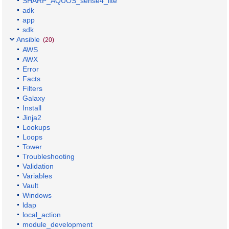
SHARP_AQUOS_sense4_lite
adk
app
sdk
Ansible
(20)
AWS
AWX
Error
Facts
Filters
Galaxy
Install
Jinja2
Lookups
Loops
Tower
Troubleshooting
Validation
Variables
Vault
Windows
ldap
local_action
module_development