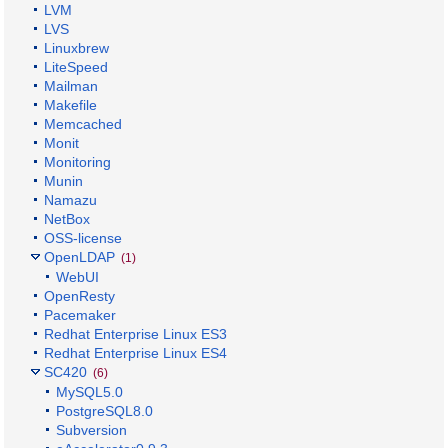
LVM
LVS
Linuxbrew
LiteSpeed
Mailman
Makefile
Memcached
Monit
Monitoring
Munin
Namazu
NetBox
OSS-license
OpenLDAP
(1)
WebUI
OpenResty
Pacemaker
Redhat Enterprise Linux ES3
Redhat Enterprise Linux ES4
SC420
(6)
MySQL5.0
PostgreSQL8.0
Subversion