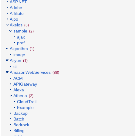
ASP.NET
Adobe
Affiliate
Aipo
Akelos
(3)
sample
(2)
ajax
pref
Algorithm
(1)
image
Aliyun
(1)
cli
AmazonWebServices
(88)
ACM
APIGateway
Alexa
Athena
(2)
CloudTrail
Example
Backup
Batch
Bedrock
Billing