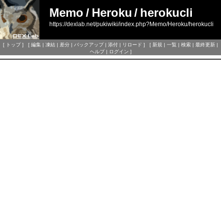
Memo
/
Heroku
/
herokucli
https://dexlab.net/pukiwiki/index.php?Memo/Heroku/herokucli
[
トップ
] [
編集
|
凍結
|
差分
|
バックアップ
|
添付
|
リロード
] [
新規
|
一覧
|
検索
|
最終更新
|
ヘルプ
|
ログイン
]