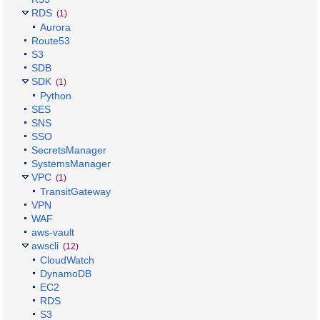
RDS
(1)
Aurora
Route53
S3
SDB
SDK
(1)
Python
SES
SNS
SSO
SecretsManager
SystemsManager
VPC
(1)
TransitGateway
VPN
WAF
aws-vault
awscli
(12)
CloudWatch
DynamoDB
EC2
RDS
S3