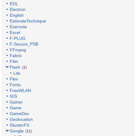
EOL
Electron
English
EstimateTechnique
Evernote
Excel
F-PLUG
F-Secure_PSB
FFmpeg
Fabric
Filer
Flash
(1)
Lite
Flex
Fonts
FreeWLAN
GIS
Gainer
Game
GameDev
Geolocation
GlusterFS
Google
(11)