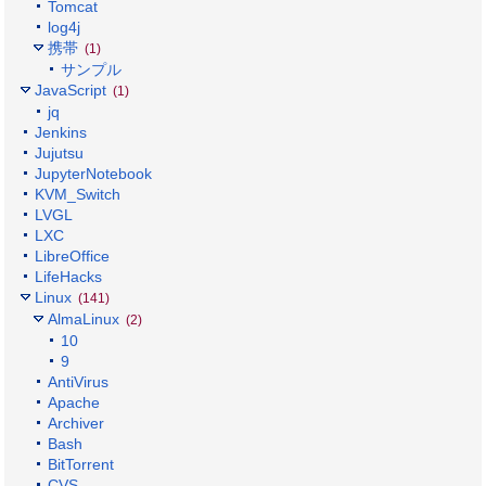
Tomcat
log4j
携帯
(1)
サンプル
JavaScript
(1)
jq
Jenkins
Jujutsu
JupyterNotebook
KVM_Switch
LVGL
LXC
LibreOffice
LifeHacks
Linux
(141)
AlmaLinux
(2)
10
9
AntiVirus
Apache
Archiver
Bash
BitTorrent
CVS