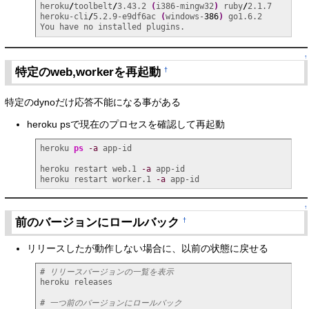
heroku
/
toolbelt
/
3.43.2 
(
i386-mingw32
)
 ruby
/
2.1.7

heroku-cli
/
5.2.9-e9df6ac 
(
windows-
386
)
 go1.6.2

You have no installed plugins.
↑
特定のweb,workerを再起動
†
特定のdynoだけ応答不能になる事がある
heroku psで現在のプロセスを確認して再起動
heroku 
ps
-a
 app-id

heroku restart web.1 
-a
 app-id

heroku restart worker.1 
-a
 app-id
↑
前のバージョンにロールバック
†
リリースしたが動作しない場合に、以前の状態に戻せる
# リリースバージョンの一覧を表示
heroku releases

# 一つ前のバージョンにロールバック