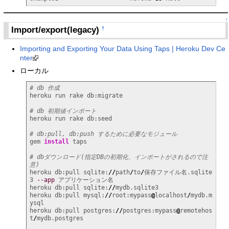
↑
Import/export(legacy)
†
Importing and Exporting Your Data Using Taps | Heroku Dev Ce
nter
ローカル
# db 作成
heroku run rake db:migrate

# db 初期値インポート
heroku run rake db:seed

# db:pull, db:push するために必要なモジュール
gem 
install
 taps

# dbダウンロード(指定DBの初期化、インポートがされるので注
意)
heroku db:pull sqlite:
//
path
/
to
/
保存ファイル名.sqlite
3 
--app
 アプリケーション名

heroku db:pull sqlite:
//
mydb.sqlite3

heroku db:pull mysql:
//
root:mypass
@
localhost
/
mydb.m
ysql

heroku db:pull postgres:
//
postgres:mypass
@
remotehos
t
/
mydb.postgres
