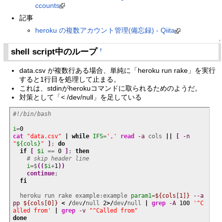
ccounts
記事
heroku の複数アカウント管理(備忘録) - Qiita
↑
shell script中のループ
†
data.csv が複数行ある場合、単純に「heroku run rake」を実行
すると1行目を処理して止まる。
これは、stdinがherokuコマンドに取られるためのようだ。
対策として「< /dev/null」を足している
#!/bin/bash
i
=
0
cat
"data.csv"
|
while
IFS
=
','
read
-a
 cols 
||
[
-n
"
${cols}
"
]
; 
do
if
[
$i
 == 
0
]
; 
then
# skip header line
i
=$
(
(
$i
+
1
)
)
continue
;

fi
  heroku run rake example:example 
param1
=
${cols[1]}
--a
pp
${cols[0]}
<
/
dev
/
null 
2
>/
dev
/
null 
|
grep
-A
100
'^C
alled from'
|
grep
-v
"^Called from"
done