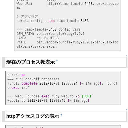
Web URL:       http:
//
damp-temple-
5458
.herokuapp.co
m
/
# アプリ設定
heroku config 
--app
 damp-temple-
5458
=== damp-temple-
5458
 Config Vars

GEM_PATH: vendor
/
bundle
/
ruby
/
1.9.1

LANG:     en_US.UTF-
8
PATH:     bin:vendor
/
bundle
/
ruby
/
1.9.1
/
bin:
/
usr
/
loc
al
/
bin:
/
usr
/
bin:
/
bin
↑
現在のプロセス数表示
†
heroku 
ps
=== run: one-off processes

run.1: 
complete
2012
/
10
/
01 
12
:05:
24
(
~ 14m ago
)
: 
`
bundl
e 
exec
 irb
`
=== web: 
`
bundle 
exec
 ruby web.rb 
-p
$PORT
`
web.1: up 
2012
/
10
/
01 
12
:01:
45
(
~ 18m ago
)
↑
httpアクセスログの表示
†