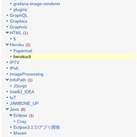
grafana-image-renderer
plugins
GraphQL
Graphics
Graphviz
HTML
(1)
5
Heroku
(2)
Papertrail
herokucli
IPTV
IPv6
ImageProcessing
InfoPath
(1)
JScript
IntelliJ_IDEA
IoT
JAWBONE_UP
Java
(8)
Eclipse
(1)
Cray
Eclipse3.1でiアプリ開発
Maven