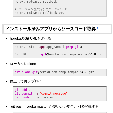
heroku releases:rollback

# バージョンを指定してロールバック
heroku releases:rollback v10
↑
インストール済みアプリからソースコード取得
†
herokuのGit URLを調べる
heroku info 
--app
 app_name 
|
grep
git
@
Git URL:       
git
@
heroku.com:damp-temple-
5458
.git
ローカルにclone
git clone
git
@
heroku.com:damp-temple-
5458
.git
修正して再デプロイ
git add
git commit
-m
"commit message"
git push
 origin master
"git push heroku master"が使いたい場合、別名登録する