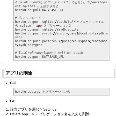
# heroku config のデータベースURLでも良い。db/developm
ent.sqlite3 が上書きされる
heroku db:pull DATABASE_URL

# dbアップロード
heroku db:push sqlite:
//
path
/
to
/
アップロードファイル
名.sqlite 
--app
 アプリケーション名

heroku db:push sqlite:
//
mydb.sqlite

heroku db:push mysql:
//
root:mypass
@
localhost
/
mydb.m
ysql

heroku db:push postgres:
//
postgres:mypass
@
remotehos
t
/
mydb.postgres

# localのdb/development.sqlite3 をpush
heroku db:push DATABASE_URL
↑
アプリの削除
†
CUI
heroku destroy アプリケーション名
GUI
該当アプリを選択 > Settings
Delete app... > アプリケーション名を入力し削除