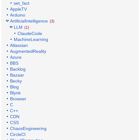
set_fact
AppleTV
Arduino
ArtificialIntelligence
(3)
LLM
(1)
ClaudeCode
MachineLearning
Atlassian
AugmentedReality
Azure
BBS
Backlog
Bazaar
Becky
Blog
Blynk
Browser
C
C++
CDN
CSS
ChaosEngineering
CircleCI