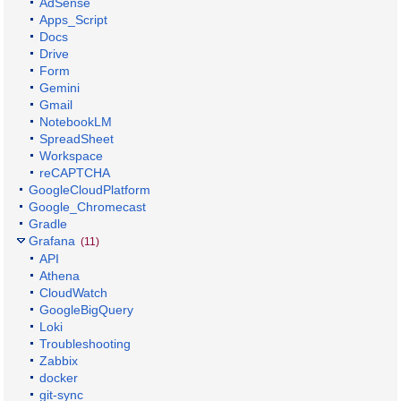
AdSense
Apps_Script
Docs
Drive
Form
Gemini
Gmail
NotebookLM
SpreadSheet
Workspace
reCAPTCHA
GoogleCloudPlatform
Google_Chromecast
Gradle
Grafana
(11)
API
Athena
CloudWatch
GoogleBigQuery
Loki
Troubleshooting
Zabbix
docker
git-sync