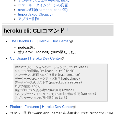
メンテナンス/エラー画面の表示
ロケール、タイムゾーンの変更
stackの確認(bamboo, cedar等)
Import/export(legacy)
アプリの削除
heroku cli: CLIコマンド
†
The Heroku CLI | Heroku Dev Center
node.js製。
昔(Heroku Toolbelt)はruby製だった。
CLI Usage | Heroku Dev Center
Webアプリケーションのバージョンアップ(release)

リリース管理機能(release / rollback)

メンテナンス画面への切り替え(maintenance)

データベースのバックアップ取得(pgbackups)

データベースのリストア(pgbackups:restore)

ログの確認(logs)

実行プロセスであるdyno数の変更(dynos)

バックグラウンドジョブであるworker数の変更(workers)

アプリケーションの再起動(restart)
Platform Features | Heroku Dev Center
コマンド引数 "--app app_name" を省略するには .git/config に[re