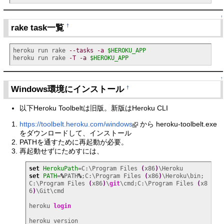
↑
rake task一覧
†
heroku run rake 
--tasks
-a
$HEROKU_APP
heroku run rake 
-T
-a
$HEROKU_APP
↑
Windows環境にインストール
†
以下Heroku Toolbeltは旧版。新版はHeroku CLI
https://toolbelt.heroku.com/windows
から heroku-toolbelt.exe
をダウンロードして、インストール
PATHを通すために再起動が必要。
再起動せずにためすには、
set
HerokuPath
=C:\Program Files 
(
x86
)
set
PATH
=
%
PATH
%
;C:\Program Files 
(
x86
)
\Heroku\bin;
C:\Program Files 
(
x86
)
\
git
\cmd;C:\Program Files 
(
x8
6
)
\Git\cmd

heroku 
login
heroku version
