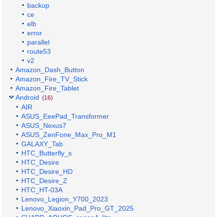
backup
ce
elb
error
parallel
route53
v2
Amazon_Dash_Button
Amazon_Fire_TV_Stick
Amazon_Fire_Tablet
Android
(16)
AIR
ASUS_EeePad_Transformer
ASUS_Nexus7
ASUS_ZenFone_Max_Pro_M1
GALAXY_Tab
HTC_Butterfly_s
HTC_Desire
HTC_Desire_HD
HTC_Desire_Z
HTC_HT-03A
Lenovo_Legion_Y700_2023
Lenovo_Xiaoxin_Pad_Pro_GT_2025