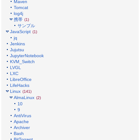
Maven
Tomcat
log4j
携帯
(1)
サンプル
JavaScript
(1)
jq
Jenkins
Jujutsu
JupyterNotebook
KVM_Switch
LVGL
LXC
LibreOffice
LifeHacks
Linux
(141)
AlmaLinux
(2)
10
9
AntiVirus
Apache
Archiver
Bash
BitTorrent