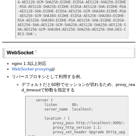
A-AES128-GCM-SHA256:ECDHE-ECDSA-AES128-SHA256:ECDHE
-RSA-AES128-SHA256:ECDHE-ECDSA-AES128-SHA:ECDHE-RSA
-AES128-SHA:ECDHE-ECDSA-AES256-GCM-SHA384:ECDHE-RSA
-AES256-GCM-SHA384:ECDHE-ECDSA-AES256-SHA384:ECDHE-
RSA-AES256-SHA384:ECDHE-RSA-AES256-SHA:ECDHE-ECDSA-
AES256-SHA:AES128-GCM-SHA256:AES128-SHA256:AES128-S
HA:AES256-GCM-SHA384:AES256-SHA256:AES256-SHA:DES-C
BC3-SHA';
↑
WebSocket
†
nginx 1.3以上対応
WebSocket proxying
リバースプロキシとして利用する例。
デフォルトだと60秒でセッションが切れるため、proxy_rea
d_timeoutで秒数を指定する
    server {

        listen       80;

        server_name  localhost;

        location / {

            proxy_pass http://localhost:3000/;

            proxy_http_version 1.1;

            proxy_set_header Upgrade $http_upg