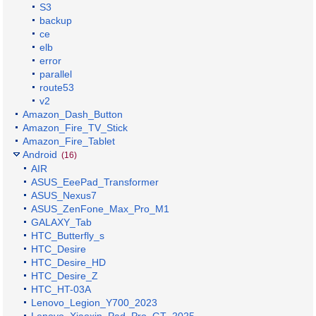
S3
backup
ce
elb
error
parallel
route53
v2
Amazon_Dash_Button
Amazon_Fire_TV_Stick
Amazon_Fire_Tablet
Android
(16)
AIR
ASUS_EeePad_Transformer
ASUS_Nexus7
ASUS_ZenFone_Max_Pro_M1
GALAXY_Tab
HTC_Butterfly_s
HTC_Desire
HTC_Desire_HD
HTC_Desire_Z
HTC_HT-03A
Lenovo_Legion_Y700_2023
Lenovo_Xiaoxin_Pad_Pro_GT_2025