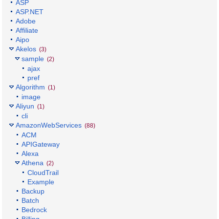
ASP
ASP.NET
Adobe
Affiliate
Aipo
Akelos
(3)
sample
(2)
ajax
pref
Algorithm
(1)
image
Aliyun
(1)
cli
AmazonWebServices
(88)
ACM
APIGateway
Alexa
Athena
(2)
CloudTrail
Example
Backup
Batch
Bedrock
Billing