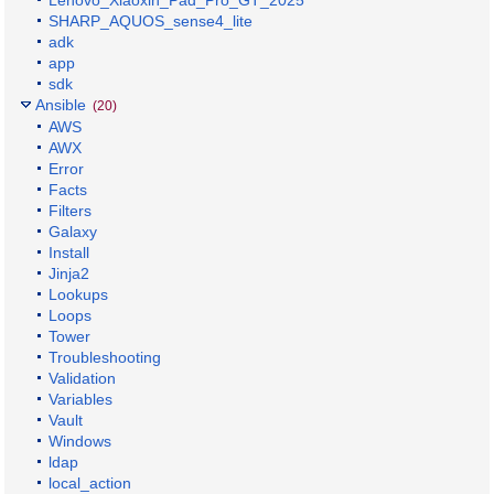
SHARP_AQUOS_sense4_lite
adk
app
sdk
Ansible
(20)
AWS
AWX
Error
Facts
Filters
Galaxy
Install
Jinja2
Lookups
Loops
Tower
Troubleshooting
Validation
Variables
Vault
Windows
ldap
local_action