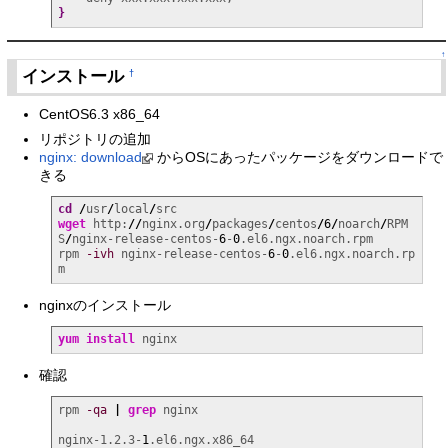
}
↑
インストール
†
CentOS6.3 x86_64
リポジトリの追加
nginx: download
からOSにあったパッケージをダウンロードで
きる
cd
/
usr
/
local
/
wget
 http:
//
nginx.org
/
packages
/
centos
/
6
/
noarch
/
RPM
S
/
nginx-release-centos-
6
-
0
.el6.ngx.noarch.rpm

rpm 
-ivh
 nginx-release-centos-
6
-
0
.el6.ngx.noarch.rp
m
nginxのインストール
yum install
 nginx
確認
rpm 
-qa
|
grep
 nginx

nginx-1.2.3-
1
.el6.ngx.x86_64
