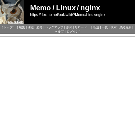
Memo
/
Linux
/
nginx
https://dexlab.net/pukiwiki/?Memo/Linux/nginx
[
トップ
] [
編集
|
凍結
|
差分
|
バックアップ
|
添付
|
リロード
] [
新規
|
一覧
|
検索
|
最終更新
|
ヘルプ
|
ログイン
]