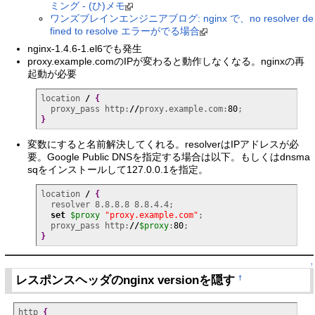
ミング - (ひ)メモ
ワンズブレインエンジニアブログ: nginx で、no resolver de
fined to resolve エラーがでる場合
nginx-1.4.6-1.el6でも発生
proxy.example.comのIPが変わると動作しなくなる。nginxの再
起動が必要
location 
/
{
  proxy_pass http:
//
proxy.example.com:
80
}
変数にすると名前解決してくれる。resolverはIPアドレスが必
要。Google Public DNSを指定する場合は以下。もしくはdnsma
sqをインストールして127.0.0.1を指定。
location 
/
{
  resolver 8.8.8.8 8.8.4.4;

set
$proxy
"proxy.example.com"
;

  proxy_pass http:
//
$proxy
:
80
}
↑
レスポンスヘッダのnginx versionを隠す
†
http 
{