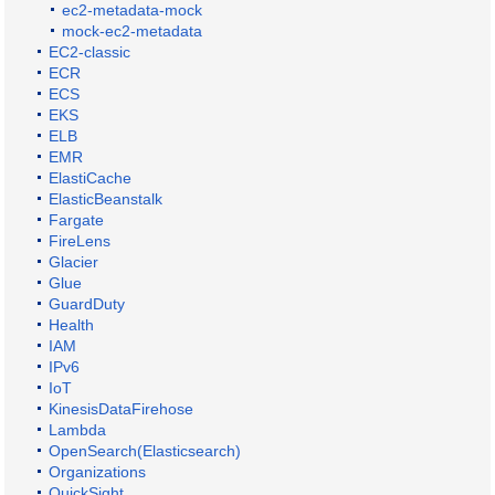
ec2-metadata-mock
mock-ec2-metadata
EC2-classic
ECR
ECS
EKS
ELB
EMR
ElastiCache
ElasticBeanstalk
Fargate
FireLens
Glacier
Glue
GuardDuty
Health
IAM
IPv6
IoT
KinesisDataFirehose
Lambda
OpenSearch(Elasticsearch)
Organizations
QuickSight