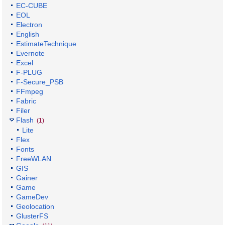
EC-CUBE
EOL
Electron
English
EstimateTechnique
Evernote
Excel
F-PLUG
F-Secure_PSB
FFmpeg
Fabric
Filer
Flash
(1)
Lite
Flex
Fonts
FreeWLAN
GIS
Gainer
Game
GameDev
Geolocation
GlusterFS