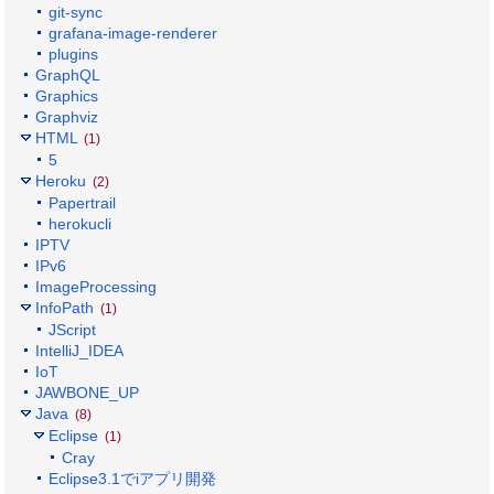
git-sync
grafana-image-renderer
plugins
GraphQL
Graphics
Graphviz
HTML
(1)
5
Heroku
(2)
Papertrail
herokucli
IPTV
IPv6
ImageProcessing
InfoPath
(1)
JScript
IntelliJ_IDEA
IoT
JAWBONE_UP
Java
(8)
Eclipse
(1)
Cray
Eclipse3.1でiアプリ開発