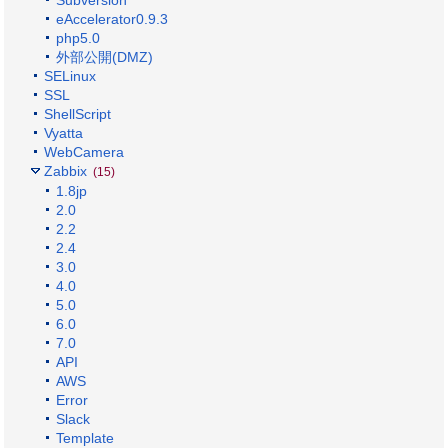
eAccelerator0.9.3
php5.0
外部公開(DMZ)
SELinux
SSL
ShellScript
Vyatta
WebCamera
Zabbix
(15)
1.8jp
2.0
2.2
2.4
3.0
4.0
5.0
6.0
7.0
API
AWS
Error
Slack
Template