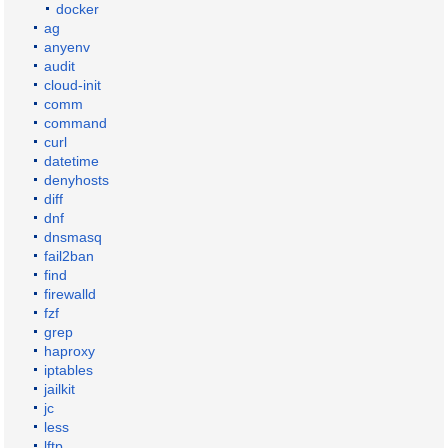
docker
ag
anyenv
audit
cloud-init
comm
command
curl
datetime
denyhosts
diff
dnf
dnsmasq
fail2ban
find
firewalld
fzf
grep
haproxy
iptables
jailkit
jc
less
lftp