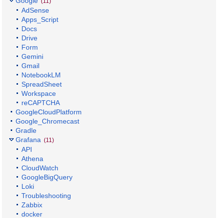
Google
(11)
AdSense
Apps_Script
Docs
Drive
Form
Gemini
Gmail
NotebookLM
SpreadSheet
Workspace
reCAPTCHA
GoogleCloudPlatform
Google_Chromecast
Gradle
Grafana
(11)
API
Athena
CloudWatch
GoogleBigQuery
Loki
Troubleshooting
Zabbix
docker