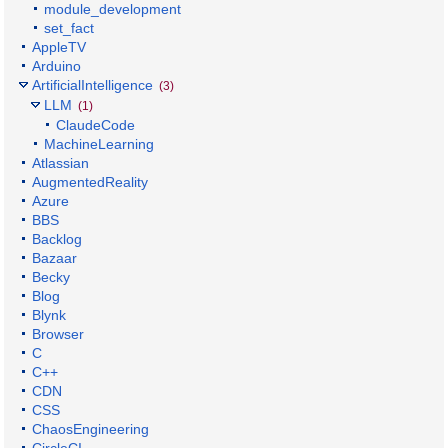
module_development
set_fact
AppleTV
Arduino
ArtificialIntelligence
(3)
LLM
(1)
ClaudeCode
MachineLearning
Atlassian
AugmentedReality
Azure
BBS
Backlog
Bazaar
Becky
Blog
Blynk
Browser
C
C++
CDN
CSS
ChaosEngineering
CircleCI