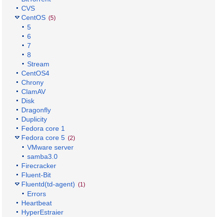
CVS
CentOS
(5)
5
6
7
8
Stream
CentOS4
Chrony
ClamAV
Disk
Dragonfly
Duplicity
Fedora core 1
Fedora core 5
(2)
VMware server
samba3.0
Firecracker
Fluent-Bit
Fluentd(td-agent)
(1)
Errors
Heartbeat
HyperEstraier