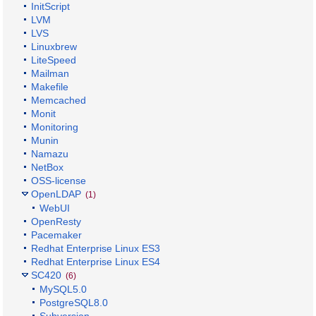
InitScript
LVM
LVS
Linuxbrew
LiteSpeed
Mailman
Makefile
Memcached
Monit
Monitoring
Munin
Namazu
NetBox
OSS-license
OpenLDAP
(1)
WebUI
OpenResty
Pacemaker
Redhat Enterprise Linux ES3
Redhat Enterprise Linux ES4
SC420
(6)
MySQL5.0
PostgreSQL8.0
Subversion