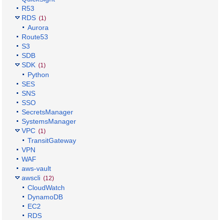
R53
RDS
(1)
Aurora
Route53
S3
SDB
SDK
(1)
Python
SES
SNS
SSO
SecretsManager
SystemsManager
VPC
(1)
TransitGateway
VPN
WAF
aws-vault
awscli
(12)
CloudWatch
DynamoDB
EC2
RDS