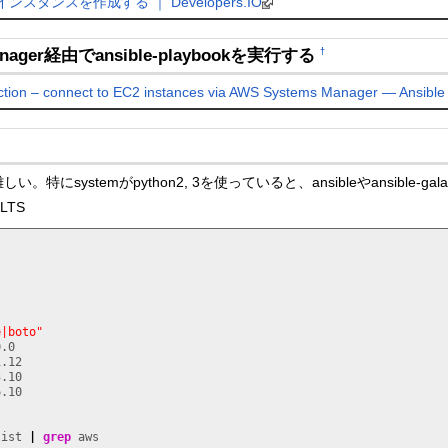
 EC2インスタンスを作成する ｜ Developers.IO
Manager経由でansible-playbookを実行する
†
ion – connect to EC2 instances via AWS Systems Manager — Ansibl
しい。特にsystemがpython2, 3を使っていると、ansibleやansible-
 LTS
e|boto"
.0

.12

.10

.10

list 
|
grep
 aws
