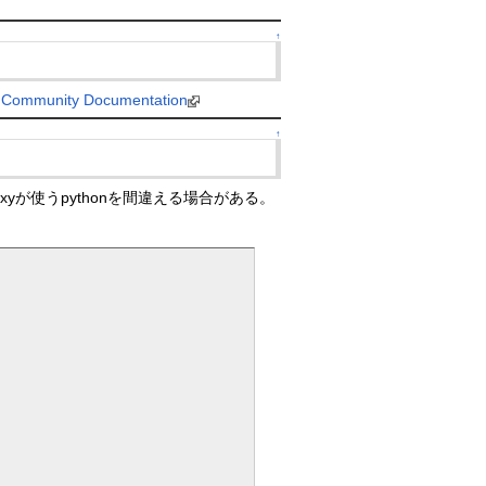
↑
e Community Documentation
↑
galaxyが使うpythonを間違える場合がある。