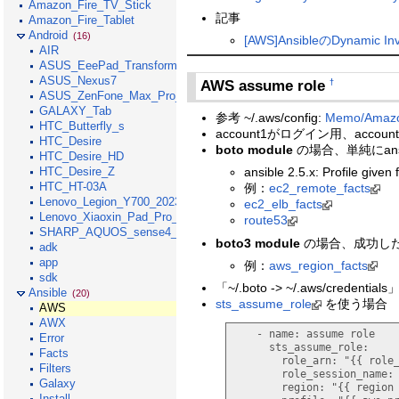
Amazon_Fire_TV_Stick
記事
Amazon_Fire_Tablet
Android
(16)
[AWS]AnsibleのDynam
AIR
ASUS_EeePad_Transformer
ASUS_Nexus7
AWS assume role
†
ASUS_ZenFone_Max_Pro_M1
GALAXY_Tab
参考 ~/.aws/config:
Memo/Amazo
HTC_Butterfly_s
account1がログイン用、accoun
HTC_Desire
boto module
の場合、単純にansi
HTC_Desire_HD
HTC_Desire_Z
ansible 2.5.x: Profile given
HTC_HT-03A
例：
ec2_remote_facts
Lenovo_Legion_Y700_2023
ec2_elb_facts
Lenovo_Xiaoxin_Pad_Pro_GT_2025
route53
SHARP_AQUOS_sense4_lite
boto3 module
の場合、成功し
adk
app
例：
aws_region_facts
sdk
「~/.boto -> ~/.aws/cred
Ansible
(20)
sts_assume_role
を使う場合
AWS
AWX
    - name
: 
assume role
Error
      sts_assume_role
:
Facts
        role_arn
: 
"{{ role
Filters
        role_session_name
:
Galaxy
        region
: 
"{{ region
Install