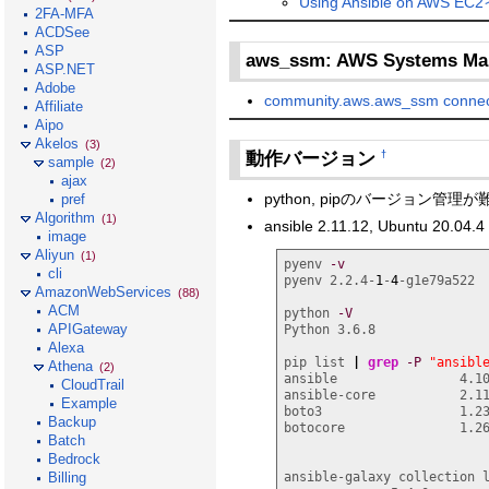
Using Ansible on AWS
2FA-MFA
ACDSee
ASP
aws_ssm: AWS Systems 
ASP.NET
Adobe
community.aws.aws_ssm connect
Affiliate
Aipo
Akelos
(3)
動作バージョン
†
sample
(2)
ajax
python, pipのバージョン管理が難
pref
Algorithm
(1)
ansible 2.11.12, Ubuntu 20.04.4
image
Aliyun
(1)
pyenv 
-v
cli
pyenv 2.2.4-
1
-
4
-g1e79a522

AmazonWebServices
(88)
ACM
python 
-V
APIGateway
Python 3.6.8

Alexa
pip list 
|
grep
-P
"ansibl
Athena
(2)
ansible                4.10
CloudTrail
ansible-core           2.11
Example
boto3                  1.23
Backup
botocore               1.26
Batch
Bedrock
ansible-galaxy collection 
Billing