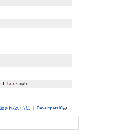
rofile
 example
ない方法 ｜ DevelopersIO
↑