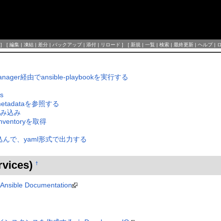
] [
編集
|
凍結
|
差分
|
バックアップ
|
添付
|
リロード
] [
新規
|
一覧
|
検索
|
最終更新
|
ヘルプ
|
 Manager経由でansible-playbookを実行する
s
c2 metadataを参照する
の読み込み
inventoryを取得
込んで、yaml形式で出力する
vices)
†
Ansible Documentation