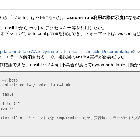
e？)か「~/.boto」は不用になった。
assume role利用の際に邪魔にな
にある場合、ansibleからその中のアクセスキー等を利用したい。
オプションで boto configの値を指定でき、フォーマットはaws config
update or delete AWS Dynamo DB tables. — Ansible Documentation
c
エラーが解消されるまで、複数回のansible実行が必要だった
.24.0で動作確認できた。ansible v2.4.xは不具合があってdynamodb_tableは動
k ~/.boto
edentials dest=~/.boto state=link
b table
rofile }}"
gion }}"
 item }}"
# ドキュメントでは required:no だが、実行時にエラーが出るた