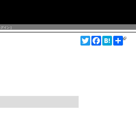
ログイン
]
T
F
H
S
w
a
a
h
i
c
t
a
t
e
e
r
t
b
n
e
e
o
a
r
o
k