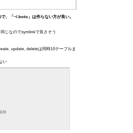
るので、「~/.boto」は作らない方が良い。
と同じなのでsymlinkで良さそう
reate, update, deleteは同時10テーブルま
かない
め追加