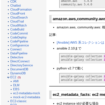
amazon.aws    5.4.0

CDK
community.aws 5.4.0
Chatbot
CloudFormation
CloudFront
CloudSearch
amazon.aws,community.aw
CloudTrail
CloudWatch
amazon.aws, communit
CodeBuild
CodeCommit
記事:
CodeDeploy
CodePipeline
[Ansible] AWS 系コレクションは 
Configservice
ansible 2.10まで
Connect
DataPipeline
ansible-galaxy collection 
Detective
ansible-galaxy collection 
DirectConnect
DirectoryService
python v2.7で動く
DocumentDB
DynamoDB
ansible-galaxy collection 
EC2
(5)
ansible-galaxy collection 
AMI
DLM
EBS
ec2-metadata-mock
ec2_metadata_facts: ec
mock-ec2-metadata
EC2-classic
ec2 instance idが必要な場合