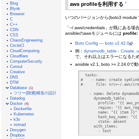
Blog
aws profileを利用する
†
Blynk
Browser
いつのバージョンから(boto3 modul
C
C++
「~/.aws/credentials」が既
CDN
ansibleのawsモジュールには
profile:
CSS
ChaosEngineering
Boto Config — boto v2.42.0
CircleCI
例：
dynamodb_table - Create, 
CloudComputing
Cloudflare
で。それ以上はエラーになるため、
ComputerSecurity
ansible v2.1, boto >= 2
Consul
Creative
  tasks
DNS
#    - name: create symlin
DTM
#      file: src=~/.aws/cr
Database
(1)
ツリー(階層)構造の設計
    - name
: 
Delete dynamod
Datadog
      dynamodb_table
:
        profile
: 
"{{ aws_p
Docker
(4)
        region
: 
"{{ aws_re
Dockerfile
        name
: 
"{{ item }}"
Kubernetes
        hash_key_name
: 
"{{
k3s
        state
: 
absent
nomad
      with_items
Doxygen
        - test
Dropbox