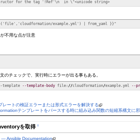
tructor for the tag '!Ref'\n  in \"<unicode string>
p('file','cloudformation/example.yml') | from_yaml }}"
」が不用な点が注意
で構文のチェックで、実行時にエラーが出る事もある。
e-template 
--template-body
 file:
//
cloudformation
/
example.yml 
--p
ion テンプレートの検証エラーまたは形式エラーを解決する
udFormationテンプレートをパースする時に組み込み関数の短縮系構文に邪魔され
inventoryを取得
†
y — Ansible Documentation