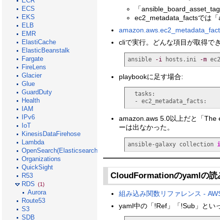
ECR
「ansible_board_asset
ECS
EKS
ec2_metadata_factsでは
ELB
amazon.aws.ec2_metadata_facts 
EMR
ElastiCache
cliで実行。どんな項目が取得で
ElasticBeanstalk
Fargate
ansible 
-i
 hosts.ini 
-m
 ec
FireLens
Glacier
playbookに足す場合:
Glue
GuardDuty
  tasks
Health
  - ec2_metadata_facts:
IAM
IPv6
amazon.aws 5.0以上だと「The err
IoT
ーは出なかった。
KinesisDataFirehose
Lambda
ansible-galaxy collection 
OpenSearch(Elasticsearch)
Organizations
QuickSight
CloudFormationのyaml
R53
RDS
(1)
Aurora
組み込み関数リファレンス - AWS Cl
Route53
yaml中の「!Ref」「!Sub」
S3
SDB