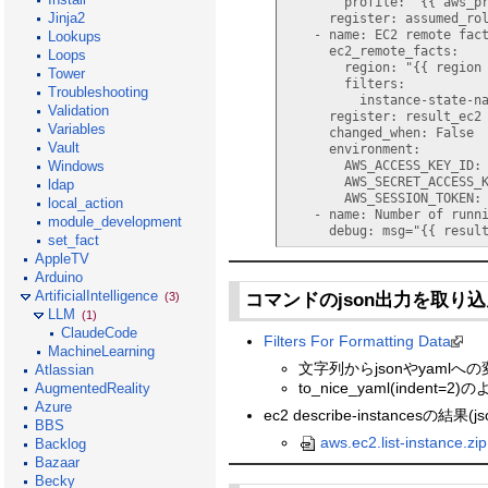
        profile
: 
"{{ aws_p
Jinja2
      register
: 
assumed_ro
    - name
: 
EC2 remote fac
Lookups
      ec2_remote_facts
:
Loops
        region
: 
"{{ region
Tower
        filters
:
Troubleshooting
          instance-state-
Validation
      register
: 
result_ec2
Variables
      changed_when
: 
False
Vault
      environment
:
Windows
        AWS_ACCESS_KEY_ID
:
        AWS_SECRET_ACCESS_
ldap
        AWS_SESSION_TOKEN
:
local_action
    - name
: 
Number of runn
module_development
      debug
: 
msg=
"{{ resul
set_fact
AppleTV
Arduino
ArtificialIntelligence
コマンドのjson出力を取り
(3)
LLM
(1)
ClaudeCode
Filters For Formatting Data
MachineLearning
文字列からjsonやyamlへ
Atlassian
to_nice_yaml(indent
AugmentedReality
Azure
ec2 describe-instances
BBS
aws.ec2.list-instance.zip
Backlog
Bazaar
Becky