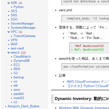
could not determine a cons
SDK
(1)
Python
vars.yml:
SES
SNS
  template_body
: 
"{{ looku
SSO
SecretsManager
置換する。関数によって「Fn::
SystemsManager
VPC
(1)
「!Ref」->「Ref:」
TransitGateway
「!Sub」->「Fn::Sub:」
VPN
WAF
- !Ref AwsAccountId
aws-vault
+ Ref: AwsAccountId
awscli
(12)
CloudWatch
awscliを使った検証。あくま
DynamoDB
EC2
aws cloudformation validat
RDS
S3
記事
backup
AWS CloudFormat
ce
elb
【小ネタ】PythonでClo
error
parallel
route53
Dynamic Inventory: 動的に
v2
Amazon_Dash_Button
Working With Dynamic Inventor