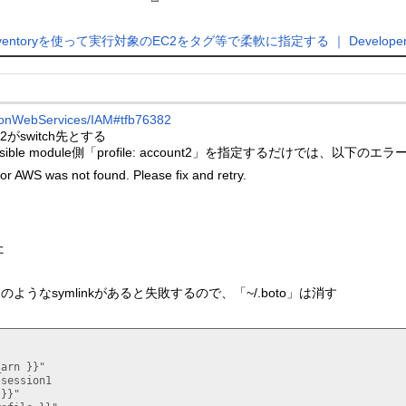
ic Inventoryを使って実行対象のEC2をタグ等で柔軟に指定する ｜ Developer
nWebServices/IAM#tfb76382
t2がswitch先とする
ble module側「profile: account2」を指定するだけでは、以下の
 for AWS was not found. Please fix and retry.
た
entials」のようなsymlinkがあると失敗するので、「~/.boto」は消す
_arn }}"
 
session1
 }}"