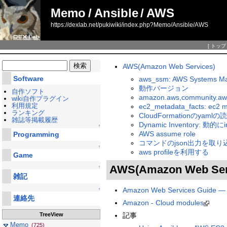
Memo
/
Ansible
/
AWS
https://dexlab.net/pukiwiki/index.php?Memo/Ansible/AWS
[
トップ
AWS(Amazon Web Services)
Software
aws_ssm: AWS Systems
動作バージョン
自作ソフト
amazon.aws,community.aw
wiki自作プラグイン
利用規定
ec2_metadata_facts: e
ランキング
CloudFormationのyaml
雑誌等掲載履歴
Dynamic Inventory: 動的に
↑
AWS assume role
Programming
コマンドのjson出力を取り
↑
aws profileを利用する
Game
AWS(Amazon Web Ser
↑
雑記
Amazon Web Services Guide — 
↑
連絡先
Amazon - Cloud modules
TreeView
記事
Memo
(725)