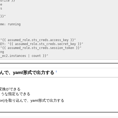
rofile }}"
le
ts
 }}"
name
: 
running
 
"{{ assumed_role.sts_creds.access_key }}"
KEY
: 
"{{ assumed_role.sts_creds.secret_key }}"
 
"{{ assumed_role.sts_creds.session_token }}"
ing
t_ec2.instances | count }}"
込んで、yaml形式で出力する
†
の変換ができる
=2)のような指定もできる
の結果(json)を取り込んで、yaml形式で出力する