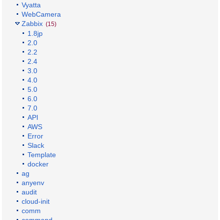
Vyatta
WebCamera
Zabbix
(15)
1.8jp
2.0
2.2
2.4
3.0
4.0
5.0
6.0
7.0
API
AWS
Error
Slack
Template
docker
ag
anyenv
audit
cloud-init
comm