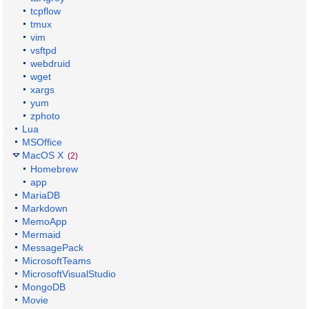
tcpflow
tmux
vim
vsftpd
webdruid
wget
xargs
yum
zphoto
Lua
MSOffice
MacOS X
(2)
Homebrew
app
MariaDB
Markdown
MemoApp
Mermaid
MessagePack
MicrosoftTeams
MicrosoftVisualStudio
MongoDB
Movie