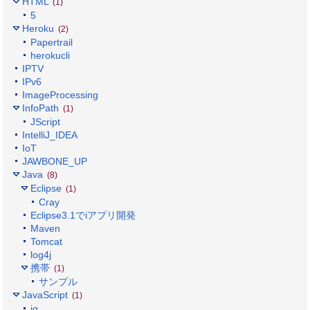
HTML
(1)
5
Heroku
(2)
Papertrail
herokucli
IPTV
IPv6
ImageProcessing
InfoPath
(1)
JScript
IntelliJ_IDEA
IoT
JAWBONE_UP
Java
(8)
Eclipse
(1)
Cray
Eclipse3.1でiアプリ開発
Maven
Tomcat
log4j
携帯
(1)
サンプル
JavaScript
(1)
jq