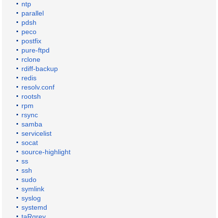
ntp
parallel
pdsh
peco
postfix
pure-ftpd
rclone
rdiff-backup
redis
resolv.conf
rootsh
rpm
rsync
samba
servicelist
socat
source-highlight
ss
ssh
sudo
symlink
syslog
systemd
taRgrey