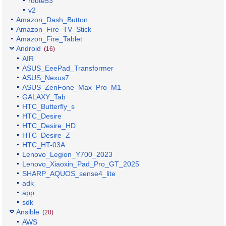
route53
v2
Amazon_Dash_Button
Amazon_Fire_TV_Stick
Amazon_Fire_Tablet
Android
(16)
AIR
ASUS_EeePad_Transformer
ASUS_Nexus7
ASUS_ZenFone_Max_Pro_M1
GALAXY_Tab
HTC_Butterfly_s
HTC_Desire
HTC_Desire_HD
HTC_Desire_Z
HTC_HT-03A
Lenovo_Legion_Y700_2023
Lenovo_Xiaoxin_Pad_Pro_GT_2025
SHARP_AQUOS_sense4_lite
adk
app
sdk
Ansible
(20)
AWS