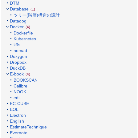
DTM
Database
(1)
ツリー(階層)構造の設計
Datadog
Docker
(4)
Dockerfile
Kubernetes
k3s
nomad
Doxygen
Dropbox
DuckDB
E-book
(4)
BOOKSCAN
Calibre
NOOK
edit
EC-CUBE
EOL
Electron
English
EstimateTechnique
Evernote