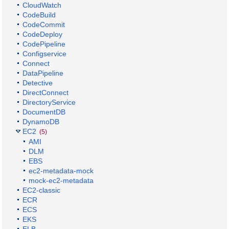
CloudWatch
CodeBuild
CodeCommit
CodeDeploy
CodePipeline
Configservice
Connect
DataPipeline
Detective
DirectConnect
DirectoryService
DocumentDB
DynamoDB
EC2
(5)
AMI
DLM
EBS
ec2-metadata-mock
mock-ec2-metadata
EC2-classic
ECR
ECS
EKS