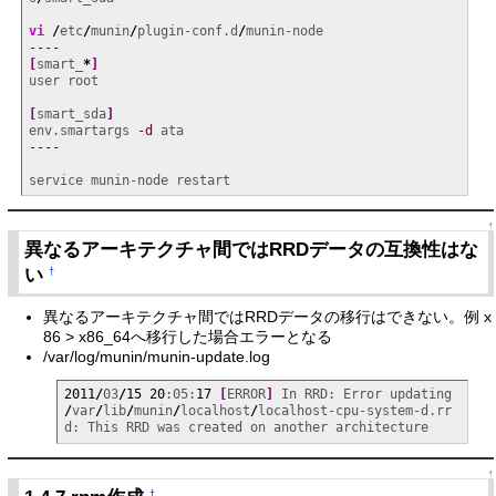
vi
/
etc
/
munin
/
plugin-conf.d
/
----
[
smart_
*
]
user root

[
smart_sda
]
env.smartargs 
-d
----
service munin-node restart
↑
異なるアーキテクチャ間ではRRDデータの互換性はな
い
†
異なるアーキテクチャ間ではRRDデータの移行はできない。例 x
86 > x86_64へ移行した場合エラーとなる
/var/log/munin/munin-update.log
2011
/
03
/
15
20
:05:
17
[
ERROR
]
 In RRD: Error updating 
/
var
/
lib
/
munin
/
localhost
/
localhost-cpu-system-d.rr
d: This RRD was created on another architecture
↑
†