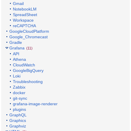
Gmail
NotebookLM
SpreadSheet
Workspace
reCAPTCHA
GoogleCloudPlatform
Google_Chromecast
Gradle
Grafana
(11)
API
Athena
CloudWatch
GoogleBigQuery
Loki
Troubleshooting
Zabbix
docker
git-sync
grafana-image-renderer
plugins
GraphQL
Graphics
Graphviz