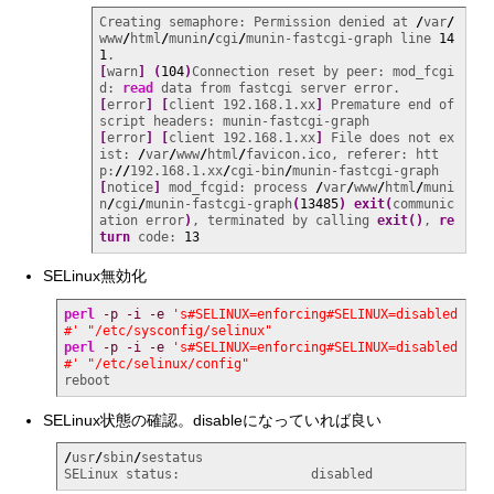
Creating semaphore: Permission denied at 
/
var
/
www
/
html
/
munin
/
cgi
/
munin-fastcgi-graph line 
14
1
[
warn
]
(
104
)
Connection reset by peer: mod_fcgi
d: 
read
[
error
]
[
client 192.168.1.xx
]
 Premature end of 
[
error
]
[
client 192.168.1.xx
]
 File does not ex
ist: 
/
var
/
www
/
html
/
favicon.ico, referer: htt
p:
//
192.168.1.xx
/
cgi-bin
/
[
notice
]
 mod_fcgid: process 
/
var
/
www
/
html
/
muni
n
/
cgi
/
munin-fastcgi-graph
(
13485
)
exit
(
communic
ation error
)
, terminated by calling 
exit
(
)
, 
re
turn
 code: 
13
SELinux無効化
perl
-p
-i
-e
's#SELINUX=enforcing#SELINUX=disabled
#'
"/etc/sysconfig/selinux"
perl
-p
-i
-e
's#SELINUX=enforcing#SELINUX=disabled
#'
"/etc/selinux/config"
reboot
SELinux状態の確認。disableになっていれば良い
/
usr
/
sbin
/
sestatus

SELinux status:                 disabled