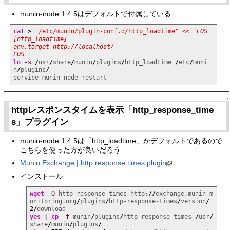
munin-node 1.4.5はデフォルトで付属している
cat
>
"/etc/munin/plugin-conf.d/http_loadtime"
<< 'EOS'

[http_loadtime]

env.target http://localhost/

EOS
ln
-s
/
usr
/
share
/
munin
/
plugins
/
http_loadtime 
/
etc
/
muni
n
/
plugins
/
service munin-node restart
↑
httpレスポンスタイムを表示「http_response_time
s」プラグイン
†
munin-node 1.4.5は「http_loadtime」がデフォルトであるので
こちらを使った方が良いだろう
Munin Exchange | http response times plugin
インストール
wget
-O
 http_response_times http:
//
exchange.munin-m
onitoring.org
/
plugins
/
http-response-times
/
version
/
2
/
yes
|
cp
-f
 munin
/
plugins
/
http_response_times 
/
usr
/
share
/
munin
/
plugins
/