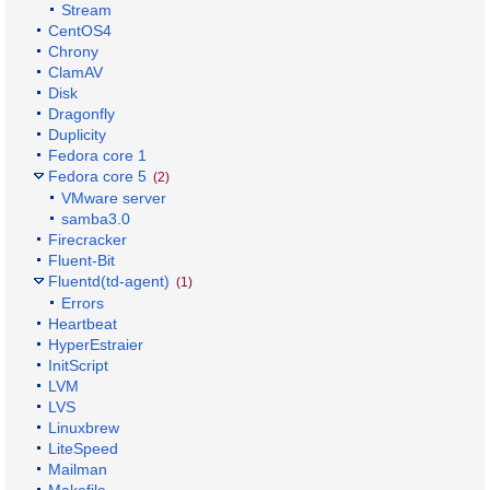
Stream
CentOS4
Chrony
ClamAV
Disk
Dragonfly
Duplicity
Fedora core 1
Fedora core 5
(2)
VMware server
samba3.0
Firecracker
Fluent-Bit
Fluentd(td-agent)
(1)
Errors
Heartbeat
HyperEstraier
InitScript
LVM
LVS
Linuxbrew
LiteSpeed
Mailman