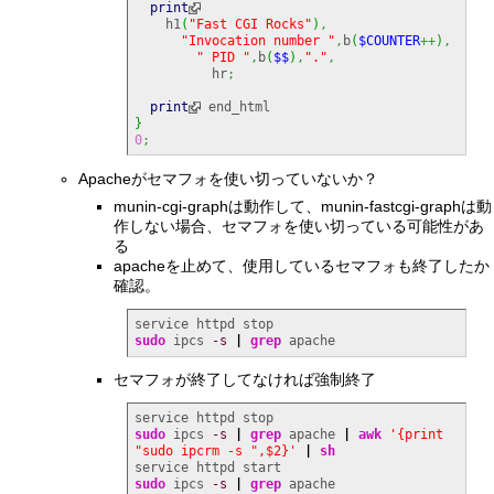
print
    h1
(
"Fast CGI Rocks"
)
,
"Invocation number "
,
b
(
$COUNTER
++
)
,
" PID "
,
b
(
$$
)
,
"."
,
          hr
;
print
}
0
;
Apacheがセマフォを使い切っていないか？
munin-cgi-graphは動作して、munin-fastcgi-graphは動
作しない場合、セマフォを使い切っている可能性があ
る
apacheを止めて、使用しているセマフォも終了したか
確認。
sudo
 ipcs 
-s
|
grep
 apache
セマフォが終了してなければ強制終了
sudo
 ipcs 
-s
|
grep
 apache 
|
awk
'{print 
"sudo ipcrm -s ",$2}'
|
sh
sudo
 ipcs 
-s
|
grep
 apache