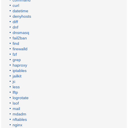
command
curl
datetime
denyhosts
diff
dnf
dnsmasq
fail2ban
find
firewalld
fzf
grep
haproxy
iptables
jailkit
jc
less
lftp
logrotate
lsof
mail
mdadm
nftables
nginx