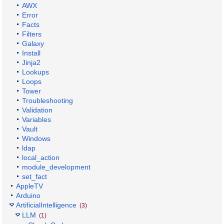
AWX
Error
Facts
Filters
Galaxy
Install
Jinja2
Lookups
Loops
Tower
Troubleshooting
Validation
Variables
Vault
Windows
ldap
local_action
module_development
set_fact
AppleTV
Arduino
ArtificialIntelligence
(3)
LLM
(1)