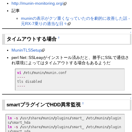
http://munin-monitoring.org/
記事
muninの表示がクソ重くなっていたのを劇的に改善した話 -
元RX-7乗りの適当な日々
↑
タイムアウトする場合
†
MuninTLSSetup
perl Net::SSLeayがインストール済みだと、勝手にSSLで通信さ
れ環境によってはタイムアウトする場合もあるようだ
vi
/
etc
/
munin
/
----
----
↑
smartプラグインでHDD異常監視
†
ln
-s
/
usr
/
share
/
munin
/
plugins
/
smart_ 
/
etc
/
munin
/
plugin
s
/
ln
-s
/
usr
/
share
/
munin
/
plugins
/
smart_ 
/
etc
/
munin
/
plugin
s
/
smart_sda
