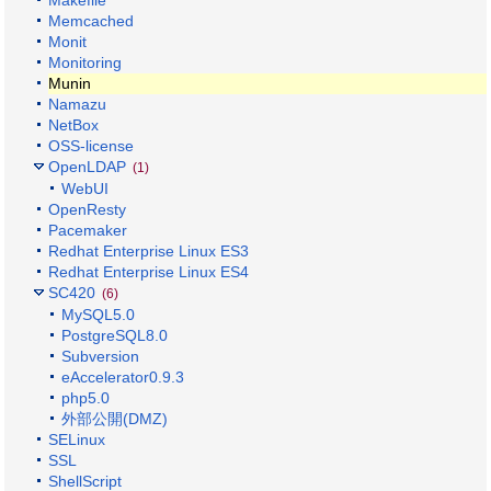
Makefile
Memcached
Monit
Monitoring
Munin
Namazu
NetBox
OSS-license
OpenLDAP
(1)
WebUI
OpenResty
Pacemaker
Redhat Enterprise Linux ES3
Redhat Enterprise Linux ES4
SC420
(6)
MySQL5.0
PostgreSQL8.0
Subversion
eAccelerator0.9.3
php5.0
外部公開(DMZ)
SELinux
SSL
ShellScript