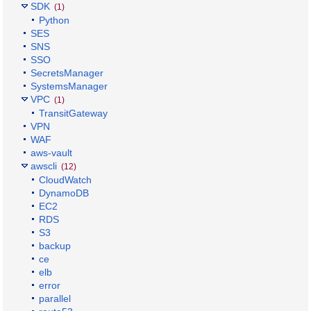
SDK
(1)
Python
SES
SNS
SSO
SecretsManager
SystemsManager
VPC
(1)
TransitGateway
VPN
WAF
aws-vault
awscli
(12)
CloudWatch
DynamoDB
EC2
RDS
S3
backup
ce
elb
error
parallel