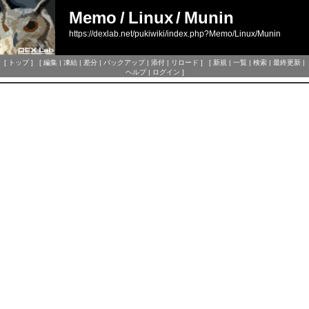
Memo
/
Linux
/
Munin
https://dexlab.net/pukiwiki/index.php?Memo/Linux/Munin
[
トップ
] [
編集
|
凍結
|
差分
|
バックアップ
|
添付
|
リロード
] [
新規
|
一覧
|
検索
|
最終更新
|
ヘルプ
|
ログイン
]