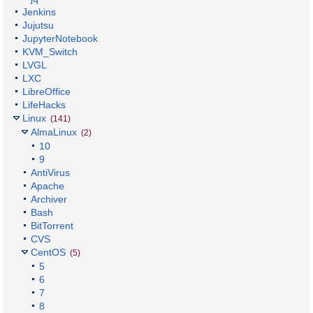
Jenkins
Jujutsu
JupyterNotebook
KVM_Switch
LVGL
LXC
LibreOffice
LifeHacks
Linux
(141)
AlmaLinux
(2)
10
9
AntiVirus
Apache
Archiver
Bash
BitTorrent
CVS
CentOS
(5)
5
6
7
8