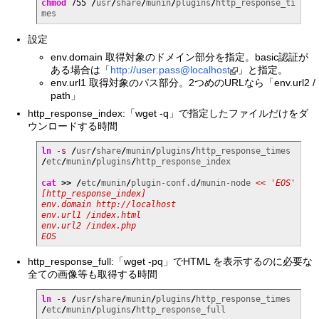
chmod
755
/
usr
/
share
/
munin
/
plugins
/
http_response_ti
mes
設定
env.domain 取得対象のドメイン部分を指定。basic認証が
ある場合は「
http://user:pass@localhost
」と指定。
env.url1 取得対象のパス部分。2つめのURLなら「env.url2 /
path」
http_response_index:「wget -q」で指定したファイルだけをダ
ウンロードする時間
ln
-s
/
usr
/
share
/
munin
/
plugins
/
http_response_times 
/
etc
/
munin
/
plugins
/
http_response_index

cat
>>
/
etc
/
munin
/
plugin-conf.d
/
munin-node 
<< 'EOS'

[http_response_index]

env.domain http://localhost

env.url1 /index.html

env.url2 /index.php

EOS
http_response_full:「wget -pq」でHTML を表示するのに必要な
全ての画像等も取得する時間
ln
-s
/
usr
/
share
/
munin
/
plugins
/
http_response_times 
/
etc
/
munin
/
plugins
/
http_response_full
