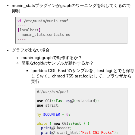
munin_statsプラグインがgraphのワーニングを出してくるので
抑制
vi
/
etc
/
munin
/
----
[
localhost
]
----
グラフが出ない場合
munin-cgi-graphで動作するか？
簡単なfcgidのサンプルが動作するか？
`perldoc CGI::Fast`のサンプルを、test.fcgi とでも保存
しておく。chmod 755 test.fcgiとして、ブラウザから
実行
#!/usr/bin/perl
use
 CGI
::
Fast
qw
(
:
standard
)
;
use
 strict
;
my
$COUNTER
=
0
;
while
(
new
 CGI
::
Fast
)
{
print
 header
;
print
 start_html
(
"Fast CGI Rocks"
)
;