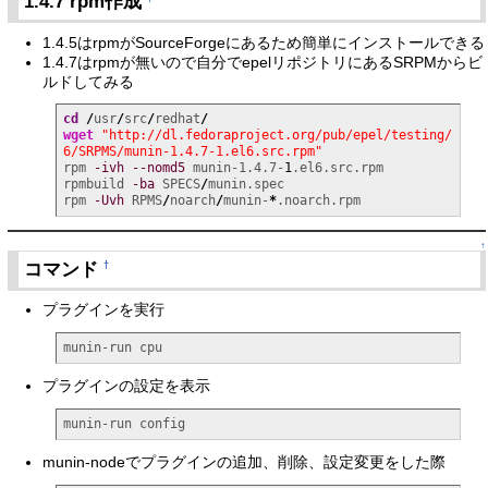
1.4.7 rpm作成
1.4.5はrpmがSourceForgeにあるため簡単にインストールできる
1.4.7はrpmが無いので自分でepelリポジトリにあるSRPMからビ
ルドしてみる
cd
/
usr
/
src
/
redhat
/
wget
"http://dl.fedoraproject.org/pub/epel/testing/
6/SRPMS/munin-1.4.7-1.el6.src.rpm"
rpm 
-ivh
--nomd5
 munin-1.4.7-
1
.el6.src.rpm

rpmbuild 
-ba
 SPECS
/
munin.spec

rpm 
-Uvh
 RPMS
/
noarch
/
munin-
*
.noarch.rpm
↑
コマンド
†
プラグインを実行
munin-run cpu
プラグインの設定を表示
munin-run config
munin-nodeでプラグインの追加、削除、設定変更をした際