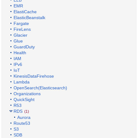
ELB
EMR
ElastiCache
ElasticBeanstalk
Fargate
FireLens
Glacier
Glue
GuardDuty
Health
IAM
IPv6
IoT
KinesisDataFirehose
Lambda
OpenSearch(Elasticsearch)
Organizations
QuickSight
R53
RDS
(1)
Aurora
Route53
S3
SDB