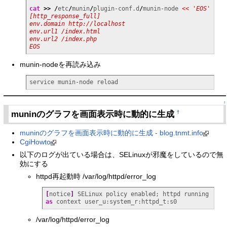
cat
>>
/
etc
/
munin
/
plugin-conf.d
/
munin-node 
<< 'EOS'

[http_response_full]

env.domain http://localhost

env.url1 /index.html

env.url2 /index.php

EOS
munin-nodeを再読み込み
service munin-node reload
↑
muninのグラフを画面表示時に動的に生成
†
muninのグラフを画面表示時に動的に生成 - blog.tnmt.info
CgiHowto
以下のログが出ている場合は、SELinuxが邪魔をしているので無
効にする
httpd再起動時 /var/log/httpd/error_log
[
notice
]
 SELinux policy enabled; httpd running 
as
 context user_u:system_r:httpd_t:s0
/var/log/httpd/error_log