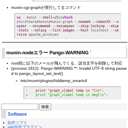
munin-cgi-graphが実行してるコマンド
su
 - munin 
--shell
=
/
bin
/
bash
/
usr
/
share
/
munin
/
munin-graph 
--noweek
--nomonth
--n
oyear
--nosumweek
--nosumyear
--skip-locking
--skip
-stats
--nolazy
--list-images
--host
 localhost 
--se
rvice
 apache_accesses
↑
munin-nodeエラー Pango-WARNING
†
root宛に以下のメールが飛んでくる。該当文字を削除して対応
(process:1812): Pango-WARNING **: Invalid UTF-8 string passe
d to pango_layout_set_text()
/etc/munin/plugins/hddtemp_smartctl
-    print "graph_vlabel temp in °C\n";
+    print "graph_vlabel temp in degC\n";
Software
自作ソフト
wiki自作プラグイン