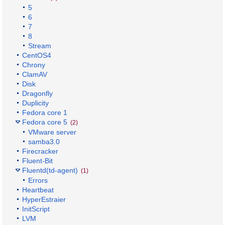
5
6
7
8
Stream
CentOS4
Chrony
ClamAV
Disk
Dragonfly
Duplicity
Fedora core 1
Fedora core 5
(2)
VMware server
samba3.0
Firecracker
Fluent-Bit
Fluentd(td-agent)
(1)
Errors
Heartbeat
HyperEstraier
InitScript
LVM