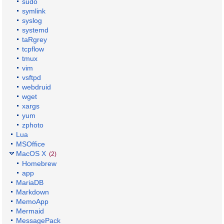
sudo
symlink
syslog
systemd
taRgrey
tcpflow
tmux
vim
vsftpd
webdruid
wget
xargs
yum
zphoto
Lua
MSOffice
MacOS X
(2)
Homebrew
app
MariaDB
Markdown
MemoApp
Mermaid
MessagePack