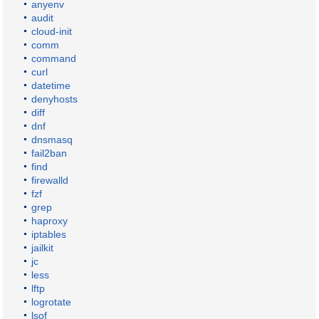
anyenv
audit
cloud-init
comm
command
curl
datetime
denyhosts
diff
dnf
dnsmasq
fail2ban
find
firewalld
fzf
grep
haproxy
iptables
jailkit
jc
less
lftp
logrotate
lsof