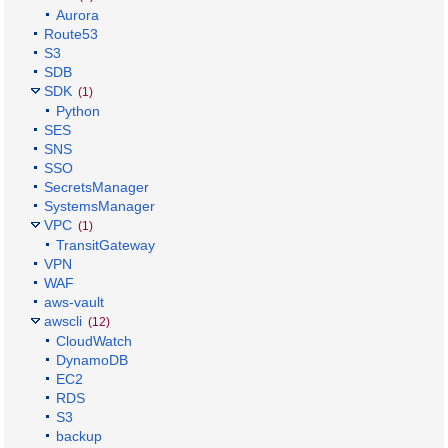
Aurora
Route53
S3
SDB
SDK
(1)
Python
SES
SNS
SSO
SecretsManager
SystemsManager
VPC
(1)
TransitGateway
VPN
WAF
aws-vault
awscli
(12)
CloudWatch
DynamoDB
EC2
RDS
S3
backup