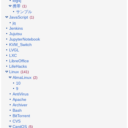
log4j
携帯
(1)
サンプル
JavaScript
(1)
jq
Jenkins
Jujutsu
JupyterNotebook
KVM_Switch
LVGL
LXC
LibreOffice
LifeHacks
Linux
(141)
AlmaLinux
(2)
10
9
AntiVirus
Apache
Archiver
Bash
BitTorrent
CVS
CentOS
(5)