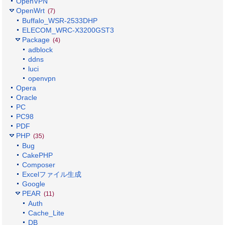
OpenVPN
OpenWrt
(7)
Buffalo_WSR-2533DHP
ELECOM_WRC-X3200GST3
Package
(4)
adblock
ddns
luci
openvpn
Opera
Oracle
PC
PC98
PDF
PHP
(35)
Bug
CakePHP
Composer
Excelファイル生成
Google
PEAR
(11)
Auth
Cache_Lite
DB