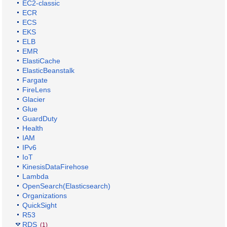
EC2-classic
ECR
ECS
EKS
ELB
EMR
ElastiCache
ElasticBeanstalk
Fargate
FireLens
Glacier
Glue
GuardDuty
Health
IAM
IPv6
IoT
KinesisDataFirehose
Lambda
OpenSearch(Elasticsearch)
Organizations
QuickSight
R53
RDS
(1)