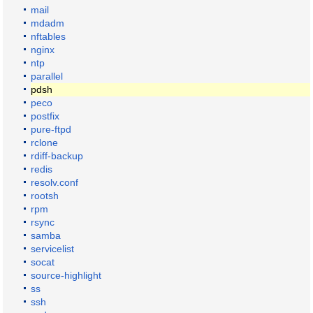
mail
mdadm
nftables
nginx
ntp
parallel
pdsh
peco
postfix
pure-ftpd
rclone
rdiff-backup
redis
resolv.conf
rootsh
rpm
rsync
samba
servicelist
socat
source-highlight
ss
ssh