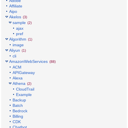
Adobe
Affiliate
Aipo
Akelos
(3)
sample
(2)
ajax
pref
Algorithm
(1)
image
Aliyun
(1)
cli
AmazonWebServices
(88)
ACM
APIGateway
Alexa
Athena
(2)
CloudTrail
Example
Backup
Batch
Bedrock
Billing
CDK
Chatbot