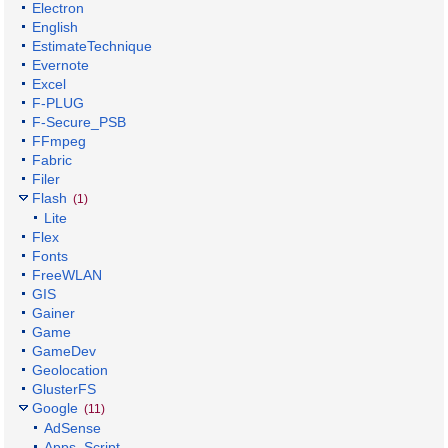
Electron
English
EstimateTechnique
Evernote
Excel
F-PLUG
F-Secure_PSB
FFmpeg
Fabric
Filer
Flash
(1)
Lite
Flex
Fonts
FreeWLAN
GIS
Gainer
Game
GameDev
Geolocation
GlusterFS
Google
(11)
AdSense
Apps_Script