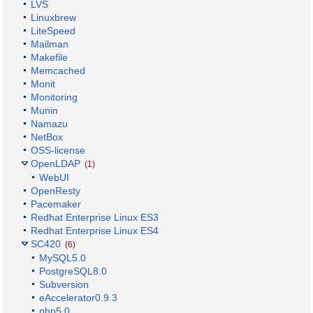
LVS
Linuxbrew
LiteSpeed
Mailman
Makefile
Memcached
Monit
Monitoring
Munin
Namazu
NetBox
OSS-license
OpenLDAP
(1)
WebUI
OpenResty
Pacemaker
Redhat Enterprise Linux ES3
Redhat Enterprise Linux ES4
SC420
(6)
MySQL5.0
PostgreSQL8.0
Subversion
eAccelerator0.9.3
php5.0