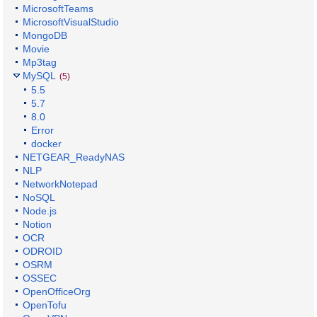
MicrosoftTeams
MicrosoftVisualStudio
MongoDB
Movie
Mp3tag
MySQL
(5)
5.5
5.7
8.0
Error
docker
NETGEAR_ReadyNAS
NLP
NetworkNotepad
NoSQL
Node.js
Notion
OCR
ODROID
OSRM
OSSEC
OpenOfficeOrg
OpenTofu