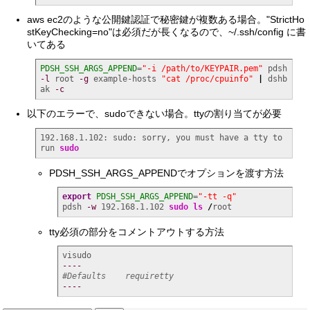
aws ec2のような公開鍵認証で秘密鍵が複数ある場合。"StrictHo
stKeyChecking=no"は必須だが長くなるので、~/.ssh/config に書
いてある
PDSH_SSH_ARGS_APPEND
=
"-i /path/to/KEYPAIR.pem"
 pdsh 
-l
 root 
-g
 example-hosts 
"cat /proc/cpuinfo"
|
 dshb
ak 
-c
以下のエラーで、sudoできない場合。ttyの割り当てが必要
192.168.1.102: sudo: sorry, you must have a tty to 
run 
sudo
PDSH_SSH_ARGS_APPENDでオプションを渡す方法
export
PDSH_SSH_ARGS_APPEND
=
"-tt -q"
pdsh 
-w
 192.168.1.102 
sudo
ls
/
root
tty必須の部分をコメントアウトする方法
----
#Defaults    requiretty
----