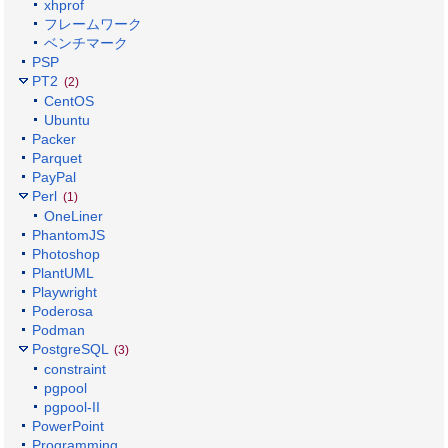
xhprof
フレームワーク
ベンチマーク
PSP
PT2
(2)
CentOS
Ubuntu
Packer
Parquet
PayPal
Perl
(1)
OneLiner
PhantomJS
Photoshop
PlantUML
Playwright
Poderosa
Podman
PostgreSQL
(3)
constraint
pgpool
pgpool-II
PowerPoint
Programming