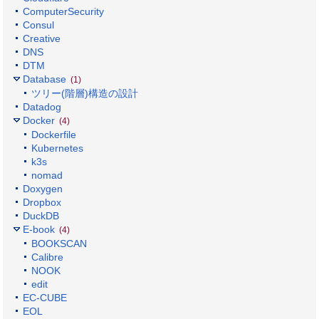
ComputerSecurity
Consul
Creative
DNS
DTM
Database
(1)
ツリー(階層)構造の設計
Datadog
Docker
(4)
Dockerfile
Kubernetes
k3s
nomad
Doxygen
Dropbox
DuckDB
E-book
(4)
BOOKSCAN
Calibre
NOOK
edit
EC-CUBE
EOL