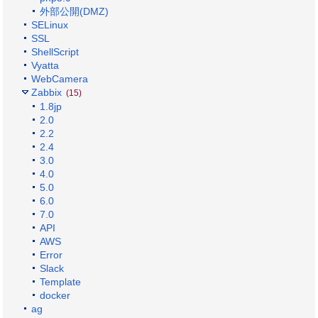
外部公開(DMZ)
SELinux
SSL
ShellScript
Vyatta
WebCamera
Zabbix
(15)
1.8jp
2.0
2.2
2.4
3.0
4.0
5.0
6.0
7.0
API
AWS
Error
Slack
Template
docker
ag