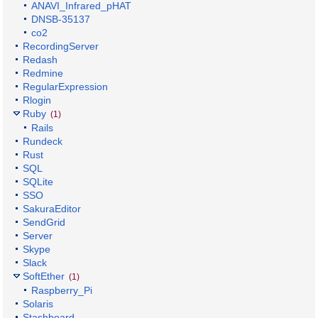
ANAVI_Infrared_pHAT
DNSB-35137
co2
RecordingServer
Redash
Redmine
RegularExpression
Rlogin
Ruby
(1)
Rails
Rundeck
Rust
SQL
SQLite
SSO
SakuraEditor
SendGrid
Server
Skype
Slack
SoftEther
(1)
Raspberry_Pi
Solaris
Stashboard