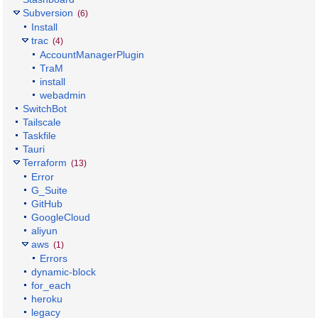
Subversion
(6)
Install
trac
(4)
AccountManagerPlugin
TraM
install
webadmin
SwitchBot
Tailscale
Taskfile
Tauri
Terraform
(13)
Error
G_Suite
GitHub
GoogleCloud
aliyun
aws
(1)
Errors
dynamic-block
for_each
heroku
legacy