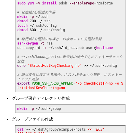
sudo
yum
-y
install
 pdsh 
--enablerepo
=rpmforge

# 秘密鍵/公開鍵の準備
mkdir
-p
 ~
/
chmod
700
 ~
/
touch
 ~
/
.ssh
/
chmod
600
 ~
/
.ssh
/
config

# 秘密鍵/公開鍵の作成と、対象ホストに公開鍵登録
ssh-keygen
-t
 rsa

ssh-copy-id 
-i
 ~
/
.ssh
/
id_rsa.pub user
@
hostname
# ~/.ssh/known_hostsに未登録の場合でもホストキーチェック
無効
echo
"StrictHostKeyChecking no"
>>
 ~
/
.ssh
/
config

# 環境変数に設定する場合。ホストIPチェック無効、ホストキー
チェック無効
export
PDSH_SSH_ARGS_APPEND
=
'-o CheckHostIP=no -o S
trictHostKeyChecking=no'
グループ保存ディレクトリ作成
mkdir
-p
 ~
/
.dsh
/
group
グループファイル作成
cat
>>
 ~
/
.dsh
/
group
/
example-hosts 
<< 'EOS'
