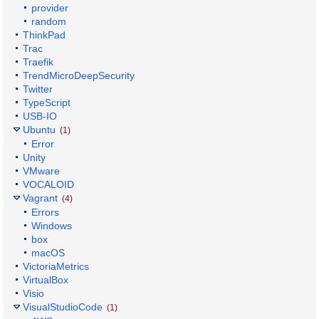
provider
random
ThinkPad
Trac
Traefik
TrendMicroDeepSecurity
Twitter
TypeScript
USB-IO
Ubuntu
(1)
Error
Unity
VMware
VOCALOID
Vagrant
(4)
Errors
Windows
box
macOS
VictoriaMetrics
VirtualBox
Visio
VisualStudioCode
(1)