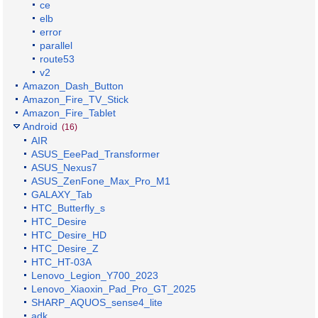
ce
elb
error
parallel
route53
v2
Amazon_Dash_Button
Amazon_Fire_TV_Stick
Amazon_Fire_Tablet
Android
(16)
AIR
ASUS_EeePad_Transformer
ASUS_Nexus7
ASUS_ZenFone_Max_Pro_M1
GALAXY_Tab
HTC_Butterfly_s
HTC_Desire
HTC_Desire_HD
HTC_Desire_Z
HTC_HT-03A
Lenovo_Legion_Y700_2023
Lenovo_Xiaoxin_Pad_Pro_GT_2025
SHARP_AQUOS_sense4_lite
adk