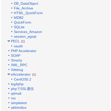
DB_DataObject
File_Archive
HTML_QuickForm
MDB2
QuickForm
SQLite
Services_Amazon
session_pgsql
PECL
(1)
oauth
PHP Accelerator
SOAP
Smarty
XML_RPC
Xdebug
eAccelerator
(1)
CentOS5.2
log4php
phpでSSL通信
qdmail
rss
simpletest
wkhtmltox