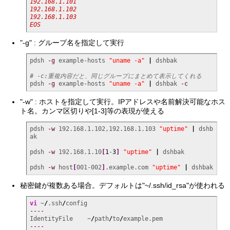
192.168.1.101

192.168.1.102

192.168.1.103

EOS
"-g" : グループ名を指定して実行
pdsh 
-g
 example-hosts 
"uname -a"
|
 dshbak

# -c:重複内容だと、同じグループにまとめて表示してくれる
pdsh 
-g
 example-hosts 
"uname -a"
|
 dshbak 
-c
"-w" : ホストを指定して実行。IPアドレスや名前解決可能なホス
ト名。カンマ区切りや[1-3]等の表現が使える
pdsh 
-w
 192.168.1.102,192.168.1.103 
"uptime"
|
 dshb
ak

pdsh 
-w
 192.168.1.10
[
1
-
3
]
"uptime"
|
 dshbak

pdsh 
-w
 host
[
001-002
]
.example.com 
"uptime"
|
 dshbak
秘密鍵が複数ある場合。デフォルトは"~/.ssh/id_rsa"が使われる
vi
 ~
/
.ssh
/
----
IdentityFile    ~
/
path
/
to
/
----