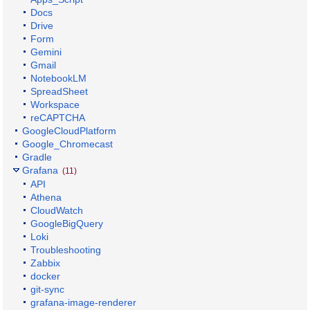
Docs
Drive
Form
Gemini
Gmail
NotebookLM
SpreadSheet
Workspace
reCAPTCHA
GoogleCloudPlatform
Google_Chromecast
Gradle
Grafana
(11)
API
Athena
CloudWatch
GoogleBigQuery
Loki
Troubleshooting
Zabbix
docker
git-sync
grafana-image-renderer