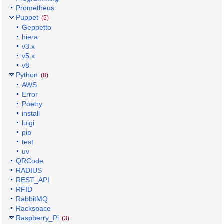
Prometheus
Puppet
(5)
Geppetto
hiera
v3.x
v5.x
v8
Python
(8)
AWS
Error
Poetry
install
luigi
pip
test
uv
QRCode
RADIUS
REST_API
RFID
RabbitMQ
Rackspace
Raspberry_Pi
(3)