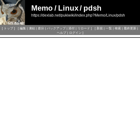
Memo
/
Linux
/
pdsh
https://dexlab.net/pukiwiki/index.php?Memo/Linux/pdsh
[
トップ
] [
編集
|
凍結
|
差分
|
バックアップ
|
添付
|
リロード
] [
新規
|
一覧
|
検索
|
最終更新
|
ヘルプ
|
ログイン
]