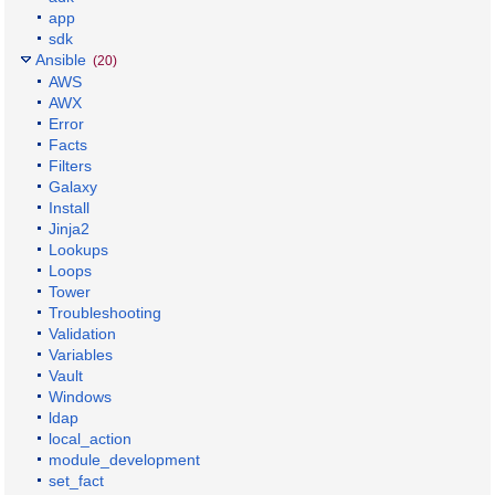
app
sdk
Ansible
(20)
AWS
AWX
Error
Facts
Filters
Galaxy
Install
Jinja2
Lookups
Loops
Tower
Troubleshooting
Validation
Variables
Vault
Windows
ldap
local_action
module_development
set_fact