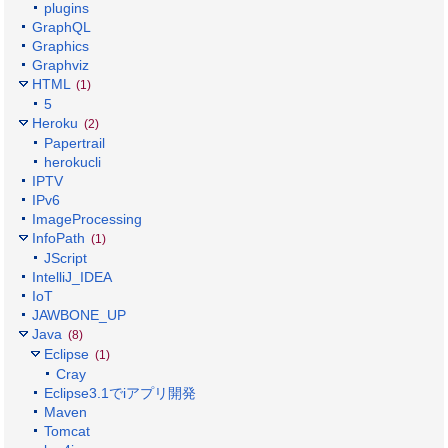
plugins
GraphQL
Graphics
Graphviz
HTML
(1)
5
Heroku
(2)
Papertrail
herokucli
IPTV
IPv6
ImageProcessing
InfoPath
(1)
JScript
IntelliJ_IDEA
IoT
JAWBONE_UP
Java
(8)
Eclipse
(1)
Cray
Eclipse3.1でiアプリ開発
Maven
Tomcat