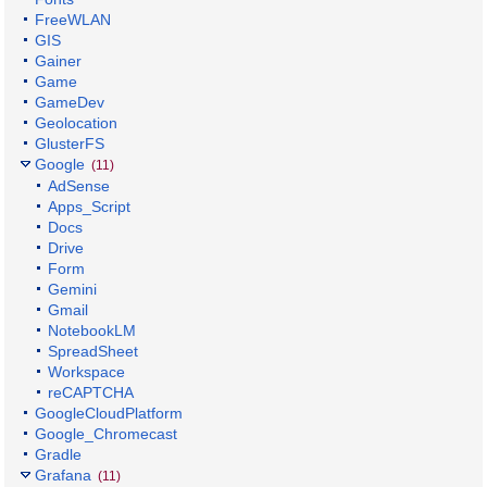
FreeWLAN
GIS
Gainer
Game
GameDev
Geolocation
GlusterFS
Google
(11)
AdSense
Apps_Script
Docs
Drive
Form
Gemini
Gmail
NotebookLM
SpreadSheet
Workspace
reCAPTCHA
GoogleCloudPlatform
Google_Chromecast
Gradle
Grafana
(11)