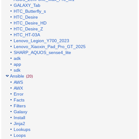
GALAXY_Tab
HTC_Butterfly_s
HTC_Desire
HTC_Desire_HD
HTC_Desire_Z
HTC_HT-03A
Lenovo_Legion_Y700_2023
Lenovo_Xiaoxin_Pad_Pro_GT_2025
SHARP_AQUOS_sense4_lite
adk
app
sdk
Ansible
(20)
AWS
AWX
Error
Facts
Filters
Galaxy
Install
Jinja2
Lookups
Loops