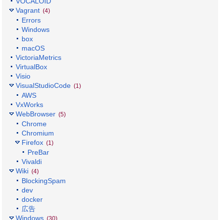
VOCALOID
Vagrant
(4)
Errors
Windows
box
macOS
VictoriaMetrics
VirtualBox
Visio
VisualStudioCode
(1)
AWS
VxWorks
WebBrowser
(5)
Chrome
Chromium
Firefox
(1)
PreBar
Vivaldi
Wiki
(4)
BlockingSpam
dev
docker
広告
Windows
(30)