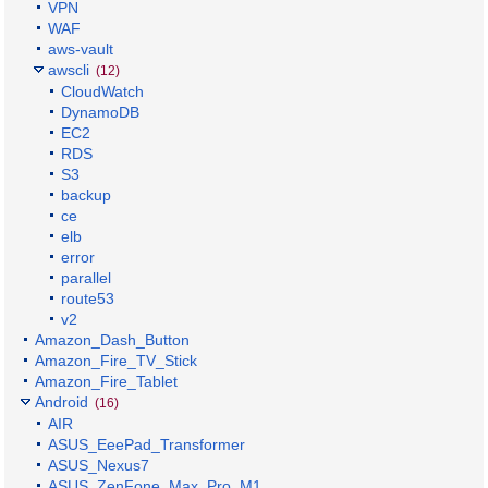
VPN
WAF
aws-vault
awscli
(12)
CloudWatch
DynamoDB
EC2
RDS
S3
backup
ce
elb
error
parallel
route53
v2
Amazon_Dash_Button
Amazon_Fire_TV_Stick
Amazon_Fire_Tablet
Android
(16)
AIR
ASUS_EeePad_Transformer
ASUS_Nexus7
ASUS_ZenFone_Max_Pro_M1