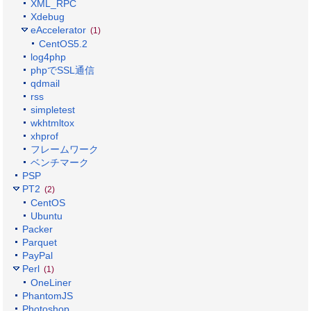
XML_RPC
Xdebug
eAccelerator
(1)
CentOS5.2
log4php
phpでSSL通信
qdmail
rss
simpletest
wkhtmltox
xhprof
フレームワーク
ベンチマーク
PSP
PT2
(2)
CentOS
Ubuntu
Packer
Parquet
PayPal
Perl
(1)
OneLiner
PhantomJS
Photoshop