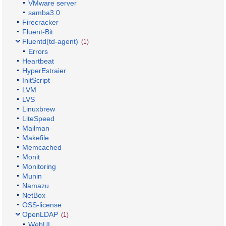
VMware server
samba3.0
Firecracker
Fluent-Bit
Fluentd(td-agent)
(1)
Errors
Heartbeat
HyperEstraier
InitScript
LVM
LVS
Linuxbrew
LiteSpeed
Mailman
Makefile
Memcached
Monit
Monitoring
Munin
Namazu
NetBox
OSS-license
OpenLDAP
(1)
WebUI