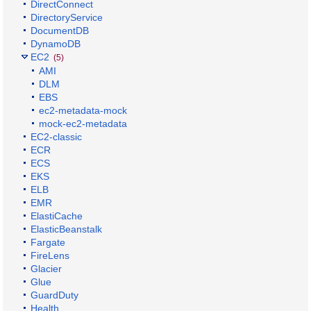
DirectConnect
DirectoryService
DocumentDB
DynamoDB
EC2
(5)
AMI
DLM
EBS
ec2-metadata-mock
mock-ec2-metadata
EC2-classic
ECR
ECS
EKS
ELB
EMR
ElastiCache
ElasticBeanstalk
Fargate
FireLens
Glacier
Glue
GuardDuty
Health