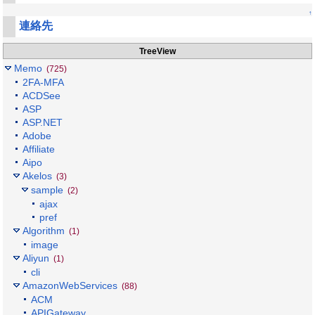
↑
連絡先
TreeView
Memo
(725)
2FA-MFA
ACDSee
ASP
ASP.NET
Adobe
Affiliate
Aipo
Akelos
(3)
sample
(2)
ajax
pref
Algorithm
(1)
image
Aliyun
(1)
cli
AmazonWebServices
(88)
ACM
APIGateway