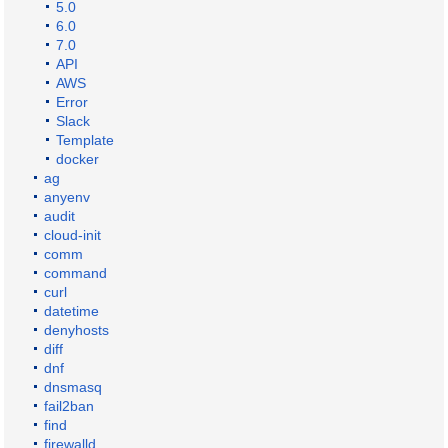
5.0
6.0
7.0
API
AWS
Error
Slack
Template
docker
ag
anyenv
audit
cloud-init
comm
command
curl
datetime
denyhosts
diff
dnf
dnsmasq
fail2ban
find
firewalld