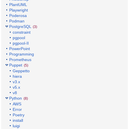
PlantUML
Playwright
Poderosa
Podman
PostgreSQL
(3)
constraint
pgpool
pgpool-II
PowerPoint
Programming
Prometheus
Puppet
(5)
Geppetto
hiera
v3.x
v5.x
v8
Python
(8)
AWS
Error
Poetry
install
luigi