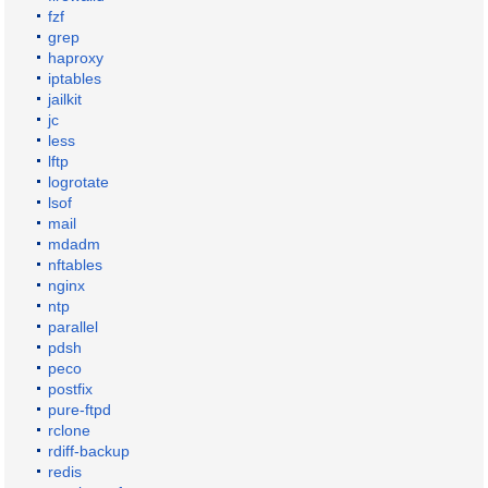
fzf
grep
haproxy
iptables
jailkit
jc
less
lftp
logrotate
lsof
mail
mdadm
nftables
nginx
ntp
parallel
pdsh
peco
postfix
pure-ftpd
rclone
rdiff-backup
redis