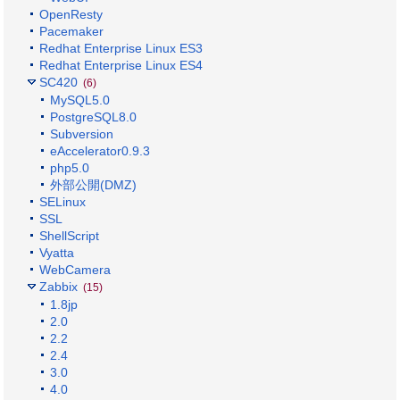
OpenResty
Pacemaker
Redhat Enterprise Linux ES3
Redhat Enterprise Linux ES4
SC420
(6)
MySQL5.0
PostgreSQL8.0
Subversion
eAccelerator0.9.3
php5.0
外部公開(DMZ)
SELinux
SSL
ShellScript
Vyatta
WebCamera
Zabbix
(15)
1.8jp
2.0
2.2
2.4
3.0
4.0