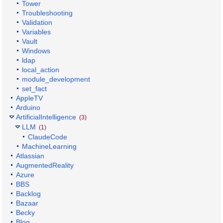
Tower
Troubleshooting
Validation
Variables
Vault
Windows
ldap
local_action
module_development
set_fact
AppleTV
Arduino
ArtificialIntelligence
(3)
LLM
(1)
ClaudeCode
MachineLearning
Atlassian
AugmentedReality
Azure
BBS
Backlog
Bazaar
Becky
Blog