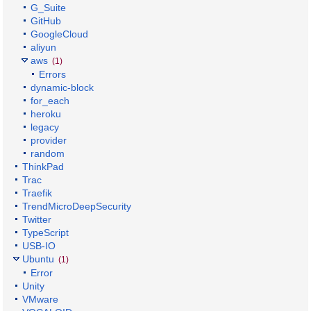
G_Suite
GitHub
GoogleCloud
aliyun
aws
(1)
Errors
dynamic-block
for_each
heroku
legacy
provider
random
ThinkPad
Trac
Traefik
TrendMicroDeepSecurity
Twitter
TypeScript
USB-IO
Ubuntu
(1)
Error
Unity
VMware