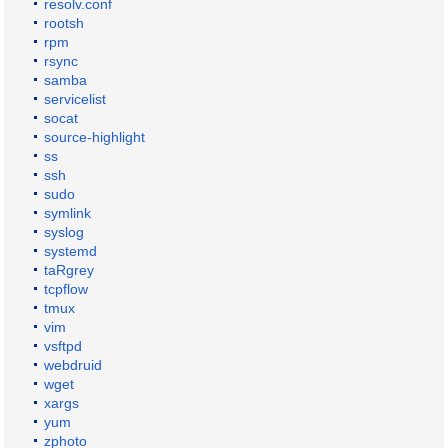
resolv.conf
rootsh
rpm
rsync
samba
servicelist
socat
source-highlight
ss
ssh
sudo
symlink
syslog
systemd
taRgrey
tcpflow
tmux
vim
vsftpd
webdruid
wget
xargs
yum
zphoto