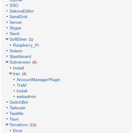
SSO
SakuraEditor
SendGrid
Server
Skype
Slack
SoftEther
(1)
Raspberry_Pi
Solaris
Stashboard
Subversion
(6)
Install
trac
(4)
AccountManagerPlugin
TraM
install
webadmin
SwitchBot
Tailscale
Taskfile
Tauri
Terraform
(13)
Error