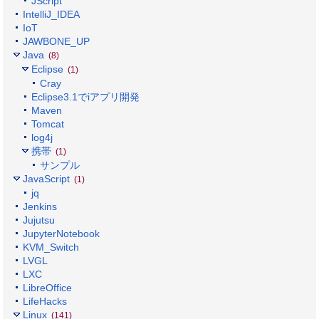
JScript
IntelliJ_IDEA
IoT
JAWBONE_UP
Java
(8)
Eclipse
(1)
Cray
Eclipse3.1でiアプリ開発
Maven
Tomcat
log4j
携帯
(1)
サンプル
JavaScript
(1)
jq
Jenkins
Jujutsu
JupyterNotebook
KVM_Switch
LVGL
LXC
LibreOffice
LifeHacks
Linux
(141)