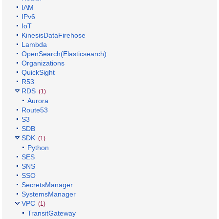
IAM
IPv6
IoT
KinesisDataFirehose
Lambda
OpenSearch(Elasticsearch)
Organizations
QuickSight
R53
RDS
(1)
Aurora
Route53
S3
SDB
SDK
(1)
Python
SES
SNS
SSO
SecretsManager
SystemsManager
VPC
(1)
TransitGateway