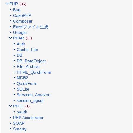
PHP
(35)
Bug
CakePHP
Composer
Excelファイル生成
Google
PEAR
(11)
Auth
Cache_Lite
DB
DB_DataObject
File_Archive
HTML_QuickForm
MDB2
QuickForm
SQLite
Services_Amazon
session_pgsql
PECL
(1)
oauth
PHP Accelerator
SOAP
Smarty