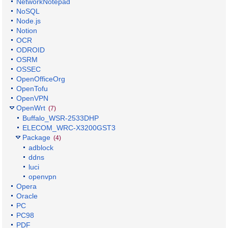
NetworkNotepad
NoSQL
Node.js
Notion
OCR
ODROID
OSRM
OSSEC
OpenOfficeOrg
OpenTofu
OpenVPN
OpenWrt
(7)
Buffalo_WSR-2533DHP
ELECOM_WRC-X3200GST3
Package
(4)
adblock
ddns
luci
openvpn
Opera
Oracle
PC
PC98
PDF