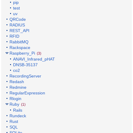
pip
test
uv
QRCode
RADIUS
REST_API
RFID
RabbitMQ
Rackspace
Raspberry_Pi
(3)
ANAVI_Infrared_pHAT
DNSB-35137
co2
RecordingServer
Redash
Redmine
RegularExpression
Rlogin
Ruby
(1)
Rails
Rundeck
Rust
SQL
SQLite