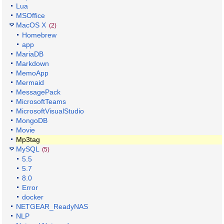
Lua
MSOffice
MacOS X
(2)
Homebrew
app
MariaDB
Markdown
MemoApp
Mermaid
MessagePack
MicrosoftTeams
MicrosoftVisualStudio
MongoDB
Movie
Mp3tag
MySQL
(5)
5.5
5.7
8.0
Error
docker
NETGEAR_ReadyNAS
NLP