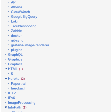
API
Athena
CloudWatch
GoogleBigQuery
Loki
Troubleshooting
Zabbix
docker
git-sync
grafana-image-renderer
plugins
GraphQL
Graphics
Graphviz
HTML
(1)
5
Heroku
(2)
Papertrail
herokucli
IPTV
IPv6
ImageProcessing
InfoPath
(1)