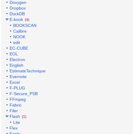
Doxygen
Dropbox
DuckDB
E-book
(4)
BOOKSCAN
Calibre
NOOK
edit
EC-CUBE
EOL
Electron
English
EstimateTechnique
Evernote
Excel
F-PLUG
F-Secure_PSB
FFmpeg
Fabric
Filer
Flash
(1)
Lite
Flex
Fonts