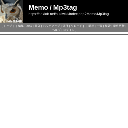
Memo
/
Mp3tag
https://dexlab.net/pukiwiki/index.php?Memo/Mp3tag
[
トップ
] [
編集
|
凍結
|
差分
|
バックアップ
|
添付
|
リロード
] [
新規
|
一覧
|
検索
|
最終更新
|
ヘルプ
|
ログイン
]