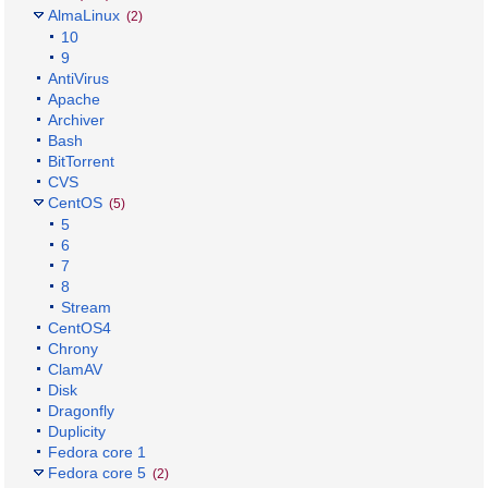
AlmaLinux
(2)
10
9
AntiVirus
Apache
Archiver
Bash
BitTorrent
CVS
CentOS
(5)
5
6
7
8
Stream
CentOS4
Chrony
ClamAV
Disk
Dragonfly
Duplicity
Fedora core 1
Fedora core 5
(2)