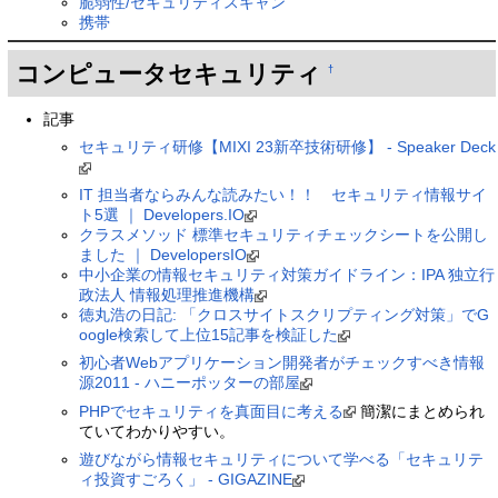
脆弱性/セキュリティスキャン
携帯
コンピュータセキュリティ
†
記事
セキュリティ研修【MIXI 23新卒技術研修】 - Speaker Deck
IT 担当者ならみんな読みたい！！ セキュリティ情報サイ
ト5選 ｜ Developers.IO
クラスメソッド 標準セキュリティチェックシートを公開し
ました ｜ DevelopersIO
中小企業の情報セキュリティ対策ガイドライン：IPA 独立行
政法人 情報処理推進機構
徳丸浩の日記: 「クロスサイトスクリプティング対策」でG
oogle検索して上位15記事を検証した
初心者Webアプリケーション開発者がチェックすべき情報
源2011 - ハニーポッターの部屋
PHPでセキュリティを真面目に考える
簡潔にまとめられ
ていてわかりやすい。
遊びながら情報セキュリティについて学べる「セキュリテ
ィ投資すごろく」 - GIGAZINE