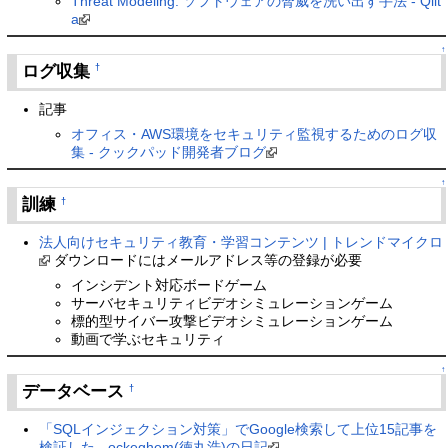
Threat Modeling: ソフトウェアの脅威を洗い出す手法 - Qiit
a
↑
ログ収集
†
記事
オフィス・AWS環境をセキュリティ監視するためのログ収
集 - クックパッド開発者ブログ
↑
訓練
†
法人向けセキュリティ教育・学習コンテンツ | トレンドマイクロ
ダウンロードにはメールアドレス等の登録が必要
インシデント対応ボードゲーム
サーバセキュリティビデオシミュレーションゲーム
標的型サイバー攻撃ビデオシミュレーションゲーム
動画で学ぶセキュリティ
↑
データベース
†
「SQLインジェクション対策」でGoogle検索して上位15記事を
検証した - ockeghem(徳丸浩)の日記