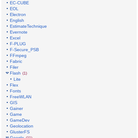
EC-CUBE
EOL
Electron
English
EstimateTechnique
Evernote
Excel
F-PLUG
F-Secure_PSB
FFmpeg
Fabric
Filer
Flash
(1)
Lite
Flex
Fonts
FreeWLAN
GIS
Gainer
Game
GameDev
Geolocation
GlusterFS
Google
(11)