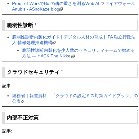
Proof-of-WorkでBotの魂の重さを測るWeb AI ファイアウォール
Anubis - ASnoKaze blog
↑
脆弱性診断
†
脆弱性診断内製化ガイド | デジタル人材の育成 | IPA 独立行政法
人 情報処理推進機構
脆弱性診断内製化を少人数のセキュリティチームで始める
方法 — HACK The Nikkei
↑
クラウドセキュリティ
†
記事:
総務省｜報道資料｜「クラウドの設定ミス対策ガイドブック」の
公表
↑
内部不正対策
†
記事: