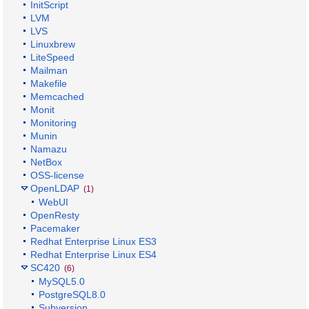
InitScript
LVM
LVS
Linuxbrew
LiteSpeed
Mailman
Makefile
Memcached
Monit
Monitoring
Munin
Namazu
NetBox
OSS-license
OpenLDAP
(1)
WebUI
OpenResty
Pacemaker
Redhat Enterprise Linux ES3
Redhat Enterprise Linux ES4
SC420
(6)
MySQL5.0
PostgreSQL8.0
Subversion