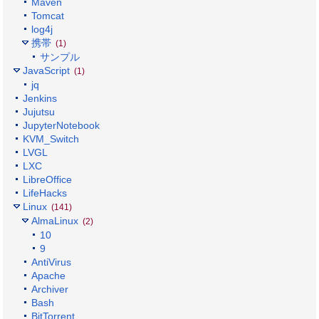
Maven
Tomcat
log4j
携帯
(1)
サンプル
JavaScript
(1)
jq
Jenkins
Jujutsu
JupyterNotebook
KVM_Switch
LVGL
LXC
LibreOffice
LifeHacks
Linux
(141)
AlmaLinux
(2)
10
9
AntiVirus
Apache
Archiver
Bash
BitTorrent