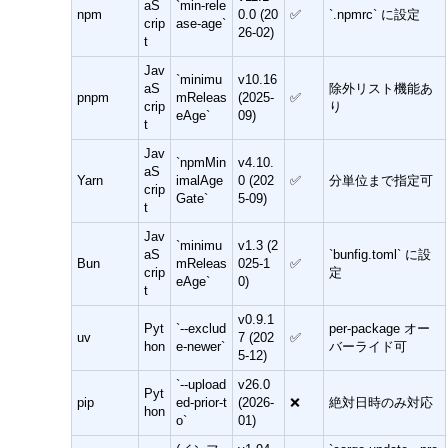
aS
`min-rele
npm
0.0 (20
✅
`.npmrc` に設定
crip
ase-age`
26-02)
t
Jav
`minimu
v10.16
aS
除外リスト機能あ
pnpm
mReleas
(2025-
✅
crip
り
eAge`
09)
t
Jav
`npmMin
v4.10.
aS
Yarn
imalAge
0 (202
✅
分単位まで指定可
crip
Gate`
5-09)
t
Jav
`minimu
v1.3 (2
aS
`bunfig.toml` に設
Bun
mReleas
025-1
✅
crip
定
eAge`
0)
t
v0.9.1
Pyt
`--exclud
per-package オー
uv
7 (202
✅
hon
e-newer`
バーライド可
5-12)
`--upload
v26.0
Pyt
pip
ed-prior-t
(2026-
❌
絶対日時のみ対応
hon
o`
01)