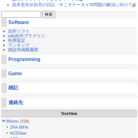
高木浩光＠自宅の日記 - 今こそケータイID問題の解決に向けて
Software
自作ソフト
wiki自作プラグイン
利用規定
ランキング
雑誌等掲載履歴
↑
Programming
↑
Game
↑
雑記
↑
連絡先
TreeView
Memo
(725)
2FA-MFA
ACDSee