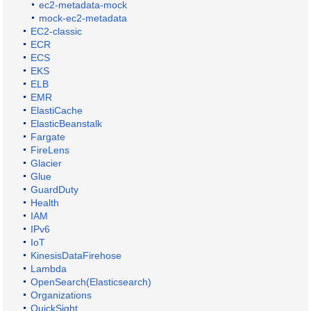
ec2-metadata-mock
mock-ec2-metadata
EC2-classic
ECR
ECS
EKS
ELB
EMR
ElastiCache
ElasticBeanstalk
Fargate
FireLens
Glacier
Glue
GuardDuty
Health
IAM
IPv6
IoT
KinesisDataFirehose
Lambda
OpenSearch(Elasticsearch)
Organizations
QuickSight