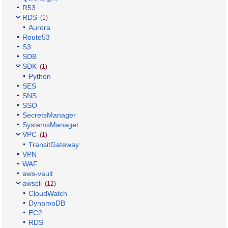
R53
RDS
(1)
Aurora
Route53
S3
SDB
SDK
(1)
Python
SES
SNS
SSO
SecretsManager
SystemsManager
VPC
(1)
TransitGateway
VPN
WAF
aws-vault
awscli
(12)
CloudWatch
DynamoDB
EC2
RDS