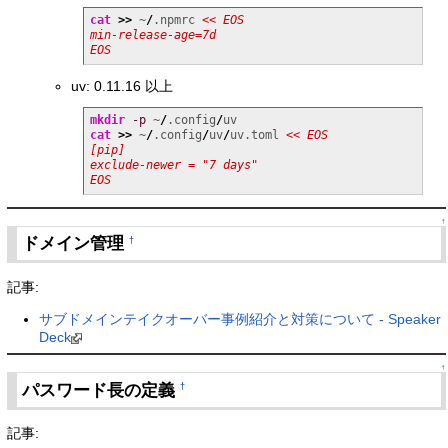
cat
>>
 ~
/
.npmrc 
<< EOS

min-release-age=7d

EOS
uv: 0.11.16 以上
mkdir
-p
 ~
/
.config
/
cat
>>
 ~
/
.config
/
uv
/
uv.toml 
<< EOS

[pip]

exclude-newer = "7 days"

EOS
↑
ドメイン管理
†
記事:
サブドメインテイクオーバー事例紹介と対策について - Speaker
Deck
↑
パスワード長の定義
†
記事: