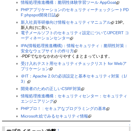
情報処理推進機構：脆弱性体験学習ツール AppGoat
PHPアプリケーションのセキュリティーチェックシートPD
F:phpspot開発日誌
新入社員等研修向け情報セキュリティマニュアル
19P。
新人向けに良い。
電子メールソフトのセキュリティ設定について/JPCERT コ
ーディネーションセンター
IPA(情報処理推進機構)：情報セキュリティ：脆弱性対策：
安全なウェブサイトの作り方
-PDFでなかなかわかりやすくまとまっています。
受け入れテスト用セキュリティチェックリスト for Webア
プリケーション
＠IT：Apache 2.0の必須設定と基本セキュリティ対策（1/
3）
開発者のための正しいCSRF対策
情報処理推進機構：セキュリティセンター：セキュリティ
エンジニアリング
PHPプロ！ : セキュアなプログラミングの基本
Microsoft:絵でみるセキュリティ情報
↑
†