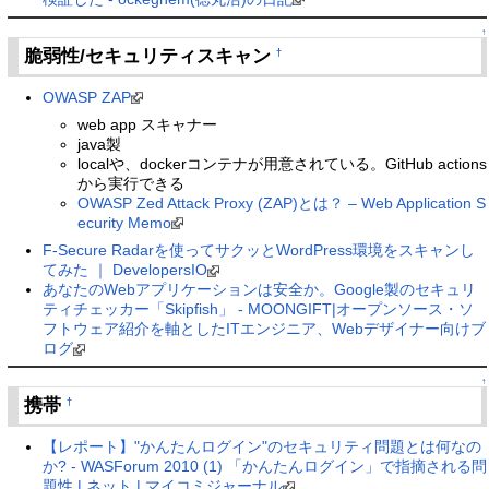
↑
脆弱性/セキュリティスキャン
†
OWASP ZAP
web app スキャナー
java製
localや、dockerコンテナが用意されている。GitHub actions
から実行できる
OWASP Zed Attack Proxy (ZAP)とは？ – Web Application S
ecurity Memo
F-Secure Radarを使ってサクッとWordPress環境をスキャンし
てみた ｜ DevelopersIO
あなたのWebアプリケーションは安全か。Google製のセキュリ
ティチェッカー「Skipfish」 - MOONGIFT|オープンソース・ソ
フトウェア紹介を軸としたITエンジニア、Webデザイナー向けブ
ログ
↑
携帯
†
【レポート】"かんたんログイン"のセキュリティ問題とは何なの
か? - WASForum 2010 (1) 「かんたんログイン」で指摘される問
題性 | ネット | マイコミジャーナル