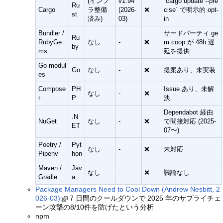
(インフ
v1.94
`cargo update --pre
Ru
Cargo
ラ整備
(2026-
❌
cise` で明示的 opt-
st
済み)
03)
in
Bundler /
サードパーティ ge
Ru
RubyGe
なし
-
❌
m.coop が 48h 遅
by
ms
延を提供
Go modul
Go
なし
-
❌
提案あり、未実装
es
Compose
PH
Issue あり、未解
なし
-
❌
r
P
決
Dependabot 経由
.N
NuGet
なし
-
❌
で間接対応 (2025-
ET
07〜)
Poetry /
Pyt
なし
-
❌
未対応
Pipenv
hon
Maven /
Jav
なし
-
❌
議論なし
Gradle
a
Package Managers Need to Cool Down (Andrew Nesbitt, 2
026-03):
7 日間のクールダウンで 2025 年のサプライチェ
ーン攻撃の8/10件を防げたという分析
npm