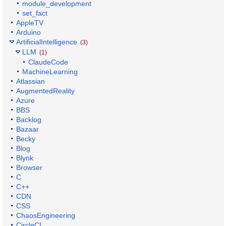
module_development
set_fact
AppleTV
Arduino
ArtificialIntelligence
(3)
LLM
(1)
ClaudeCode
MachineLearning
Atlassian
AugmentedReality
Azure
BBS
Backlog
Bazaar
Becky
Blog
Blynk
Browser
C
C++
CDN
CSS
ChaosEngineering
CircleCI