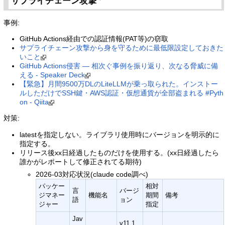
サプライチェーン攻撃
事例:
GitHub Actions経由での認証情報(PAT等)の窃取
サプライチェーン攻撃から身を守るために最低限設定しておきた
いこと
GitHub Actions侵害 — 相次ぐ事例を振り返り、次なる脅威に備
える - Speaker Deck
【緊急】月間9500万DLのLiteLLMが乗っ取られた。インストー
ルしただけでSSH鍵・AWS認証・仮想通貨が全部盗まれる #Pyth
on - Qiita
対策:
latestを指定しない。ライブラリ使用時にバージョンを明示的に
指定する。
リリース後xx日経過したものだけを使用する。(xx日経過したら
誰かがレポートして修正されてる期待)
2026-03対応状況(claude code調べ)
パッケー
相対
言
バージ
ジマネー
機能名
期間
備考
語
ョン
ジャー
指定
Jav
v11.1