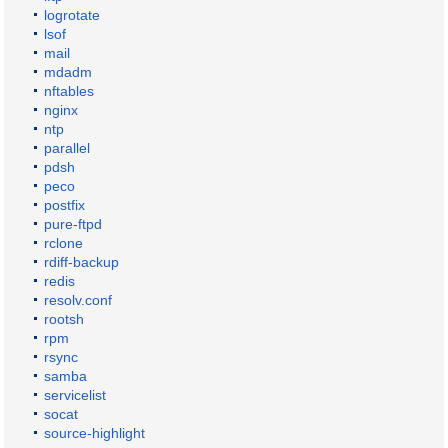
logrotate
lsof
mail
mdadm
nftables
nginx
ntp
parallel
pdsh
peco
postfix
pure-ftpd
rclone
rdiff-backup
redis
resolv.conf
rootsh
rpm
rsync
samba
servicelist
socat
source-highlight