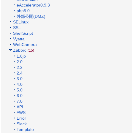
eAccelerator0.9.3
php5.0
外部公開(DMZ)
SELinux
SSL
ShellScript
Vyatta
WebCamera
Zabbix
(15)
1.8jp
2.0
2.2
2.4
3.0
4.0
5.0
6.0
7.0
API
AWS
Error
Slack
Template