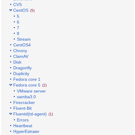
CVS
CentOS
(5)
5
6
7
8
Stream
CentOS4
Chrony
ClamAV
Disk
Dragonfly
Duplicity
Fedora core 1
Fedora core 5
(2)
VMware server
samba3.0
Firecracker
Fluent-Bit
Fluentd(td-agent)
(1)
Errors
Heartbeat
HyperEstraier