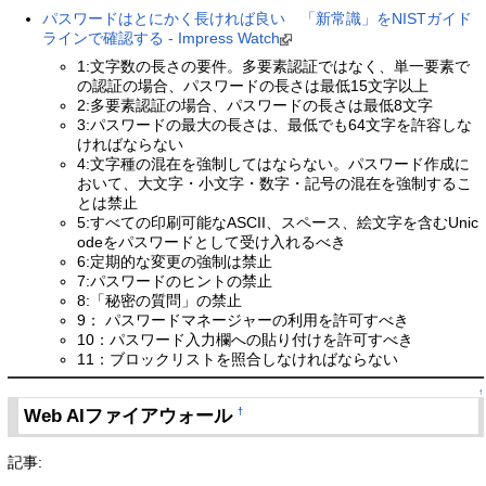
パスワードはとにかく長ければ良い 「新常識」をNISTガイド
ラインで確認する - Impress Watch
1:文字数の長さの要件。多要素認証ではなく、単一要素で
の認証の場合、パスワードの長さは最低15文字以上
2:多要素認証の場合、パスワードの長さは最低8文字
3:パスワードの最大の長さは、最低でも64文字を許容しな
ければならない
4:文字種の混在を強制してはならない。パスワード作成に
おいて、大文字・小文字・数字・記号の混在を強制するこ
とは禁止
5:すべての印刷可能なASCII、スペース、絵文字を含むUnic
odeをパスワードとして受け入れるべき
6:定期的な変更の強制は禁止
7:パスワードのヒントの禁止
8:「秘密の質問」の禁止
9： パスワードマネージャーの利用を許可すべき
10：パスワード入力欄への貼り付けを許可すべき
11：ブロックリストを照合しなければならない
↑
Web AIファイアウォール
†
記事: