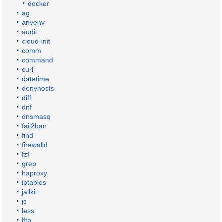
docker
ag
anyenv
audit
cloud-init
comm
command
curl
datetime
denyhosts
diff
dnf
dnsmasq
fail2ban
find
firewalld
fzf
grep
haproxy
iptables
jailkit
jc
less
lftp