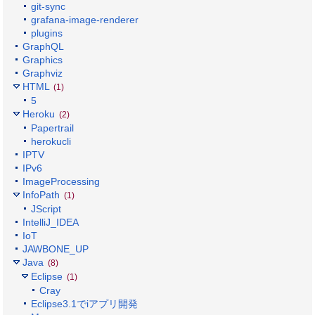
git-sync
grafana-image-renderer
plugins
GraphQL
Graphics
Graphviz
HTML
(1)
5
Heroku
(2)
Papertrail
herokucli
IPTV
IPv6
ImageProcessing
InfoPath
(1)
JScript
IntelliJ_IDEA
IoT
JAWBONE_UP
Java
(8)
Eclipse
(1)
Cray
Eclipse3.1でiアプリ開発