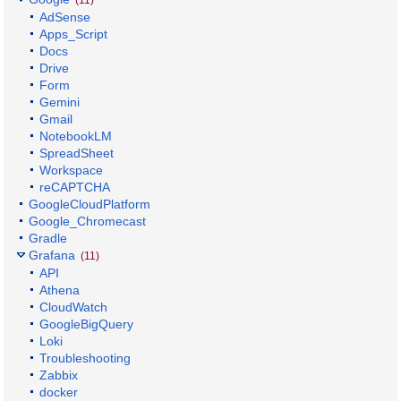
AdSense
Apps_Script
Docs
Drive
Form
Gemini
Gmail
NotebookLM
SpreadSheet
Workspace
reCAPTCHA
GoogleCloudPlatform
Google_Chromecast
Gradle
Grafana
(11)
API
Athena
CloudWatch
GoogleBigQuery
Loki
Troubleshooting
Zabbix
docker