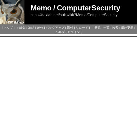
Memo
/
ComputerSecurity
https://dexlab.net/pukiwiki/?Memo/ComputerSecurity
[
トップ
] [
編集
|
凍結
|
差分
|
バックアップ
|
添付
|
リロード
] [
新規
|
一覧
|
検索
|
最終更新
|
ヘルプ
|
ログイン
]