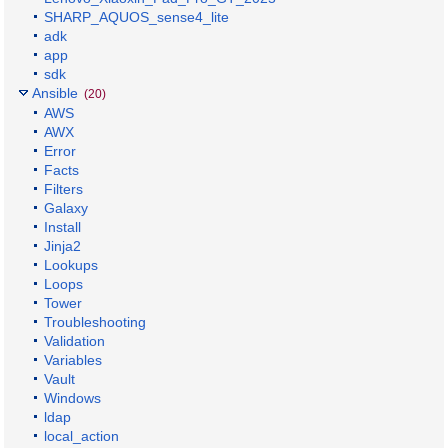
SHARP_AQUOS_sense4_lite
adk
app
sdk
Ansible
(20)
AWS
AWX
Error
Facts
Filters
Galaxy
Install
Jinja2
Lookups
Loops
Tower
Troubleshooting
Validation
Variables
Vault
Windows
ldap
local_action