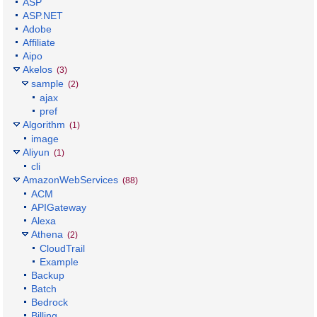
ASP
ASP.NET
Adobe
Affiliate
Aipo
Akelos
(3)
sample
(2)
ajax
pref
Algorithm
(1)
image
Aliyun
(1)
cli
AmazonWebServices
(88)
ACM
APIGateway
Alexa
Athena
(2)
CloudTrail
Example
Backup
Batch
Bedrock
Billing