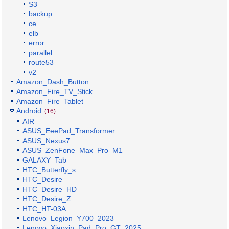
S3
backup
ce
elb
error
parallel
route53
v2
Amazon_Dash_Button
Amazon_Fire_TV_Stick
Amazon_Fire_Tablet
Android
(16)
AIR
ASUS_EeePad_Transformer
ASUS_Nexus7
ASUS_ZenFone_Max_Pro_M1
GALAXY_Tab
HTC_Butterfly_s
HTC_Desire
HTC_Desire_HD
HTC_Desire_Z
HTC_HT-03A
Lenovo_Legion_Y700_2023
Lenovo_Xiaoxin_Pad_Pro_GT_2025