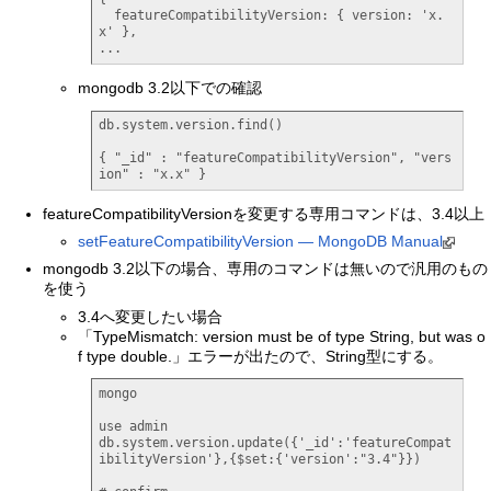
  featureCompatibilityVersion: { version: 'x.
x' },

...
mongodb 3.2以下での確認
db.system.version.find()

{ "_id" : "featureCompatibilityVersion", "vers
ion" : "x.x" }
featureCompatibilityVersionを変更する専用コマンドは、3.4以上
setFeatureCompatibilityVersion — MongoDB Manual
mongodb 3.2以下の場合、専用のコマンドは無いので汎用のもの
を使う
3.4へ変更したい場合
「TypeMismatch: version must be of type String, but was o
f type double.」エラーが出たので、String型にする。
mongo

use admin

db.system.version.update({'_id':'featureCompat
ibilityVersion'},{$set:{'version':"3.4"}})
