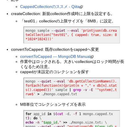
CappedCollectionのススメ - Qiita
createCollection: 新規collection作成時に上限を設定する。
「test01」collectionの上限サイズを「8MB」に設定。
mongo sample 
--quiet
--eval
'printjson(db.crea
teCollection("test01", { capped: true, size: 8
*1024*1024}))'
convertToCapped: 既存collectionをcappedへ変更
convertToCapped — MongoDB Manual
作業中はロックされる。大きいcollectionはロック時間が長
くなるため注意。
cappedが未設定のコレクションを探す
mongo 
--quiet
--eval
'db.getCollectionNames().
forEach(function(n){print(n + "," + db[n].stat
s().capped)})'
 sample 
|
grep
-v
-E
'^system|,t
rue$'
>
 .
/
mongo.capped.txt
MB単位でコレクションサイズを表示
for
 app_id 
in
 $
(
cut
 -d, 
-f
1
 mongo.capped.tx
t
)
; 
do
echo
-n
"
$app_id
,"
>>
 .
/
mongo.size.txt; \

mongo 
--quiet
--eval
"printjson(db.
${app_id}
.s