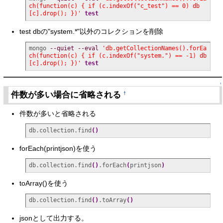
ch(function(c) { if (c.indexOf("c_test") == 0) db
[c].drop(); })'
test
test dbの"system.*"以外のコレクションを削除
mongo 
--quiet
--eval
'db.getCollectionNames().forEa
ch(function(c) { if (c.indexOf("system.") == -1) db
[c].drop(); })'
test
↑
件数が多い場合に省略される
†
件数が多いと省略される
db.collection.find
(
)
forEach(printjson)を使う
db.collection.find
(
)
.forEach
(
printjson
)
toArray()を使う
db.collection.find
(
)
.toArray
(
)
jsonとして出力する。