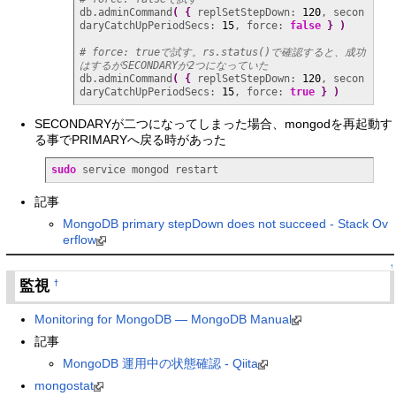
db.adminCommand
(
{
 replSetStepDown: 
120
, secon
daryCatchUpPeriodSecs: 
15
, force: 
false
}
)
# force: trueで試す。rs.status()で確認すると、成功
はするがSECONDARYが2つになっていた
db.adminCommand
(
{
 replSetStepDown: 
120
, secon
daryCatchUpPeriodSecs: 
15
, force: 
true
}
)
SECONDARYが二つになってしまった場合、mongodを再起動す
る事でPRIMARYへ戻る時があった
sudo
 service mongod restart
記事
MongoDB primary stepDown does not succeed - Stack Ov
erflow
↑
監視
†
Monitoring for MongoDB — MongoDB Manual
記事
MongoDB 運用中の状態確認 - Qiita
mongostat