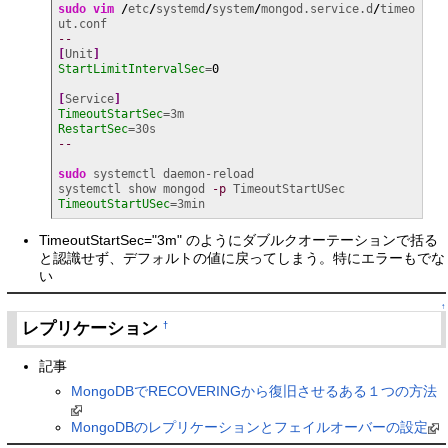
sudo
vim
/
etc
/
systemd
/
system
/
mongod.service.d
/
timeo
--
[
Unit
]
StartLimitIntervalSec
=
0
[
Service
]
TimeoutStartSec
RestartSec
--
sudo
 systemctl daemon-reload

systemctl show mongod 
-p
TimeoutStartUSec
=3min
TimeoutStartSec="3m" のようにダブルクオーテーションで括る
と認識せず、デフォルトの値に戻ってしまう。特にエラーもでな
い
↑
レプリケーション
†
記事
MongoDBでRECOVERINGから復旧させるある１つの方法
MongoDBのレプリケーションとフェイルオーバーの設定