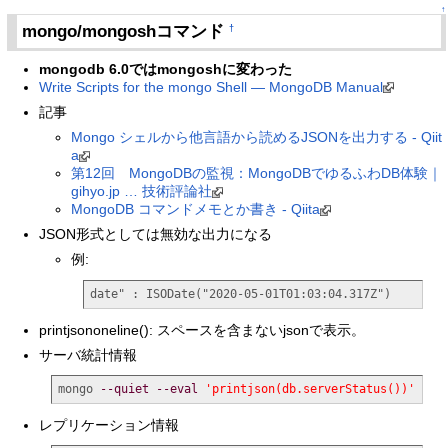
↑
mongo/mongoshコマンド
†
mongodb 6.0ではmongoshに変わった
Write Scripts for the mongo Shell — MongoDB Manual
記事
Mongo シェルから他言語から読めるJSONを出力する - Qiit
a
第12回 MongoDBの監視：MongoDBでゆるふわDB体験｜
gihyo.jp … 技術評論社
MongoDB コマンドメモとか書き - Qiita
JSON形式としては無効な出力になる
例:
date" : ISODate("2020-05-01T01:03:04.317Z")
printjsononeline(): スペースを含まないjsonで表示。
サーバ統計情報
mongo 
--quiet
--eval
'printjson(db.serverStatus())'
レプリケーション情報