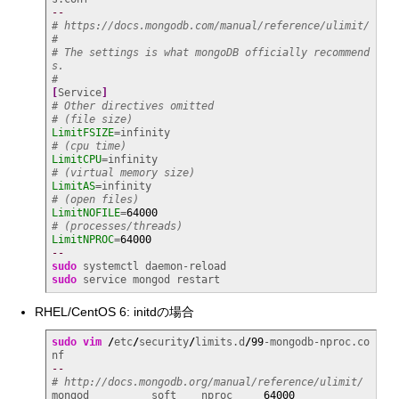
--
# https://docs.mongodb.com/manual/reference/ulimit/ 
#
# The settings is what mongoDB officially recommend
s.
#
[
Service
]
# Other directives omitted
# (file size)
LimitFSIZE
# (cpu time)
LimitCPU
# (virtual memory size)
LimitAS
# (open files)
LimitNOFILE
=
64000
# (processes/threads)
LimitNPROC
=
64000
--
sudo
sudo
 service mongod restart
RHEL/CentOS 6: initdの場合
sudo
vim
/
etc
/
security
/
limits.d
/
99
-mongodb-nproc.co
--
# http://docs.mongodb.org/manual/reference/ulimit/
mongod          soft    nproc     
64000