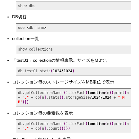
show dbs
DB切替
use 
<
db name
>
collection一覧
show collections
「test01」collectionの情報表示。サイズをMBで。
db.test01.stats
(
1024
*
1024
)
コレクション毎のストレージサイズをMB単位で表示
db.getCollectionNames
(
)
.forEach
(
function
(
n
)
{
print
(
n 
+ 
","
 + db
[
n
]
.stats
(
)
.storageSize
/
1024
/
1024
 + 
" M
B"
)
}
)
コレクション毎の要素数を表示
db.getCollectionNames
(
)
.forEach
(
function
(
n
)
{
print
(
n 
+ 
","
 + db
[
n
]
.count
(
)
)
}
)