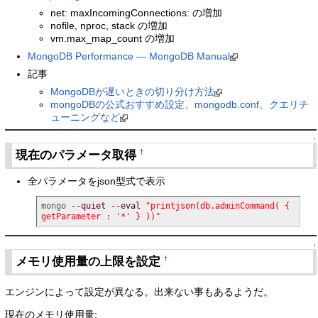
net: maxIncomingConnections: の増加
nofile, nproc, stack の増加
vm.max_map_count の増加
MongoDB Performance — MongoDB Manual
記事
MongoDBが遅いときの切り分け方法
mongoDBの公式おすすめ設定、mongodb.conf、クエリチ
ューニングなど
↑
現在のパラメータ取得
†
全パラメータをjson型式で表示
mongo 
--quiet
--eval
"printjson(db.adminCommand( { 
getParameter : '*' } ))"
↑
メモリ使用量の上限を設定
†
エンジンによって設定が異なる。出来ない事もあるようだ。
現在のメモリ使用量: