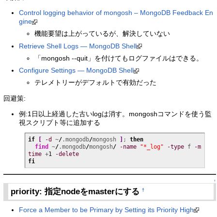
Control logging behavior of mongosh – MongoDB Feedback En
gine
機能要望は上がっているが、解決していない
Retrieve Shell Logs — MongoDB Shell
「mongosh --quit」を付けてもログファイルはできる。
Configure Settings — MongoDB Shell
テレメトリーがデフォルトで有効だった
回避策:
例:1日以上経過した古いlogは消す。mongoshコマンドを使う監
視スクリプト等に追加する
if
[
-d
 ~
/
.mongodb
/
mongosh 
]
; 
then
find
 ~
/
.mongodb
/
mongosh
/
-name
"*_log"
-type
 f 
-m
time
 +
1
-delete
fi
↑
priority: 指定nodeをmasterにする
†
Force a Member to be Primary by Setting its Priority High