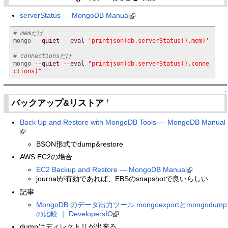
serverStatus — MongoDB Manual
# memだけ
mongo 
--quiet
--eval
'printjson(db.serverStatus().mem)'
# connectionsだけ
mongo 
--quiet
--eval
"printjson(db.serverStatus().conne
ctions)"
↑
バックアップ&リストア
†
Back Up and Restore with MongoDB Tools — MongoDB Manual
BSON形式でdump&restore
AWS EC2の場合
EC2 Backup and Restore — MongoDB Manual
journalが有効であれば、EBSのsnapshotで良いらしい
記事
MongoDB のデータ出力ツール mongoexportとmongodump
の比較 ｜ DevelopersIO
dumpはディレクトリが出来る