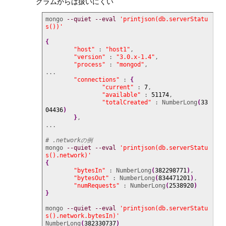
グラムからは扱いにくい
mongo 
--quiet
--eval
'printjson(db.serverStatu
s())'
{
"host"
 : 
"host1"
,

"version"
 : 
"3.0.x-1.4"
,

"process"
 : 
"mongod"
,

...

"connections"
 : 
{
"current"
 : 
7
,

"available"
 : 
51174
,

"totalCreated"
 : NumberLong
(
33
04436
)
}
,

...

# .networkの例 
mongo 
--quiet
--eval
'printjson(db.serverStatu
s().network)'
{
"bytesIn"
 : NumberLong
(
382298771
)
,

"bytesOut"
 : NumberLong
(
834471201
)
,

"numRequests"
 : NumberLong
(
2538920
)
}
mongo 
--quiet
--eval
'printjson(db.serverStatu
s().network.bytesIn)'
NumberLong
(
382330737
)