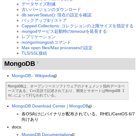
データサイズ削減
古いバージョンのダウンロード
db.serverStatus(): 現在の設定を確認
バックアップ&リストア
Capped Collections: コレクションの上限サイズを指定する
mongodサービス起動時のtimeoutを延長する
レプリケーション
mongo/mongoshコマンド
Max open files/Max processesの設定
TLS/SSL接続
MongoDB
†
MongoDB - Wikipedia
MongoDBは、オープンソースソフトウェアのドキュメント指向データベ
ースである。C++言語で記述されており、開発とサポートはMongoDB I
nc.によって行なわれている。
MongoDB Download Center | MongoDB
各OS向けにバイナリが配布されている。RHEL/CentOS 6/7
向けあり
docs:
MongoDB Documentation