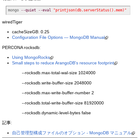
mongo 
--quiet
--eval
"printjson(db.serverStatus().mem)"
wiredTiger
cacheSizeGB: 0.25
Configuration File Options — MongoDB Manual
PERCONA rocksdb:
Using MongoRocks
Small steps to reduce ArangoDB's resource footprint
--rocksdb.max-total-wal-size 1024000
--rocksdb.write-buffer-size 2048000
--rocksdb.max-write-buffer-number 2
--rocksdb.total-write-buffer-size 81920000
--rocksdb.dynamic-level-bytes false
記事:
自己管理型構成ファイルのオプション - MongoDB マニュアル