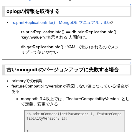
↑
oplogの情報を取得する
†
rs.printReplicationInfo() - MongoDB マニュアル v 8.0
rs.printReplicationInfo() == db.printReplicationInfo():
'key\nvalue'で表示される 人間向け。
db.getReplicationInfo() : YAMLで出力されるのでスク
リプトで使いやすい
↑
古いmongodbのバージョンアップに失敗する場合
†
primaryでの作業
featureCompatibilityVersionが意図しない値になっている場合が
ある
mongodb 3.4以上では、"featureCompatibilityVersion" とし
て定義、変更できる
db.adminCommand({getParameter: 1, featureCompa
tibilityVersion: 1})

{
