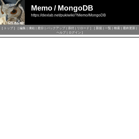
Memo
/
MongoDB
https://dexlab.net/pukiwiki/?Memo/MongoDB
[
トップ
] [
編集
|
凍結
|
差分
|
バックアップ
|
添付
|
リロード
] [
新規
|
一覧
|
検索
|
最終更新
|
ヘルプ
|
ログイン
]