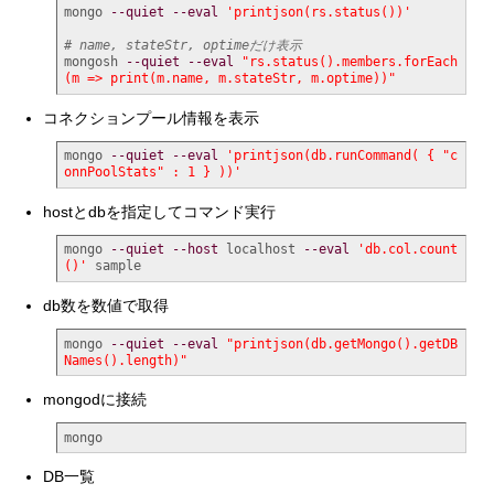
mongo 
--quiet
--eval
'printjson(rs.status())'
# name, stateStr, optimeだけ表示
mongosh 
--quiet
--eval
"rs.status().members.forEach
(m => print(m.name, m.stateStr, m.optime))"
コネクションプール情報を表示
mongo 
--quiet
--eval
'printjson(db.runCommand( { "c
onnPoolStats" : 1 } ))'
hostとdbを指定してコマンド実行
mongo 
--quiet
--host
 localhost 
--eval
'db.col.count
()'
 sample
db数を数値で取得
mongo 
--quiet
--eval
"printjson(db.getMongo().getDB
Names().length)"
mongodに接続
mongo
DB一覧