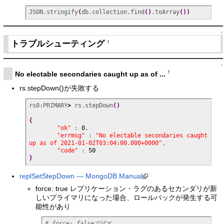
JSON.stringify
(
db.collection.find
(
)
.toArray
(
)
)
↑
トラブルシューティング
†
↑
†
No electable secondaries caught up as of ...
rs.stepDown()が失敗する
rs0:PRIMARY
>
 rs.stepDown
(
)
{
"ok"
 : 
0
,

"errmsg"
 : 
"No electable secondaries caught 
up as of 2021-01-02T03:04:00.000+0000"
,

"code"
 : 
50
}
replSetStepDown — MongoDB Manual
force: true レプリケーション・ラグのあるセカンダリが新
しいプライマリになった場合、ロールバックが発生する可
能性があり
# force: falseで試す