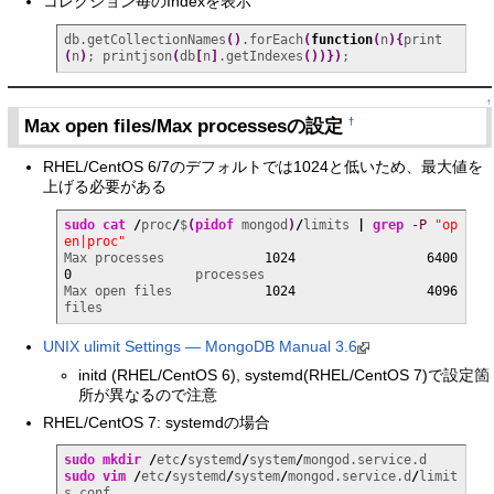
コレクション毎のIndexを表示
db.getCollectionNames
(
)
.forEach
(
function
(
n
)
{
print
(
n
)
; printjson
(
db
[
n
]
.getIndexes
(
)
)
}
)
;
↑
Max open files/Max processesの設定
†
RHEL/CentOS 6/7のデフォルトでは1024と低いため、最大値を
上げる必要がある
sudo
cat
/
proc
/
$
(
pidof
 mongod
)
/
limits 
|
grep
-P
"op
en|proc"
Max processes             
1024
6400
0
                processes

Max open files            
1024
4096
files
UNIX ulimit Settings — MongoDB Manual 3.6
initd (RHEL/CentOS 6), systemd(RHEL/CentOS 7)で設定箇
所が異なるので注意
RHEL/CentOS 7: systemdの場合
sudo
mkdir
/
etc
/
systemd
/
system
/
sudo
vim
/
etc
/
systemd
/
system
/
mongod.service.d
/
limit