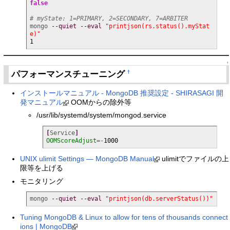
false
# myState: 1=PRIMARY, 2=SECONDARY, 7=ARBITER
mongo 
--quiet
--eval
"printjson(rs.status().myStat
e)"
1
↑
パフォーマンスチューニング
†
インストールマニュアル - MongoDB 推奨設定 - SHIRASAGI 開
発マニュアル
OOMからの除外等
/usr/lib/systemd/system/mongod.service
[
Service
]
OOMScoreAdjust
=-
1000
UNIX ulimit Settings — MongoDB Manual
ulimitでファイルの上
限等を上げる
モニタリング
mongo 
--quiet
--eval
"printjson(db.serverStatus())"
Tuning MongoDB & Linux to allow for tens of thousands connect
ions | MongoDB