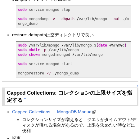
sudo
 service mongod stop

sudo
 mongodump 
-v
--dbpath
/
var
/
lib
/
mongo 
--out
 .
/
m
ongo_dump
restore: datapathは空ディレクトリで良い
sudo
/
var
/
lib
/
mongo 
/
var
/
lib
/
mongo.$
(
date
 +
%
Y
%
m
%
d
)
sudo
mkdir
-p
/
var
/
lib
/
sudo
chown
 mongod:mongod 
/
var
/
lib
/
mongo

sudo
 service mongod start

mongorestore 
-v
 .
/
mongo_dump
↑
Capped Collections: コレクションの上限サイズを指
定する
†
Capped Collections — MongoDB Manual
コレクションサイズが増えると、クエリがタイムアウト/デ
ィスクが溢れる場合があるので、上限を決めたい時などに
便利
記事