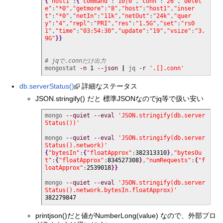
{
"host1"
:
{
"command"
:
"10|0"
,
"conn"
:
"26"
,
"delet
e"
:
"*0"
,
"getmore"
:
"8"
,
"host"
:
"host1"
,
"inser
t"
:
"*0"
,
"netIn"
:
"11k"
,
"netOut"
:
"24k"
,
"quer
y"
:
"4"
,
"repl"
:
"PRI"
,
"res"
:
"1.5G"
,
"set"
:
"rs0
1"
,
"time"
:
"03:54:30"
,
"update"
:
"19"
,
"vsize"
:
"3.
9G"
}
}
# jqで.connだけ出力
mongostat 
-n
1
--json
|
 jq 
-r
'.[].conn'
db.serverStatus()
詳細なステータス
JSON.stringify() だと 標準JSONなのでjq等で扱い安い
mongo 
--quiet
--eval
'JSON.stringify(db.server
Status())'
mongo 
--quiet
--eval
'JSON.stringify(db.server
Status().network)'
{
"bytesIn"
:
{
"floatApprox"
:
382313310
}
,
"bytesOu
t"
:
{
"floatApprox"
:
834527308
}
,
"numRequests"
:
{
"f
loatApprox"
:
2539018
}
}
mongo 
--quiet
--eval
'JSON.stringify(db.server
Status().network.bytesIn.floatApprox)'
382279847
printjson()だと値がNumberLong(value) なので、外部プロ