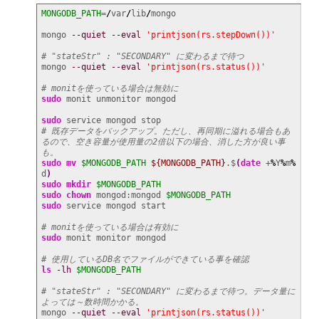
MONGODB_PATH
=
/
var
/
lib
/
mongo

mongo 
--quiet
--eval
'printjson(rs.stepDown())'
# "stateStr" : "SECONDARY" に変わるまで待つ
mongo 
--quiet
--eval
'printjson(rs.status())'
# monitを使っている場合は無効に
sudo
 monit unmonitor mongod

sudo
# 既存データをバックアップ。ただし、再同期に溢れる場合もあ
るので、空き容量が使用量の2倍以下の場合、消した方が良い事
も。
sudo
mv
$MONGODB_PATH
${MONGODB_PATH}
.$
(
date
 +
%
Y
%
m
%
d
)
sudo
mkdir
$MONGODB_PATH
sudo
chown
 mongod:mongod 
$MONGODB_PATH
sudo
 service mongod start

# monitを使っている場合は有効に
sudo
 monit monitor mongod

# 使用しているDB名でファイルができている事を確認
ls
-lh
$MONGODB_PATH
# "stateStr" : "SECONDARY" に変わるまで待つ。データ量に
よっては～数時間かかる。
mongo 
--quiet
--eval
'printjson(rs.status())'