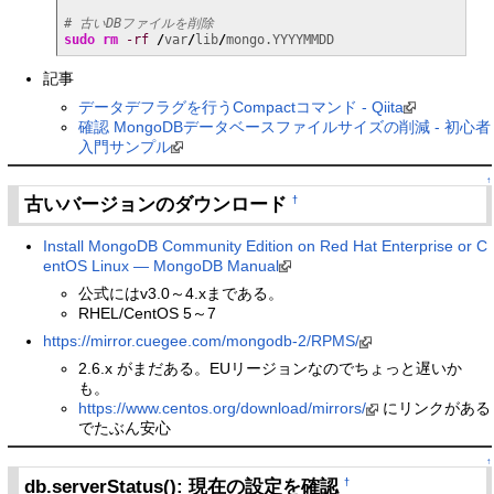
# 古いDBファイルを削除
sudo
rm
-rf
/
var
/
lib
/
mongo.YYYYMMDD
記事
データデフラグを行うCompactコマンド - Qiita
確認 MongoDBデータベースファイルサイズの削減 - 初心者
入門サンプル
↑
古いバージョンのダウンロード
†
Install MongoDB Community Edition on Red Hat Enterprise or C
entOS Linux — MongoDB Manual
公式にはv3.0～4.xまである。
RHEL/CentOS 5～7
https://mirror.cuegee.com/mongodb-2/RPMS/
2.6.x がまだある。EUリージョンなのでちょっと遅いか
も。
https://www.centos.org/download/mirrors/
にリンクがある
でたぶん安心
↑
db.serverStatus(): 現在の設定を確認
†