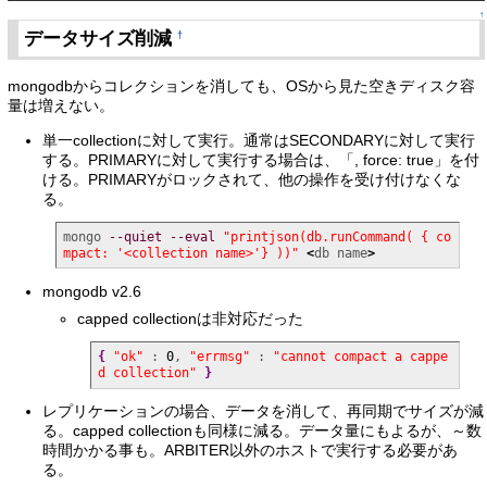
↑
データサイズ削減
†
mongodbからコレクションを消しても、OSから見た空きディスク容
量は増えない。
単一collectionに対して実行。通常はSECONDARYに対して実行
する。PRIMARYに対して実行する場合は、「, force: true」を付
ける。PRIMARYがロックされて、他の操作を受け付けなくな
る。
mongo 
--quiet
--eval
"printjson(db.runCommand( { co
mpact: '<collection name>'} ))"
<
db name
>
mongodb v2.6
capped collectionは非対応だった
{
"ok"
 : 
0
, 
"errmsg"
 : 
"cannot compact a cappe
d collection"
}
レプリケーションの場合、データを消して、再同期でサイズが減
る。capped collectionも同様に減る。データ量にもよるが、～数
時間かかる事も。ARBITER以外のホストで実行する必要があ
る。