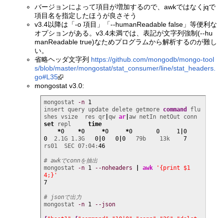
バージョンによって項目が増加するので、awkではなくjqで
項目名を指定したほうが良さそう
v3.4以降は「-o 項目」「--humanReadable false」等便利な
オプションがある。v3.4未満では、表記が文字列強制(--hu
manReadable true)なためプログラムから解析するのが難し
い。
省略ヘッダ文字列
https://github.com/mongodb/mongo-tool
s/blob/master/mongostat/stat_consumer/line/stat_headers.
go#L35
mongostat v3.0:
mongostat 
-n
1
insert query update delete getmore 
command
 flu
shes vsize  res qr
|
qw 
ar
|
aw netIn netOut
set
 repl     
time
*
0
*
0
*
0
*
0
0
1
|
0
0
  2.1G 1.3G   
0
|
0
0
|
0
   79b    13k    
7
rs01  SEC 07:04:
46
# awkでconnを抽出
mongostat 
-n
1
--noheaders
|
awk
'{print $1
4;}'
7
# jsonで出力
mongostat 
-n
1
--json