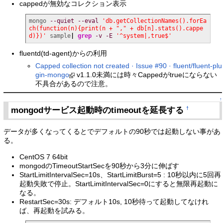
cappedが無効なコレクション表示
mongo 
--quiet
--eval
'db.getCollectionNames().forEa
ch(function(n){print(n + "," + db[n].stats().cappe
d)})'
 sample
|
grep
-v
-E
'^system|,true$'
fluentd(td-agent)からの利用
Capped collection not created · Issue #90 · fluent/fluent-plu
gin-mongo
v1.1.0未満には時々Cappedがtrueにならない
不具合があるので注意。
↑
mongodサービス起動時のtimeoutを延長する
†
データが多くなってくるとでデフォルトの90秒では起動しない事があ
る。
CentOS 7 64bit
mongodのTimeoutStartSecを90秒から3分に伸ばす
StartLimitIntervalSec=10s、StartLimitBurst=5 : 10秒以内に5回再
起動失敗で停止。StartLimitIntervalSec=0にすると無限再起動に
なる。
RestartSec=30s: デフォルト10s, 10秒待って起動してなけれ
ば、再起動を試みる。