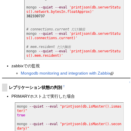
mongo 
--quiet
--eval
'printjson(db.serverStatu
s().network.bytesIn.floatApprox)'
382330737
# connections.current だけ抽出
mongo 
--quiet
--eval
'printjson(db.serverStatu
s().connections.current)'
# mem.resident だけ抽出
mongo 
--quiet
--eval
'printjson(db.serverStatu
s().mem.resident)'
zabbixでの監視
Mongodb monitoring and integration with Zabbix
↑
†
レプリケーション状態の判別
PRIMARYホスト上で実行した場合
mongo 
--quiet
--eval
"printjson(db.isMaster().ismas
ter)"
true
mongo 
--quiet
--eval
"printjson(db.isMaster().secon
dary)"