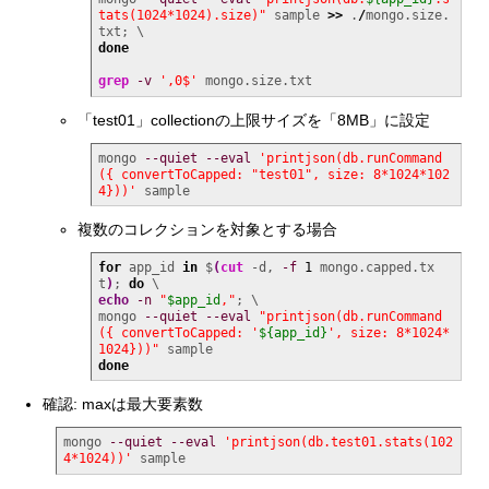
tats(1024*1024).size)"
 sample 
>>
 .
/
mongo.size.
done
grep
-v
',0$'
 mongo.size.txt
「test01」collectionの上限サイズを「8MB」に設定
mongo 
--quiet
--eval
'printjson(db.runCommand
({ convertToCapped: "test01", size: 8*1024*102
4}))'
 sample
複数のコレクションを対象とする場合
for
 app_id 
in
 $
(
cut
 -d, 
-f
1
 mongo.capped.tx
t
)
; 
do
echo
-n
"
$app_id
,"
; \

mongo 
--quiet
--eval
"printjson(db.runCommand
({ convertToCapped: '
${app_id}
', size: 8*1024*
1024}))"
done
確認: maxは最大要素数
mongo 
--quiet
--eval
'printjson(db.test01.stats(102
4*1024))'
 sample