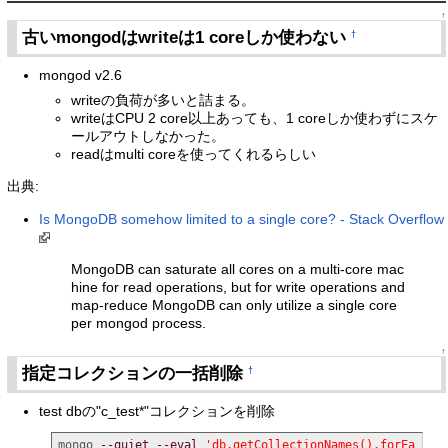
↑
古いmongodはwriteは1 coreしか使わない
†
mongod v2.6
writeの負荷が多いと詰まる。
writeはCPU 2 core以上あっても、1 coreしか使わずにスケ
ールアウトしなかった。
readはmulti coreを使ってくれるらしい
出典:
Is MongoDB somehow limited to a single core? - Stack Overflow
MongoDB can saturate all cores on a multi-core mac
hine for read operations, but for write operations and
map-reduce MongoDB can only utilize a single core
per mongod process.
↑
指定コレクションの一括削除
†
test dbの"c_test*"コレクションを削除
mongo 
--quiet
--eval
'db.getCollectionNames().forEa